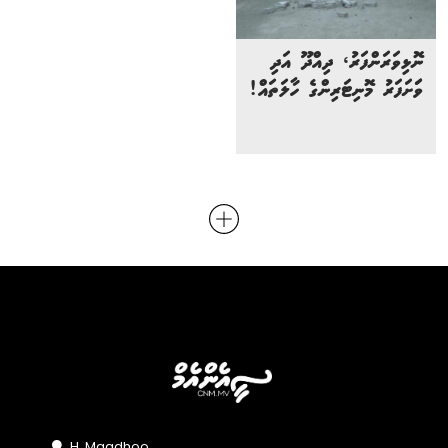
ނޮޅިވަރަންފަރު، ދިއްދޫ އަދި
ވަަށަފަރު މޮނިޓަރިންގެ ހާލަތައް!
H. Maadhoo,