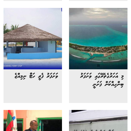
މި އަހަރުގެތެރޭގައި ވަށަފަރު
ވަށަފަރު ފެރީ ހަޓް ނިމިއްޖެ
ބިންހިއްކަން ފަށަނީ