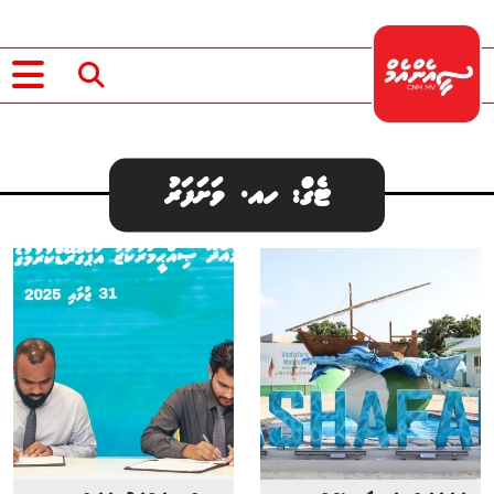
ޓެގް: ހއ. ވަށަފަރު