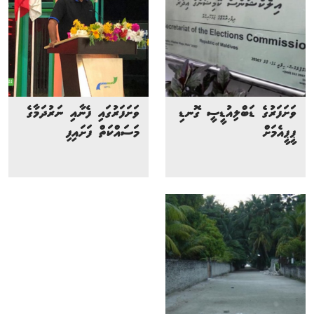
ވަށަފަރުގެ ޑަބްލިއުޑީސީ ގޮނޑި
ވަށަފަރުގައި ފެނާއި ނަރުދަމާގެ
ޕީޕީއެމަށް
މަސައްކަތް ފަށައިފި