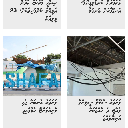
ވަށަފަރަށް ކަނޑާލިފިނޮޅު،
ސިއްހީ މަރުކަޒު ހަދަން
އުނގޫފާރަށް އުނގުލު
އަމިއްލަ ކުންފުނިތަަކަށް، 23
މިލިއަން
ވަށަފަރު ސްކޫލު ސީލިންގު
ވަށަފަރު އުނބަށް ޖެހި
ވެއްޓި ދެ ކުއްޖަކަށް
މޮނިއުމަންޓް ހުޅުވައިފި
އަނިޔާވެއްޖެ