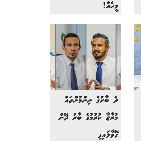
މީހެއް!
ދެ ބާރުގެ ނިންމުންތައް
މުރާޖާ ކުރުމުގެ ބާރު ދޭން
ގޮވާލައިފި