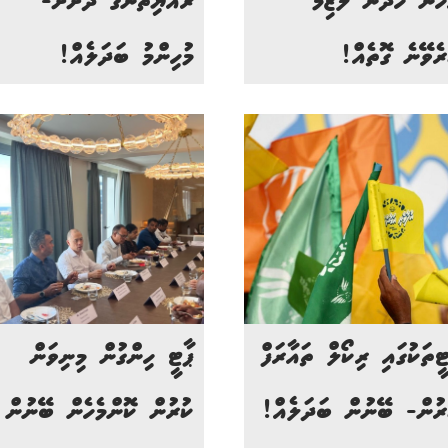
ހުން ހޯދަން ލާޒިމް
ރައްޔިތުންގެ ދަށަށް-
ރެވޭނެ ގޮތެއް!
މުހިންމު ބަދަލެއް!
ޓީތަކުގައި ރިކޯލް ތައާރަފް
ޕާޓީ ހިންގުން މިނިވަން
ރުން- ބޭނުން ބަދަލެއް!
ކުރުން ކޮންމެހެން ބޭނުން