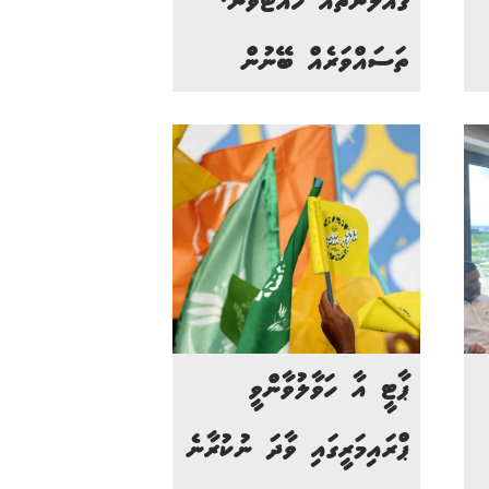
ގެއްލުންތައް ހުއްޓުވަން،
ތަސައްވަރެއް ބޭނުން
ޕާޓީ އާ ހަވާލުވާންވީ
ޕްރައިމަރީގައި ވާދަ ނުކުރާނެ