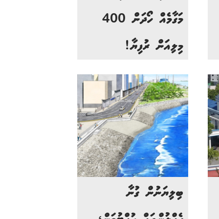
މަގާމެއް ހޯދަން 400
މިލިއަން ރުފިޔާ!
ބިލިޔަނުން ގުނާ