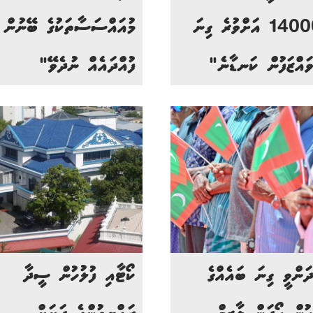
14000 އަށްވުރެ ގިނަ
މުއައްސަސާތަކުގެ ބޭނުން
ވައްޒަފުން ކަނޑާނެ"
ފުއްދައެއް ނުދެވޭ"
ދަންވީ ގިނަ ބައެއްގެ
ކޯޓާއި ފުލުހުން ސީދާ