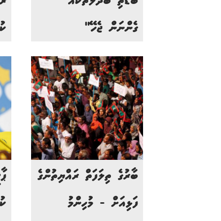
ބޮޑެތި ބަދަލުތަކެއް
ރު
ގެންނަން ޖެހޭ"
ކު
ބާރުގެ ތިލަފަތް ރައްޔިތުންގެ
ޕާ
ފަޅިއަށް - މުހިންމު
ކު