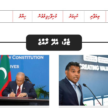
ވިޔަފާރި
ކުޅިވަރު
މުނިފޫހިފިލުވުން
ހިޔާލު
ޓެގް: އެދޭ ރާއްޖެ