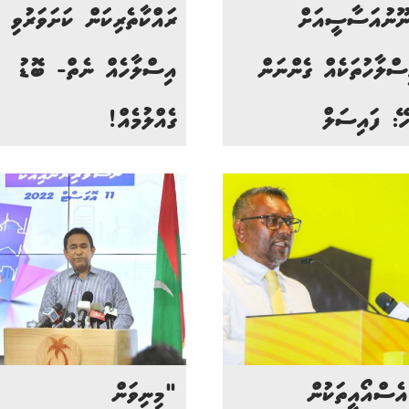
ނޫނުއަސާސީއަށް
ރައްކާތެރިކަން ކަށަވަރުވި
ސްލާހުތަކެއް ގެންނަން
އިސްލާހެއް ނެތް- ބޮޑު
ހޭ: ފައިސަލް
ގެއްލުމެއް!
ެސްއޯއީތަކުން
"މިނިވަން