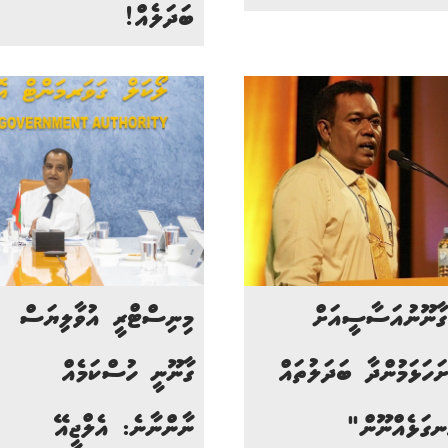
ބަދަލެއް!
ާނޫނުއަސާސީއަށް
މިނިސްޓްރީ އުވާލިޔަސް
ށަހަޅަމުންދާ ބަދަލުތައް
ގާނޫނީ ހުސްކަމެއް
ނގަޅެއްނޫން"
ނާންނާނެ: އެލްޖީއޭ