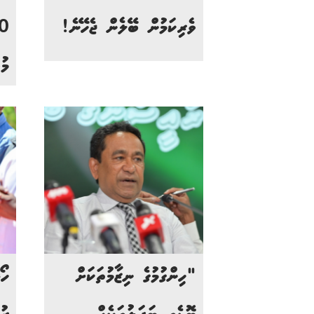
ވެރިކަމުން ބޭލެން ޖެހޭނެ!
މު
"ހިންގުމުގެ ނިޒާމުތަކަށް
ހޯ