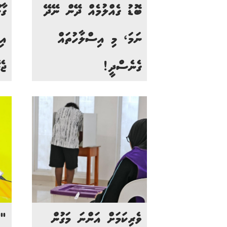
ބޮޑު ގެއްލުމެއް ދޭން ނޭދޭ
ގާ
ނަމަ، މި އިސްލާހުތައް
އި
ގެނެސްދީ!
ޖެ
ވެރިކަމަށް އަންނަ މަގުން
"އ