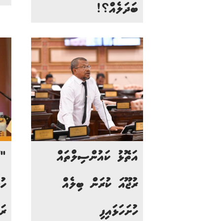
ބަދަލެއް؟!
އަތޮޅު ކައުންސިލްތައް
"ގ
ރުޖޫއަ ކުރަން ބިލެއް
ހު
ހުށަހަޅައިފި
ރަ