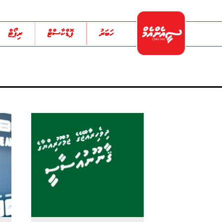
ހަބަރު
ޕޮޑްކާސްޓް
ރިޕޯޓް