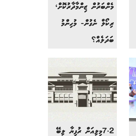
މެންބަރުން ޒިންމާދާރުކޮށް،
ރިކޯލް ނެގުން- މުހިންމު
ބަދަލެއް؟
7.2މިލިއަން ރުފިޔާ ލިބޭ