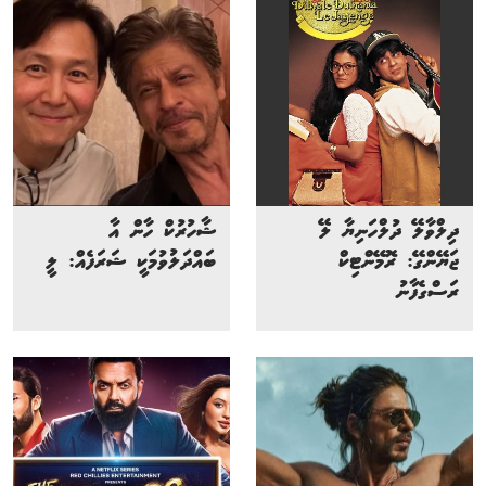
ދިލްވާލޭ ދުލްހަނިޔާ ލޭ
ޝާހުރުކް ހާން އާ
ޖަޔޭންގޭ: ރޮމޭންޓިކް
ބައްދަލުވުމަކީ ޝަރަފެއް: ލީ
ރަސްގެފާނު