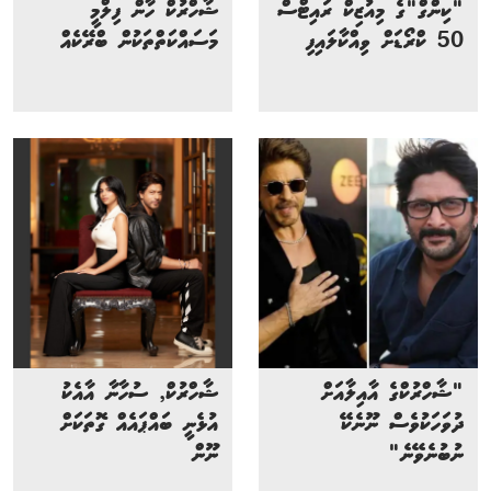
"ކިންގް"ގެ މިއުޒިކް ރައިޓްސް
ޝާހްރުކް ހާން ފިލްމީ
50 ކްރޯޑަށް ވިއްކާލައިފި
މަސައްކަތްތަކުން ބްރޭކެއް
"ޝާހްރުކްގެ އާއިލާއަށް
ޝާހްރުކް, ސުހާނާ އާއެކު
ދުވަހަކުވެސް ނޫނެކޭ
އުޅެނީ ބައްޕައެއް ގޮތަކަށް
ނުބުނެވޭނެ"
ނޫން