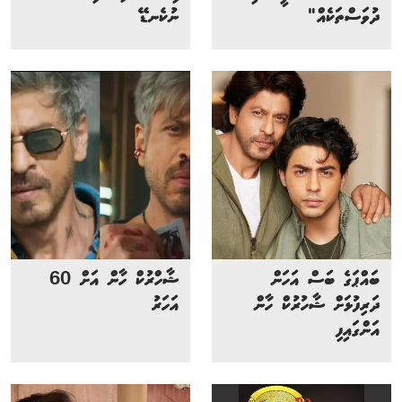
ދުވަސްތަކެއް"
ނުކެނޑޭ
ބައްޕަގެ ބަސް އަހަން
ޝާހްރުކް ހާން އަށް 60
ދަރިފުޅަށް ޝާހުރުކް ހާން
އަހަރު
އަންގައިފި