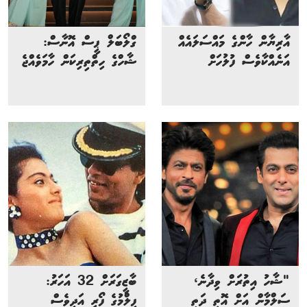
އާރިޔާން ހާންގެ މައްސަލައެއް
ގްލޯބަލް ޕީސް އޮނާސް:
އަނެއްކާވެސް ފުލުހަށް
ޝާހްގެ ހިތްތިރިކަން ހާމަވެއްޖެ
"ޝާހު އިތުރަށް ވިދާނެ،
ބާޒީގަރަށް 32 އަހަރު:
ސަލްމާން އަށް އޮތީ ދަތި
ފިލްމުގެ ފޯރި އަދިވެސް