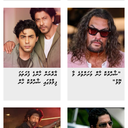
"ޝާހްރުކް ހާން މަށަށްވުރެ މާ
އާރްޔަން ހާންގެ ފުރަތަމަ
މޮޅު"
ފިލްމުގައި ޝާހްރުކް ހާން