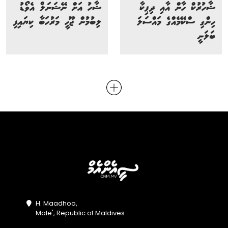
ޝާހުރުކް ހާން އާއި ދިޕިކާ
ޝާހު އަށް ނޭޝަނަލް އެވޯޑު
ހިންގި ސްކޭމެއްގެ މައްސަލަ
ލިބުމުން ޖޫހީ މަރުހަބާ ކިޔައިފި
ބަލަނީ
H. Maadhoo,
Male', Republic of Maldives