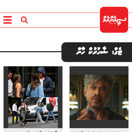
ޓެގް: ޝާހުރުކް ހާން