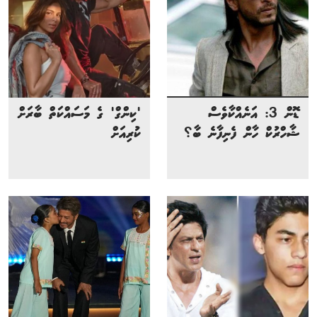
ޑޮން 3: އަނެއްކާވެސް
'ކިންގް' ގެ މަސައްކަތް ބާރަށް
ޝާހްރުކް ހާން ފެނިފާނެ ބާ؟
ކުރިއަށް