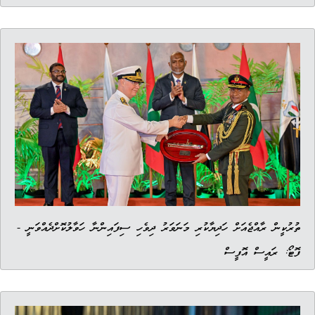
ތުރުކީން ރާއްޖެއަށް ހަދިޔާކުރި މަނަވަރު ދިވެހި ސިފައިންނާ ހަވާލުކޮށްދެއްވަނީ -
ފޮޓޯ: ރައީސް އޮފީސް