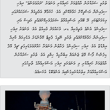
ތުރުކީ ސަރުކާރުން ރާއްޖެއަށް ހަދިޔާކުރި މަނަވަރު "ދަރުމަވަންތަ" ދިވެހި
ސިފައިންނާ ރަސްމީކޮށް ހަވާލުކޮށްފި އެވެ. ހުޅުމާލޭ އެމްޕީއެލް ސަރަހައްދުގައި
މިކަމަށްޓަކައި ރޭ ބޭއްވި ރަސްމިއްޔާތު ޝަރަފުވެރިކޮށްދެއްވީ ރައީސް އަދި
ސިފައިންގެ އެންމެ މަތީވެރިޔާ ޑރ. މުހައްމަދު މުއިއްޒު އެވެ. މަނަވަރު ދިވެހި
ސިފައިންނާ ހަވާލުކޮށްދެއްވީ ތުރުކީ ނޭވީގެ ފްލީޓް ކޮމާންޑަރު އެޑްމިރަލް ކާދިރް
ޔިލްޑްޒް އެވެ. ދިވެހި ސިފައިންގެ ފަރާތުން މަނަވަރާ ހަވާލުވެވަޑައިގަތީ ޗީފް އޮފް
ޑިފެންސް ފޯސް މޭޖަ ޖެނެރަލް އިބްރާހީމް ހިލްމީ އެވެ. ތުރުކީ ސަރުކާރުން
ރާއްޖެއަށް ހަދިޔާކުރި މި މަނަވަރަކީ ދިވެހި އަސްކަރިއްޔާގެ ތާރީހުގައި
އަސްކަރިއްޔާއަށް އިތުރުކުރެވިގެންދިޔަ އެންމެބޮޑު އުޅަނދެވެ.