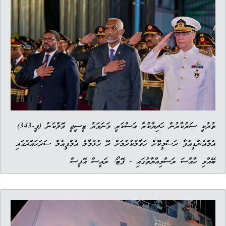
ތުރުކީ ސަރުކާރުން ހަދިޔާކުރާ އަސްކަރީ މަނަވަރު ޓީސީޖީ ވޮލްކަން (ޕީ-343)
އެމްއެންޑީއެފާ ރަސްމީކޮށް ހަވާލުކުރުމަށް ރޭ ހުޅުމާލެ އެމްޕީއެލް ސަރަހައްދުގައި
ބޭއްވި ހާއްސަ ރަސްމިއްޔާތުގައި - ފޮޓޯ: ރައީސް އޮފީސް