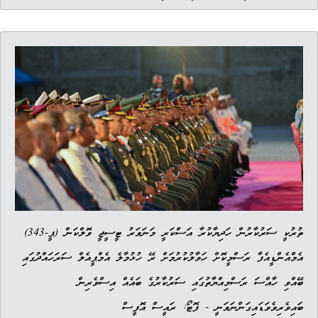
ތުރުކީ ސަރުކާރުން ހަދިޔާކުރާ އަސްކަރީ މަނަވަރު ޓީސީޖީ ވޮލްކަން (ޕީ-343)
އެމްއެންޑީއެފާ ރަސްމީކޮށް ހަވާލުކުރުމަށް ރޭ ހުޅުމާލެ އެމްޕީއެލް ސަރަހައްދުގައި
ބޭއްވި ހާއްސަ ރަސްމިއްޔާތުގައި ސަރުކާރުގެ ބައެއް އިސްވެރިން
ބައިވެރިވެވަޑައިގަންނަވަނީ - ފޮޓޯ: ރައީސް އޮފީސް