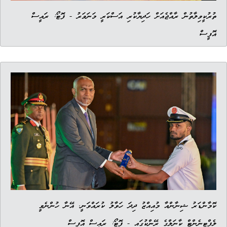
ތުރުކީވިލާތުން ރާއްޖެއަށް ހަދިޔާކުރި އަސްކަރީ މަނަވަރު - ފޮޓޯ: ރައީސް
އޮފީސް
ކޮމާންޑަރު ޝިނާންއާ މުއިއްޒު ދިދަ ހަވާލު ކުރައްވަނީ. އޭނާ ހުންނެވީ
ލެފްޓިނެންޓް ކާނަލްގެ ރޭންކުގައި - ފޮޓޯ: ރައީސް އޮފީސް