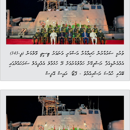
ތުރުކީ ސަރުކާރުން ހަދިޔާކުރާ އަސްކަރީ މަނަވަރު ޓީސީޖީ ވޮލްކަން (ޕީ-343)
އެމްއެންޑީއެފާ ރަސްމީކޮށް ހަވާލުކުރުމަށް ރޭ ހުޅުމާލެ އެމްޕީއެލް ސަރަހައްދުގައި
ބޭއްވި ހާއްސަ ރަސްމިއްޔާތު - ފޮޓޯ: ރައީސް އޮފީސް