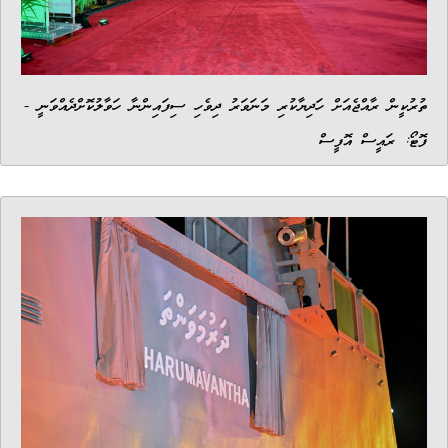
ތުރުކީން ރާއްޖެއަށް ހަދިޔާކުރި މަނަވަރު ދިވެހި ސިފައިންނާ ހަވާލުކޮށްދެއްވަނީ -
ފޮޓޯ: ރައީސް އޮފީސް