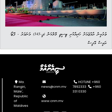
ތުރުކީން ރާއްޖެއަށް ހަދިޔާކުރި ޓީސީޖީ ވޮލްކަން (ޕީ-343) މަނަވަރު - ފޮޓޯ:
ރައީސް އޮފީސް
Ma.
HOTLINE +960
Rangiri,
news@cnm.mv
7892333
+960
Male',
331 0330
Republic
of
www.cnm.mv
Maldives