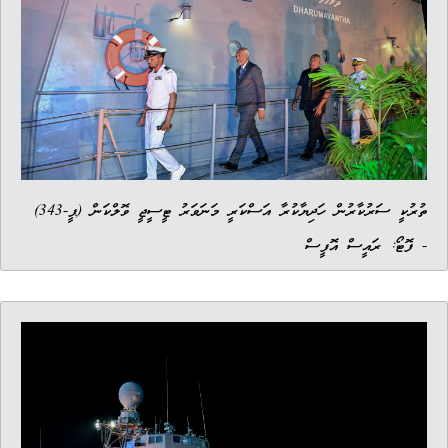
ތުރުކީ ސަރުކާރުން ހަދިޔާކުރާ އަސްކަރީ މަނަވަރު ޓީސީޖީ ވޮލްކަން (ޕީ-343)
- ފޮޓޯ: ރައީސް އޮފީސް