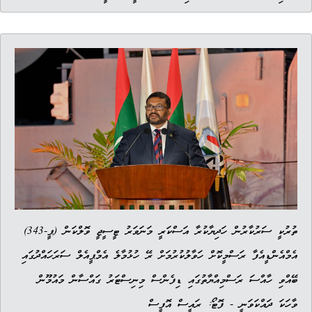
ތުރުކީ ސަރުކާރުން ހަދިޔާކުރާ އަސްކަރީ މަނަވަރު ޓީސީޖީ ވޮލްކަން (ޕީ-343)
އެމްއެންޑީއެފާ ރަސްމީކޮށް ހަވާލުކުރުމަށް ރޭ ހުޅުމާލެ އެމްޕީއެލް ސަރަހައްދުގައި
ބޭއްވި ހާއްސަ ރަސްމިއްޔާތުގައި ޑިފެންސް މިނިސްޓަރު ގައްސާން މައުމޫން
ވާހަކަ ދައްކަވަނީ - ފޮޓޯ: ރައީސް އޮފީސް