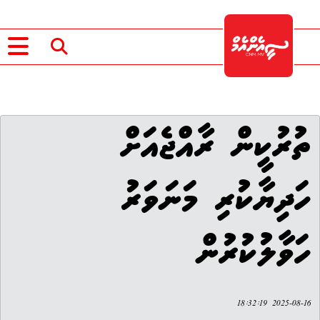
ތުރުކީން ރާއްޖެއަށް
ހަދިޔާކުރި މަނަވަރު
ހަވާލުކުރުން
2025-08-16 18:32:19