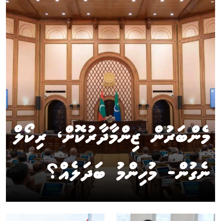
މެންބަރުން ޒިންމާދާރުކޮށް، ރިކޯލް
ނެގުން- މުހިންމު ބަދަލެއް؟