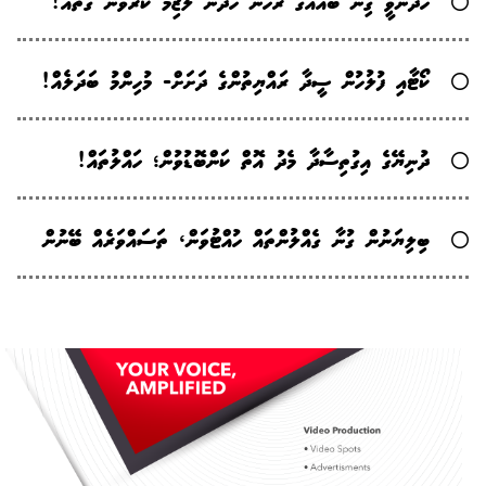
ހޯދަންވީ ގިނަ ބައެއްގެ ރުހުން ހޯދަން ލާޒިމް ކުރެވޭނެ ގޮތެއް!
ކޯޓާއި ފުލުހުން ސީދާ ރައްޔިތުންގެ ދަށަށް- މުހިންމު ބަދަލެއް!
ދުނިޔޭގެ އިގުތިސާދާ މެދު އޮތް ކަންބޮޑުވުން؛ ހައްލުތައް!
ބިލިޔަނުން ގުނާ ގެއްލުންތައް ހުއްޓުވަން، ތަސައްވަރެއް ބޭނުން