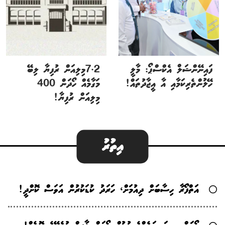
ފައިނޭންޝަލް އެކްސްޕޯ: މާލީ
7.2މިލިއަން ރުފިޔާ ލިބޭ
ހޭލުންތެރިކަމާއި އާ އީޖާދުތައް!
މަގާމެއް ހޯދަން 400
މިލިއަން ރުފިޔާ!
އިތުރު
އަތްފޯރާ ހިސާބަށް ދިއުމަށް، ހަރަދު ކުޑަކުރުން އަވަސް ކޮށްދީ!