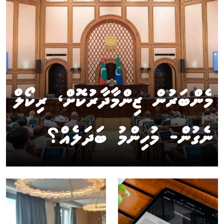
މެންބަރުން ޒިންމާދާރުކޮށް، ރިކޯލް
ނެގުން- މުހިންމު ބަދަލެއް؟