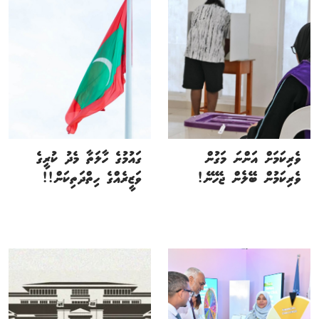
ވެރިކަމަށް އަންނަ މަގުން
ގައުމުގެ ހާލަތާ މެދު ކުރީގެ
ވެރިކަމުން ބޭލެން ޖެހޭނެ!
ވަޒީރެއްގެ ހިތްދަތިކަން!!