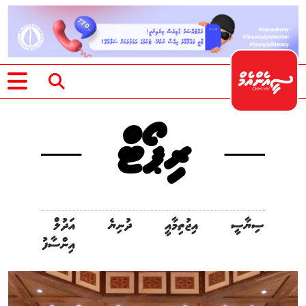
ރިޕޯޓް
ސިޔާސީ
އިޖުތިމާއީ
ދުނިޔެ
އަދުލް
އިންސާފު