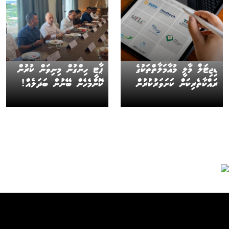
ޑިޖިޓަލް މާލީ މުއާމަލާތްތަކުގެ
ޕާޓީ ހިންގުން މިނިވަން ކުރުން
ރައްކާތެރިކަން ކަށަވަރުކުރުން
ކޮންމެހެން ބޭނުން ބަދަލެއް!