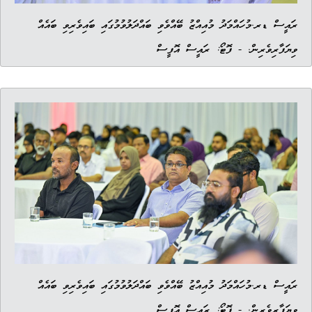
ރައީސް ޑރ.މުހައްމަދު މުއިއްޒު ބޭއްވެވި ބައްދަލުވުމުގައި ބައިވެރިވި ބައެއް
ވިޔަފާރިވެރިން. - ފޮޓޯ: ރައީސް އޮފީސް
ރައީސް ޑރ.މުހައްމަދު މުއިއްޒު ބޭއްވެވި ބައްދަލުވުމުގައި ބައިވެރިވި ބައެއް
ވިޔަފާރިވެރިން. - ފޮޓޯ: ރައީސް އޮފީސް