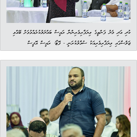
ކުދި އަދި މެދު ފަންތީގެ ވިޔަފާރިވެރިންނާ ރައީސް ބައްދަލުކުރެއްވުމަށް ބޭއްވި
ޖަލްސާގައި ވިޔަފާރިވެރިއަކު ސުވާލުކުރަނީ - ފޮޓޯ: ރައީސް އޮފީސް