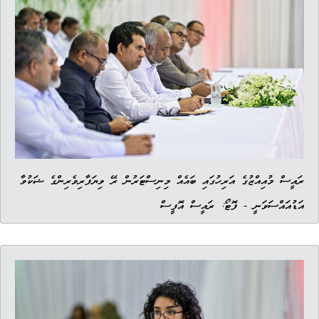
ރައީސް މުއިއްޒުގެ އަރިހުގައި ބައެއް މިނިސްޓަރުން ރޭ ވިޔަފާރިވެރިންގެ ޝަކުވާ
އަޑުއައްސަވަނީ - ފޮޓޯ: ރައީސް އޮފީސް