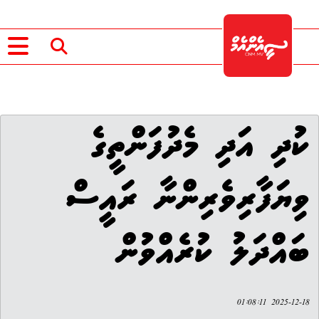
ކުދި އަދި މެދުފަންތީގެ
ވިޔަފާރިވެރިންނާ ރައީސް
ބައްދަލު ކުރެއްވުން
2025-12-18 01:08:11