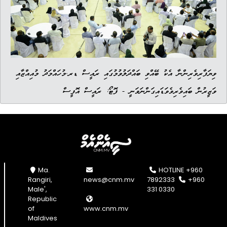
ވިޔަފާރިވެރިންނާ އެކު ބޭއްވި ބައްދަލުވުމުގައި ރައީސް ޑރ.މުހައްމަދު މުއިއްޒާއި
ވަޒީރުން ބައިވެރިވެވަޑައިގަންނަވަނީ - ފޮޓޯ: ރައީސް އޮފީސް
Ma.
HOTLINE +960
Rangiri,
news@cnm.mv
7892333
+960
Male',
331 0330
Republic
of
www.cnm.mv
Maldives