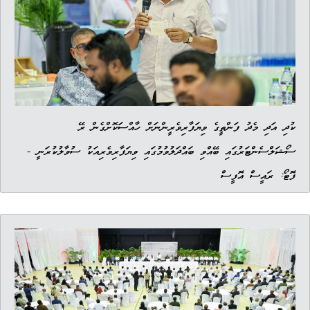
ކުދި އަދި މެދު ފަންތީގެ ވިޔަފާރިވެރީންނަށް ހާއްސަކޮށްގެން ރޭ
ސޯޝަލްސެންޓަރުގައި ބޭއްވި ބައްދަލުވުމުގައި ވިޔަފާރިވެރިއަކު ސުވާލުކުރަނީ -
ފޮޓޯ: ރައީސް އޮފީސް