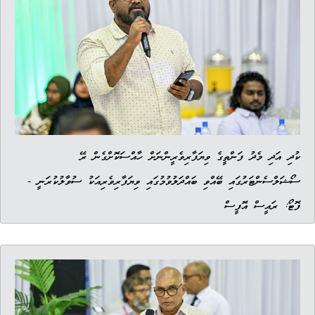
ކުދި އަދި މެދު ފަންތީގެ ވިޔަފާރިވެރީންނަށް ހާއްސަކޮށްގެން ރޭ
ސޯޝަލްސެންޓަރުގައި ބޭއްވި ބައްދަލުވުމުގައި ވިޔަފާރިވެރިއަކު ސުވާލުކުރަނީ -
ފޮޓޯ: ރައީސް އޮފީސް