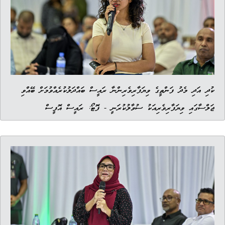
ކުދި އަދި މެދު ފަންތީގެ ވިޔަފާރިވެރިންނާ ރައީސް ބައްދަލުކުރެއްވުމަށް ބޭއްވި
ޖަލްސާގައި ވިޔަފާރިވެރިއަކު ސުވާލުކުރަނީ - ފޮޓޯ: ރައީސް އޮފީސް