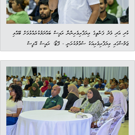
ކުދި އަދި މެދު ފަންތީގެ ވިޔަފާރިވެރިންނާ ރައީސް ބައްދަލުކުރެއްވުމަށް ބޭއްވި
ޖަލްސާގައި ވިޔަފާރިވެރިއަކު ސުވާލުކުރަނީ - ފޮޓޯ: ރައީސް އޮފީސް