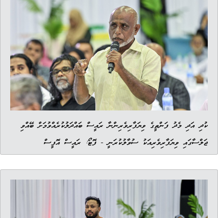
ކުދި އަދި މެދު ފަންތީގެ ވިޔަފާރިވެރިންނާ ރައީސް ބައްދަލުކުރެއްވުމަށް ބޭއްވި
ޖަލްސާގައި ވިޔަފާރިވެރިއަކު ސުވާލުކުރަނީ - ފޮޓޯ: ރައީސް އޮފީސް