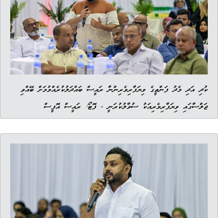
ކުދި އަދި މެދު ފަންތީގެ ވިޔަފާރިވެރިންނާ ރައީސް ބައްދަލުކުރެއްވުމަށް ބޭއްވި
ޖަލްސާގައި ވިޔަފާރިވެރިއަކު ސުވާލުކުރަނީ - ފޮޓޯ: ރައީސް އޮފީސް