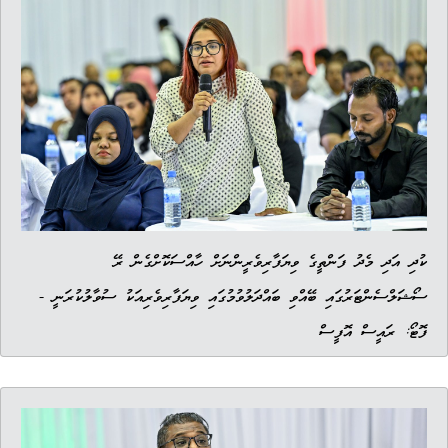
ކުދި އަދި މެދު ފަންތީގެ ވިޔަފާރިވެރީންނަށް ހާއްސަކޮށްގެން ރޭ
ސޯޝަލްސެންޓަރުގައި ބޭއްވި ބައްދަލުވުމުގައި ވިޔަފާރިވެރިއަކު ސުވާލުކުރަނީ -
ފޮޓޯ: ރައީސް އޮފީސް