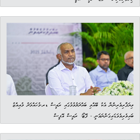
ވިޔަފާރިވެރިންނާ އެކު ބޭއްވި ބައްދަލުވުމުގައި ރައީސް ޑރ.މުހައްމަދު މުއިއްޒު
ބައިވެރިވެވަޑައިގަންނަވަނީ - ފޮޓޯ: ރައީސް އޮފީސް