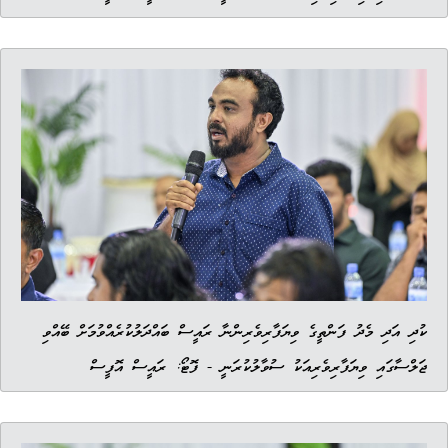
ކުދި އަދި މެދު ފަންތީގެ ވިޔަފާރިވެރިންނާ ރައީސް ބައްދަލުކުރެއްވުމަށް ބޭއްވި
ޖަލްސާގައި ވިޔަފާރިވެރިއަކު ސުވާލުކުރަނީ - ފޮޓޯ: ރައީސް އޮފީސް