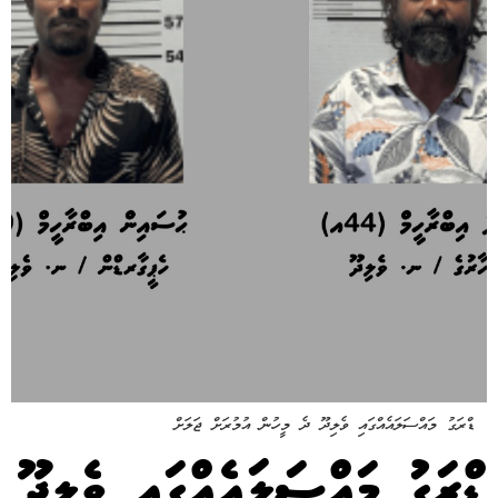
ޑްރަގު މައްސަލައެއްގައި ވެލިދޫ ދެ މީހުން އުމުރަށް ޖަލަށް
ޑްރަގު މައްސަލައެއްގައި ވެލިދޫ