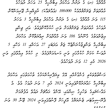
މާއްދާގެ (ނ) ގެ ދަށުން އަޙްމަދު އިބްރާހީމް 25 އަހަރު ދުވަހުގެ
މުއްދަަތަށް ޖަލަށްލުމާއެކު 100،000 (އެއްލައްކަ) ރުފިޔާއިން ޖޫރިމަނާކޮށް،
115 ވަނަ މާއްދާގެ (ނ) ގެ ދަށުން އަޙްމަދު އިބްރާހީމް 3 އަހަރު
ދުވަހުގެ މުއްދަތަށް ޖަލަށްލުމަށް ވަނީ ހުކުމްކޮށްފައެވެ. އަދި ޖިނާއީ
އިޖުރާއަތުގެ ގާނޫނުގެ 186 ވަނަ މާއްދާއަށް ރިއާޔަތްކޮށް، އަޙްމަދު
އިބްރާހީމް ތަންފީޒުކުރަންޖެހޭ ޖަލު އަދަބަކީ 27 އަހަރާއި 11 މަހާއި 5
ދުވަސް ކަމަށް ހުކުމްގައި ވަނީ ކަނޑައަޅާފައެވެ. މި ހުކުމް އިއްވާފައި ވަނީ
2026 މެއި 12 ވަނަ ދުވަހުއެވެ.
މަސްތުވާތަކެތި ގެންގުޅުމާއި އޭގެ ވިޔަފާރިކުރާކަމުގެ ތުހުމަތުގައި އަޙްމަދު
އިބްރާހީމް ހައްޔަރުކޮށްފައިވަނީ 2024 މެއި 7 ވަނަ ދުވަހު އެވެ. އެ
މައްސަލައިގެ ތަހުގީގު ނިންމައި، އޭނާގެ މައްޗަށް ދައުވާ އުފުލުމަށް
ޕްރޮސިކިއުޓަރ ޖެނެރަލްގެ އޮފީހަށް ފޮނުވާފައިވަނީ 2024 ޖޫން 30 ވަނަ