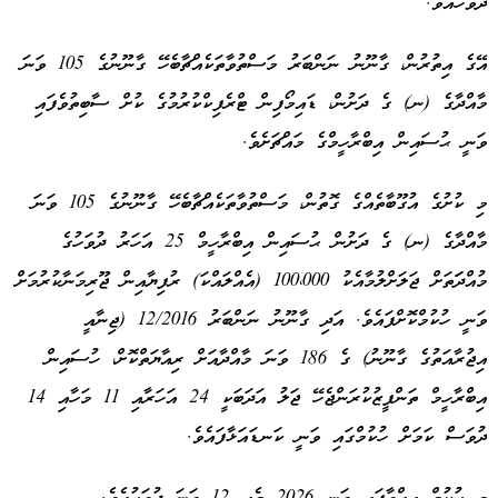
ދުވަހުއެވެ.
އޭގެ އިތުރުން، ގާނޫނު ނަންބަރު މަސްތުވާތަކެއްޗާބެހޭ ގާނޫނުގެ 105 ވަނަ
މާއްދާގެ (ނ) ގެ ދަށުން، ޑައިމޯފިން ޓްރެފިކްކުރުމުގެ ކުށް ސާބިތުވެފައި
ވަނީ ޙުސައިން އިބްރާހީމްގެ މައްޗަށެވެ.
މި ކުށުގެ އުގޫބާތެއްގެ ގޮތުން، މަސްތުވާތަކެއްޗާބެހޭ ގާނޫނުގެ 105 ވަނަ
މާއްދާގެ (ނ) ގެ ދަށުން ޙުސައިން އިބްރާހީމް 25 އަހަރު ދުވަހުގެ
މުއްދަަތަށް ޖަލަށްލުމާއެކު 100،000 (އެއްލައްކަ) ރުފިޔާއިން ޖޫރިމަނާކުރުމަށް
ވަނީ ހުކުމްކޮށްފައެވެ. އަދި ގާނޫނު ނަންބަރު 12/2016 (ޖިނާއީ
އިޖުރާއަތުގެ ގާނޫނު) ގެ 186 ވަނަ މާއްދާއަށް ރިއާޔަތްކޮށް، ހުސައިން
އިބްރާހީމް ތަންފީޒުކުރަންޖެހޭ ޖަލު އަދަބަކީ 24 އަހަރާއި 11 މަހާއި 14
ދުވަސް ކަމަށް ހުކުމްގައި ވަނީ ކަނޑައަޅާފައެވެ.