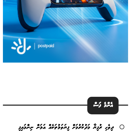
އެންމެ ފަސް
ދިވެހި ރުފިޔާ މަދުކުރުމަށް ފިޔަވަޅުތަކެއް އަޅަން ނިންމައިފި