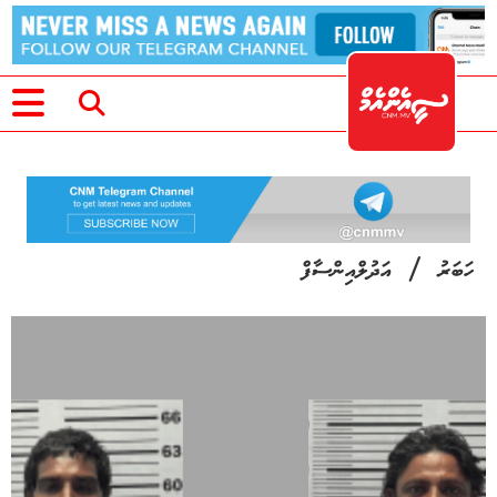
/
ހަބަރު
އަދުލްއިންސާފް