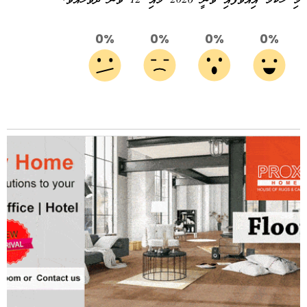
މި ހުކުމް އިއްވާފައި ވަނީ 2026 މެއި 12 ވަނަ ދުވަހުއެވެ.
0%
0%
0%
0%