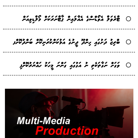
ޓްރެވަލް އެވޯޑްސްގެ އެއާލައިން ޕާޓްނަރަކަށް މޯލްޑިވިއަން
ބްރިޖު ދަށުގައި ހިންދޫ ދީނުގެ އަޅުކަންކުރަނިކޮށް ބަންދުކޮށްފ
ވަގަށް ނަގާތަކެތި ނު އަގުގައި ގަންނަ މީހަކު ހައްޔަރުކޮށްފި