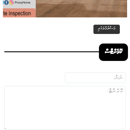
މަސްތުވާތަކެތި
ކޮމެންޓްސް