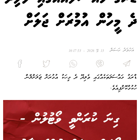
ދެ މީހުން އުމުރަށް ޖަލަށް
އަހުމަދު ހަސަން
13 މޭ 2026 - 16:17:53
ޑްރަގު މައްސަލަތަކެއްގައި ވެލިދޫ ދެ މީހަކު އުމުރަށް ޖަލަށްލާން
ހުކުމްކޮށްފިއެވެ.