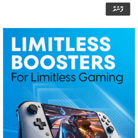
ފޮނުވާ