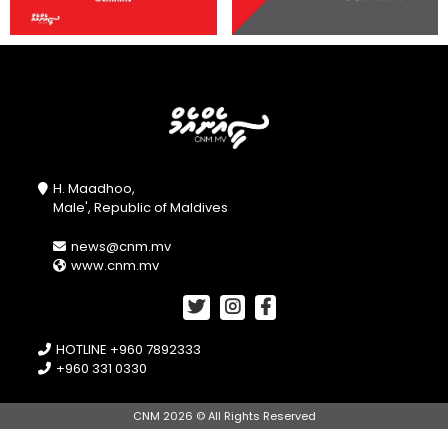
H. Maadhoo,
Male', Republic of Maldives
news@cnm.mv
www.cnm.mv
HOTLINE +960 7892333
+960 331 0330
CNM 2026 © All Rights Reserved
//openPhotoSwipe();