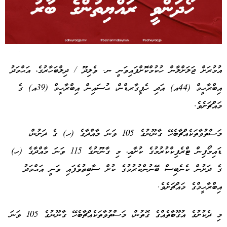
Advertisement
އުމުރަށް ޖަލަށްލާން ހުކުމްކޮށްފައިވަނީ ނ. ވެލިދޫ / ދިލްބަހާރުގެ، އަޙްމަދު
އިބްރާހީމް (44އ) އަދި ހެޕީގާރޑްން، ޙުސައިން އިބްރާހީމް (39އ) ގެ
މައްޗަށެވެ.
މަސްތުވާތަކެއްޗާބެހޭ ގާނޫނުގެ 105 ވަނަ މާއްދާގެ (ހ) ގެ ދަށުން،
ޑައިމޯފިން ޓްރެފިކްކުރުމުގެ ކުށާއި، މި ގާނޫނުގެ 115 ވަނަ މާއްދާގެ (ހ)
ގެ ދަށުން ކެނެބިސް ބޭނުންކުރުމުގެ ކުށް ސާބިތުވެފައި ވަނީ އަޙްމަދު
އިބްރާހީމްގެ މައްޗަށެވެ.
މި ދެކުށުގެ އުގޫބާތެއްގެ ގޮތުން، މަސްތުވާތަކެއްޗާބެހޭ ގާނޫނުގެ 105 ވަނަ