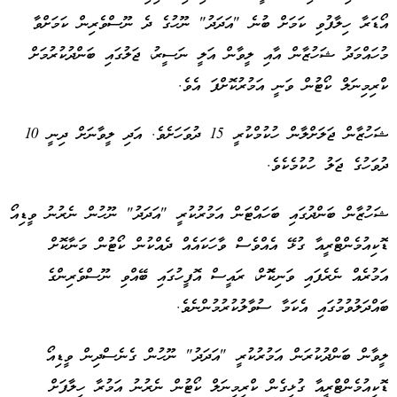
އޯޑަރާ ހިލާފުވި ކަމަށް ބުނެ "އަދަދު" ނޫހުގެ ދެ ނޫސްވެރިން ކަމަށްވާ
މުހައްމަދު ޝަހުޒާން އާއި ލީވާން އަލީ ނަސީރު، ޖަލުގައި ބަންދުކުރުމަށް
ކްރިމިނަލް ކޯޓުން ވަނީ އަމުރުކޮށްފަ އެވެ.
ޝަހުޒާން ޖަލަށްލާން ހުކުމްކުރީ 15 ދުވަހަށެވެ. އަދި ލީވާނަށް ދިނީ 10
ދުވަހުގެ ޖަލު ހުކުމެކެވެ.
ޝަހުޒާން ބަންދުގައި ބަހައްޓަން އަމުރުކުރީ "އަދަދު" ނޫހުން ނެރުނު ވީޑިއޯ
ޑޮކިއުމެންޓްރީއާ ގުޅޭ އެއްވެސް ވާހަކައެއް ދެއްކުން ކޯޓުން މަނާކޮށް
އަމުރެއް ނެރެފައި ވަނިކޮޮށް، ރައީސް އޮފީހުގައި ބޭއްވި ނޫސްވެރިންގެ
ބައްދަލުވުމުގައި އެކަމާ ސުވާލުކުރުމުންނެވެ.
ލީވާން ބަންދުކުރަން އަމުރުކުރީ "އަދަދު" ނޫހުން ގެނެސްދިން ވީޑިއޯ
ޑޮކިއުމެންޓްރީއާ ގުޅިގެން ކްރިމިނަލް ކޯޓުން ނެރުނު އަމުރާ ހިލާފަށް