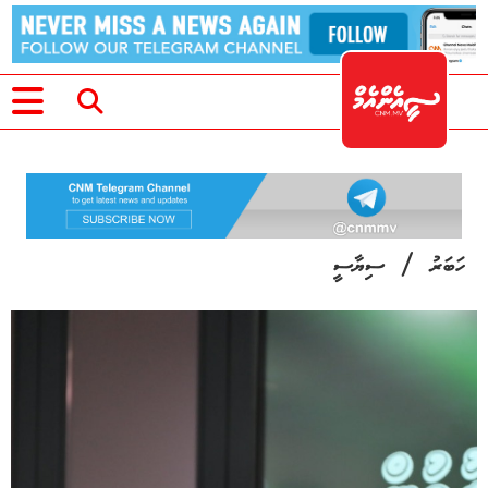
/
ހަބަރު
ސިޔާސީ