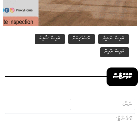
ރައީސް ނަޝީދު
ނޫސްވެރިކަން
ރައީސް ސޯލިހު
ރައީސް ޔާމީން
ކޮމެންޓްސް