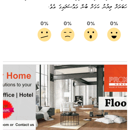
ހަބަރަށް ލިޔުނު ކަމަށް ބުނާ މައްސަލައިގަ އެވެ.
0%
0%
0%
0%