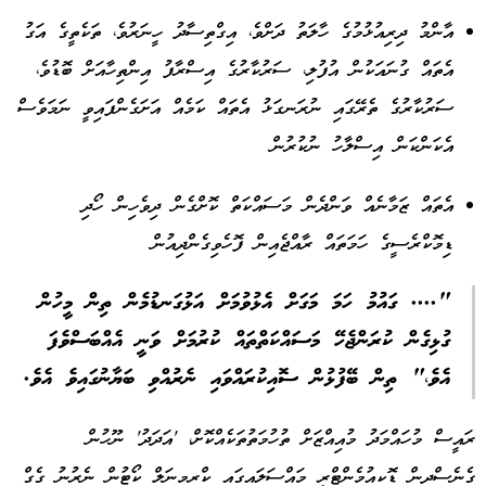
އާންމު ދިރިއުޅުމުގެ ހާލަތު ދަށްވެ، އިގްތިސާދު ހީނަރުވެ، ތަކެތީގެ އަގު
އެތައް ގުނައަކުން އުފުލި، ސަރުކާރުގެ އިސްރާފު އިންތިހާއަށް ބޮޑުވެ،
ސަރުކާރުގެ ތެރޭގައި ނުރަނގަޅު އެތައް ކަމެއް އަށަގެންފައިވީ ނަމަވެސް
އެކަންކަން އިސްލާހު ނުކުރުން
އެތައް ޒަމާނެއް ވަންދެން މަސައްކަތް ކޮށްގެން ދިވެހިން ހޯދި
ޑިމޮކްރެސީގެ ހަމަތައް ރާއްޖެއިން ފޮހެވިގެންދިއުން
".... ގައުމު ހަމަ މަގަށް އެޅުވުމަށް އަޅުގަނޑުމެން ތިން މީހުން
ގުޅިގެން ކުރަންޖެހޭ މަސައްކަތްތައް ކުރުމަށް ވަނީ އެއްބަސްވެފަ
އެވެ،" ތިން ބޭފުޅުން ސޮއިކުރައްވައި ނެރުއްވި ބަޔާނުގައިވެ އެވެ.
ރައީސް މުހައްމަދު މުއިއްޒަށް ތުހުމަތުތަކެއްކޮށް، 'އަދަދު' ނޫހުން
ގެނެސްދިން ޑޮކިއުމެންޓްރީ މައްސަލައިގައި ކްރިމިނަލް ކޯޓުން ނެރުނު ގެގް