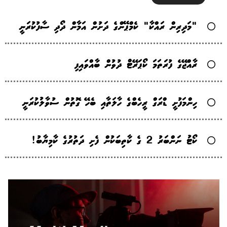
"މަދިރިން ރައްކާ" ކެމްޕޭންގެ ދަށުން އަމާން ދޯދި ސާފުކުރަނީ
ރާއްޖޭގެ ފުރަތަމަ ކޯޕަރޭޓް ދުވުން ބާއްވައިފި
ހިންމަފުށީ ޑްރަގް ރީހެބްގެ ހާލަތާއި ބެހޭ ގޮތުން ސުވާލުކުރަނީ
ކޯޓު ނަންބަރު 2 ގެ ކާތިބަކުން ފެށި ދަތުރުގެ ކާމިޔާބު!