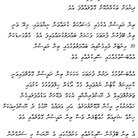
ދިނުމަށް ތަކުރާރުކޮށް ގޮވާލައްވާފަ އެވެ.
ތިން ރައީސުން އެކުގައި މަސައްކަތް ކުރައްވަން ނިންމަވައި، މިރޭ ވަނީ
ތިން ބޭފުޅުން ފުރަތަމަ ފަހަރަށް ބައްދަލުކުރައްވައިފަ އެވެ. ގާތްގަނޑަކަށް
30 މިނެޓަށް ދެމިގެންދިޔަ ބައްދަލުވުމުގައި ތިން ރައީސުން
އެއްބަސްވުމެއްގައި ސޮއިކުރެއްވި އެވެ.
އެއްބަސްވުމުގެ ދަށުން ފުރަތަމަ ކަމަކަށް ތިން ރައީސުން ގޮވާލާފައިވަނީ
ކްރިމިނަލް ކޯޓުން ނެރެފައިވާ ގެގް އޯޑަރާ ހިލާފުވުމުގެ ކުށުގައި
ޖަލަށްލާފައިވާ ދެ ނޫސްވެރިންނާއި އެކަމާ ދެކޮޅަށް އަޑުއުފަލައިގެން
ހައްޔަރުކުރި މީހުން ދޫކޮށްލުމަށެވެ. އަދި އަދަދުގެ ނޫހުގެ ދެ ނޫސްވެރިއަކަށް
ހިންގާ ޝަރީއަތް ހުއްޓާލަން ވެސް ތިން ރައީސުން ގޮވާލެއްވި އެވެ.
އެ ތިން ބޭފުޅުން ސޮއިކުރެއްވި ކަރުދާހުގައި އެ ނޫނަސް މި ސަރުކާރުން