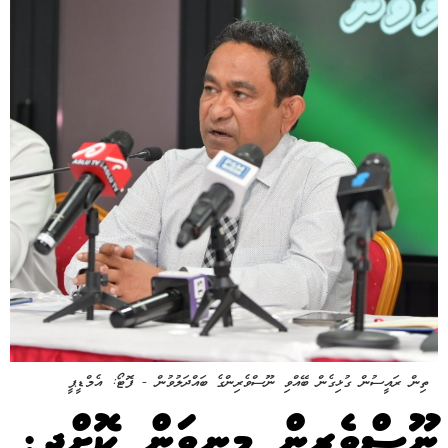
ތިން ރައީސުން ގުޅިގެން ބޭއްވި ނޫސްވެރިންގެ ބައްދަލުވުން - ފޮޓޯ: އެމްޑީޕީ
ނޫސްވެރިން މިނިވަން ކޮށްދީ: