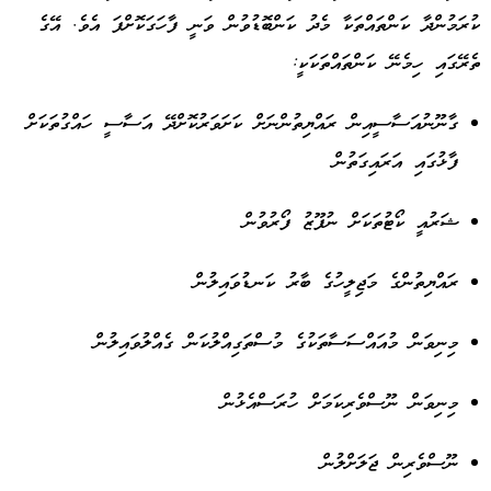
ކުރަމުންދާ ކަންތައްތަކާ މެދު ކަންބޮޑުވުން ވަނީ ފާހަގަކޮށްފަ އެވެ. އޭގެ
ތެރޭގައި ހިމެނޭ ކަންތައްތަކަކީ:
ގާނޫނުއަސާސީއިން ރައްޔިތުންނަށް ކަށަވަރުކޮށްދޭ އަސާސީ ހައްގުތަކަށް
ފާޅުގައި އަރައިގަތުން
ޝަރުއީ ކޯޓުތަކަށް ނުފޫޒު ފޯރުވުން
ރައްޔިތުންގެ މަޖިލީހުގެ ބާރު ކަނޑުވައިލުން
މިނިވަން މުއައްސަސާތަކުގެ މުސްތަގިއްލުކަން ގެއްލުވައިލުން
މިނިވަން ނޫސްވެރިކަމަށް ހުރަސްއެޅުން
ނޫސްވެރިން ޖަލަށްލުން