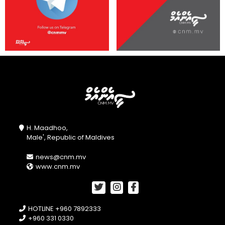
H. Maadhoo,
Male', Republic of Maldives
news@cnm.mv
www.cnm.mv
HOTLINE +960 7892333
+960 331 0330