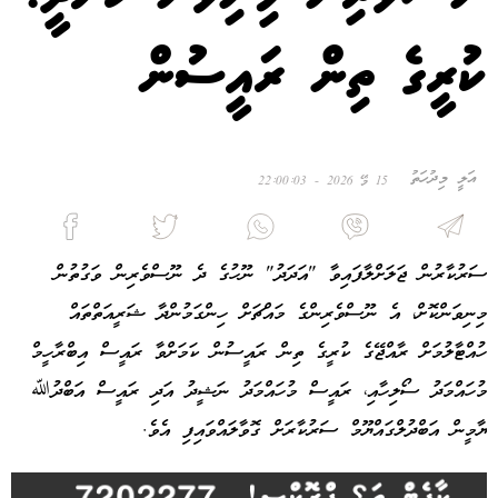
ކުރީގެ ތިން ރައީސުން
އަލީ މިދުހަތު
15 މޭ 2026 - 22:00:03
ސަރުކާރުން ޖަލަށްލާފައިވާ "އަދަދު" ނޫހުގެ ދެ ނޫސްވެރިން ވަގުތުން
މިނިވަންކޮށް، އެ ނޫސްވެރިންގެ މައްޗަށް ހިންގަމުންދާ ޝަރީއަތްތައް
ހުއްޓާލުމަށް ރާއްޖޭގެ ކުރީގެ ތިން ރައީސުން ކަމަށްވާ ރައީސް އިބްރާހީމް
މުހައްމަދު ސޯލިހާއި، ރައީސް މުހައްމަދު ނަޝީދު އަދި ރައީސް އަބްދުﷲ
ޔާމީން އަބްދުލްގައްޔޫމް ސަރުކާރަށް ގޮވާލައްވައިފި އެވެ.