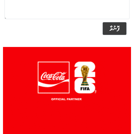
ފޮނުވާ