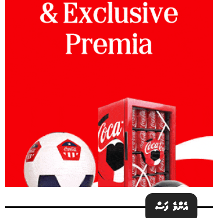
އެންމެ ފަސް