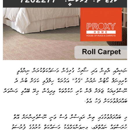
ނަޝީދާއި ޔާމީން އަދި ސޯލިހު ގުޅިގެން މަސައްކަތްކުރަން ނިންމެވީ
ކްރިމިނަލް ކޯޓުން ނެރުނު "ގެގު" އަމުރަކާ ހިލާފުވި ކަމަށް ބުނެ ދެ
Advertisement
ނޫސްވެރިޔަކު ޖަލަށް ލާން ކުރި ހުކުމްތަކާ ވިދިގެން، މިރޭ ބޭއްވި މަޝްވަރާ
ބައްދަލުވުމަކަށް ފަހު އެވެ.
މި ބައްދަލުވުމުގައި ތިން ރައީސުން ވެސް ވަނީ ނޫސްވެރިންނަށް އޮތް
ހުރަސްތައް ނައްތާލައި، މިނިވަންކަމާއެކު މަސައްކަތް ކުރުމުގެ ފުރުސަތު