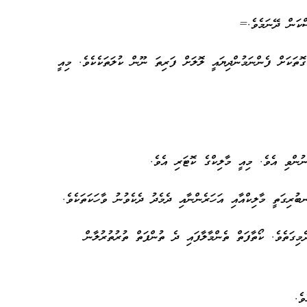
ްކަން ދޭނަމެވެ.=
ގޮތަކަށް ފެންނަމުންދިޔައީ ލޮލަށް ފަރިތަ ނޫން ކުލަތަކެކެވެ. މިއީ
ނުންވި އެވެ. މިއީ މާލިކްގެ ކޮޓަރި އެވެ.
ބުރިގަތީ މާލިކްއާއި އަހަރެންނާއި ދެމެދު ދެކެވުނު ވާހަކަތަކެވެ.
މިގަތެވެ. ކޯތާފަތް ތެންމާލާފައި ދެ ތުންފަތް ތުރުތުރުލާން
ެވެ.