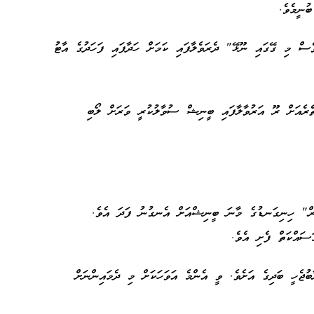
ބުނީމެވެ.
ެސް މި ގޭގައި ނޫޅޭ" ދެރަވެލާފައި ކަމަށް ހަދާފައި ފަހަދުގެ އާޓު
ރެއަށް ރޫ އަރުވާލާފައި ބީނިޝް ސުވާލުކުރީ ވަރަށް ލޯބި
ް" ހިނިގަނޑުގެ މާނަ ބީނިޝްއަށް އެނގުނު ފަދަ އެވެ.
މަސައްކަތް ފެށި އެވެ.
ުޖެހީ ބަދިގެ އަށެވެ. ވީ އެންމެ އަވަހަކަށް މި ދެމައިންނަށް