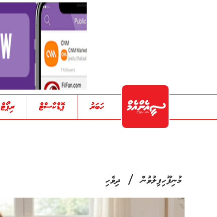
ހަބަރު
ޕޮޑްކާސްޓް
ރިޕޯޓް
/
މުނިފޫހިފިލުވުން
ދިވެހި