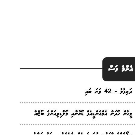
އެންމެ ފަސް
ދަރިފުޅު - 42 ވަނަ ބައި
މީހުން ހޯދަން އެމްއެންޑީއެފް ޑޯރާނާއި މޯލްޑިވިއަންގެ ބޯޓެއް