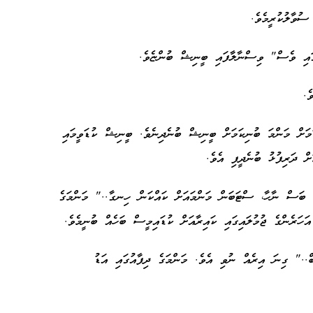
ުވާލުކުރީމެވެ.
ގައި ވެސް" ވިސްނާލާފައި ބީނިޝް ބުންޏެވެ.
ެ.
ަމަށް މަންމަ ބުނިކަމަށް ބީނިޝް ބުނެދިނެވެ. ބީނިޝް ކުޑަވީމައި
ް ދަރިފުޅު ބުނެދީފި އެވެ.
ބަސް ނާހާ، ސްޓަބަން މަންމައަށް ކައްކަން ހިނގާ.." މަންމަގެ
ހަރެންގެ ޖުމުލައިގައި ކައިރާއަށް ކުޑައިމީސް ބަހެއް ބުނީމެވެ.
.." ގިނަ އިރެއް ނުވި އެވެ. މަންމަގެ ދިފާއުގައި އަޑު