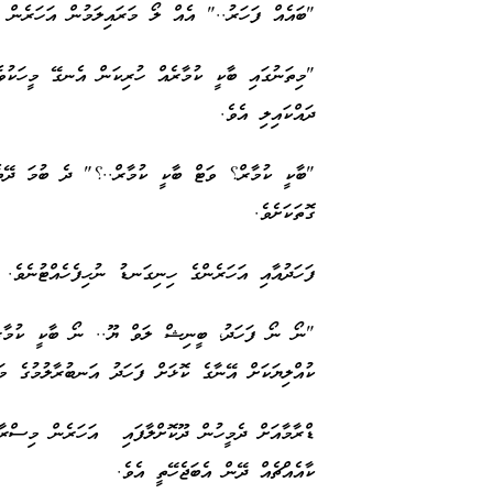
"ބައެއް ފަހަރު.." އެއް ލޯ މަރައިލަމުން އަހަރެން 
"މިތަނުގައި ބާކީ ކުމާރެއް ހުރިކަން އެނގޭ މީހަކުވ
ދައްކައިލި އެވެ.
"ބާކީ ކުމާރް؟ ވަޓް ބާކީ ކުމާރް..؟" ދެ ބުމަ ދޭތެ
ގޮތަކަށެވެ.
ފަހަދުއާއި އަހަރެންގެ ހިނިގަނޑު ނުހިފެހެއްޓުނެވެ.
"ނޯ ނޯ ފަހަދު، ބީނިޝް ލަވް ޔޫ.. ނޯ ބާކީ ކުމާރ
ކުއްލިޔަކަށް އޭނާގެ ކޮޅަށް ފަހަދު އަނބުރާލުމުގެ 
ޑްރާމާއަށް ދެމީހުން ދޫކޮށްލާފައި އަހަރެން މިސްރާބ
ކާއެއްޗެއް ދޭން އެބަޖެހޭތީ އެވެ.