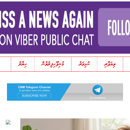
ވިޔަފާރި
ކުޅިވަރު
މުނިފޫހިފިލުވުން
ހިޔާލު