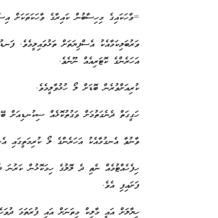
=ވާހަކައިގެ މިހިސާބުން ކައިރާގެ ވާހަކަތަކަށް އިސ
ވަރުބަލިކަމާއެކު އެސްފިޔަތަށް ތަޅުވައިލީމެވެ. ފަނޑު
އަހަރެންގެ ކޮޓަރިއެއް ނޫނެވެ.
ކުރިއަށްވުރެން ބޮޑަށް ލޯ ހުޅުވާލީމެވެ.
ހަގީގަތް ދެނެގަތުމަށް ވަގުތުކޮޅެއް ސިކުނޑިއަށް ބޭ
ވާނުވާ އެނގުމާއެކު އަހަރެންގެ ލޯ ކުރިމަތީގައި އެނ
ހިފެހެއްޓުމެއް ނެތި ދެ ލޮލުގެ ހިމަކޮޅުން ކަރުނަ ދެ
ފަށައިފި އެވެ.
ހިޔާލަށް އައީ މާލިކް މިތަނަށް އައި ފުރަތަމަ ދުވަހ