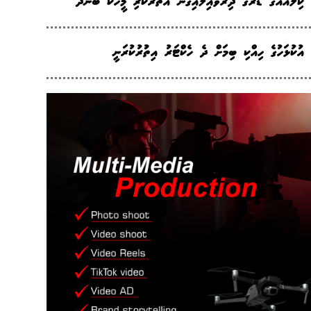
ކިލޯއެެއްގެ ޑްރަގު ދިރުވައިލައިގެން އެތެރެކުރި މީހަކު ބަންދު
އުކުޅަހުގެ ހިއްކި ބިމަށް ދެ ހެކްޓަރު އިތުުރުކުރަނީ