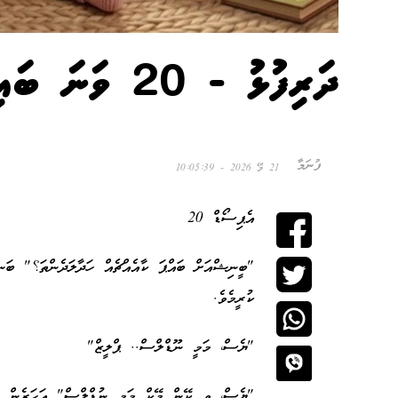
ދަރިފުޅު - 20 ވަނަ ބައި
ފުނަމާ
21 މޭ 2026 - 10:05:39
އެޕިސޯޑް 20
"ބީނިޝްއަށް ބައްޕަ ކާއެއްޗެއް ހަދާލަދެންތަ؟" ބަނ
ކުރީމެވެ.
"ޔެސް، މަމީ ނޫޑްލްސް.. ޕްލީޒް"
"ޔެސް، ވީ ކޭން މޭކް މަމީ ނުޑްލްސް" އަހަރެން ބު