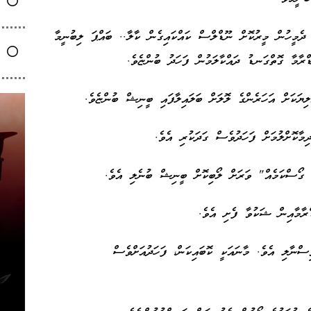
ދެމީހުން މީރުކޮށް ނޫޑްލްސް ކައްކައިގެން ކާލާ.. ބައްޕަ ލިބުނީމާ
ާމާ ގޮތްގަނޑު ދައްކާލަމުން ފަހަދު ބުންޏެވެ.
ަކަށް އަހަރެންގެ ލޮލަށް ބަލައިލާފައި ބީނިޝް ބުންޏެވެ.
ކޮށްލުމަށް ފަހަދުވެސް ގަދަކުރި އެވެ.
ގޯސްކަމެއް" ވަރަށް ލޯބިކޮށް ބީނިޝް ބުނެލި އެވެ.
ރާމާއިން ޝަކުވާ ފެށި އެވެ.
ސްނާލި އެވެ. މާނައަކީ ކޮބައިކަން، ފަހަދުއަށްވެސް