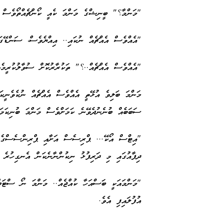
"މަންމާ؟" ބީނިޝްގެ މަންމަ ކެއީ ކޯންޗެއްތޯވެސް ސ
"އެއްވެސް އެއްޗެއް ނުކައި.. އިއްޔެވެސް، ސަންޑޭ
"އެއްވެސް އެއްޗެއް..؟" ތަކުރާރުކޮށް ސުވާލުކުރީމެވ
މަންމަ ބަލިވެ އުޅޭތީ އެއްވެސް އެއްޗެއް ނުކެވެނީކ
ސަބަބެއް ބުނެނުދެވޭނެ ކަމަށްވެސް މަންމަ ބުނިކަމަށ
"އިޓްސް އޯކޭ... ޕްރިސެސް އަށާއި ޕްރިންސެސްގެ 
ދިފާއުގައި މި ދަރިފުޅު ނިކުންނާނެކަން އެނގިހުރެ އަ
"މަންމައަކީ ބަސްއަހާ ކުއްޖެއް.. މަންމަ ނޯ ސްޓަބް
އުފުލައިފި އެވެ.