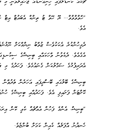
ޗޮކެއް ކަނޑާލާފައި ހިނިގަނޑެއް ޖަހައިލެވުނީ މި ދެ
"ހާވްވްވްވް... ޔޫ ހޭވް ޓު ތިންކް އެބައުޓް އިޓް ހާ
އެވެ.
ދެމީހުންކުރެ އެކަކުވެސް ޒުވާބު ނިންމާކަށް ނޫޅުނެވ
އެގެއެވެ. ދެކެވުނު ވާހަކައާއި ބީނިޝްގެ ސިކުނޑީގައި
އެދަރިފުޅުގެ ސަމާލުކަން ގެނައުމެވެ. ފަހަދުގެ މި ފަ
ބީނިޝްގެ ބޮލުގައި ބޮސްދީފައި އަހަރެން ތެދުވާން އު
ކޮށްޓަން ފަށައިފި އެވެ. ފަހަދުއާއި ބީނިޝްގެ ހުނުމު
"ބީނިޝް، އެންމެ ފަހުން އެއްޗެއް ކެއީ ކޮން އިރަކ
ހެނދުނު އާފަލެއް ކެއިން ކަމަށް ބުންޏެވެ.