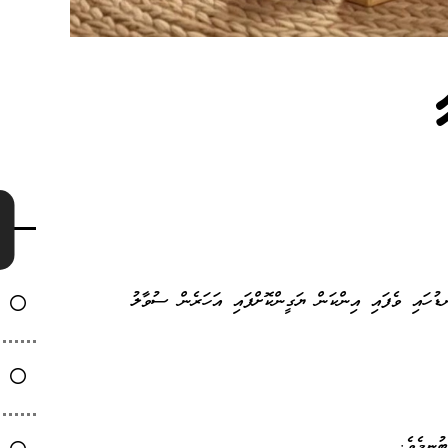
ޑުހައި ވެފައި އިންކަން ޔަގީންކޮށްފައި އަހަރެން ސުވާލު
ނީމެވެ.