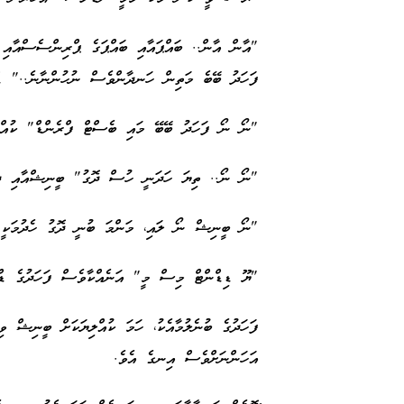
"އާން އާން.. ބައްޕައާއި ބައްޕަގެ ޕްރިންސެސްއާއި 
ފަހަދު ބޭބެ މަތިން ހަނދާންވެސް ނުހުންނާނެ.." ޑްރ
"ނޯ ނޯ ފަހަދު ބޭބޭ މައި ބެސްޓް ފްރެންޑް" ކުއްލިޔ
"ނޯ ނޯ.. ތިޔަ ހަދަނީ ހުސް ދޮގު" ބީނިޝްއާއި ދިމާ
"ނޯ ބީނިޝް ނޯ ލައި، މަންމަ ބުނީ ދޮގު ހެދުމަކީ 
"ޔޫ ޑިޑްންޓް މިސް މީ" އަނެއްކާވެސް ފަހަދުގެ ޑް
ފަހަދުގެ ބުނެލުމާއެކު، ހަމަ ކުއްލިޔަކަށް ބީނިޝް ވި
އަހަންނަށްވެސް އިނގެ އެވެ.