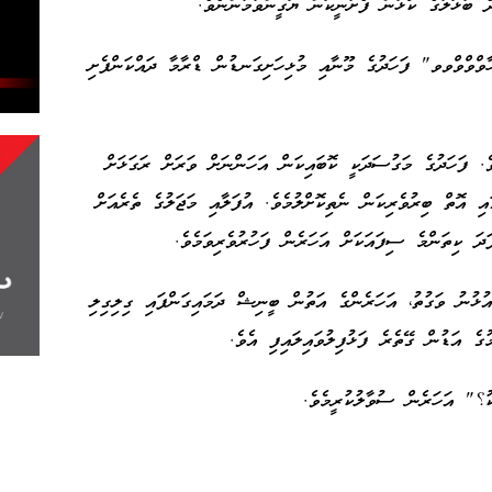
 ބުޅަލުގެ ކޯޅުން ފެށުނީކަން ޔަގީންވުމުންނެވެ.
ވްވްވްވވ" ފަހަދުގެ މޫނާއި މުޅިހަށިގަނޑުން ޑްރާމާ ދައްކަންފެށި
ެ. ފަހަދުގެ މަގުސަދަކީ ކޮބައިކަން އަހަންނަށް ވަރަށް ރަގަޅަށް
 އޮތް ބިރުވެރިކަން ނެތިކޮށްލުމެވެ. އުފަލާއި މަޖަލުގެ ތެރެއަށް
ދަ ކިތަންމެ ސިފައަކަށް އަހަރެން ފަހުރުވެރިވަމެވެ.
ޅުނު ވަގުތު، އަހަރެންގެ އަތުން ބީނިޝް ދަމައިގަންފައި ގިލިގިލި
ގެ އަޑުން ގޭތެރެ ފަޅުފިލުވައިލައިފި އެވެ.
ު؟" އަހަރެން ސުވާލުކުރީމެވެ.