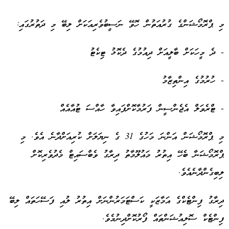
މި ޕްރޮމޯޝަންގެ ގުރުއަތުން ހޮވޭ ނަސީބުވެރިއަކަށް ލިބޭ މި ދަތުރުގައި:
- ދެ މީހަކަށް ބާލީއަށް ދިއުމުގެ ދެކޮޅު ޓިކެޓު
- ހުރުމުގެ އިންތިޒާމު
- ޓްރެވަލް އެޖެންސީން ފަރުމާކޮށްފައިވާ ހާއްސަ ޓުއާއެއް
މި ޕްރޮމޯޝަން އަންނަ މަހުގެ 31 ގެ ނިޔަލަށް ކުރިއަށްދާނެ އެވެ. މި
ޕްރޮމޯޝަނާ ބެހޭ އިތުރު މައުލޫމާތު ދިރާގު ވެބްސައިޓް މެދުވެރިކޮށް
ލިބިގެންދާނެއެވެ.
ދިރާގު ފިންޓެކްގެ އަމާޒަކީ ކަސްޓަމަރުންނަށް އިތުރު ލުއި ފަސޭހަތައް ލިބޭ
ފިންޓެކް ސޮލިއުޝަންތައް ފޯރުކޮށްދިނުމެވެ.