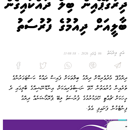
ދިރާގުޕޭއިން ބިލް ދައްކައިގެން
ބާލީއަށް ދިއުމުގެ ފުރުސަތު
އަލީ މިދުހަތު
06 ޖުލައި 2026 - 13:08:38
ދިރާގުޕޭ މެދުވެރިކޮށް ދިރާގު ބިލްތަކަށް ފައިސާ ދައްކާ ކަސްޓަމަރުންގެ
ތެރެއިން ގުރުއަތުން ހޮވޭ ނަސީބުވެރިއަކަށް، އިންޑޮނޭޝިއާގެ ބާލީގައި ދެ
މީހަކަށް ޗުއްޓީ ހޭދަކުރުމުގެ ފުރުސަތު ލިބޭ ޕްރޮމޯޝަނެއް ދިރާގު
ފިންޓެކުން ފަށައިފި އެވެ.