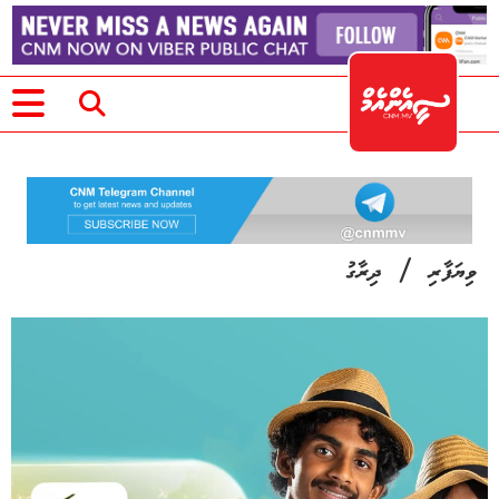
/
ވިޔަފާރި
ދިރާގު