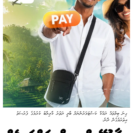
ގިނަ ބިލްތައް ދައްކާ ކަސްޓަމަރުންނަށް ބާލީ ދަތުރު ކާމިޔާބު ކުރުމުގެ ފުރުސަތު
އިތުރުވެގެން ދާނެ.