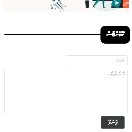
ކޮމެންޓްސް
ފޮނުވާ