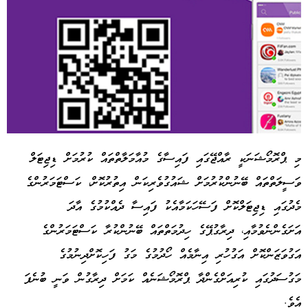
މި ޕްރޮމޯޝަނަކީ ރާއްޖޭގައި ފައިސާގެ މުއާމަލާތްތައް ކުރުމަށް ޑިޖިޓަލް
ވަސީލަތްތައް ބޭނުންކުރުމަށް ޝައުގުވެރިކަން އިތުރުކޮށް، ކަސްޓަމަރުންގެ
Advertisement
މެދުގައި ޑިޖިޓަލްކޮށް ފަސޭހަކަމާއެކު ފައިސާ ދެއްކުމުގެ އާދަ
އަށަގެންނެވުމާއި، ދިރާގުޕޭގެ ހިދުމަތްތައް ބޭނުންކުރާ ކަސްޓަމަރުންގެ
އަގުވަޒަންކޮށް އަގުހުރި އިނާމެއް ހޯދުމުގެ މަގު ފަހިކޮށްދިނުމުގެ
މަގުސަދުގައި ކުރިއަށްގެންދާ ޕްރޮމޯޝަނެއް ކަމަށް ދިރާގުން ވަނީ ބުނެފަ
އެވެ.