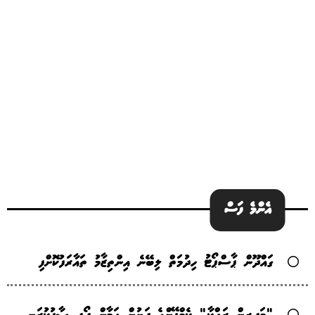
އެންމެ ފަސް
ގައްދޫން ޕާސްޕޯޓު ހިދުމަތް ލިބޭނެ އިންތިޒާމު ތައާރަފުކޮށްފި