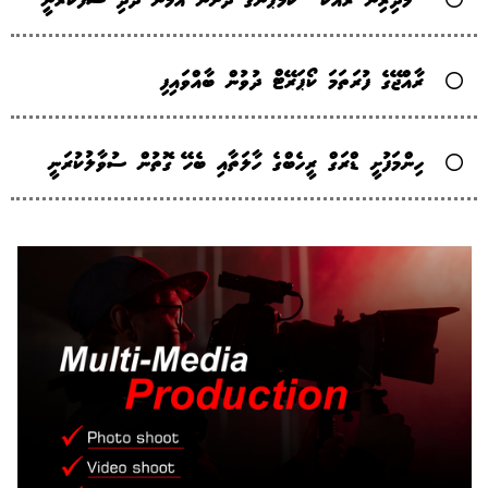
"މަދިރިން ރައްކާ" ކެމްޕޭންގެ ދަށުން އަމާން ދޯދި ސާފުކުރަނީ
ރާއްޖޭގެ ފުރަތަމަ ކޯޕަރޭޓް ދުވުން ބާއްވައިފި
ހިންމަފުށީ ޑްރަގް ރީހެބްގެ ހާލަތާއި ބެހޭ ގޮތުން ސުވާލުކުރަނީ