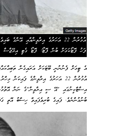
އުމުރުން 22 އަހަރުގެ އިރްވީންއާއި އޭނާގެ
ފަހު ފޮޓޯކަމަށް ބުނާ ފޮޓޯ: ފޮޓޯ ގެޓީ އިމޭޖްސް
އެ ޓީމަށް ފެނުނުނީ ބޫޓަކަށް އަރައިގެން ތަބިއްކައްޓ
އުމުރުން 22 އަހަރުގެ އިރްވީންގެ ފައިކަން 
އިސްޓާކީނުގައި "އޭ ސީ އިރްވީން"ގެ ނަން އޮތުމުން
ބުނުމުންނެވެ. ފައިގެ ބުރިވެފައިވާ ހިސާބު އޮތީ ގަ