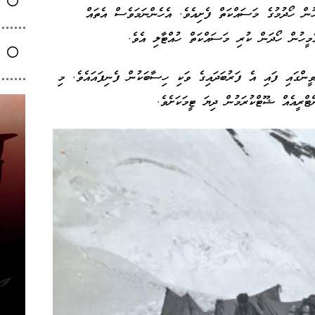
ން ހޯދުމުގެ މަސައްކަތް ފެށިއެވެ. އެހެންނަމަވެސް އެތައް
ެމީހުން ހޯދަން ކުރި މަސައްކަތް ހުއްޓާލި އެވެ.
އިރްވީންގައި ފައި އެ ފަރުބަދައިގެ ވަކި ހިސާބަކުން ފެނިފައައެވެ. މި
ްޓްރީއެއް
ޝޫޓްކުރަމުން
ދިޔަ ޓީމަކަށެވެ.