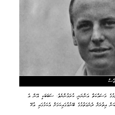
މުގެ މަސައްކަތް އަންނަނީ ކުރަމުންނެވެ. ސަބަބަކީ އޭނާ އެ
ން އިތުރަށް ދެނެގަތުމުގެ ބޭނުމުގައިކަމަށް އެކަމުގައި އުޅޭ