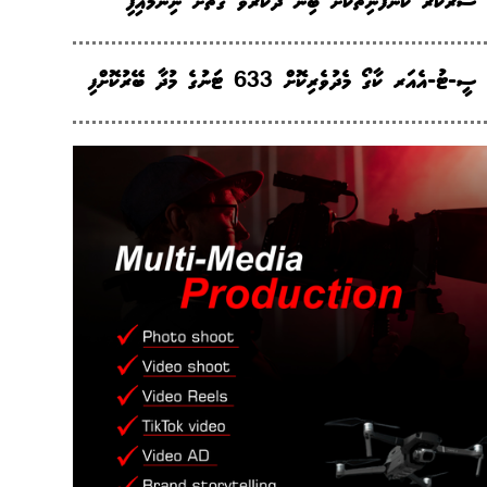
ސަރުކާރު ކުންފުނިތަކަށް ބިން ދޫކުރެވޭ ގޮތަށް ނިންމައިފި
ސީ-ޓު-އެއަރ ކާގޯ މެދުވެރިކޮށް 633 ޓަނުގެ މުދާ ބޭރުކޮށްފި