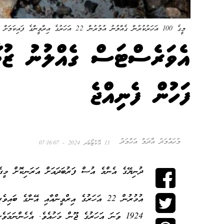
މީގެ 100 އަހަރުކުރުން ގެއްލުނު އުމުރުން 22 އަހަރުގެ އިރްވީންގެ ފައިކަމަށް ބެލެވޭ ބައި. އޭނާގެ ނަން ވަނީ އިސްޓާކީނުގައި ޖަހާފައި
ފަހުން ފެނިއްޖެ
މުހައްމަދު އާދަމް އަހްމަދު
13 އޮކްޓޯބަރ 2024 - 07:16:07
ދުނިޔޭގެ އެންމެ އުސް ފަރުބަދައަށް އަރަނިކޮށް މީގެ 100 އަހަރު ކުރިން ގެއްލުނު ޒުވާނާގެ ފައި ފެނިއްޖެ 
އުމުރުން 22 އަހަރުގެ އިރްވީންއާއި އޭނާގެ ބައިވެރިޔާ
1924
ވަނަ
އަހަރުގެ
ޖޫން