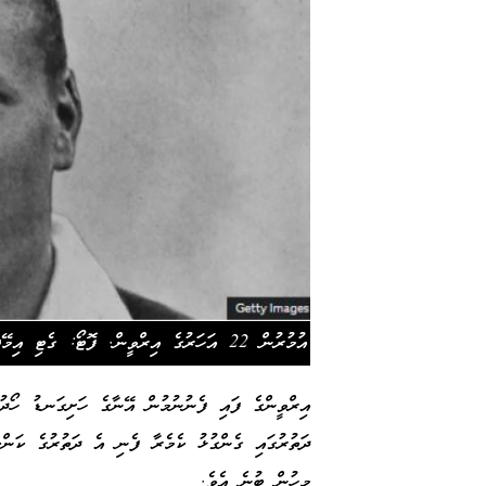
އުމުރުން 22 އަހަރުގެ އިރްވީން. ފޮޓޯ: ގެޓި އިމޭޖްސް
އިރްވީންގެ ފައި ފެނުނުމުން އޭނާގެ ހަށިގަނޑު ހޯދު
ދަތުރުގައި ގެންގުޅު ކެމެރާ ފެނި އެ ދަތުރުގެ ކަންކަ
މީހުން ބުނެ އެވެ.