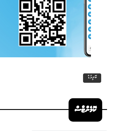
ބޮލީވުޑް
ކޮމެންޓްސް