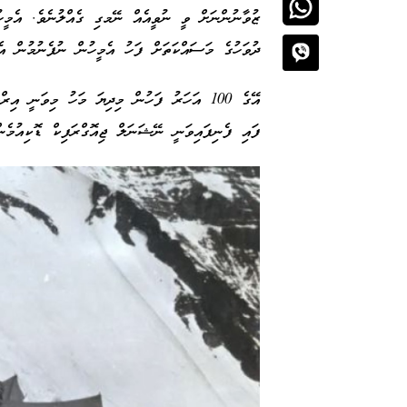
ޒުވާނުންނަށް ވީ ނުވީއެއް ނޭމގި ގެއްލުނެވެ. އެމީހު
ދުވަހުގެ މަސައްކަތަށް ފަހު އެމީހުން ނުފެނުމުން އ
އޭގެ 100 އަހަރު ފަހުން މިދިޔަ މަހު މިވަނީ 
ފައި ފެނިފައިވަނީ
ނޭޝަނަލް
ޖިއޮގްރަފިކް
ޑޮކިއުމެނ