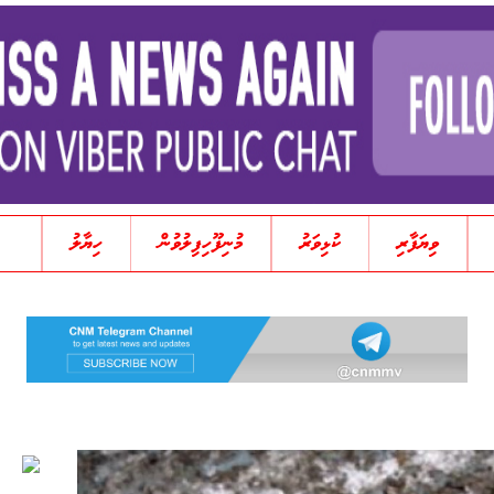
ވިޔަފާރި
ކުޅިވަރު
މުނިފޫހިފިލުވުން
ހިޔާލު