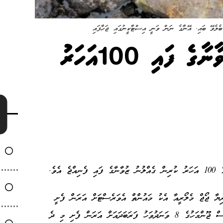
އެވަރެސްޓަސް ގެއްލުނު ޒުވާނާގެ ފައި 100އަހަރު
އެވެ.
ޖޯޖް
މެލޯރީއާ
އެކު މައުންތް އެވަރެސްޓަށް އަރަން ފެށީ
މަހުއެވެ. އެހެންނަމަވެސް ޖޫންމަހުގެ 8 ވަނަދުވަހު ފަރަބަދައަށް އަރަން ފެށި މި ދެ