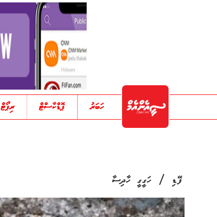
ހަބަރު
ޕޮޑްކާސްޓް
ރިޕޯޓް
/
ފޭޑި
ހަގީގީ ހާދިސާ