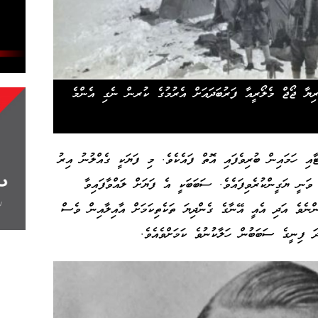
 ބައިވެރިޔާ ޖޯޖް މެލޯރީއާ ފަރުބަދައަށް އެރުމުގެ ކުރން ނެގި އެންމެ
ާއި ހަމައިން ބުރިވެފައި އޮތް ފައެކެވެ. މި ފަޔަކީ ގެއްލުނު އިރު
މިހާރު ވަނީ ޔަގީންކުރެވިފައެވެ. ސަބަބަކީ އެ ފަޔަށް ލައްވާފައިވާ
ނެވެ އަދި އެއީ އޭނާގެ ގެންދިޔަ ތަކެތިކަމަށް އާއިލާއިން ވެސް
ދަ ފިނީގެ ސަބަބުން ހަލާކުނުވެ ކަމަށްވެއެވެ.