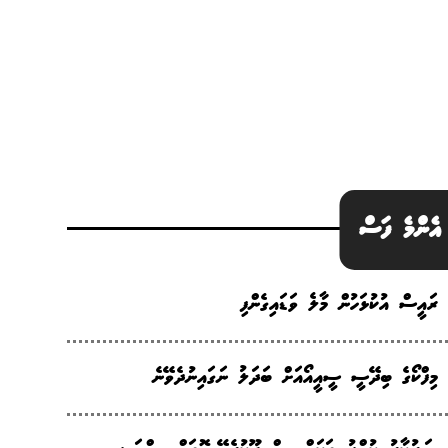
އެންމެ ފަސް
ރައީސް އުކުޅަހުން މާލެ ވަޑައިގެންފި
މިފްކޯގެ ބިދޭސީ ސީއީއޯއަށް ބަދަލު ނަގައިނުދެވޭނެ