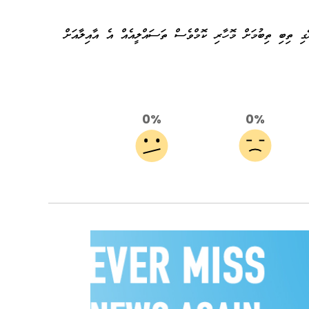
ގި ތިބި ތިބުމަށް މޮހާރި ކޮމްވެސް ތަސައްލީއެއް އެ އާއިލާއަށް
0%
0%