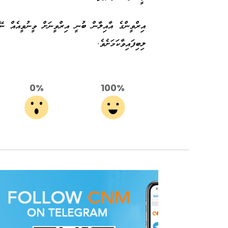
އިރްވީންގެ އާއިލާން ބުނީ އިރްވީނަށް ވީނުވީއެއް ނޭ
ލިބިފައިވާކަމަށެވެ.
0%
100%