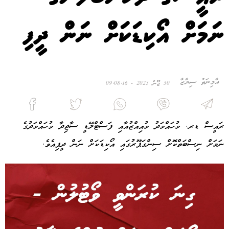
ނަމަށް އޯކިޑަކަށް ނަން ދީފި
އާމިނަތު ސިޔާޒާ
30 ޖޫން 2025 - 09:08:16
ރައީސް ޑރ. މުހައްމަދު މުއިއްޒުއާއި ފަސްޓްލޭޑީ ސާޖިދާ މުހައްމަދުގެ
ނަމަށް ނިސްބަތްކޮށް ސިންގަޕޫރުގައި އޯކިޑަކަށް ނަން ދީފިއެވެ.