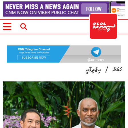
/
ހަބަރު
އިޖުތިމާއީ