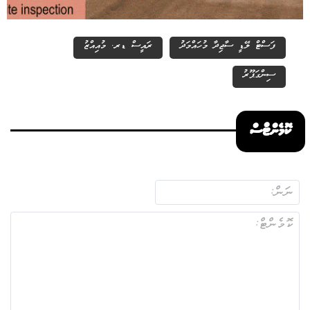
ފަސްޓް ލޭޑީ ސާޖިދާ މުހައްމަދު
ރައީސް ޑރ. މުއިއްޒު
ސިންގަޕޫރު
ކޮމެންޓްސް