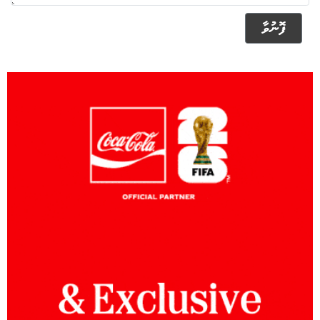
ފޮނުވާ