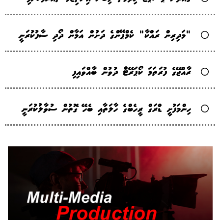
"މަދިރިން ރައްކާ" ކެމްޕޭންގެ ދަށުން އަމާން ދޯދި ސާފުކުރަނީ
ރާއްޖޭގެ ފުރަތަމަ ކޯޕަރޭޓް ދުވުން ބާއްވައިފި
ހިންމަފުށީ ޑްރަގް ރީހެބްގެ ހާލަތާއި ބެހޭ ގޮތުން ސުވާލުކުރަނީ