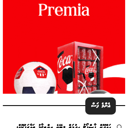
އެންމެ ފަސް
ގައްދޫން ޕާސްޕޯޓު ހިދުމަތް ލިބޭނެ އިންތިޒާމު ތައާރަފުކޮށްފި