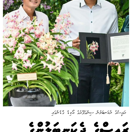
ރައީސްގެ ދެކަނބަލުން ސިންގަޕޫރުގެ އޯކިޑް ގާޑްންގައި
ރައީސްގެ ދެކަނބަލުންގެ