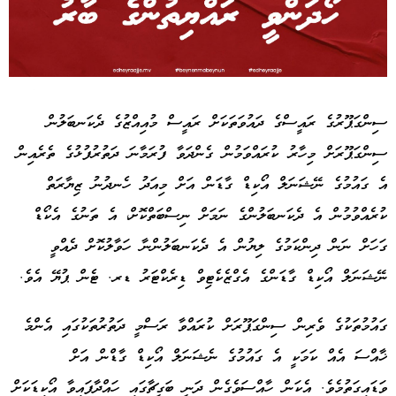
Advertisement
ސިންގަޕޫރުގެ ރައީސްގެ ދައުވަތަކަށް ރައީސް މުއިއްޒުގެ ދެކަނބަލުން
ސިންގަޕޫރަށް މިހާރު ކުރައްވަމުން ގެންދަވާ ފުރަމާނަ ދަތުރުފުޅުގެ ތެރެއިން
އެ ގައުމުގެ ނޭޝަނަލް އޯކިޑް ގާޑަން އަށް މިއަދު ހެނދުނު ޒިޔާރަތް
ކުރެއްވުމުން އެ ދެކަނބަލުންގެ ނަމަށް ނިސްބަތްކޮށް، އެ ތަނުގެ އެކޯޑް
ގަހަށް ނަން ދިންކަމުގެ ލިޔުން އެ ދެކަނބަލުންނާ ހަވާލުކޮށް ދެއްވީ
ނޭޝަނަލް އޯކިޑް ގާޑަންގެ އެގްޒެކެޓިވް ޑިރެކްޓަރު ޑރ. ޓެން ޕުޔޭ އެވެ.
ގައުމުތަކުގެ ވެރިން ސިންގަޕޫރަށް ކުރައްވާ ރަސްމީ ދަތުރުތަކުގައި އެންމެ
ޚާއްސަ އެއް ކަމަކީ އެ ގައުމުގެ ނެޝަނަލް އޯކިޑް ގާޑްން އަށް
ވަޑައިގަތުމެވެ. އެކަން ހާއްސަވެގެން ދަނީ ބަގީޗާގައި ހައްދާފައިވާ އޯކިޑަކަށް