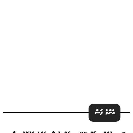
އެންމެ ފަސް