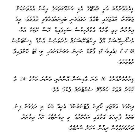
ޑީއެމްއާރްއާރް އަކީ ރާއްޖޭގެ އެކި ކަންކޮޅުތަކުގެ މީހުން އެއްތަނަކަށް
ޖަމާކޮށް، ރާއްޖޭގައި ބާއްވާ ހަމައެކަނި ބައިނަލްއަގްވާމީ ދުވުމެވެ. މީގެ
އިތުރުން މިއީ ވޯލްޑް އެތުލެޓިކްސް ސަޓިފައިޑް ރޭސް ރޫޓަކާ އެކު،
އެސޯސިއޭޝަން އޮފް އިންޓަނޭޝަނަލް މެރަތަންސް އެންޑް ޑިސްޓަންސް
ރޭސަސް (އެއިމްސް) ވޯލްޑް ރަނިން ކަލަންޑަރުގައި ލިސްޓު ކޮށްފައިވާ
ދުވުމެކެވެ.
ޑީއެމްއާރްއާރްގެ 16 ވަނަ އެޑިޝަން އޮންނާނީ އަންނަ މަހުގެ 24 ވާ
ހުކުރު ދުވަހު ހުޅުމާލޭ ސެންޓްރަލް ޕާކުގަ އެވެ.
ދިރާގުގެ އަމާޒަކީ ކޯޗިން ޕާޓްނަރުންގެ އެހީއާ އެކު، މި ދުވުމަށް ގިނަ
ބަޔަކު ފުރިހަމަ ގޮތުގައި ތައްޔާރުވެ، މި އިވެންޓްގެ ރޫހު އިތުރަށް
ވަރުގަދަވެގެން ދިއުން ކަމަށް ބުންޏެވެ.