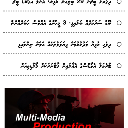
ދިގުރަށް ބީޗަށް 29 ބިލިއަން ރުފިޔާ، އެންމެ އަގުބޮޑު ބީޗް
ބޮޑު ސަރަހަދެއް ބަލައިފި، 3 މީހުންގެ އެެއްވެސް ހަބަރެއްނެތް
ދިވެހި ރުފިޔާ މަދުކުރުމަށް ފިޔަވަޅުތަކެއް އަޅަން ނިންމައިފި
ޓްރެވަލް އެވޯޑްސްގެ އެއާލައިން ޕާޓްނަރަކަށް މޯލްޑިވިއަން