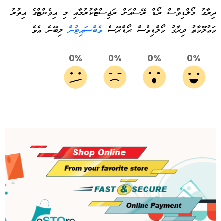
ދިރާގު މޯލްޑިވްސް ރޯޑް ރޭސްއަށް ރަޖިސްޓާކުރުމާއި މި އިވެންޓްގެ އިތުރު
މަޢުލޫމާތު ދިރާގު މޯލްޑިވްސް ރޯޑްރޭސް
ވެބްސައިޓުން
ލިބޭނެ އެވެ
0%
0%
0%
0%