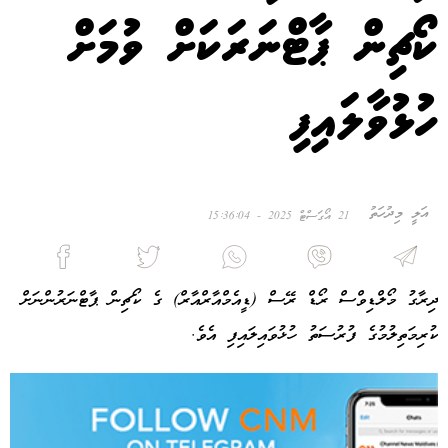
ކޯޗިން ޕާޓްނަރަކަށް ވުމަށް
ހުޅުވާލައިފި
އަލީ މިދުހަތު
21 އޯގަސްޓް 2025 - 15:36:04
ދިރާގު މޯލްޑިވްސް ރޯޑް ރޭސް (ޑީއެމްއާރްއާރް) ގެ ކޯޗިން ޕާޓްނަރުންނަށް
ކުރިމަތިލުމުގެ ފުރުސަތު ހުޅުވައިލައިފި އެވެ.