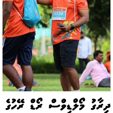
ދިރާގު މޯލްޑިވްސް ރޯޑް ރޭހުގެ