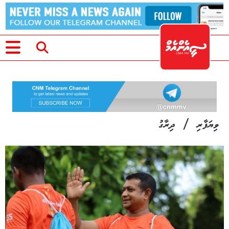
/
ވިޔަފާރި
ދިރާގު