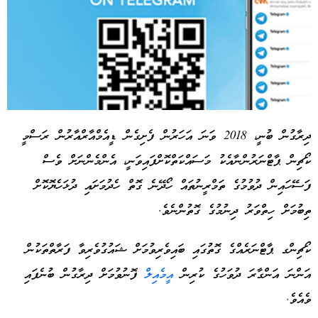
ދިރާގުން ބުނީ، 2018 ވަނަ އަހަރުން ފެށިގެން ޑީއެމްއާރްއާރުން ރަސްމީ
ކޯޗިން ޕާޓްނަރުންނާއެކު މަސައްކަތްކޮށްފައިވަނީ، އެންމެންނަށް ވެސް
Advertisement
ފަސޭހައިން ދުވުމުގެ ތަމްރީނުތައް ހޯދޭނެ ގޮތް ހެދުމަށައި ދުޅަހެޔޮކޮށް
ތިބުމަށް ހިތްވަރު ދިނުމުގެ ގޮތުންނެވެ.
ކޯޗިންގ ޕާޓްނަރެއްގެ ގޮތުގައި ބައިވެރިވުމަށް ޝައުގުވެރިވާ ފަރާތްތަކުން
އަންނަ އަންގާރަ ދުވަހުގެ ކުރިން
އީމެއިލް
ފޮނުވުމަށް ދިރާގުން ބުނެފައި
ވެއެވެ.