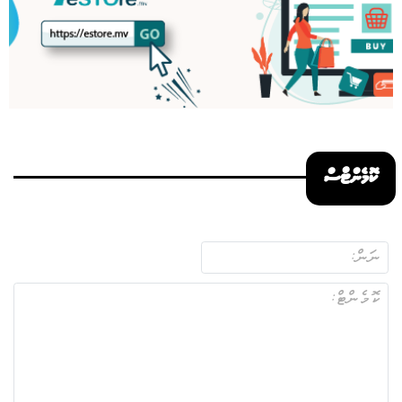
ކޮމެންޓްސް