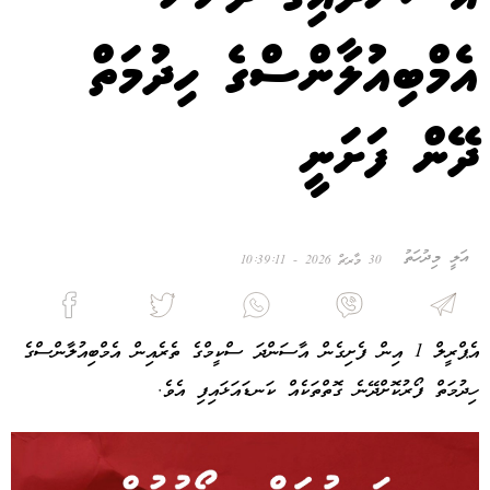
އެމްބިއުލާންސްގެ ހިދުމަތް
ދޭން ފަށަނީ
އަލީ މިދުހަތު
30 މާރޗް 2026 - 10:39:11
އެޕްރީލް 1 އިން ފެށިގެން އާސަންދަ ސްކީމްގެ ތެރެއިން އެމްބިއުލާންސްގެ
ހިދުމަތް ފޯރުކޮށްދޭނެ ގޮތްތަކެއް ކަނޑައަޅައިފި އެވެ.