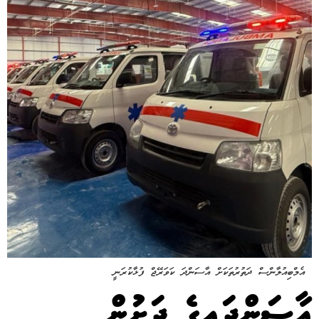
އެމްބިއުލާންސް ދަތުރުތަކަށް އާސަންދަ ކަވަރޭޖް ފުޅާކުރަނީ
އާސަންދައިގެ ދަށުން