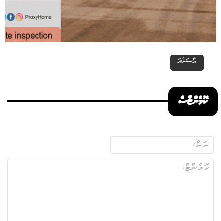
އާސަންދަ
ކޮމެންޓްސް