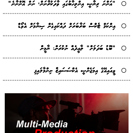
"އަންނަ ރިޔާސީ އިންތިހާބުގައި ވާދަކުރާނަން، ނަން އޮންނާނެ"
އިންކަމް ޓެކްސް ބަރާބަރަށް ދައްކައިގެން ސިޔާމަށް އެވޯޑް
"ބޮޑު ބަދަލަށް" ތާއީދެއް ނުކުރަން: ޔާމީން
ވީއައިއޭގެ އިމަޖެންސީ އެކްސަސައިޒް ނިންމާލައިފި