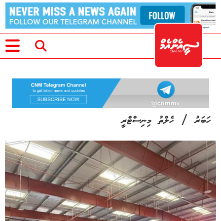
/
ހަބަރު
ހެލްތު މިނިސްޓްރީ