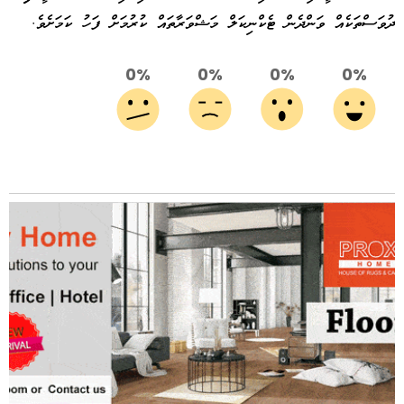
ދުވަސްތަކެއް ވަންދެން ޓެކްނިކަލް މަޝްވަރާތައް ކުރުމަށް ފަހު ކަމަށެވެ.
0%
0%
0%
0%