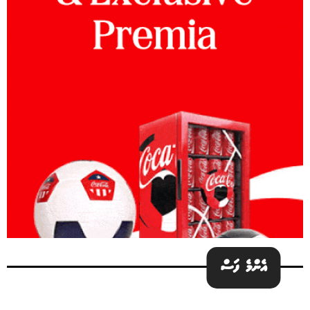
އެންމެ ފަސް