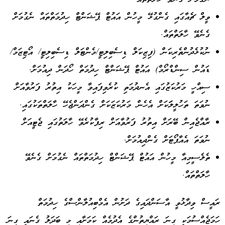
ވީލް ޗެއާގައި ގެންގުޅޭ މީހުން އައުޓް ޕޭޝަންޓް ހިދުމަތްތައް ނެގުމަށް
ގެނެވޭ ހާލަތްތައް.
ނުކުޅެދުންތެރިކަން (ފިޒިކަލް ޑިސެބިލިޓީ/މެންޓަލް ޑިސެބިލިޓީ/ އޯޓިޒަމް/
ޑައުން ސިންޑްރޯމް) އައުޓް ޕޭޝަންޓް ހިދުމަތް ހޯދަން ދިއުމަށް.
ސިއްހީ މަރުކަޒުގައި އެނދުމަތި ކުރެވިފައިވާ މީހަކު އިތުރު ފަރުވާއަށް
ނުވަތަ ތަހުލީލަަކަށް އެހެން މަރުކަޒަކަށް ގެންދަންޖެހޭ ހާލަތްތަކުގައި.
ރާއްޖެއިން ބޭރަށް އިތުރު ފަރުވާއަށް ރިފާކުރެވޭ ހާލަތުގައި ޖެޓީއަށް
ނުވަތަ އެއާޕޯޓަށް ގެންދިއުމަށް.
ތެލެސީމިއާ މީހުން އައުޓް ޕޭޝަންޓް ހިދުމަތްތައް ނެގުމަށް ގެނެވޭ
ހާލަތްތައް.
ރައީސް ވިދާޅުވީ އާސަންދައިގެ ދަށުން އެމްބިއުލާންސްގެ ހިދުމަތް
ހަމަޖެއްސުމަކީ ގިނަ ރައްޔިތުންގެ އެދުމެއް ކަމަށާއި މި ބަދަލު ގެނައީ ގިިނަ