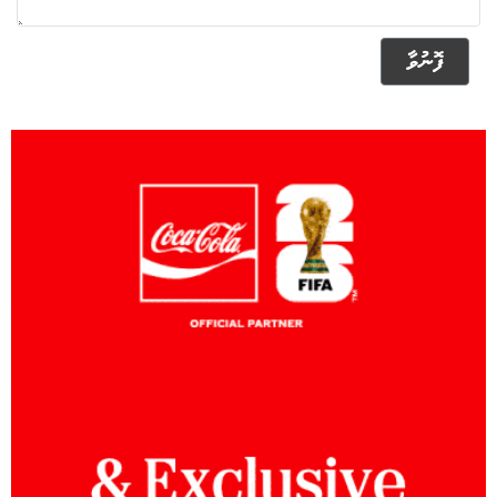
ފޮނުވާ