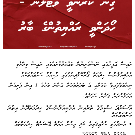
Advertisement
ރައީސް އޮފީހުގައި ނޫސްވެރިންނާ ބައްދަލުކުރައްވައި ރައީސް ވިދާޅުވީ
އެމްބިއުލާންސް ހިދުމަތް ފޯރުކޮށްދިނުމުގައި މުހިއްމު ކަންތައްތަކެއް
ނިންމަވާފައިވާ ކަމަށާއި އެ ބަދަލުތަކަށް އަންނަ މަހުގެ 1 އިން ފެށިގެން
އަމަލުކުރަން ފަށާނެ ކަމަށެވެ.
އާސަންދަ ސްކީމްގެ ތެރެއިން އެމްބިއުލާންސްގެ ހިދުމަތްދޭނެ އިތުރު
ކަންތައްތައް
އެނދުމަތި ކުރެވިފައިވާ ބަލި މީހުން އައުޓް ޕޭޝަންޓް ހިދުމަތްތައް
ނެގުމަށް ގެނެވޭ ހާލަތްތައް