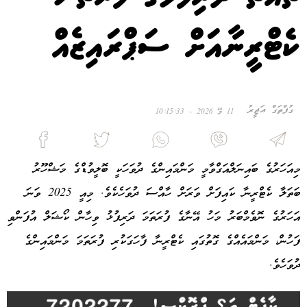
ކެޓްރީނާއަށް ސަޕްރައިޒެއް
ގުފްތަގް އަޖީރު
11 މޭ 2026 - 10:15:33
މިއަހަރުގެ ބައިނަލްއަގްވާމީ މަންމައިންގެ ދުވަހަކީ ބޮލީވުޑްގެ މަޝްހޫރު
ބަތަލާ ކެޓްރީނާ ކައިފަށް ވަރަށް ހާއްސަ ދުވަހެކެވެ. މިއީ 2025 ވަނަ
އަހަރުގެ ނޮވެމްބަރު މަހު އޭނާގެ ފުރަތަމަ ދަރިފުޅު ވިހާން ކޯޝަލް އުފަންވި
ފަހުން، މަންމައެއްގެ ގޮތުގައި ކެޓްރީނާ ފާހަގަކުރި ފުރަތަމަ މަންމައިންގެ
ދުވަހެވެ.