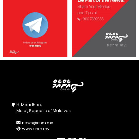
H. Maadhoo,
Male', Republic of Maldives
news@cnm.mv
www.cnm.mv