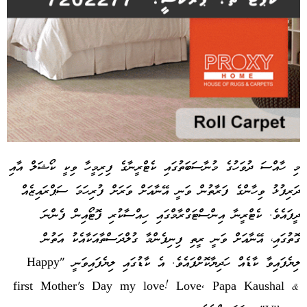
މި ހާއްސަ ދުވަހުގެ މުނާސަބަތުގައި ކެޓްރީނާގެ ފިރިމީހާ ވިކީ ކޯޝަލް އާއި
ދަރިފުޅު ވިހާންގެ ފަރާތުން ވަނީ އޭނާއަށް ވަރަށް ފުރިހަމަ ސަޕްރައިޒެއް
Advertisement
ދީފައެވެ. ކެޓްރީނާ އިންސްޓަގްރާމްގައި ހިއްސާކުރި ފޮޓޯއިން ފެންނަ
ގޮތުގައި، އޭނާއަށް ވަނީ ރީތި ފިނިފެންމާ ގުލްދަސްތާއަކާއެކު އަތުން
ލިޔެފައިވާ ކާޑެއް ހަދިޔާކޮށްފައެވެ. އެ ކާޑުގައި ލިޔެފައިވަނީ "Happy
first Mother's Day my love! Love, Papa Kaushal &