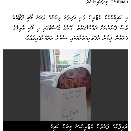
Vihaan" މިފަދައިންނެވެ.
މި ހަދިޔާއާއެކު ކެޓްރީނާ ވަނީ ދަރިފުޅު ވިހާންގެ ވަރަށް ލޯބި ފޮޓޯއެއް
ވެސް ފޭނުންނަށް ދައްކާލާފައެވެ. އޭނާގެ ޕޯސްޓުގައި މި ލޯބި އާއިލާގެ
ފަރާތުން ލިބުނު އުފާވެރިކަމަށްޓަކައި ޝުކުރު އަދާކޮށްފައިވެއެވެ.
ދަރިފުޅުގެ ފަރާތުން ކެޓްރީނާއަށް ލިބުނު ހަދިޔާ