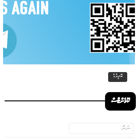
ބޮލީވުޑް
ކޮމެންޓްސް