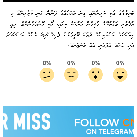
ބޮލީވުޑްގެ އެކި ތަރިންނާއި ގިނަ އަދަދެއްގެ ފޭނުން ދަނީ ކެޓްރީނާގެ މި
އުފާވެރި ވަގުތުކޮޅާ ގުޅިގެން މަރުހަބާ ކިޔައި، ލޯބި ފޮނުވަމުންނެވެ. މިއީ
މިއަހަރުގެ މަންމައިންގެ ދުވަހު ބޮލީވުޑުން ފެނިގެންދިޔަ އެންމެ އަސަރުގަދަ
އަދި އެންމެ އުފާވެރި އެއް މަންޒަރެވެ.
0%
0%
0%
0%