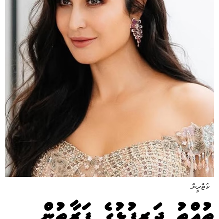
ކެޓްރީނާ
ތުއްތު ދަރިފުޅުގެ ފަރާތުން