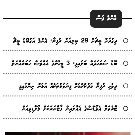
އެންމެ ފަސް
ދިގުރަށް ބީޗަށް 29 ބިލިއަން ރުފިޔާ، އެންމެ އަގުބޮޑު ބީޗް
ބޮޑު ސަރަހަދެއް ބަލައިފި، 3 މީހުންގެ އެެއްވެސް ހަބަރެއްނެތް
ދިވެހި ރުފިޔާ މަދުކުރުމަށް ފިޔަވަޅުތަކެއް އަޅަން ނިންމައިފި
ޓްރެވަލް އެވޯޑްސްގެ އެއާލައިން ޕާޓްނަރަކަށް މޯލްޑިވިއަން