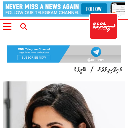
/
މުނިފޫހިފިލުވުން
ބޮލީވުޑް