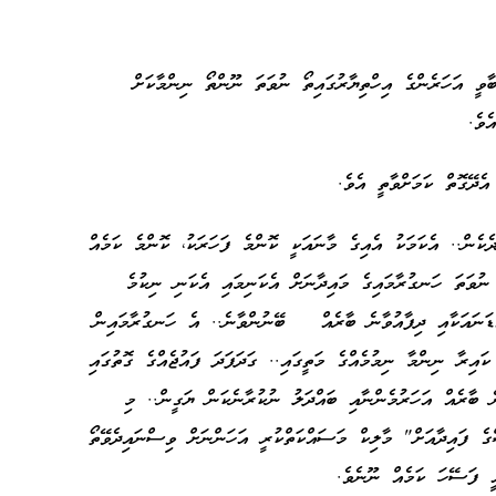
ާވީ އަހަރެންގެ އިހްތިޔާރުގައިތޯ ނުވަތަ ނޫންތޯ ނިންމާކަށް
އެވެ.
އެދޭގޮތް ކަމަށްވާތީ އެވެ.
ެކެން.. އެކަމަކު އެއިގެ މާނައަކީ ކޮންމެ ފަހަރަކު، ކޮންމެ ކަމެއް
. ނުވަތަ ހަނގުރާމައިގެ މައިދާނަށް އެކަނިމައި އެކަނި ނިކުމެ
އްޑަނައަކާއި ދިފާއުވާނެ ބާރެއް ބޭނުންވާނެ.. އެ ހަނގުރާމައިން
ައިރާ ނިންމާ ނިމުމެއްގެ މަތީގައި.. ގަދަފަދަ ފައުޖެއްގެ ގޮތުގައި
ނެ ބާރެއް އަހަރުމެންނާއި ބައްދަލު ނުކުރާނެކަން ޔަގީން.. މި
ެ ފައިދާއަށް" މާލިކް މަސައްކަތްކުރީ އަހަންނަށް ވިސްނައިދެވޭތޯ
އީ ފަސޭހަ ކަމެއް ނޫނެވެ.