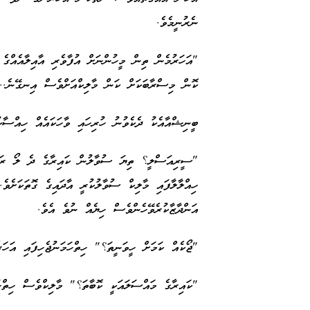
ނެރުނީމެވެ.
"އަހަރުމެން ތިން މީހުންނަށް އުފާވެރި އާއިލާއެއްގެ
ކޮން މިސްރާބަކަށް ކަން މާލިކްއަށްވެސް އިނގޭނެ..
ބީނިޝްއާއެކު ދެކެވުނު ހުރިހައި ވާހަކައެއް ހިއްސާކު
"ސީރިއަސްލީ؟ ތިޔަ ސުވާލުން ކައިރާގެ ދެ ލޯ ރަތ
ހިއްލާލާފައި މާލިކް ސުވާލުކުރީ އާދައިގެ ގޮތަކަށެވެ
އަންދާޒާކުރެވޭހެންވެސް ހިޔެއް ނުވެ އެވެ.
"ޖޯކެއް ކަމަށް ހީވަނީތަ؟" ހިތްހަމަނުޖެހިފައި އަހަ
"ކައިރާގެ މައްސަލައަކީ ކޮބާތަ؟" މާލިކްވެސް ހިތްހަ