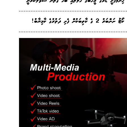
ހިންމަފުށީ ޑްރަގް ރީހެބްގެ ހާލަތާއި ބެހޭ ގޮތުން ސުވާލުކުރަނީ
ކޯޓު ނަންބަރު 2 ގެ ކާތިބަކުން ފެށި ދަތުރުގެ ކާމިޔާބު!