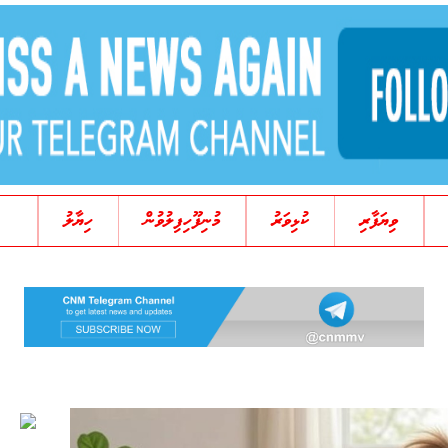
ވިޔަފާރި
ކުޅިވަރު
މުނިފޫހިފިލުވުން
ހިޔާލު