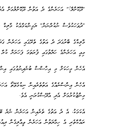
"ދޫކޮށްލާ!" އަހަރެންގެ ދެ އަތުން ދޫކޮށްލުމަށް އެދު
"ދުވަހަކުވެސް ނުކުރާނަން" ޔަގީންކަމާއެކު މާލިކް ބ
މާލިކްގެ ބާރުގަދަ ދެ އަތުގެ ތެރޭގައި އަހަރެން ގަދ
މިއީ އަހަރެންގެ ހަޔާތުގައި ފުރަތަމަ ފަހަރަށް ކުރާ 
އެހެން މީހަކަށް މި އިހްސާސް ބުނެދިނުމުގައި އިނ
އެހެން އިންސާނެއްގެ އަތުތެރެއިން ނިކުމެވޭތޯ އަހަ
މިންޖުކުރުމަށް އެދި އާދޭސްކުރަނީ އެވެ.
އެކަމަކު، އެ ދެ އަތުގެ ތެރެއިން އަހަރެން ނެރެ ބ
ރައްކާތެރި އެ ހިމާޔަތުން އަހަރެން ވީއްލިގެން ދިއު