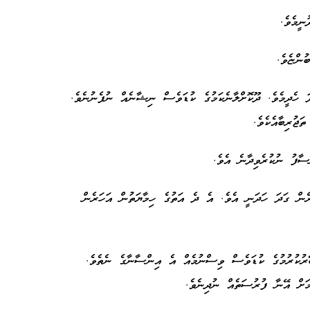
ނީމެވެ.
ުންޏެވެ.
ަ ހެދީމެވެ. ދޫކޮށްލާނެކަމުގެ ކުޑަވެސް ނިޝާނެއް ނުފެނުނެވެ.
ތަޖުރިބާއެކެވެ.
ްސާފު ނުކުރެވިދާނެ އެވެ.
ރެން ގަދަ ހަދަނީ އެވެ. އެ ދެ އަތުގެ ހިމާޔަތުން އަހަރެން
ޭރުކުރުމުގެ ކުޑަވެސް ވިސްނުމެއް އެ އިންސާނާގެ ނެތެވެ.
މަށް އޭނާ ފުރުސަތެއް ނުދިނެވެ.