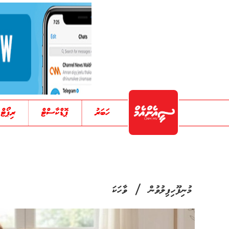
ހަބަރު
ޕޮޑްކާސްޓް
ރިޕޯޓް
/
މުނިފޫހިފިލުވުން
ވާހަކަ