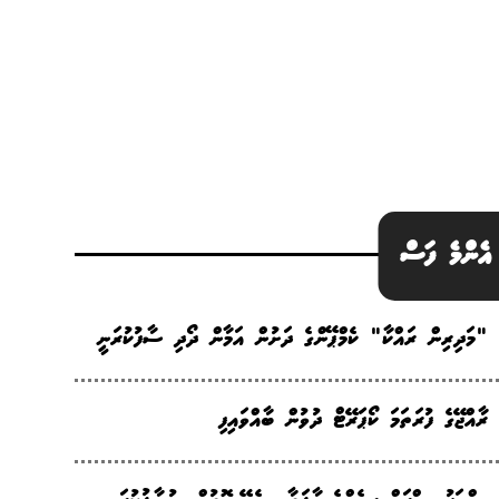
އެންމެ ފަސް
"މަދިރިން ރައްކާ" ކެމްޕޭންގެ ދަށުން އަމާން ދޯދި ސާފުކުރަނީ
ރާއްޖޭގެ ފުރަތަމަ ކޯޕަރޭޓް ދުވުން ބާއްވައިފި