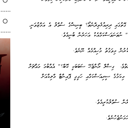
 ގޮތުގައި ދިރިއުޅެވިދާނެތޯ؟ ބީނިޝްގެ ސުވާލު އެ އަމާޒުވަނީ
" ނުތަނަވަސްކަމާއެކު އަހަރެން ބުނީމެވެ.
ރުން މިވަގުތު މުހިއްމެއް ނޫނެވެ.
ްވެ، ގިސްލާ ރޯންޖެހޭ ސަބަބަކީ ކޮބާ؟" އެއްބުމަ މައްޗަށް
. މިކަމުގެ ސީރިއަސްކަމާއި ހަގީގީ ޕޮއިންޓް މާލިކްއަށް
ރެން ސުވާލުކުރީމެވެ.
މަނުޖެހުނެވެ.