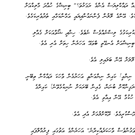
އް ދައްކާލިޔަސް އެންމެ ރަގަޅުތަ؟" ބީނިޝްގެ ހުއްދަ މާލިކްއަށް
ެވެ. އޭނާގެ ލޮލުން ފެންނަމުންދިޔައީ އަމާންކަމާއި ތެދުވެރިކަމެވެ.
ކުރިކަމުގެ ލިސާނެއްވެސް ނެތެވެ. ހިންދީ ޝޯވްއަކަށް ގެއްލި
ް ބީނިޝްއަށް އެނގޭތީ ބާވައޭ އަހަރެން ހިތަށް އެރި އެވެ.
ލޮލަށް އޭނާ ބަލައިލި އެވެ.
 ނިންމީ! ކައިރާ ނިންމަންވީ އަހަރުމެން ވާހަކަ ދައްކާން ތިބޭނީ
ަގީންކޮށް ބުނަން، ގެއިން ބޭރަކަށް ނުނިކުމެވޭނެ! ކައިރާގެ
ހުކުމް އޭނާ އިއްވި އެވެ.
ޭސްކުރީމެވެ. ދޫކޮށްލުމަށް އެދި އެވެ.
ުންވެސް ވާހަކަދެއްކިދާނެ" އަހަރެންގެ އަތުގައި ފިރުމާލާފައި