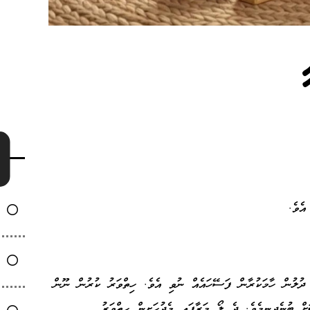
ެވެ.
ދުލުން ހާމަކުރާން ފަސޭހައެއް ނުވި އެވެ. ހިތްވަރު ކުރުން ނޫން
ް ބުނެދިނީމެވެ. ދެ ލޯ މަރާފައި މެދުހަށިން ހިތްވަރު