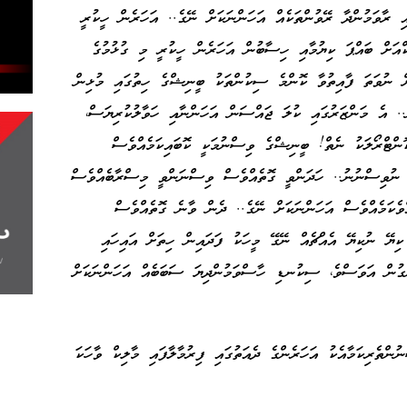
 ރާވަމުންދާ ރޭވުންތަކެއް އަހަންނަކަށް ނޭގެ.. އަހަރެން ހީކުރީ
ްއަށް ބައްޕަ ކިޔުމާއި ހިސާބުން އަހަރެން ހީކުރީ މި ގުޅުމުގެ
ށް ނުވަތަ ފާއިތުވާ ކޮންމެ ސިކުންތަކު ބީނިޝްގެ ހިތުގައި މުޅިން
ް.. އެ މަންޒަރުގައި ކުލަ ޖައްސަން އަހަންނާއި ހަވާލުކުރިޔަސް،
ކޮންޓްރޯލަކު ނެތް! ބީނިޝްގެ ވިސްނުމަކީ ކޮބައިކަމެއްވެސް
ް ނުވިސްނުނު.. ހަދަންވީ ގޮތެއްވެސް ވިސްނަންވީ މިސްރާބެއްވެސް
ެކަމެއްވެސް އަހަންނަކަށް ނޭގެ.. ދެން ވާނެ ގޮތެއްވެސް
ކިޔޭ ނުކިޔޭ އެއްޗެއް ނޭގޭ މީހަކު ފަދައިން ހިތަށް އައިހައި
ނގުން އަވަސްވެ، ސިކުނޑި ހާސްވަމުންދިޔަ ސަބަބެއް އަހަންނަކަށް
ްތެރިކަމާއެކު އަހަރެންގެ ދެއަތުގައި ފިރުމާލާފައި މާލިކް ވާހަކަ