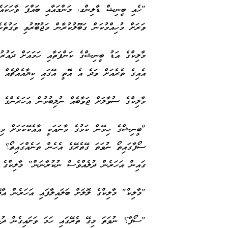
"ހެއި ބީނިޝް ޑާލިންގ، މަންމައާއި ބައްޕަ ވާހަކައެ
ވަރަށް މުހިއްމުކަން ގަބޫލުކުރާން މަޖުބޫރުވި ވަގުތެކ
މާލިކްގެ އަޑު ބީނިޝްގެ ކަންފަތާއި ހަމައަށް ދައުރު
އެއިގެ ތެރެއަށް ވަދެ އެ އޮތީ އޭގައި ކިޔާއެއްޗެއ
މާލިކްގެ ސުވާލަށް ޖަވާބެއް ނުލިބުމުން އަހަރެންގެ 
"ބީނިޝްގެ ހިމޭން ކަމުގެ މާނައަކީ އާއެކޭކަމަށް މި
ސޯފާގައިތޯ ނުވަތަ ގޭތެރޭގެ އެހެން ތަނެއްގައިތޯ؟ ޔ
ގައިން އަހަރެން ދުލެއްވެސް ނުކުރާނަން" މާލިކްގެ 
"މާލިކް" މާލިކްގެ ލޮލަށް ބަލައިލާފައި އަހަރެން އާދ
"ސޯފާ؟ ނުވަތަ މިގޭ ތެރޭގައި ހަމަ ވަށައިގެން ދުވަމ