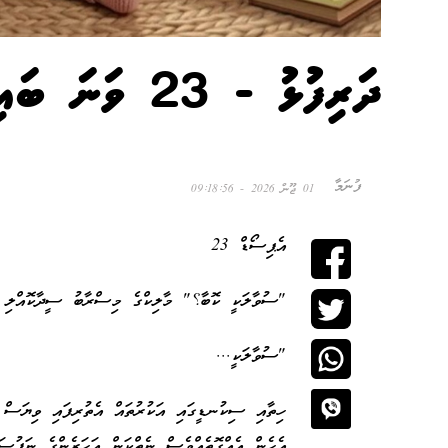
ދަރިފުޅު - 23 ވަނަ ބައި
ފުނަމާ
01 ޖޫން 2026 - 09:18:56
އެޕިސޯޑް 23
"ސުވާލަކީ ކޮބާ؟" މާލިކްގެ މިސްރާބު ސީދާކޮއްލި އ
"ސުވާލަކީ...
ހިތާއި ސިކުނޑީގައި އަކުރުތައް އެތުރިފައި ވިޔަސް 
އެހެން އެއްގޮތެއްވެސް ނެތްކަން އަހަރެންގެ ނަފުސަށ