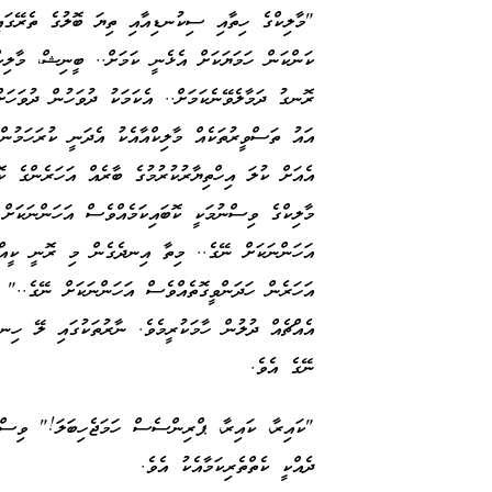
"މާލިކްގެ ހިތާއި ސިކުނޑިއާއި ތިޔަ ބޮލުގެ ތެރޭގައި
ކަންކަން ހަމަޔަކަށް އެޅެނީ ކަމަށް.. ބީނިޝް، މާލިކ
ރޮނގު ދަމާލެވޭނެކަމަށް.. އެކަމަކު ދުވަހުން ދުވަހަ
އައު ތަސްވީރުތަކެއް މާލިކްއާއެކު އެދަނީ ކުރަހަމުނ
އެއަށް ކުލަ އިހްތިޔާރުކުރުމުގެ ބާރެއް އަހަރެންގެ 
މާލިކްގެ ވިސްނުމަކީ ކޮބައިކަމެއްވެސް އަހަންނަކަށ
އަހަންނަކަށް ނޭގެ.. މިތާ އިނދެގެން މި ރޮނީ ކީއްވ
އަހަރެން ހަދަންވީގޮތެއްވެސް އަހަންނަކަށް ނޭގެ.." 
އެއްޗެއް ދުލުން ހާމަކުރީމެވެ. ނާރުތަކުގައި ލޭ ހި
ނޭގެ އެވެ.
"ކައިރާ، ކައިރާ، ޕްރިންސެސް ހަމަޖެހިބަލަ!" ވިސްނުނ
ދެއްކީ ކެތްތެރިކަމާއެކު އެވެ.