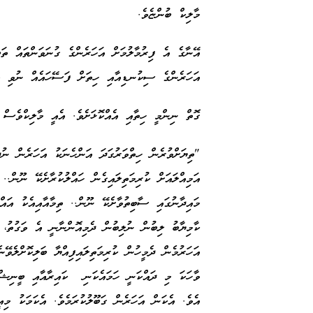
މާލިކް ބުންޏެވެ.
އޭނާގެ އެ ފިރުމާލުމަށް އަހަރެންގެ ގުނަވަންތައް ތަބ
އަހަރެންގެ ސިކުނޑިއާއި ހިތަށް ފަސޭހައެއް ނުވި 
ގޮތް ނިންމީ ހިތާއި އެއްކޮޅަށެވެ. އެއީ މާލިކްވެސް 
"ތިޔަށްވުރެން ހިތްވަރުގަދަ އަންހެނަކު އަހަރެން ނުދ
އަމިއްލައަށް ކުރިމަތިލައިގެން ހައްލުކުރާށެކޭ ނޫން.
މައިދާނުގައި ސާބިތުވާށެކޭ ނޫން.. ތިމާއާއިއެކު އަ
ކާމިޔާބު ލިބުން ނުލިބުން ދެމިއޮންނާނީ އެ ވަގުތު، ކ
އަހަރުމެން ދެމީހުން ކުރިމަތިލައިފިއްޔާ ބަލިކޮށްލެވޭ
ވާހަކަ މި ދައްކަނީ ހަމައެކަނި ކައިރާއާއި ބީނިޝްގ
އެވެ. އެކަން އަހަރެން ގަބޫލުކުރަމެވެ. އެކަމަކު މި