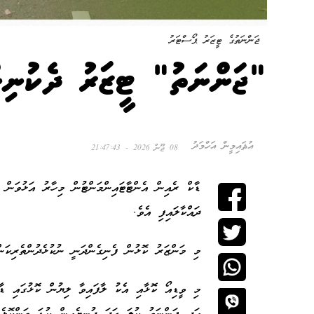
ޖަންނަތުގެ ޓީޒަރު ޕޯސްޓަރު
"ޖަންނަތު" ޓީޒަރު ދެކުނި
އުޘައިމީން އަހްމަދު
08 ޖޫން 2026 - 21:47:43
ޑާކް ރެއިން އެންޓާޓައިންމަންޓުން މިހާރު އަޅުވަން 
ދައްކާލައިފި އެވެ.
މި މަންޒަރު ކޮޅުން ފެނިގެންދަނީ ނުކުޅެދުންތެރިކަ
މި ވީޑިއޯ ކޮޅާއި އެކު ލާފައިވާ ލިޔުން ކޮޅުގައި ޑ