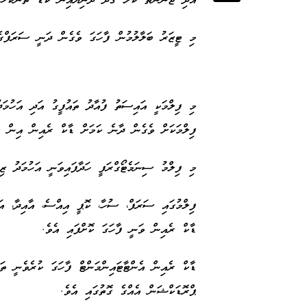
އަދި ޖަންނަތު ކުލަ ގަދަ ދުނިޔެއިން ކުޑަ ތަންކޮޅެ
މި ޓީޒަރު ބަލާލުމުން ފާހަގަ ވެގެން ދަނީ ސަރަފްގ
މި ފިލްމަކީ އައިސަތު ފުއާދު ތައުފީގު އަދި އަހުމަދ
ފިލްމަކަށް ވެގެން ދާނެ ކަމަށް ޑާކް ރެއިން އިން
މި ފިލްމު ސިނަމެޓޯގްރަފީ ހަދާފައިވަނީ އަހުމަދު ޒިފ
ފިލްމުގައި ސަރަފް، ސުހާ، ކޮޕީ އިއްސެ، އާއިދާ، އަ
ޑާކް ރެއިން ވަނީ ފާހަގަ ކޮށްފައި އެވެ.
ޑާކް ރެއިން އެންޓާޓައިންމަންޓް ފާހަގަ ކުރެވެނީ ތަ
ޕްރޮޑަކްޝަން އެއްގެ ގޮތުގައި އެވެ.