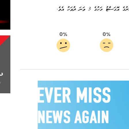
 މަހުގެ 3 ވަނަ ދުވަހު އެވެ.
0%
0%