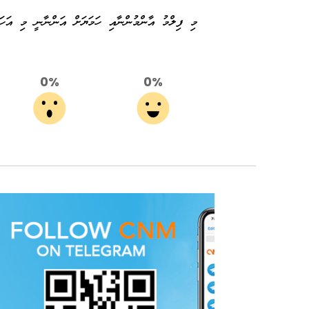
މި ފިލްމު އާންމުންނާއި ހަމަޔަށް އަންނާނީ މި އަހަރުގެ އޮގަސްޓު
0%
0%