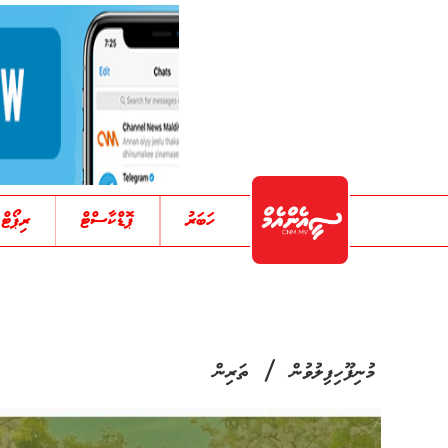
ހަބަރު
ޕޮޑްކާސްޓް
ރިޕޯޓް
/
މުނިފޫހިފިލުވުން
ތަރިން