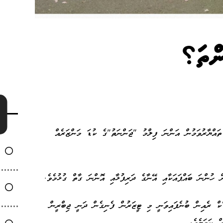
ންތަ؟
ތައްޔާރުވަމުން އަންނަ ފިލްމު "ޖަންނަތު"ގެ ކުޑަ މަންޒަރެއް
ން ހުންނަ ބައްޕައަކާއި އޭނާގެ ދަރިފުޅާއި އޮންނަ ގާތް ގުޅުމެވެ.
ާކް ރެއިން ބުނެފައިވަނީ މި ޓީޒަރުން ފެނިގެން ދަނީ ޖިބްރީން