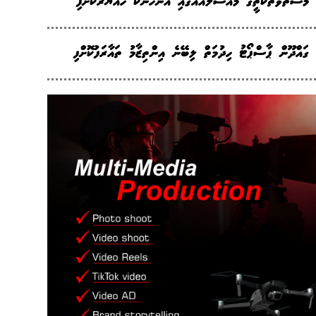
މަސްތުވާތަކެތީގެ މައްސަލައެއްގައި އަންހެނަކު ހައްޔަރުކޮށްފި
ގައްދޫން ޕާސްޕޯޓު ހިދުމަތް ލިބޭނެ އިންތިޒާމު ތައާރަފުކޮށްފި