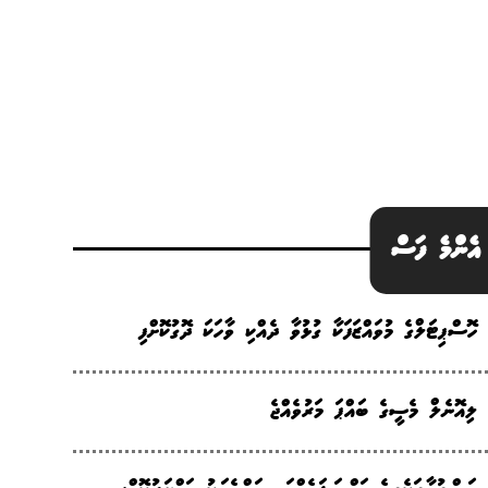
އެންމެ ފަސް
ހޮސްޕިޓަލްގެ މުވައްޒަފަކާ ގުޅުވާ ދެއްކި ވާހަކަ ދޮގުކޮށްފި
ލިއޮނެލް މެސީގެ ބައްޕަ މަރުވެއްޖެ