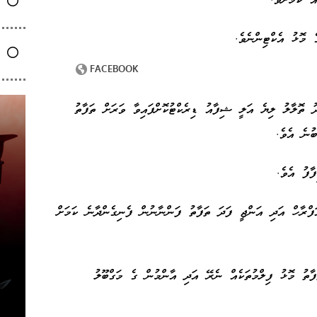
އް ކަމަށެވެ.
ެ މޮޅު އެކްޓިންނެވެ.
ު ތޮލާލު ލިޔެ އަލީ ޝިފާއު ޑިރެކްޓުކޮށްފައިވާ ވަރަށް ތަފާތު
 ބުނެ އެވެ.
ާފު އެވެ.
ފްރާހް އަދި އަންޖީ ފަދަ ތަފާތު ފަންނާނުން ފެނިގެންދާނެ ކަމަށް
ފާތު މޮޅު ފިލްމުތަކެއް ނެރޭ އަދި އާންމުން ގެ މަގްބޫލު