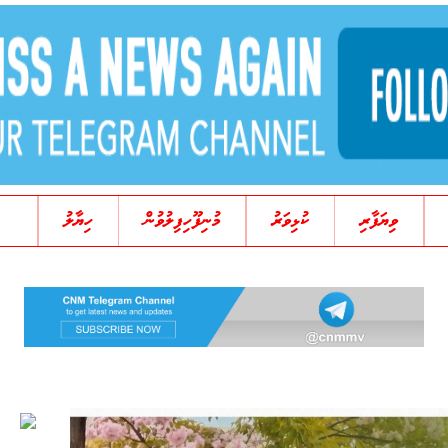
ވިޔަފާރި
ކުޅިވަރު
މުނިފޫހިފިލުވުން
ހިޔާލު