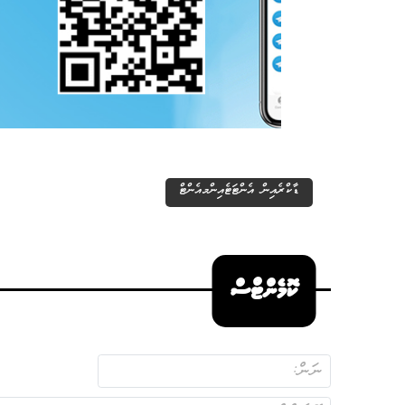
ޑާކްރެއިން އެންޓަޓެއިންމއެންޓް
ކޮމެންޓްސް