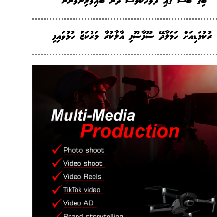
"ބިގް ބޮސް ގައި ދުވަހަކުވެސް ދެން ބައިވެރިނުވާނަން"
ރުކުމަޑިއަށް ހަމަލާދޭ ސޫފާސޫފި އާލާކުރާ މަރުކަޒު ހުޅުވައިފި