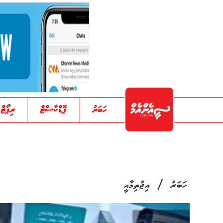
ހަބަރު
ޕޮޑްކާސްޓް
ރިޕޯޓް
/
ހަބަރު
އިޖުތިމާއީ