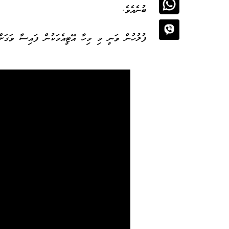
ބުނެއެވެ.
ފުލުހުން ވަނީ މި މިހާ އޭޓީއެމަކުން ފައިސާ ވަގަށް