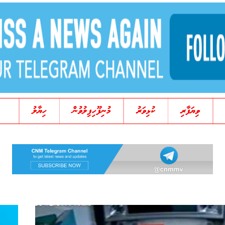
ވިޔަފާރި
ކުޅިވަރު
މުނިފޫހިފިލުވުން
ހިޔާލު