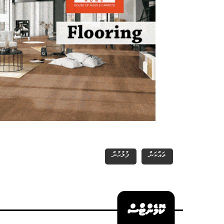
ވައްކަން
ފުލުހުން
ކޮމެންޓްސް