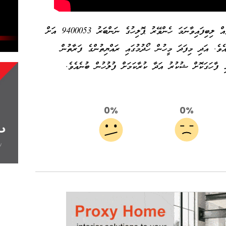
ވީޑިއޯއިން ފެންނަ މީހާއާ ބެހޭ އެއްވެސް މަޢުލޫމާތެއް ލިބިފައިވާނަމަ ހެންވޭރު ޕޮލިހުގެ ނަންބަރު 9400053 އަށް
ެވެ. އަދި މިފަދަ މީހުން ހޯދުމުގައި ރައްޔިތުންގެ ފަރާތުން
ގައި ފާހަގަކޮށް ޝުކުރު އަދާ ކުރާކަމަށް ފުލުހުން ބުނެއެވެ.
0%
0%