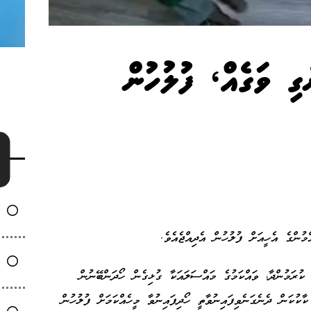
ގި ވަގެއް، ފުލުހުން
ުންގެ އެހީއަށް ފުލުހުން އެދިއްޖެއެވެ.
ކުރަމުންދާ، ވައްކަމުގެ މައްސަލައަކާ ގުޅިގެން ހޯދަންބޭނުން
ކާކުކަން ދެނެގަނެވިފައިނުވާތީ ހޯދިފައިނުވާ މީހެއްކަމަށް ފުލުހުން