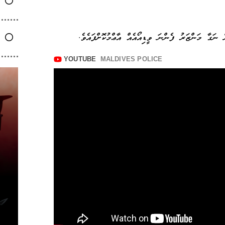
 ނަގާ މަންޒަރު ފެންނަ ވީޑިއޯއެއް އާޢްމުކޮށްފައެވެ.