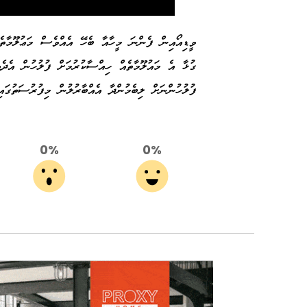
ގުޅާ އެ މައުލޫމާތެއް ހިއްސާކުރުމަށް ފުލުހުން އެދެއ
ފުލުހުންނަށް ލިބެމުންދާ އެއްބާރުލުން މިފުރުސަތު
0%
0%