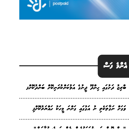
އެންމެ ފަސް
ބްރިޖު ދަށުގައި ހިންދޫ ދީނުގެ އަޅުކަންކުރަނިކޮށް ބަންދުކޮށްފ
ވަގަށް ނަގާތަކެތި ނު އަގުގައި ގަންނަ މީހަކު ހައްޔަރުކޮށްފި