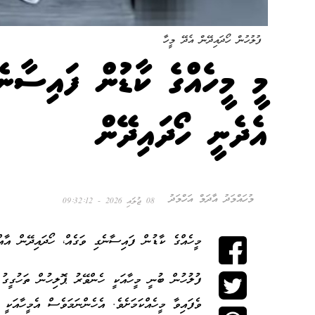
ފުލުހުން ހޯދައިދޭން އެދޭ މީހާ
މީ މީހެއްގެ ކާޑުން ފައިސާނެ
އެދެނީ ހޯދައިދޭން
މުހައްމަދު އާދަމް އަހްމަދު
08 ޖުލައި 2026 - 09:32:12
މީހެއްގެ ކާޑުން ފައިސާނެގި ވަގެއް، ހޯދައިދޭން އާއްމ
ފުލުހުން ބުނީ މީހާއަކީ ހެންވޭރު ޕޮލިހުން ތަހުގީގު 
ވެފައިވާ މީހެއްކަމަށެވެ. އެހެންނަމަވެސް އެމީހާއަކީ 