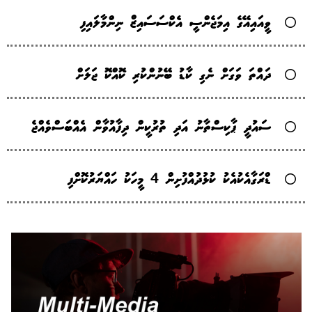
ވީއައިއޭގެ އިމަޖެންސީ އެކްސަސައިޒް ނިންމާލައިފި
ދައްތަ ވަގަށް ނެގި ކާޑު ބޭނުންކުރި ކޮއްކޮ ޖަލަށް
ސައުދީ ޕާކިސްތާނު އަދި ތުރުކީން ދިފާއުވާން އެއްބަސްވެއްޖެ
ޑްރަގާއެކުއެކު ކުޅުދުއްފުށިން 4 މީހަކު ހައްޔަރުކޮށްފި