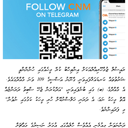
ރައީސުލް ޖުމްހޫރިއްޔާއަކަށް އިންތިހާބު ކުރާ މީހެއްގައި ހުންނާންވީ
ޝަރުތުތައް ކަނޑައަޅާފައިވަނީ ގާނޫނު އަސާސީގެ 109 ވަނަ މާއްދާގައެވެ.
Advertisement
އެ މާއްދާގެ، (ބ) ގައި ބުނެފައިވަނީ، "އަދާކުރަން ޖެހޭ ސާބިތު ދަރަންޏެއް
އޮތް މީހަކު ނަމަ، އެ ދަރަނި ޚަލާސްނުކޮށް ހުރި މީހަކު ކަމުގައި ނުވުން"
މި ފަދައިންނެވެ.
ދަންނަވަން މިއުޅެނީ އެއްވެސް ހާލެއްގައި އުމަރު ނަސީރުގެ މައްޗަށް