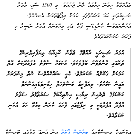
މައުލޫމާތު ހިމެނޭ ލިޔުމެއް ލާން ޖެހެއެވެ. މި 1500 ސޮއި، އުމަރު
ނަސީރުވަނީ ހަމަ ކުރައްވާފައި ކަމަށް ރިޕޯޓްތަކުން އެނގެއެވެ.
އެހެންނަމަވެސް ކެންޑިޑޭސީ ފޯމް އަދި މިހާތަނަށް އުމަރު ނަސީރު މި
ފަހަރު ހުށަނާޅުއްވައެވެ.
އުމަރު ނަސީރަކީ ރާއްޖޭގެ ޒުވާން، ކާމިޔާބު ވިޔަފާރިވެރިންގެ
ތެރޭގައި ގުނާލެވޭނެ ބޭފުޅެކެވެ. އެކަމަކާ ސުވާލު އުފެއްދޭކަށް އޮތް
ކަމަކަށް ގަބޫލެއް ނުކުރަމެވެ. އެއީ ޝައްކެއްވެސް ނެތް މިންވަރަށް
ޔަގީން ކަމެކެވެ. ވިޔަފާރީގެ މަސްލަހަތު ހިމެނިވަޑައިގަންނަވާ
ކަންކަމުގެ ތެރެއިން ރިޔާސީ އިންތިހާބުގެ ޝަރުތާމެދު ސުވާލު
އުފެދޭ އުފެދުމަކީ މި ރިޕޯޓުގައި ފާހަގަ ކުރަން މިއުޅޭ ހަމަ އެކަނި
ނުކުތާއެވެ.
އިކޮނޮމިކް މިނިސްޓްރީގެ
ބިޒްނަސް ޕޯޓަލް
އިން އެނގޭ ގޮތުގައި ޓޫރިސްޓް