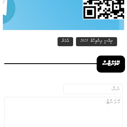
ރިޔާސީ އިންތިހާބު 2023
އުމަރު
ކޮމެންޓްސް