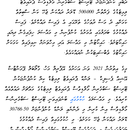
ދުބާއީ ކުންފުންޏަށް، ޓޫރިސްޓް ސަބްމެރިން މޯލްޑިވްސް ޕްރައިވެޓް
ލިމިޓެޑުގެ ފަރާތުން 500،000 ޑޮލަރު ދައްކަން ޖެހޭ ކަން ސާބިތުވާ
ކަމަށާއި ދެ މަސް ދުވަހުގެ ތެރޭގައި އެ ފައިސާ ދައްކާށެވެ. ފައިސާ
ދެއްކުމުގެ ބަދަލުގައި އުމަރުގެ ކުންފުނިން މި މައްސަލަ ހިފައިގެން ދިޔައީ
ހައިކޯޓަށެވެ. ހައިކޯޓުން މި މައްސަލަ އަދި މިހާތަނަށް ނިމިފައިވާ ކަމަކަށް
ހައިކޯޓުގެ ވެބްސައިޓަކުން ނުދައްކައެވެ.
މީގެ އިތުރުން 2021 ވަނަ އަހަރުގެ އޭޕްރީލް މަހު، ގްލޯބަލް ޕޭމަންޓްސް
އޭޝިއާ ޕެސިފިކް – ލަންކާ ޕްރައިވެޓް ލިމިޓެޑް ކިޔާ ކުންފުންޏަކުން
ޓޫރިސްޓް ސަބްމެރިން މޯލްޑިވްސް ޕްރައިވެޓް ލިމިޓެޑުގެ މައްޗަށް ދައުވާއެއް
ކުރިއެވެ. މި މައްސަލަގެ
ހުކުމުގައި
ބުނެފައިވަނީ ޓޫރިސްޓް ސަބްމެރިންސް
މޯލްޑިވްސް އިން ކުރިން މި ދެންނެވި ލަންކާ ކުންފުންޏަށް 30،766.50
ޑޮލަރު ދައްކަން ޖެހޭ ކަމަށެވެ. މި ހުކުމުގައިވާ ފައިސާ ދެއްކުމުގެ
ބަދަލުގައިވެސް މި ފަހަރުވެސް ޓޫރިސްޓް ސަބްމެރިންސް މޯލްޑިވްސްއިން