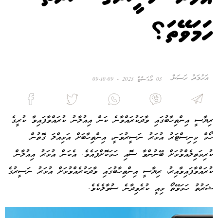
ހަމަވޭތަ؟
އަހުމަދު ހަސަން
03 އޯގަސްޓް 2023 - 09:10:09
ރިޔާސީ އިންތިހާބުގައި ވާދަކުރައްވާނެ ކަން އިއުލާނު ކުރައްވާފައިވާ ކުރީގެ
ހޯމް މިނިސްޓަރު އުމަރު ނަސީރުވަނީ، އިންތިހާބަށް އަމިއްލަ ގޮތުން
ކުރިމަތިލެއްވުމަށް ބޭނުންވާ ސޮއި ހަމަކޮށްފައެވެ. އެކަން އުމަރު އިއުލާން
ކުރައްވާފައިވާއިރު، ރިޔާސީ އިންތިހާބުގައި ވާދަކުރެއްވުމަށް އުމަރު ނަސީރުގެ
ޝަރުތު ހަމަވޭތޯ މިއީ ކުރެވިދާނެ ސުވާލެކެވެ.