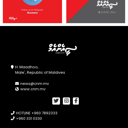
H. Maadhoo,
Male', Republic of Maldives
news@cnm.mv
www.cnm.mv
HOTLINE +960 7892333
+960 331 0330