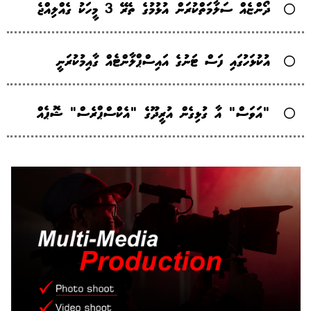
ދޯންޏެއް ސަލާމަތްކުރަން އުޅުމުގެ ތެރޭ 3 މީހަކު ގެއްލިއްޖެ
އުކުޅަހުގައި ފަސް ޓަނުގެ އައިސްޕްލާންޓެއް ގާއިމުކުރަނީ
"އަވަސް" އާ ގުޅިގެން އުރީދޫގެ "އެކްސްޕްރެސް" ޝޮޕެއް