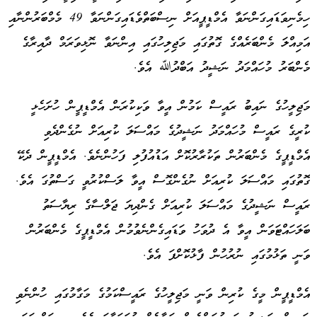
ހިމެނިވަޑައިގަންނަވާ އެމްޑީޕީއަށް ނިސްބަތްވެޑައިގަންނަވާ 49 މެމްބަރުންނާއި
އަމިއްލަ މެންބަރެއްގެ ގޮތުގައި މަޖިލިހުގައި އިންނަވާ ނޮޅިވަރަމް ދާއިރާގެ
މެންބަރު މުހައްމަދު ނަޝީދު އަބްދުﷲ އެވެ.
މަޖިލީހުގެ ނައިބު ރައީސް ކަމުން އީވާ ވަކިކުރަން އެމްޑީޕީން ހުށަހެޅީ
ކުރީގެ ރައީސް މުހައްމަދު ނަޝީދުގެ މައްސަލަ ކުރިއަށް ނުގެންދެވި
އެމްޑީޕީގެ މެންބަރުން ތަކުރާރުކޮށް އަޑުއުފުލި ފަހުންނެވެ. އެމްޑީޕީން ދެކޭ
ގޮތުގައި މައްސަލަ ކުރިއަށް ނުގެންގޮސް އީވާ ލަސްކުރުވީ ގަސްތުގަ އެވެ.
ރައީސް ނަޝީދުގެ މައްސަލަ ކުރިއަށް ގެންދިޔަ ޖަލްސާގެ ރިޔާސަތު
ބަލަހައްޓަވަން އީވާ އެ ދުވަހު ވަޑައިގެންނެވުމުން އެމްޑީޕީގެ މެންބަރުން
ވަނީ ތަޅުމުގައި ނުރުހުން ފާޅުކޮށްފަ އެވެ.
އެމްޑީޕީން މީގެ ކުރިން ވަނީ މަޖިލީހުގެ ރައީސްކަމުގެ މަގާމުގައި ހުންނެވި