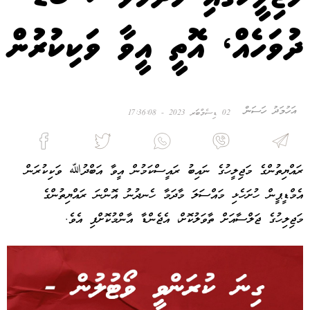
ދުވަހެއް، އޮތީ އީވާ ވަކިކުރުން
އަހުމަދު ހަސަން
02 ޑިސެމްބަރ 2023 - 17:36:08
ރައްޔިތުންގެ މަޖިލީހުގެ ނައިބު ރައީސްކަމުން އީވާ އަބްދުﷲ ވަކިކުރަން
އެމްޑީޕީން ހުށަހެޅި މައްސަލަ މާދަމާ ހެނދުނު އޮންނަ ރައްޔިތުންގެ
މަޖިލިހުގެ ޖަލްސާއަށް ތާވަލުކޮށް، އެޖެންޑާ އާންމުކޮށްފި އެވެ.