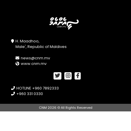
H. Maadhoo,
Male', Republic of Maldives
news@cnm.mv
www.cnm.mv
HOTLINE +960 7892333
+960 331 0330
CNM 2026 © All Rights Reserved
//openPhotoSwipe();
document.getElementById("btnA").onclick =
openPhotoSwipe;