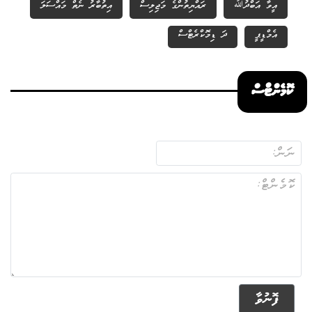
އީވާ އަބްދުﷲ
ރައްޔިތުންގެ މަޖިލިސް
އިތުބާރު ނެތް މައްސަލަ
އެމްޑީޕީ
ދަ ޑިމޮކްރެޓްސް
ކޮމެންޓްސް
ފޮނުވާ