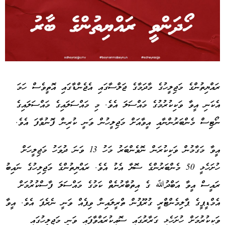
Advertisement
ރައްޔިތުންގެ މަޖިލީހުގެ މާދަމާގެ ޖަލްސާގައި އެޖެންޑާގައި އޮތީވެސް ހަމަ
އެކަނި އީވާ ވަކިކުރުމުގެ މައްސަލަ އެވެ. މި މައްސަލައިގެ މައްސަލައިގެ
ނޯޓިސް މެންބަރުންނާއި އީވާއަށް މަޖިލީހުން ވަނީ ކުރިން ފޮނުވާފަ އެވެ.
އީވާ މަގާމުން ވަކިކުރަން ނޮވެންބަރު މަހު 13 ވަނަ ދުވަހު މަޖިލީހަށް
ހުށަހެޅީ 50 މެންބަރުންގެ ސޮޔާ އެކު އެވެ. ރައްޔިތުންގެ މަޖިލިހުގެ ނައިބު
ރައީސް އީވާ އަބްދުﷲ ގެ އިތުބާރުނެތް ކަމުގެ މައްސަލަ ފާސްކުރުމަށް
އެމްޑީޕީގެ ޕާލިމެންޓްރީ ގުރޫޕުން ތްރީލައިން ވިޕެއް ވަނީ ނެރެފަ އެވެ. އީވާ
ވަކިކުރުމަށް ހުށަހެޅި ގަރާރުގައި ސޮއިކުރައްވާފައި ވަނީ މަޖިލީހުގައި