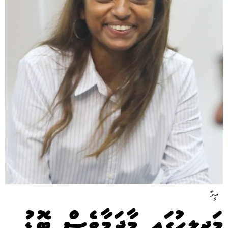
އީވާ
މަޖިލީހުގައި މާދަމާވެސް ބޮޑު