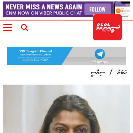
/
ހަބަރު
ސިޔާސީ