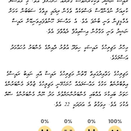
ރައީސް ނަޝީދު ވަކިކުރަންވެސް ގަރާރެއް ހުށަހަޅާފަ އެވެ. މި މައްސަލަ
ކުރިއަށް ނުގެންގޮސް ލަސްތަކެއް ވެގެން ދިޔައީ އީވާގެ ސަބަބުން ކަމަށް
އެމްޑީޕީން ވަނީ ބުނެފަ އެވެ. އެ މައްސަލަ ހޫނުވެފައިވަނިކޮށް ރައީސް
ނަޝީދު ވަނީ މަގާމުން އިސްތިއުފާ ދެއްވާފަ އެވެ.
މިހާރު މަޖިލިހުގެ ރައީސަކީ ހިތަދޫ އުތުރު ދާއިރާގެ މެންބަރު މުހައްމަދު
އަސްލަމެވެ.
މަޖިލިހުގެ ގަވާއިދުގައިވާ ގޮތުން މަޖިލިހުގެ ރައީސް އާއި ނައިބު ރައީސްގެ
އިތުބާރުނެތް ކަމުގެ މައްސަލައެއް ހުށަހެޅޭނީ މަޖިލީހުގެ ޖުމްލަ މެންބަރުންގެ
ހަތަރު ބައިކުޅަ އެއްބައި މެންބަރުންނަށްވުރެ މަދު ނޫން މެންބަރުންގެ ސޮޔާ
އެކުގަ އެވެ. މިވަގުތު އެ އަދަދަކީ 22 އެވެ.
0%
0%
0%
100%