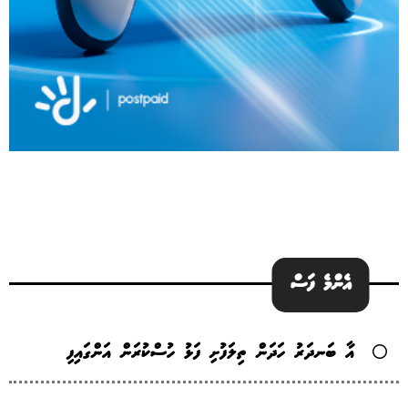
އެންމެ ފަސް
އާ ބަނދަރު ހަދަން ތިލަފުށި ފަޅު ހުސްކުރަން އަންގައިފި