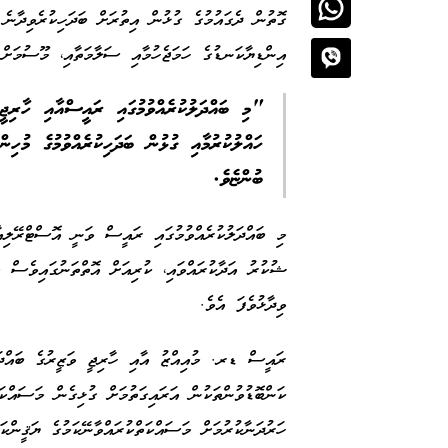
ގޮތުން ދެގައުމުގެ ގުޅުން އިތުރަށް ބަދަހިކުރެވިދާނެ
އިންޑިޔާކަނޑުގެ ހަމަޖެހުމާއި ސަލާމަތާއި، މޫސުމަށ
"މި ބައްދަލުކުރެއްވުމުގައި ރައީސްއާއި ހާރިޖީ ވ
ހައްލުކުރުމާއި ގުޅުން ބަދަހިކުރެއްވުމުގެ މުހިނ
ބުންޏެވެ.
މި ބައްދަލުކުރެއްވުމުގައި ރައީސް ވަނީ އޮސްޓްރޭލިއ
ޝުކުރު އަދާކުރައްވައި، ކުރިއަށް އޮތްތަނުގައިވެސް މި
ވިދާޅުވެފަ އެވެ.
ރައީސް ޑރ. މުއިއްޒު އާއި ހާރިޖީ ވަޒީރުގެ ބައްދަލު
ކަންބޮޑުވުންތަކުން އަރައިގަތުމަށް ގުޅިގެން މަސައްކަ
ހަރުދަނާކުރުމަށް މަސައްކަތްކުރައްވާނޭކަމުގެ ޔަޤީންކަ