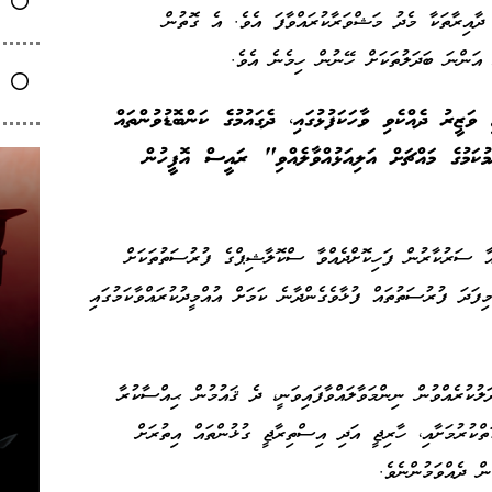
 ދާއިރާތަކާ މެދު މަޝްވަރާކުރައްވާފަ އެވެ. އެ ގޮތުން
ް އަންނަ ބަދަލުތަކަށް ހޭނުން ހިމެނެ އެވެ.
ަޒީރު ދެއްކެވި ވާހަކަފުޅުގައި، ދެގައުމުގެ ކަންބޮޑުވުންތައް
ްމުކަމުގެ މައްޗަށް އަލިއަޅުއްވާލެއްވި" ރައީސް އޮފީހުން
ާ ސަރުކާރުން ފަހިކޮށްދެއްވާ ސްކޮލާޝިޕްގެ ފުރުސަތުތަކަށް
ފަދަ ފުރުސަތުތައް ފުޅާވެގެންދާނެ ކަމަށް އުއްމީދުކުރައްވާކަމުގައި
ކުރެއްވުން ނިންމަވާލައްވާފައިވަނީ، ދެ ޤައުމުން ޙިއްސާކުރާ
ތްކުރުމަށާއި، ހާރިޖީ އަދި އިސްތިރާޖީ ގުޅުންތައް އިތުރަށް
ން ދެއްވަމުންނެވެ.