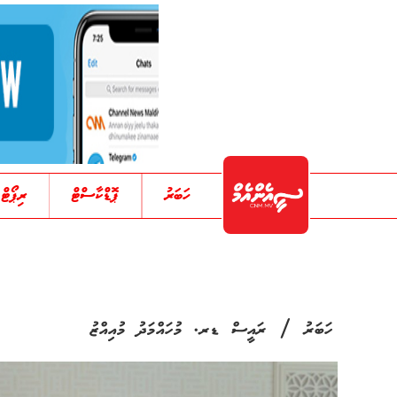
ހަބަރު
ޕޮޑްކާސްޓް
ރިޕޯޓް
/
ހަބަރު
ރައީސް ޑރ. މުހައްމަދު މުއިއްޒު