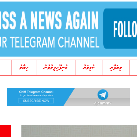
ވިޔަފާރި
ކުޅިވަރު
މުނިފޫހިފިލުވުން
ހިޔާލު