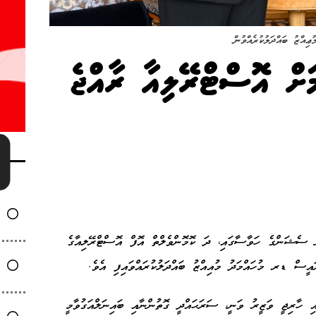
ްޒު ބައްދަލުކުރެއްވުން
މަށް އޮސްޓްރޭލިއާ ރާއްޖެ
ދައުލަތްތަކުގެ އާންމު މަޖިލީހުގެ 79 ވަނަ ސެޝަންގެ ހަވާސާގައި، ދަ ކޮމޮންވެލްތް އޮފް އޮސްޓްރޭލިއާގެ
ސް ޑރ މުހައްމަދު މުއިއްޒު ބައްދަލުކުރައްވައިފި އެވެ.
ި ހާރިޖީ ވަޒީރު ވަނީ، ސަރަޙައްދީ ގޮތުންނާއި ބައިނަލްއަގުވާމީ