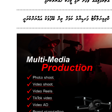
އަތަރުފުޅިއެއް ވަގަށް ނެގި މީހަކު ހައްޔަރުކޮށްފި
ކްރިމިނަލްކޯޓު ފަނޑިޔާރު ކަމަށް ތިން ބޭފުޅަކު އައްޔަންކުރަނީ