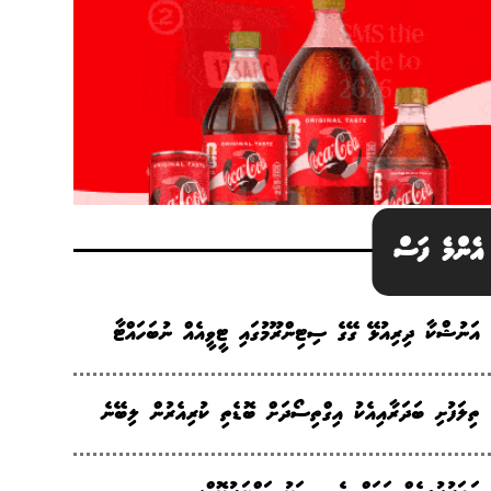
އެންމެ ފަސް
އަނުޝްކާ ދިރިއުޅޭ ގޭގެ ސިޓިންރޫމުގައި ޓީވީއެއް ނުބަހައްޓާ
ތިލަފުށި ބަދަރާއިއެކު އިގްތިސޯދަށް ބޮޑެތި ކުރިއެރުން ލިބޭނެ