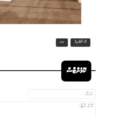
އޮސްޓްރިއާ
އދ
ކޮމެންޓްސް