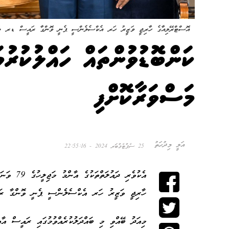
އޮސްޓްރޭލިއާގެ ހާރިޖީ ވަޒީރު ހަރ އެކްސެލެންސީ ޕެނީ ވޮންގާ ރައީސް ޑރ މުޢިއ
ކަންބޮޑުވުންތައް ހައްލުކުރު
މަސްވަރާކޮށްފި
އަލީ މިދުހަތު
25 ސެޕްޓެމްބަރ 2024 - 22:55:16
އެކުވެރި 
ހާރިޖީ ވަޒީރު ހަރ އެކްސެލެންސީ ޕެނީ ވޮންގާ ރައީ
މިއަދު ބޭއްވި މި ބައްދަލުކުރެއްވުމުގައި ރައީސް އާއ