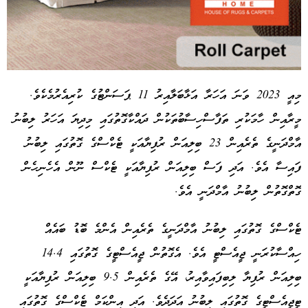
މިއީ 2023 ވަނަ އަހަރާ އަޅާބަލާއިރު 11 ޕަސަންޓުގެ ކުރިއެރުމެކެވެ.
މީރާއިން ހާމަކުރި ތަފާސްހިސާބުތަކުން ދައްކާގޮތުގައި މިދިޔަ އަހަރު ލިބުނު
Advertisement
އާމްދަނީގެ ތެރެއިން 23 ބިލިއަން ރުފިޔާއަކީ ޓެކްސްގެ ގޮތުގައި ލިބުނު
ފައިސާ އެވެ. އަދި ފަސް ބިލިއަން ރުފިޔާއަކީ ޓެކްސް ނޫން އެހެނިހެން
ގޮތްގޮތުން ލިބުނު އާމްދަނީ އެވެ.
ޓެކްސްގެ ގޮތުގައި ލިބުނު އާމްދަނީގެ ތެރެއިން އެންމެ ބޮޑު ބައެއް
ހިއްސާކުރަނީ ޖީއެސްޓީ އެވެ. އެގޮތުން ޖީއެސްޓީގެ ގޮތުގައި 14.4
ބިލިއަން ރުފިޔާ ލިބިފައިވާއިރު، އޭގެ ތެރެއިން 9.5 ބިލިއަން ރުފިޔާއަކީ
ޓީޖީއެސްޓީގެ ގޮތުގައި ލިބުނު އަދަދެވެ. އަދި އިންކަމް ޓެކްސްގެ ގޮތުގައި