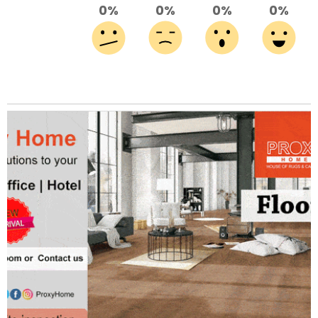
0%
0%
0%
0%