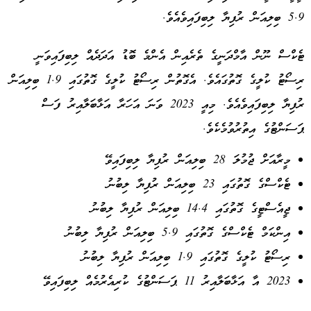
5.9 ބިލިއަން ރުފިޔާ ލިބިފައިވެއެވެ.
ޓެކްސް ނޫން އާމްދަނީގެ ތެރެއިން އެންމެ ބޮޑު އަދަދެއް ލިބިފައިވަނީ
ރިސޯޓު ކުލީގެ ގޮތުގައެވެ. އެގޮތުން ރިސޯޓު ކުލީގެ ގޮތުގައި 1.9 ބިލިއަން
ރުފިޔާ ލިބިފައިވެއެވެ. މިއީ 2023 ވަނަ އަހަރާ އަޅާބަލާއިރު ފަސް
ޕަސަންޓުގެ އިތުރުވުމެކެވެ.
މީރާއަށް ޖުމުލަ 28 ބިލިއަން ރުފިޔާ ލިބިފައިވޭ
ޓެކްސްގެ ގޮތުގައި 23 ބިލިއަން ރުފިޔާ ލިބުނު
ޖީއެސްޓީގެ ގޮތުގައި 14.4 ބިލިއަން ރުފިޔާ ލިބުނު
އިންކަމް ޓެކްސްގެ ގޮތުގައި 5.9 ބިލިއަން ރުފިޔާ ލިބުނު
ރިސޯޓު ކުލީގެ ގޮތުގައި 1.9 ބިލިއަން ރުފިޔާ ލިބުނު
2023 އާ އަޅާބަލާއިރު 11 ޕަސަންޓުގެ ކުރިއެރުމެއް ލިބިފައިވޭ