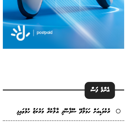
އެންމެ ފަސް
ރުކުމަޑިއަށް ހަމަލާދޭ ސޫފާސޫފި އާލާކުރާ މަރުކަޒު ހުޅުވައިފި