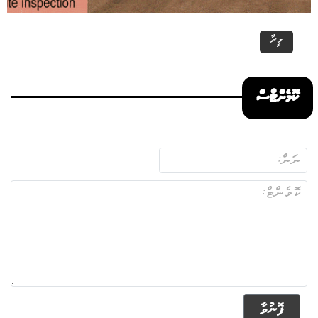
މީރާ
ކޮމެންޓްސް
ފޮނުވާ