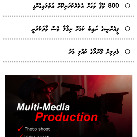
800 ވޭޕް ވަގަށް އެތެރެކުރަނިކޮށް އަތުލައިގެންފި
ޕީއެންސީގެ ނައިބު ކަމަށް ނިމާލް ވެސް ވާދަކުރަނީ
މެރިލިން މޮންރޯގެ ކުއްލި މަރު