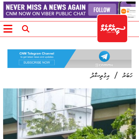
/
ހަބަރު
އިގުތިސާދު