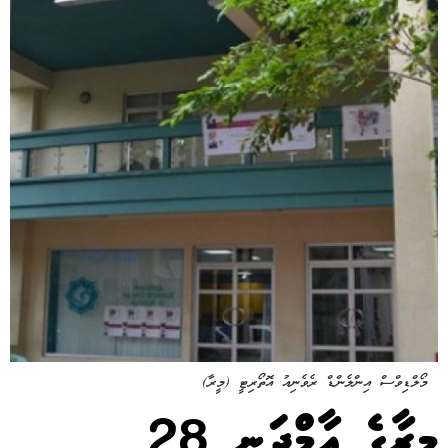
މޯލްޑިވްސް އިންލެންޑް ރެވެނިއު އޮތޯރިޓީ (މީރާ)
މީރާގެ އާމްދަނީ 28