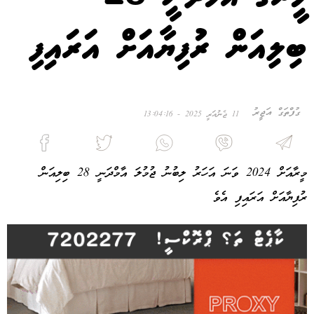
ބިލިއަން ރުފިޔާއަށް އަރައިފި
ގުފްތަގް އަޖީރު
11 ޖެނުއަރީ 2025 - 13:04:16
މީރާއަށް 2024 ވަނަ އަހަރު ލިބުނު ޖުމުލަ އާމްދަނީ 28 ބިލިއަން
ރުފިޔާއަށް އަރައިފި އެވެ