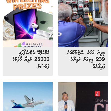
މިދިޔަ އަހަރު ސްޓެލްކޯއަށް
އެމްއެމްއޭ އެކްސްޕޯގައި
239 މިލިއަން ރުފިޔާގެ
25000 ރުފިޔާ ހޯދުމުގެ
ފައިދާއެއް
ފުރުސަތު