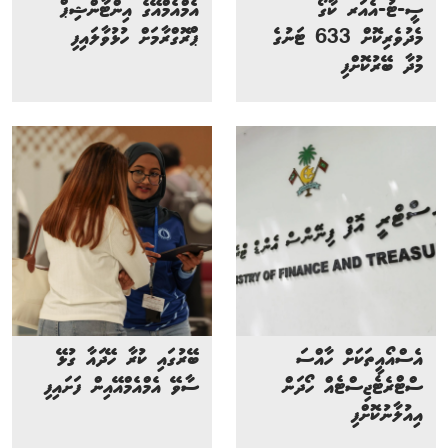
ސީ-ޓު-އެއަރ ކާގޯ
އެމްއެމްއޭގެ އިންޓާންޝިޕް
މެދުވެރިކޮށް 633 ޓަނުގެ
ޕްރޮގްރާމަށް ހުޅުވާލައިފި
މުދާ ބޭރުކޮށްފި
އެސްއޯއީތަކަށް ހާއްސަ
ބޭރުގައި ކުރާ ހޭދައާ ގުޅޭ
ސްޓްރެޓެޖިސްޓެއް ހޯދަން
ސާވޭ އެމްއެމްއޭއިން ފަށައިފި
އިއުލާނުކޮށްފި