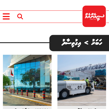
ހަބަރު > އިގުތިސާދު