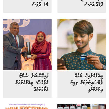
ދޮގެއް:އަނަސް
14 ދުވަސް
ބީއެމްއެލްއިން ބައެއް
ފައިނޭންޝަލް ސެކްޓާ
ވެބްސައިޓުތަކަށް ލިމިޓު
އެވޯޑްސް، ބީއެމްއެލްއަށް
އިތުރުކޮށްފި
އެވޯޑަތަކެއް