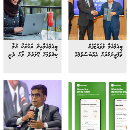
ބީއެމްއެލް މުވައްޒަފުން
ބީއެމްއެލްއިން ރަހުނަކާ ނުލާ
ތަމްރީނުކުރަން އެއްބަސްވުމެއް
ކިޔެވުމަށް ޑޮލަރުން ލޯނު ދެނީ