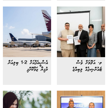
ތ. އަތޮޅަށް ވެސް
އެސްޑީއެފްއަށް 1.2 ބިލިއަން
ޓައުންޝިޕެއް ލިބިއްޖެ
ރުފިޔާ ޖަމާކޮށްފި