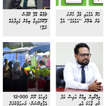
ހެޔޮ އެގުގައި މުދާ ހުންނަ
ޗެމްބާ އޮފް ކޮމާސް
ތަން ބެލޭނެ ''އަގުމަގު'' އެޕް
ދޫކޮށްފައިވާ ބިމުން ފައިދާއެއް
ނުވޭ!
މިފްކޯއިން ވިއްކާ އައިސް މަދު
ފުރިހަމަ ނޫން 12،000
ކުރި ވާހަކަ އެއީ
އެޕްލިކޭޝަން، ރަނގަޅުކުރަން