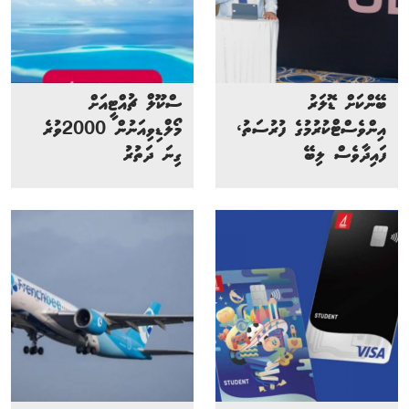
ބޭންކަށް ޑޮލަރު
ސްކޫލް ޗުއްޓީއަށް
އިންވެސްޓްކުރުމުގެ ފުރުސަތު،
މޯލްޑިވިއަނުން 2000ވުރެ
ފައިދާވެސް ލިބޭ
ގިނަ ދަތުރު