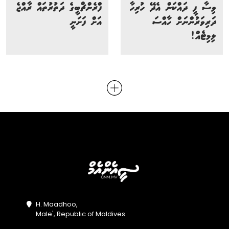
ވިސާ ފީ ދައްކަން އެދޭ ހުރިހާ
ފްރެންޗްބީގެ ދަތުރުތައް ރާއްޖެ
ދަރިވަރުންނަށް ހާއްސަ
އަށް ފަށަނީ
ލިމިޓެއް!
H. Maadhoo,
Male', Republic of Maldives