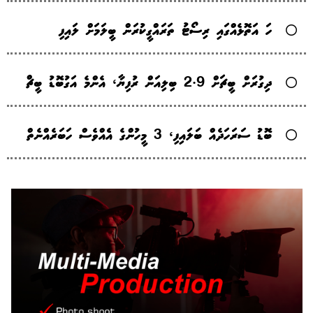
ހަ އަތޮޅެއްގައި ރިސޯޓު ތަރައްގީކުރަން ބީލަމަށް ލައިފި
ދިގުރަށް ބީޗަށް 2.9 ބިލިއަން ރުފިޔާ، އެންމެ އަގުބޮޑު ބީޗް
ބޮޑު ސަރަހަދެއް ބަލައިފި، 3 މީހުންގެ އެެއްވެސް ހަބަރެއްނެތް