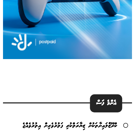
އެންމެ ފަސް
ކްރޫޒްލައިނާތަކުން ޒިޔާރަތްކުރި ފަތުރުވެރިން އިތުރުވެއްޖެ