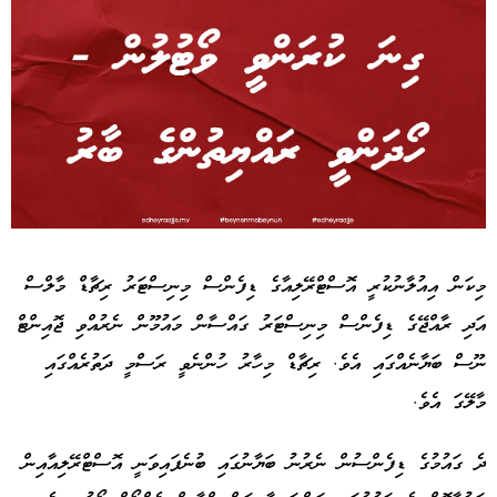
Advertisement
މިކަން އިއުލާނުކުރީ އޮސްޓްރޭލިއާގެ ޑިފެންސް މިނިސްޓަރު ރިޗާޑް މާލްސް
އަދި ރާއްޖޭގެ ޑިފެންސް މިނިސްޓަރު ގައްސާން މައުމޫން ނެރުއްވި ޖޮއިންޓް
ނޫސް ބަޔާނެއްގައި އެވެ. ރިޗާޑް މިހާރު ހުންނެވީ ރަސްމީ ދަތުރެއްގައި
މާލޭގަ އެވެ.
ދެ ގައުމުގެ ޑިފެންސުން ނެރުނު ބަޔާނުގައި ބުނެފައިވަނީ އޮސްޓްރޭލިއާއިން