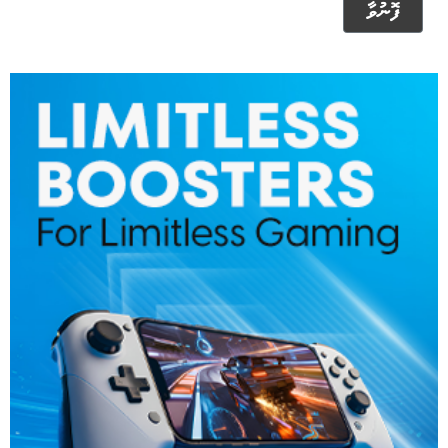
ފޮނުވާ