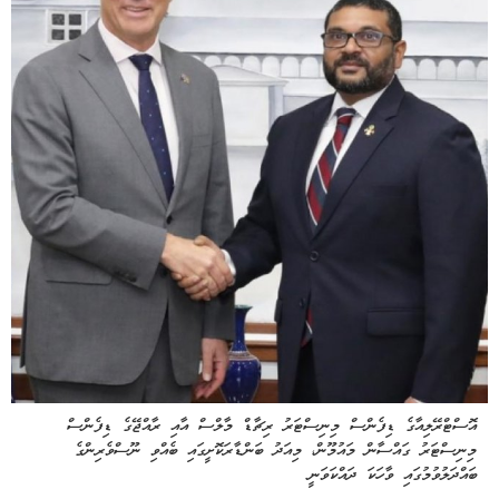
އޮސްޓްރޭލިއާގެ ޑިފެންސް މިނިސްޓަރު ރިޗާޑް މާލްސް އާއި ރާއްޖޭގެ ޑިފެންސް
މިނިސްޓަރު ގައްސާން މައުމޫން، މިއަދު ބަންޑާރަކޮށީގައި ބެއްވި ނޫސްވެރިންގެ
ބައްދަލުވުމުގައި ވާހަކަ ދައްކަވަނީ