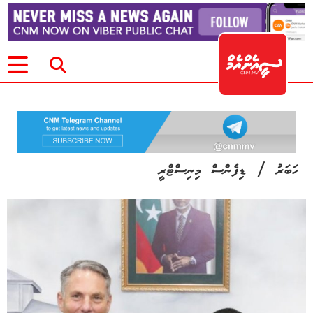
/
ހަބަރު
ޑިފެންސް މިނިސްޓްރީ