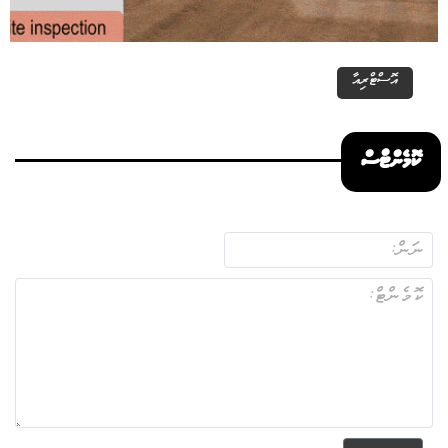
އޮސްޓްރިއާ
ކޮމެންޓްސް