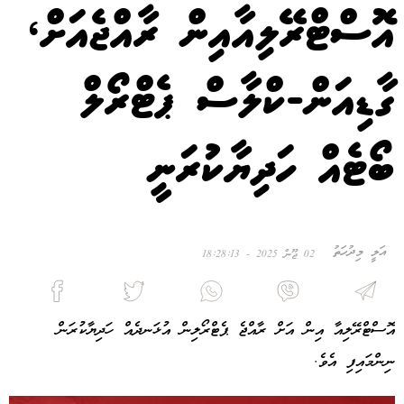
އޮސްޓްރޭލިއާއިން ރާއްޖެއަށް،
ގާޑިއަން-ކްލާސް ޕެޓްރޯލް
ބޯޓެއް ހަދިޔާކުރަނީ
އަލީ މިދުހަތު
02 ޖޫން 2025 - 18:28:13
އޮސްޓްރޭލިއާ އިން އަށް ރާއްޖެ ޕެޓްރޯލިން އުޅަނދެއް ހަދިޔާކުރަން
ނިންމައިފި އެވެ.