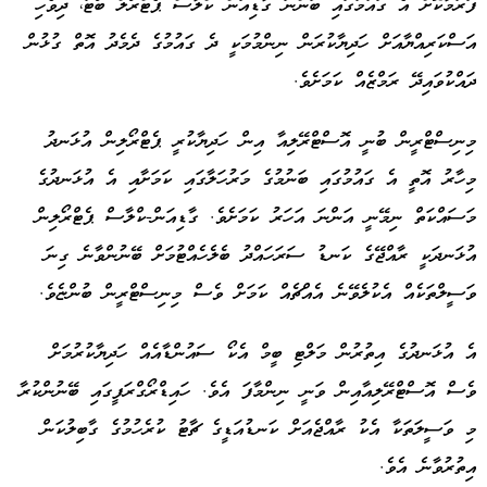
ފަރުމާކޮށް އެ ގައުމުގައި ބަންނަ ގާޑިއަން ކްލާސް ޕެޓްރޯލް ބޯޓު، ދިވެހި
އަސްކަރިއްޔާއަށް ހަދިޔާކުރަން ނިންމުމަކީ ދެ ގައުމުގެ ދެމެދު އޮތް ގުޅުން
ދައްކުވައިދޭ ރަމްޒެއް ކަމަށެވެ.
މިނިސްޓްރީން ބުނީ އޮސްޓްރޭލިއާ އިން ހަދިޔާކުރީ ޕެޓްރޯލިން އުޅަނދު
މިހާރު އޮތީ އެ ގައުމުގައި ބަނުމުގެ މަރުހަލާގައި ކަމަށާއި އެ އުޅަނދުގެ
މަސައްކަތް ނިމޭނީ އަންނަ އަހަރު ކަމަށެވެ. ގާޑިއަން-ކްލާސް ޕެޓްރޯލިން
އުޅަނދަކީ ރާއްޖޭގެ ކަނޑު ސަރަހައްދު ބެލެހެއްޓުމަށް ބޭނުންވާނެ ގިނަ
ވަސީލްތަކެއް އެކުލެވޭނެ އެއްޗެއް ކަމަށް ވެސް މިނިސްޓްރީން ބުންޏެވެ.
އެ އުޅަނދުގެ އިތުރުން މަލްޓި ބީމް އެކޯ ސައުންޑާއެއް ހަދިޔާކުރުމަށް
ވެސް އޮސްޓްރޭލިއާއިން ވަނީ ނިންމާފަ އެވެ. ހައިޑްރޯގްރަފީގައި ބޭނުންކުރާ
މި ވަސީލަތަކާ އެކު ރާއްޖެއަށް ކަނޑުއަޑީގެ ޗާޓު ކުރެހުމުގެ ގާބިލުކަން
އިތުރުވާނެ އެވެ.