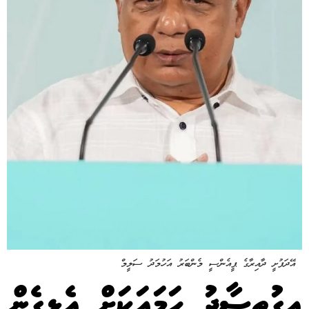
އޭދަފުށީ ދާއިރާގެ ޕީއެންސީ މެންބަރު އަހުމަދު ސަލީމް
އިގުތިސާދު ހަމައަކަށް އެޅިގެން