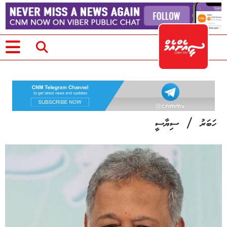
/
ހަބަރު
ސިޔާސީ