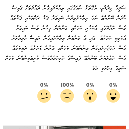
ސަލީމް ވިދާޅުވީ، އެގޮތަށް ނުއަގުގައި ވިއްކާލައިގެން ދައުލަތަށް ފައިސާ
ހޯދަން ބޭނުންވާ ނަމަ، ވިއްކާލެވިދާނެ ބައިވަރު ފަޅު ރަށްތަކާއި ފަޅުތައް
ވެސް ރާއްޖޭގައި އެބަހުރި ކަމަށާއި ގަންނާނެ މީހުން ވެސް ބައިވަރު
އެބަތިބި ކަމަށެވެ. އަދި އެ ތަންތަން ވިއްކާލައިގެން ރައީސް މުއިއްޒަށް
ވެސް ހަމަޖެހިލައިގެން އިންނެވޭނެ ކަމަށާއި އޭރުން ޑޮލަރުގެ ދަތިކަމެއް
ވެސް، ދައުލަތަށް ބޭނުންވާ ފައިސާގެ ދަތިކަމެއްވެސް ކުރިމަތިނުވާނެ ކަމަށް
ސަލީމް ވިދާޅުވި އެވެ.
0%
100%
0%
0%