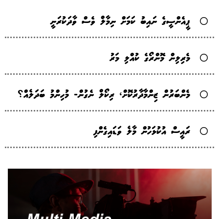
ޕީއެންސީގެ ނައިބު ކަމަށް ނިމާލް ވެސް ވާދަކުރަނީ
މެރިލިން މޮންރޯގެ ކުއްލި މަރު
މެންބަރުން ޒިންމާދާރުކޮށް، ރިކޯލް ނެގުން- މުހިންމު ބަދަލެއް؟
ރައީސް އުކުޅަހުން މާލެ ވަޑައިގެންފި