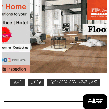
އޭދަފުށީ ދާއިރާގެ މެމްބަރު އަހުމަދު ސަލީމް
ޕީއެންސީ
އެމްޑީޕީ
ކޮމެންޓްސް