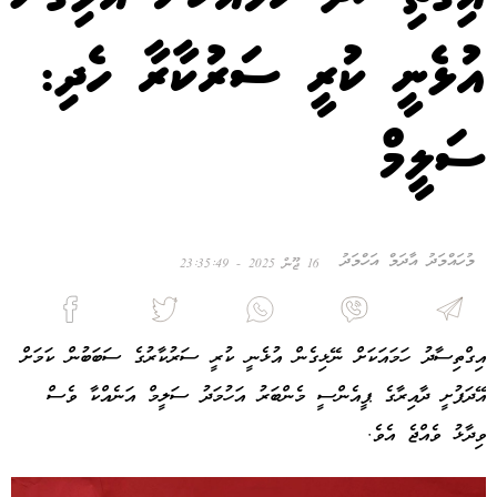
އުޅެނީ ކުރީ ސަރުކާރާ ހެދި:
ސަލީމް
މުހައްމަދު އާދަމް އަހްމަދު
16 ޖޫން 2025 - 23:35:49
އިގްތިސާދު ހަމައަކަށް ނޭޅިގެން އުޅެނީ ކުރީ ސަރުކާރުގެ ސަބަބުން ކަމަށް
އޭދަފުށީ ދާއިރާގެ ޕީއެންސީ މެންބަރު އަހުމަދު ސަލީމް އަނެއްކާ ވެސް
ވިދާޅު ވެއްޖެ އެވެ.