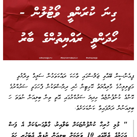
Advertisement
ޕީއެންސީން ބޭއްވި ޖަލްސާގައި ވާހަކަ ދައްކަވަމުން ސަލީމް ވިދާޅުވީ
މަޖީލިލީހުގެ މާލިއްޔަތު ކޮމިޓީން ހެދި ދިރާސާތަކުން ފާހަގަވީ ސަރުކާރުގެ
ކޮންމެ ކުންފުންޏެއް މިދިޔަ ސަރުކާރުގައި އޮތީ ތިން ބިލިއަން ނުވަތަ ހަ
ބިލިއަނުން ދަރާފައިވާ ކަންކަމަށެވެ.
" މުޅި ހުރިހާ ކުންފުންޏަކަށް ބަލާއިރު، ގާތްގަނޑަކަށް އެ ފަސް
އަހަރުގެ ތެރޭގައި 10 ވަރަކަށް ބިލިއަން ރުފިޔާ އެބަހުރި ހަމަ