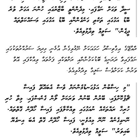
ސީދާ ވަގަށް ނަގާފައި. މިދެންނެވީ ބާޒާރުގައި ހުންނަ އަގަށް ވުރެ
ބޮޑު އަގުގައި ތަކެތި ގަނެގެންނާއި ބޮޑު އަގުގައި މަސައްކަތްތައް
ދީގެން." ސަލީމް ވިދާޅުވިއެވެ.
ރާއްޖޭގެ އިގްތިސާދު ހަަމައަކަށް ނޭޅުވިގެން އުޅެނީ މިދިޔަ ސަރުކާރުތަކުގައި
ނަގާފައިވާ ދަރަނީގެ ބޮޑުކަމުންނާއި ރަށްތަކާއި ފަޅުތައް ވިއްކާފައި އޮތް
ވަރުން ކަމަށްވެސް ސަލީމް ވިދާޅުވިއެވެ.
"މި ހިސާބުން އަޅުގަނޑުމެންނަށް ވެސް އެބައޮތޭ ފައިސާ
ޗާޕުކޮށްފައި، ބޭރުން ބޭނުން ވަރަކަށް ލޯން ގެނެސްފައި، މިތާ ހުރި
ހުރިހާ ރައްތަކެއް ނުއަގުގައި ވިއްކާލާފައި ފައިސާ ހޯދޭނެ ގޮތްތައް.
ނޭނގިގެނެއް ނޫނޭ މިއުޅެނީ. ފައިސާ ހޯދޭނެ ގޮތް އެބަ އިނގެޔޭ
ބައިވަރު،" ސަލީމް ވިދާޅުވިއެވެ.