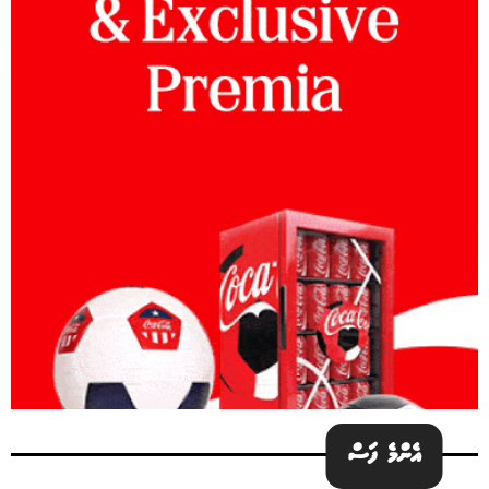
އެންމެ ފަސް