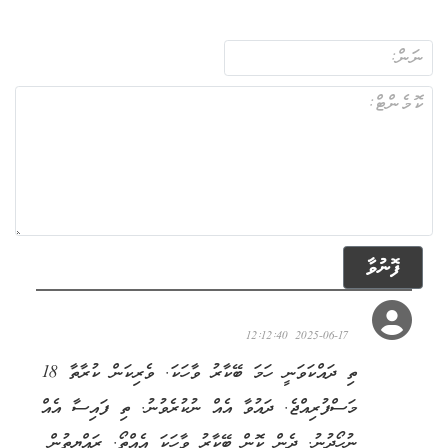
ފޮނުވާ
ސަލީމޫ
2025-06-17 12:12:40
ތި ދައްކަވަނީ ހަމަ ބޭކާރު ވާހަކަ. ވެރިކަން ކުރާތާ 18
މަސްފުރިއްޖެ. ދައުވާ އެއް ނުކުރެވުނު. ތި ފައިސާ އެއް
ނުހޯދުނު. ދެން ކޮން ބޭކާރު ވާހަކަ އެއްތޯ. ރައްޔިތުން