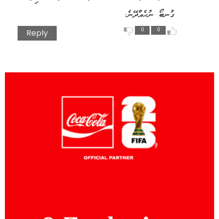
ގުނބޯ ނުހެއްދޭނެ.
0
0
Reply