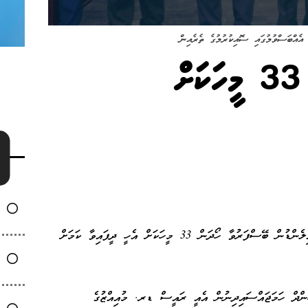
އެއްބަސްވުމުގައި ސޮއިކުރުމުގެ ތެރެއިން
ތައިލެންޑުން ފަރުވާ ހޯދަން 33 މީހަކަށް
މިއަހަރުގެ މިހާތަނަށް އެންސްޕާ މެދުވެރިވެގެން ތައިލެންޑުން ބޭސްފަރުވާ ހޯދަން 33 މީހަކަށް އެހީ ދީފައިވާ ކަމަށް
ންދް ހަމަޖައްސައިދިނުން އެއީ ރައީސް ޑރ. މުއިއްޒުގެ