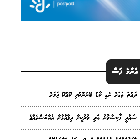
އެންމެ ފަސް
ދައްތަ ވަގަށް ނެގި ކާޑު ބޭނުންކުރި ކޮއްކޮ ޖަލަށް
ސައުދީ ޕާކިސްތާނު އަދި ތުރުކީން ދިފާއުވާން އެއްބަސްވެއްޖެ