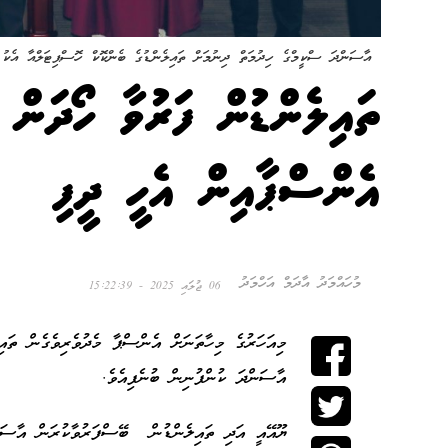
އާސަންދަ ސްކީމްގެ ހިދުމަތް ދިނުމަށް ތައިލެންޑުގެ ބެންކޮކް ހޮސްޕިޓަލްއާ އެކު 
އެންސްޕާއިން އެހީ ދީފި
މުހައްމަދު އާދަމް އަހްމަދު
06 ޖުލައި 2025 - 15:22:39
އާސަންދަ ކުންފުނިން ބުނެފިއެވެ.
ޔޫއޭއީ އަދި ތައިލެންޑުން ބޭސްފަރުވާކުރަން އާސަ