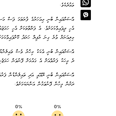
ވައުދެކެވެ.
މިލިއަނަށް ވުރެ ގިނަ ރުފިޔާ ހަރަދު ކޮށްފައިވާކަމ
އާސަންދައިން ބުނީ އެކަކު މިހާރު ވެސް ތައިލެންޑުގެ
ދެ މީހަކު ފަރުވާއަށް އެ ގައުމަށް ފޮނުވަން ހަމަޖެހ
އާސަންދައިން ބުނީ ޔޫއޭއީ އަދި ތައިލެންޑުން ފަރުވ
ދަށުން މީހުން ފޮނުވަމުން އަންނަކަމަށެވެ.
0%
0%