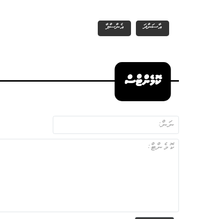
އާސަންދަ
އެންސްޕާ
ކޮމެންޓްސް