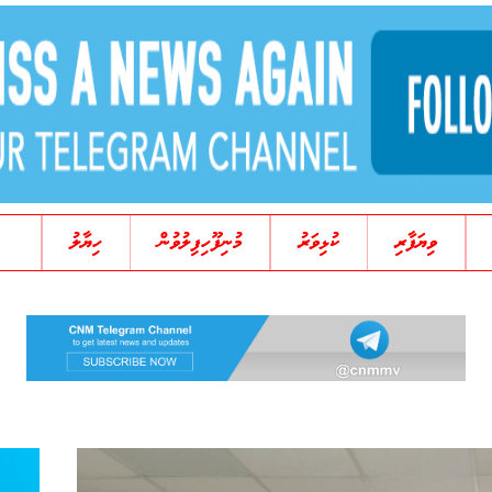
ވިޔަފާރި
ކުޅިވަރު
މުނިފޫހިފިލުވުން
ހިޔާލު