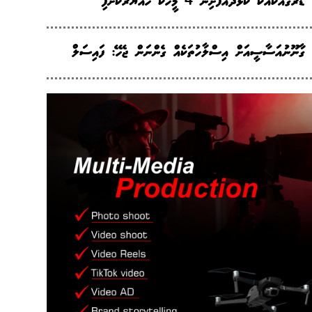
ޑްރަގާއެކުއެކު ކުޅުދުއްފުށިން 4 މީހަކު ހައްޔަރުކޮށްފި
ގާނޫނުއަސާސީއަށް އިސްލާހުތަކެއް ގެންނަން ޖެހޭ: ފައިސަލް