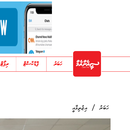
ހަބަރު
ޕޮޑްކާސްޓް
ރިޕޯޓް
/
ހަބަރު
އިޖުތިމާއީ