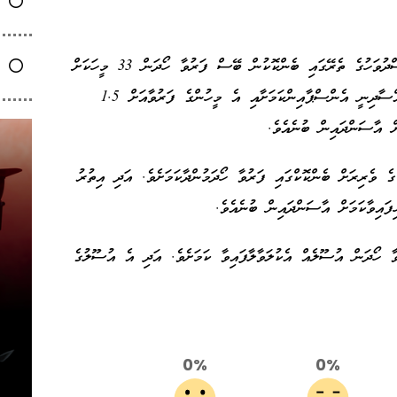
އާސަންދައިން ބުނީ މިއަހަރުގެ ފުރަތަމަ ފަސް މަސްދުވަހުގެ ތެރޭގައި ބެންކޮކުން ބޭސް ފަރުވާ ހޯދަން 33 މީހަކަށް
އެހީ ދީފައިވާކަމަށެވެ. އެ ފަރާތްތަކަށް އެހީ ހަމަޖައްސާދިނީ އެންސްޕާއިންކަމަށާއި އެ މީހުންގެ ފަރުވާއަށް 1.5
ަށް އާސަންދައިން ބުނެއެވެ.
 ވެރިރަށް ބެންކޮކްގައި ފަރުވާ ހޯދަމުންދާކަމަށެވެ. އަދި އިތުރު
ިފައިވާކަމަށް އާސަންދައިން ބުނެއެވެ.
ާ ހޯދަން އުސޫލެއް އެކުލަވާލާފައިވާ ކަމަށެވެ. އަދި އެ އުސޫލުގެ
0%
0%