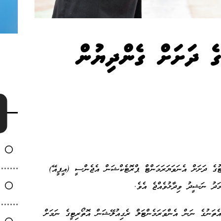
ގެ ދަށަށް ގެންދިޔުން
ުގެ ދަށަށް އެނަވަޔަރަމަންޓް ޕްރޮޓެކްޝަން އެޖެންސީ (އީޕީއޭ)
މަދު ނަޝީދު ވިދާޅުވެއްޖެ އެވެ.
ެތަނުގެ ނަން އެންވަރަމެންޓަލް ރެގިއުލޭޝަން އޮތޯރިޓީގެ ނަމަށް