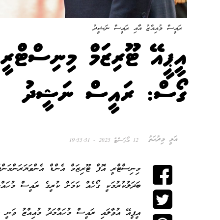
ރައީސް މުއިއްޒު އާއި ރައީސް ނަޝީދު
އީޕީއޭ ޓޫރިޒަމް މިނިސްޓްރީ
ގޯސް: ރައީސް ނަޝީދު
އަލީ މިދުހަތު
12 އޯގަސްޓް 2025 - 19:55:31
މިނިސްޓްރީ އޮފް ޓޫރިޒަމް އެންޑް އެންވަޔަރަންމަންޓ
ބަދަލުކުރުމަކީ ގޯހެއް ކަމަށް ކުރީގެ ރައީސް މުހައް
އީޕީއޭ އުވާލައި ރައީސް މުހައްމަދު މުއިއްޒު ވަނީ އ