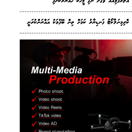
އަތަރުފުޅިއެއް ވަގަށް ނެގި މީހަކު ހައްޔަރުކޮށްފި
ކްރިމިނަލްކޯޓު ފަނޑިޔާރު ކަމަށް ތިން ބޭފުޅަކު އައްޔަންކުރަނީ