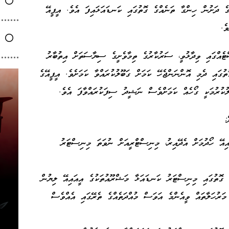
ެ ދަށުން ހިންގާ ތަނެއްގެ ގޮތުގައި ކަނޑައަޅައިފަ އެވެ. އީޕީއޭ
ެ.
ެއްގައި ވިދާޅުވީ، ސަރުކާރުގެ ތިމާވެށީގެ ސިޔާސަތަށް އިތުބާރު
ޮތުގައި ދެމި އޮންނަންޖެހޭ ކަމަށް ގަބޫލުކުރައްވާ ކަމަށެވެ. އީޕީއޭގެ
ލުކުރުމަކީ ގޯހެއް ކަމަށްވެސް ނަޝީދު ސިފަކުރައްވާފަ އެވެ.
:
އިއޭ ހޯދުމަށް އެދޭއިރު، މިނިސްޓްރީއަށް ނުވަތަ މިނިސްޓަރު
ގޮތުގައި މިނިސްޓަރު ކަނޑައަޅާ މަޝްރޫއުތަކުގެ އީއައިއޭ ލިޔުން
 މަރުހަލާތައް ވީއެންމެ އަވަސް މުއްދަތެއްގެ ތެރޭގައި އެއްވެސް