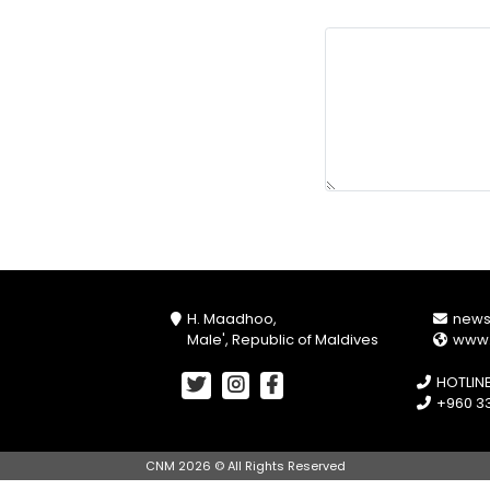
H. Maadhoo,
new
Male', Republic of Maldives
www
HOTLIN
+960 33
CNM 2026 © All Rights Reserved