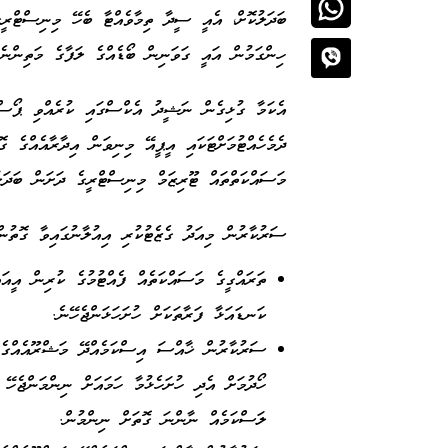
ބަދަލުކޮށް، އެއީ ސީދާ ތިމާވެއްޓާ ބެހޭ މިނިސްޓްރީގ
ހިންގަމުން އައީ ގަވަނިން ބޯޑެއްގެ ލަފާގެ މަތިންނެވ
އެކަމާ ގުޅިގެން ނަޝީދު އެކްސްގައި ކުރެއްވި ޕޯސްޓ
ދެމެހެއްޓުމަށްޓަކައި އީޕީއޭ މިނިވަން އިދާރާއެއްގެ ގ
މަސައްކަތްތައް ޓޫރިޒަމް މިނިސްޓްރީގެ ދަށަން ބަދަ
ސަރުކާރުން މިއަދު ގެޒެޓުކުރި އިއުލާނުގައިވާ ގޮތުން
ތަރައްގީގެ މަސައްކަތެއް ފެއްޓުމުގެ ކުރިން އީއަ
ކަނޑައަޅާ ފަރާތަކަށް ހުށަހަޅަންޖެހޭނެ.
ސަރުކާރުން ޚާއްސަ އިސްކަމެއްދޭ މަޝްރޫއެއްގެ 
ހޯދުމަށް އެދި ހުށަހެޅުމާ ހަމައަށް ނިންމަންޖެހޭ
ލަސްކަމެއް ނާންނަ ގޮތަށް ނިންމުން.