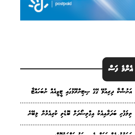
އެންމެ ފަސް
އަނުޝްކާ ދިރިއުޅޭ ގޭގެ ސިޓިންރޫމުގައި ޓީވީއެއް ނުބަހައްޓާ
ތިލަފުށި ބަދަރާއިއެކު އިގްތިސޯދަށް ބޮޑެތި ކުރިއެރުން ލިބޭނެ