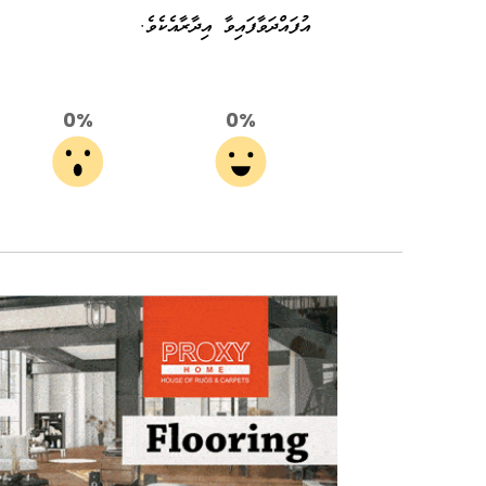
އުފައްދަވާފައިވާ އިދާރާއެކެވެ.
0%
0%