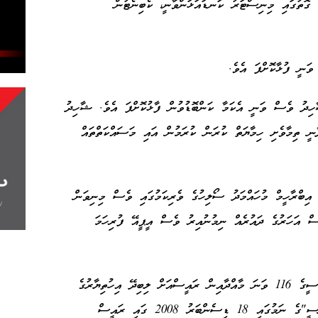
ގޮތުގައި މިނިސްޓަރު ކަނޑައަޅަންވާނީ، ކެބިނެޓުން
ވަނީ ފުޅާކޮށްފަ އެވެ.
ިދު ވެސް ވަނީ އެކަމާ ކަންބޮޑުވުން ފާޅުކޮށްފަ އެވެ. ޝާހިދު
ނީ ތިމާވެށި ހިމާޔަތް ކުރަން ކުރަމުން އައި މަސައްކަތްތައް
 އިބްރާހީމް މުހައްމަދު ސޯލިހުގެ ވެރިކަމުގައި ވެސް މިނިވަން
ސް އަހަރުގެ ދައުރެއް ނިމުނުއިރު ވެސް އީޕީއޭ ފުރިހަމަ
އީޕީއޭއަކީ ދިވެހިރާއްޖޭގެ ޖުމްހޫރިއްޔާގެ ގާނޫނުއަސާސީގެ 116 ވަނަ މާއްދާއިން ރައީސްއަށް ލިބިދޭ އިހުތިޔާރުގެ
ދަށުން، "އެންވަޔަރަންމަންޓަލް ޕްރޮޓެކްޝަން އެޖެންސީ"ގެ ނަމުގައި 18 ޑިސެންބަރު 2008 ގައި ރައީސް