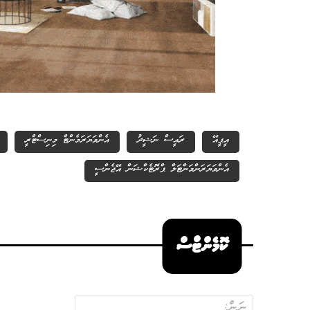
އީޕީއޭ
ރައީސް ނަޝީދު
އެންވަޔަރަމެންޓް މިނިސްޓްރީ
އެންވަޔަރަންމަންޓަލް ޕްރޮޓެކްޝަން އޭޖެންސީ
ކޮމެންޓްސް