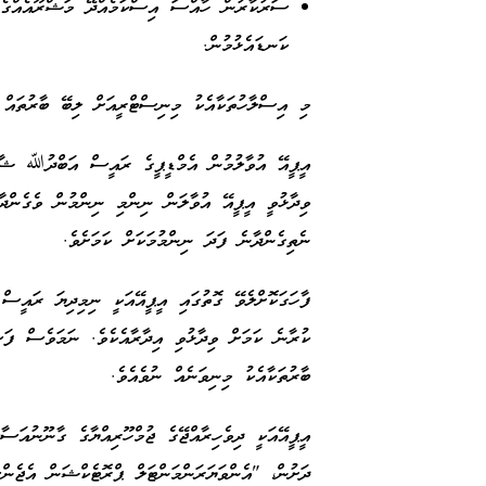
ސަރުކާރުން ހާއްސަ އިސްކަމެއްދޭ މަޝްރޫއެއްގެ 
ކަނޑައެޅުމުން.
މި އިސްލާހުތަކާއެކު މިނިސްޓްރީއަށް ލިބޭ ބާރުތައް 
އީޕީއޭ އުވާލުމުން އެމްޑީޕީގެ ރައީސް އަބްދުﷲ ޝާހ
ވިދާޅުވީ އީޕީއޭ އުވާލަން ނިންމި ނިންމުން ވެގެންދާ
ނެތިގެންދާނެ ފަދަ ނިންމުމަކަށް ކަމަށެވެ.
ފާހަގަކޮށްލެވޭ ގޮތުގައި އީޕީއޭއަކީ ނިމިދިޔަ ރައީސް
ކުރާނެ ކަމަށް ވިދާޅުވި އިދާރާއެކެވެ. ނަމަވެސް ފަ
ބާރުތަކާއެކު މިނިވަނެއް ނުވެއެވެ.