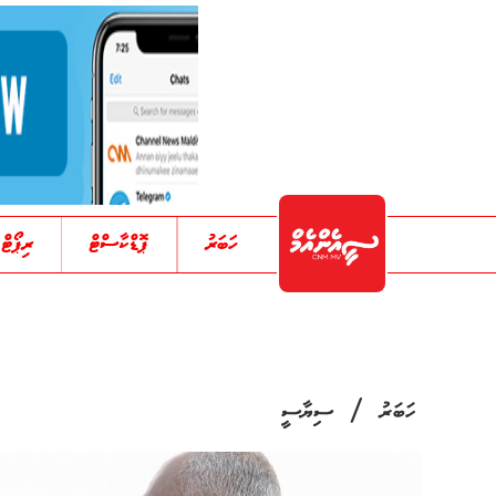
ހަބަރު
ޕޮޑްކާސްޓް
ރިޕޯޓް
/
ހަބަރު
ސިޔާސީ