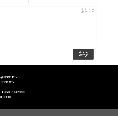
ފޮނުވާ
s@cnm.mv
.cnm.mv
E +960 7892333
1 0330