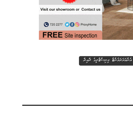
އެންވަޔަރަމެންޓް މިނިސްޓްރީގެ ދާއިރާ