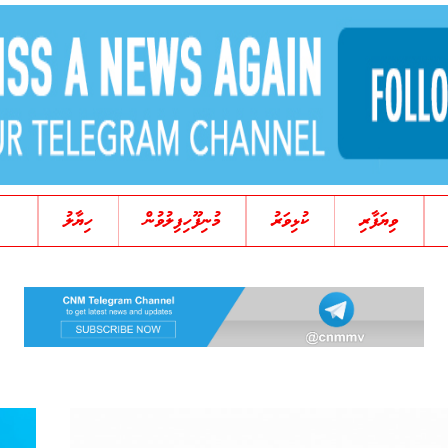
ވިޔަފާރި
ކުޅިވަރު
މުނިފޫހިފިލުވުން
ހިޔާލު