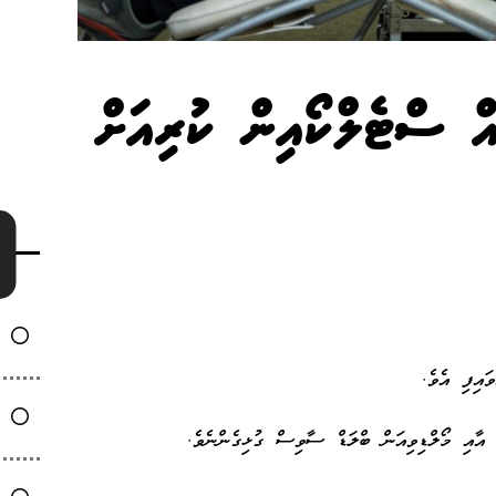
ެއް ސްޓެލްކޯއިން ކުރިއަށް
ައިފި އެވެ.
 އާއި މޯލްޑިވިއަން ބްލަޑް ސާވިސް ގުޅިގެންނެވެ.