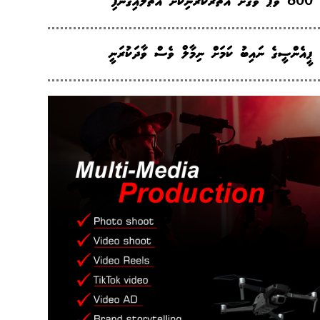
800 ވޭޕް ވަގަށް އެތެރެކުރަނިކޮށް އަތުލައިގެންފި
ޕީއެންސީގެ ނައިބު ކަމަށް ނިމާލް ވެސް ވާދަކުރަނީ