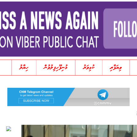
ވިޔަފާރި
ކުޅިވަރު
މުނިފޫހިފިލުވުން
ހިޔާލު