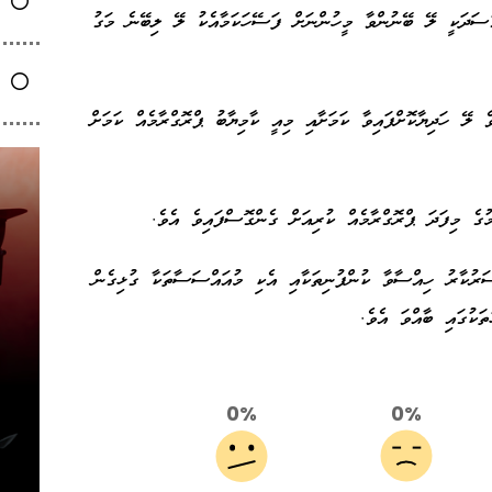
ސަދަކީ ލޭ ބޭނުންވާ މީހުންނަށް ފަސޭހަކަމާއެކު ލޭ ލިބޭނެ މަގު
ެ ލޭ ހަދިޔާކޮށްފައިވާ ކަމަށާއި މިއީ ކާމިޔާބު ޕްރޮގްރާމެއް ކަމަށް
ެ މިފަދަ ޕްރޮގްރާމެއް ކުރިއަށް ގެންގޮސްފައިވެ އެވެ.
ރުކާރު ހިއްސާވާ ކުންފުނިތަކާއި އެކި މުއައްސަސާތަކާ ގުޅިގެން
ތަކުގައި ބާއްވަ އެވެ.
0%
0%