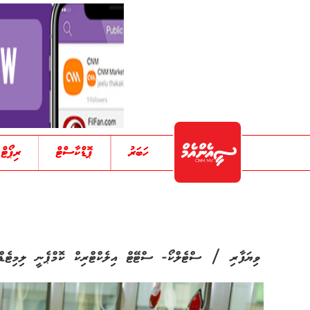
ހަބަރު
ޕޮޑްކާސްޓް
ރިޕޯޓް
/
ވިޔަފާރި
ސްޓެލްކޯ- ސްޓޭޓް އިލެކްޓްރިކް ކޮމްޕެނީ ލިމިޓެޑް