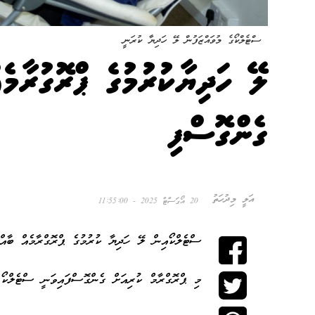
ސްޓެލްކޯގެ މުވައްޒަފުން ލޭ ހަދިޔާ ކުރަނީ
ލޭ ހަދިޔާކުރުމުގެ ޕްރޮގުރާމ
ގެންގޮސްފި
އަލީ މިދުހަތު
20 އޯގަސްޓް 2025 - 11:55:00
ސްޓެލްކޯއިން ލޭ ހަދިޔާ ކުރުމުގެ ޕްރޮގްރާމެއް ބާއްވ
މި ޕްރޮގްރާމް ކުރިއަށް ގެންގޮސްފައިވަނީ ސްޓެލްކޯ