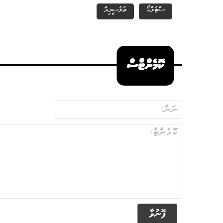
ސްޓެލްކޯ
ތެލެސީމިޔާ
ކޮމެންޓްސް
ފޮނުވާ