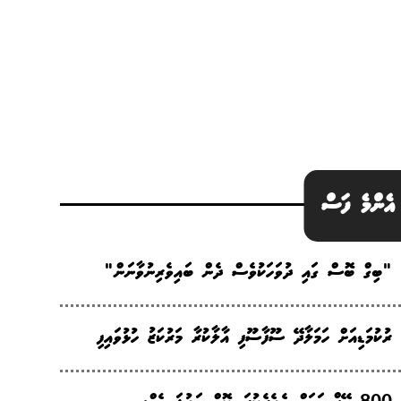
އެންމެ ފަސް
"ބިގް ބޮސް ގައި ދުވަހަކުވެސް ދެން ބައިވެރިނުވާނަން"
ރުކުމަޑިއަށް ހަމަލާދޭ ސޫފާސޫފި އާލާކުރާ މަރުކަޒު ހުޅުވައިފި