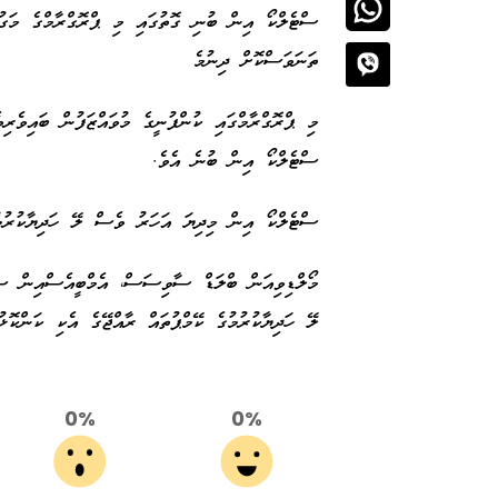
ސްޓެލްކޯ އިން ބުނި ގޮތުގައި މި ޕްރޮގްރާމްގެ މަގު
ތަނަވަސްކޮށް ދިނުމެ
މި ޕްރޮގްރާމްގައި ކުންފުނީގެ މުވައްޒަފުން ބައިވެރިވ
ސްޓެލްކޯ އިން ބުނެ އެވެ.
ސްޓެލްކޯ އިން މިދިޔަ އަހަރު ވެސް ލޭ ހަދިޔާކުރުމުގ
މޯލްޑިވިއަން ބްލަޑް ސާވިސަސް، އެމްބީއެސްއިން ސަ
ލޭ ހަދިޔާކުރުމުގެ ކޭމްޕުތައް ރާއްޖޭގެ އެކި ކަންކޮޅު
0%
0%