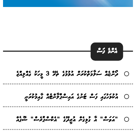
އެންމެ ފަސް
ދޯންޏެއް ސަލާމަތްކުރަން އުޅުމުގެ ތެރޭ 3 މީހަކު ގެއްލިއްޖެ
އުކުޅަހުގައި ފަސް ޓަނުގެ އައިސްޕްލާންޓެއް ގާއިމުކުރަނީ
"އަވަސް" އާ ގުޅިގެން އުރީދޫގެ "އެކްސްޕްރެސް" ޝޮޕެއް