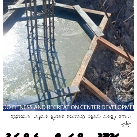
ނ.މަގޫދޫ ފިޓްނަސް ސެންޓަރު ފައުންޑޭޝަން ކޮންކްރީޓް ކާސްޓިންގ މަސައްކަތްތައް
ނިމެނީ