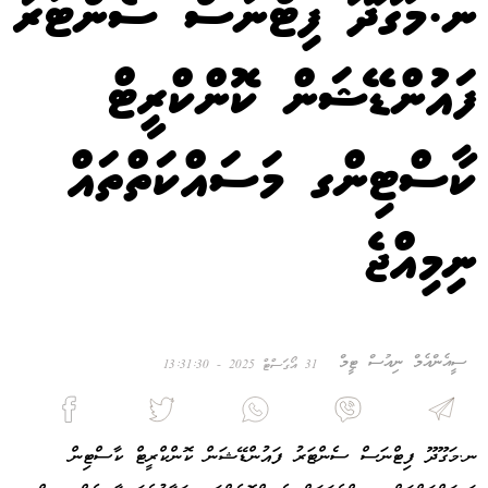
ނ.މަގޫދޫ ފިޓްނަސް ސެންޓަރު
ފައުންޑޭޝަން ކޮންކްރީޓް
ކާސްޓިންގ މަސައްކަތްތައް
ނިމިއްޖެ
ސީއެންއެމް ނިއުސް ޓީމް
31 އޯގަސްޓް 2025 - 13:31:30
ނ.މަގޫދޫ ފިޓްނަސް ސެންޓަރު ފައުންޑޭޝަން ކޮންކްރީޓް ކާސްޓިން