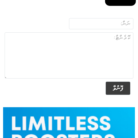
ފޮނުވާ