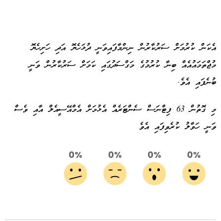
އެކަން ކުރުމަށް ސަރުކާރުން ނިންމާފައިވަނީ ދުޅަހެޔޮ އަދި ހަށިހެޔޮ
މުޖްތަމައުއެއް ބިނާ ކުރުމުގެ މަގްސަދުގައި ކަމަށް ސަރުކާރުން ވަނީ
ބުނެފައި އެވެ.
މި ގޮތުން 63 ފިޓްނަސް ސެންޓަރެއް އެޅުމަށް އެމްއޭސީއެލް އާއި ވެސް
ވަނީ ހަވާލު ކުރެވިފައި އެވެ
0%
0%
0%
0%