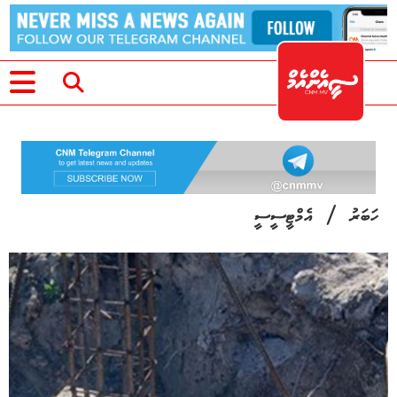
/
ހަބަރު
އެމްޓީސީސީ