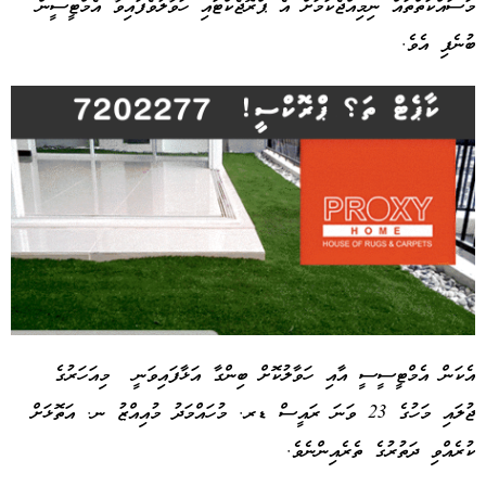
މަސައްކަތްތައް ނިމިއްޖެކަމަށް އެ ޕްރޮޖެކްޓައި ހަވާލުވެފައިވާ އެމްޓީސީން
ބުނެފި އެވެ.
އެކަން އެމްޓީސީސީ އާއި ހަވާލުކޮށް ބިންގާ އަޅާފައިވަނީ މިއަހަރުގެ
ޖުލައި މަހުގެ 23 ވަނަ ރައީސް ޑރ. މުހައްމަދު މުއިއްޒު ނ. އަތޮޅަށް
Advertisement
ކުރެއްވި ދަތުރުގެ ތެރެއިންނެވެ.