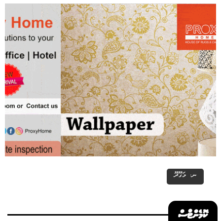
ނ. މަގޫދޫ
ކޮމެންޓްސް