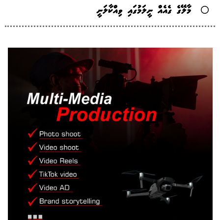
މާލޭގެ ގެއެއް ނީލަމުގައި ވިއްކާލަނީ