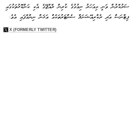
ސަރުކާރުން ވަނީ މިއަހަރު ނިމުމުގެ ކުރިން ރާއްޖޭގެ އެކި ކަންކޮޅުތަކުގައި
ފިޓްނަސް އަދި ރެކްރިއޭޝަނަލް ސެންޓަރުތަކެއް އަޅަން ނިންމާފައި އެވެ.