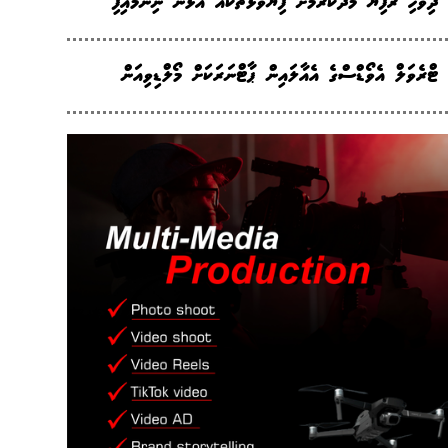
ދިވެހި ރުފިޔާ މަދުކުރުމަށް ފިޔަވަޅުތަކެއް އަޅަން ނިންމައިފި
ޓްރެވަލް އެވޯޑްސްގެ އެއާލައިން ޕާޓްނަރަކަށް މޯލްޑިވިއަން