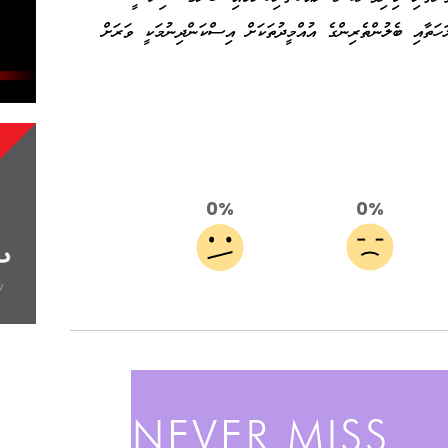
ހަތާއި ބެލުންތެރިންގެ އުއްމީދުތަކަށް އިސްކަންދިނުމަކީ ވަރަށް
0%
0%