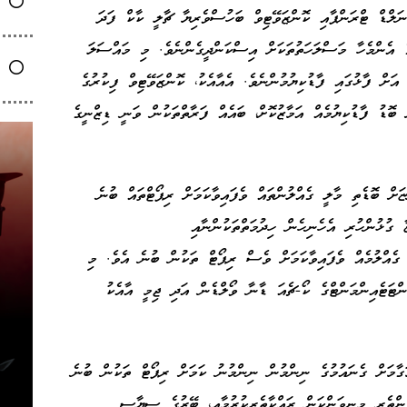
ަލްޑް ޓްރަންޕާއި ކޮންޒަވޭޓިވް ބަހުސްވެރިޔާ ޗާލީ ކާކް ފަދަ
ެ އެންމެހާ މަސްލަހަތުތަކަށް އިސްކަންދީގެންނެވެ. މި މައްސަލަ
ަށް ފާޅުގައި ފާޑުކިޔުމުންނެވެ. އެއާއެކު، ކޮންޒަވޭޓިވް ފިކުރުގެ
ޮޑު ފާޑުކިޔުމެއް އަމާޒުކޮށް، ބައެއް ފަރާތްތަކުން ވަނީ ޑިޒްނީގެ
ށް ބޮޑެތި މާލީ ގެއްލުންތައް ވެފައިވާކަމަށް ރިޕޯޓްތައް ބުނެ
ގުޅުންހުރި އެހެނިހެން ހިދުމަތްތަކުންނާއި
ގެއްލުމެއް ވެފައިވާކަމަށް ވެސް ރިޕޯޓް ތަކުން ބުނެ އެވެ. މި
ންޓަޓެއިންމަންޓްގެ ކޯ-ޗެއަ ޑާނާ ވޯލްޑެން އަދި ޖިމީ އާއެކު
ގާމަށް ގެނައުމުގެ ނިންމުން ނިންމުނު ކަމަށް ރިޕޯޓް ތަކުން ބުނެ
ުންތެރި މިނިވަންކަން ރައްކާތެރިކުރުމާއި، ބޭރުގެ ސިޔާސީ