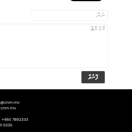
ފޮނުވާ
s@cnm.mv
.cnm.mv
E +960 7892333
1 0330