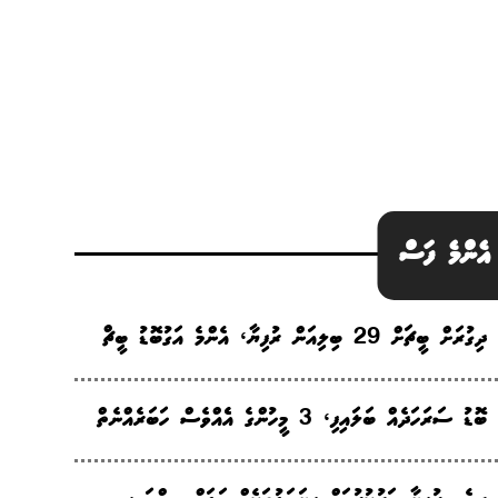
އެންމެ ފަސް
ދިގުރަށް ބީޗަށް 29 ބިލިއަން ރުފިޔާ، އެންމެ އަގުބޮޑު ބީޗް
ބޮޑު ސަރަހަދެއް ބަލައިފި، 3 މީހުންގެ އެެއްވެސް ހަބަރެއްނެތް