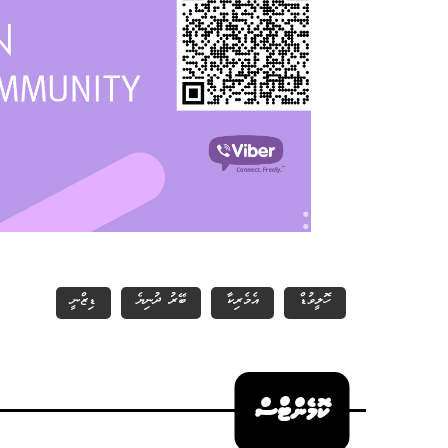
ހޮލީވުޑް
އެމެރިކާ
ބޭރު ދުނިޔެ
ޑިޒްނީ
ކޮމެންޓްސް