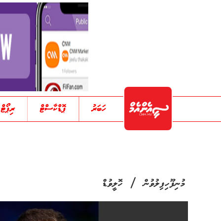
ހަބަރު
ޕޮޑްކާސްޓް
ރިޕޯޓް
/
މުނިފޫހިފިލުވުން
ހޮލީވުޑް