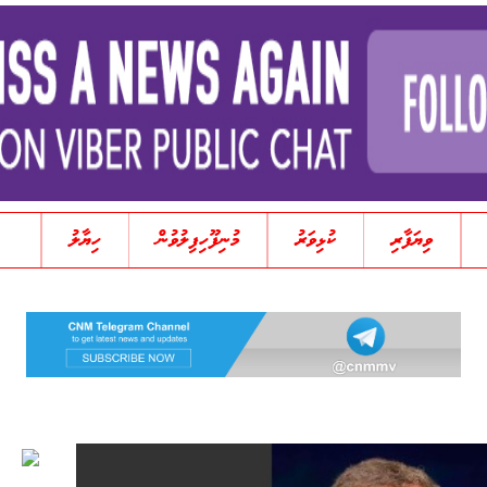
ވިޔަފާރި
ކުޅިވަރު
މުނިފޫހިފިލުވުން
ހިޔާލު