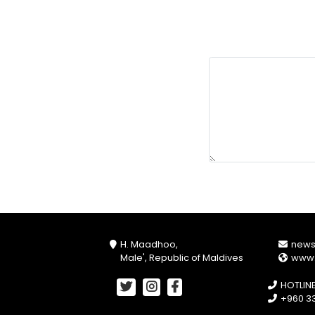
H. Maadhoo,
new
Male', Republic of Maldives
www
HOTLIN
+960 33