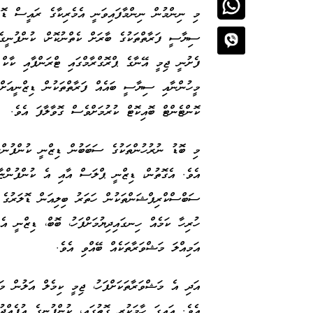
މި ނިންމުން ނިންމާފައިވަނީ އެމެރިކާގެ ރައީސް ޑޮނ
ސިޔާސީ ފަރާތްތަކުގެ ބާރަށް ކެތްނުކޮށް، ކުންފުނީގ
ފެށުނީ ޖިމީ އޭނާގެ ޕްރޮގްރާމްގައި ޓްރަންޕާއި ކާކް އ
މީހުންނާއި ސިޔާސީ ބައެއް ފަރާތްތަކުން ޑިޒްނީއަށް ބ
ކޮންޓެންޓް ބޮއިކޮޓް ކުރުމަށްވެސް ގޮވާލާފަ އެވެ.
މި ބޮޑު ނުރުހުންތަކުގެ ސަބަބުން ޑިޒްނީ ކުންފުންޏަ
އެވެ. އެގޮތުން، ޑިޒްނީ ޕްލަސް އާއި އެ ކުންފުންޏާ 
ސަބްސްކްރިޕްޝަންތަކުން ހަތަރު ބިލިއަން ޑޮލަރުގެ 
ހުރިހާ ކަމެއް ހިނގައިދިޔުމަށްފަހު، ބޮބް، ޑިޒްނީ އެ
އަމިއްލަ މަޝްވަރާތަކެއް ބޭއްވި އެވެ.
އަދި އެ މަޝްވަރާތަކަށްފަހު، ޖިމީ ކިމެލް އަލުން މަ
އެވެ. އައިގަ ހާމަކުރި ގޮތުގައި، ކުންފުނީގެ އުފެއްދ