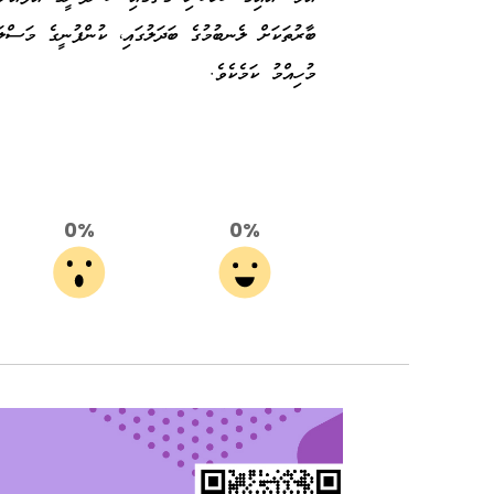
ބާރުތަކަށް ލެނބުމުގެ ބަދަލުގައި، ކުންފުނީގެ މަސްލަ
މުހިއްމު ކަމެކެވެ.
0%
0%