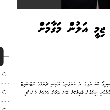
މީ އަލުން މަގާމަށް
އީއޯ ބޮބް އައިގަ، އެ ކުންފުނީގެ އޭބީސީ ޗެނަލްގެ ލޭޓް-ނައިޓް
ރުކުރި ނިންމުން ބާތިލުކޮށް، އޭނާ އަލުން މަގާމަށް ގެނެސްފި