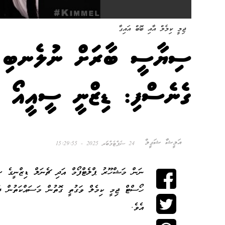
ޖިމީ ކިމެލް އާއި ބޮބް އައިގާ
ސިޔާސީ ބާރަށް ނުލެނބި ޖި
ގެނެސްފި: ޑިޒްނީ ސީއީއޯ
އަމީޝާ ޝަގީމް
24 ސެޕްޓެމްބަރ 2025 - 15:29:55
ނަން މަޝްހޫރު ޕްލެޓްފޯމް އަދި ޗެނަލް ޑިޒްނީގެ ސީ
ހޯސްޓް ޖިމީ ކިމެލް ވަގުތީ ގޮތުން މަސައްކަތުން ދު
އެވެ.