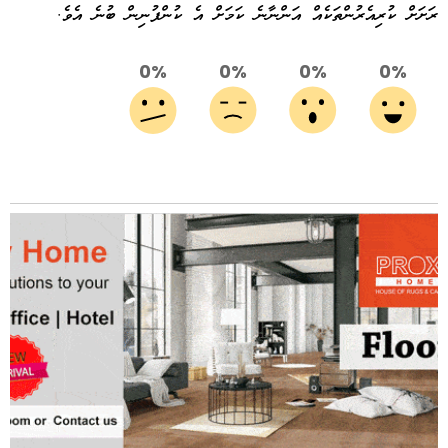
ރަށަށް ކުރިއެރުންތަކެއް އަންނާނެ ކަމަށް އެ ކުންފުނިން ބުނެ އެވެ.
0%
0%
0%
0%