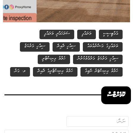
އެމްޓީސީސީ
ތަރައްގީ
ސަރަހައްދީ ތަރައްގީ
ތަރައްގީގެ މަޝްރުއުތައް
ސިއްހީ ދާއިރާ
ސިއްހީ މަރުކަޒު
ސިއްހީ މަރުކަޒު މަރާމާތުކުރުން
ހެލްތު މިނިސްޓްރީ
ހެލްތު މިނިސްޓަރު ނާޒިމް
ހެލްތު މިނިސްޓްރީގެ ދާއިރާ
ލ. ގަން
ކޮމެންޓްސް