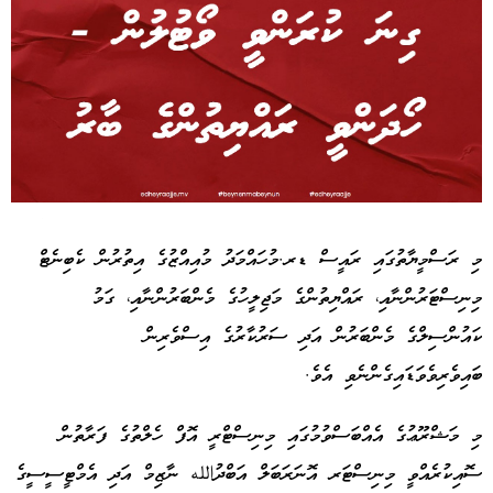
Advertisement
މި ރަސްމީޔާތުގައި ރައީސް ޑރ.މުހައްމަދު މުއިއްޒުގެ އިތުރުން ކެބިނެޓް
މިނިސްޓަރުންނާއި، ރައްޔިތުންގެ މަޖިލީހުގެ މެންބަރުންނާއި، ގަމު
ކައުންސިލްގެ މެންބަރުން އަދި ސަރުކާރުގެ އިސްވެރިން
ބައިވެރިވެވަޑައިގެންނެވި އެވެ.
މި މަޝްރޫޢުގެ އެއްބަސްވުމުގައި މިނިސްޓްރީ އޮފް ހެލްތުގެ ފަރާތުން
ސޮއިކުރެއްވީ މިނިސްޓަރ އޮނަރަބަލް އަބްދުالله ނާޒިމް އަދި އެމްޓީސީސީގެ