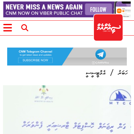
/
ހަބަރު
އެމްޓީސީސީ