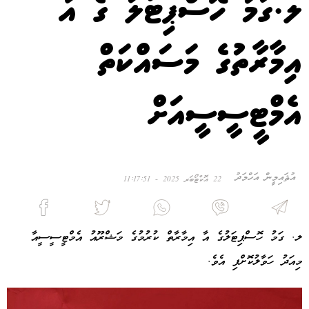
ލ.ގަމު ހޮސްޕިޓަލު ގެ އާ
އިމާރާތުގެ މަސައްކަތް
އެމްޓީސީސީއަށް
އުޘައިމީން އަހްމަދު
22 އޮކްޓޯބަރ 2025 - 11:17:51
ލ. ގަމު ހޮސްޕިޓަލުގެ އާ އިމާރާތް ކުރުމުގެ މަޝްރޫއު އެމްޓީސީސީއާ
މިއަދު ހަވާލުކޮށްފި އެވެ.