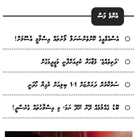
އެންމެ ފަސް
އެސްއެމްއީގެ ކޮންވެންޝަނަލް ލޯނުތައް އިސްލާމީ އުސޫލަށް!
'ދަތިވެއްޖެ' މުޒާހަރާ ކުރިއަށްދާނީ މަޖީދީމަގުން
ސަރުކާރުން ދަރަންޏަށް 1.1 ބިލިއަން ރުފިޔާ ހޯދަނީ
ބޮޑު ގެއްލުމެއް ދޭން ނޭދޭ ނަމަ، މި އިސްލާހުތައް ގެނެސްދީ!