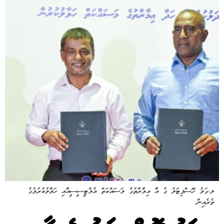
ލ.ގަމު ހޮސްޕިޓަލު ގެ އާ އިމާރާތުގެ މަސައްކަތް އެމްޓީސީސީއާއި ހަވާލުކުރުމުގެ
ތެރެއިން