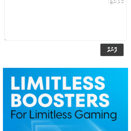
ފޮނުވާ