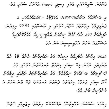
ފަރާތުން ސޮއިކުރެއްވީ އެމްޑީ ޑީސީޕީ (ރޓޑ) އަހުމަދު ސައުދީ އެވެ.
މި މަޝްރޫއުގެ ދަށުން،31968.78 އަކަފޫޓުގެ ސަރަހައްދެއްގައި 2
ފަންގިފިލާގެ އިމާރާތެއް ހަދާނެ ކަމަށާއި މި މަޝްރޫއަކީ 99.93 މިލިއަން
ރުފިޔާއަށް 540 ދުވަސްތެރޭ ނިންމަން އެމްޓީސީސީއާ ހަވާލުކޮށްފައިވާ
މަޝްރޫއެއް ކަމަށް އެމްޓީސީސީން ބުނެ އެވެ.
5625 މީހުންގެ އާބާދީއެއް ދިރިއުޅޭ ގަމު ރައްޔިތުންގެ އެންމެ ބޮޑު އެއް
އުންމީދަކީ ރަށުން ލިބޭ ސިއްހީ ހިދުމަތް ރަނގަޅުވުން ކަމަށާއި ގަމު
ހޮސްޕިޓަލުގެ މަސައްކަތް ނިމުމާއެކު، ގަމު ރައްޔިތުންނަށް ރަށުގައި ތިބެގެން
ހޯދޭ ސިއްހީ ފަރުވާގެ ހިދުމަތުގެ ފެންވަރު ރަނގަޅުވެ، ފުޅާ ވާނެ ކަމަށް އެ
ކުންފުނިން ބުނެ އެވެ.
މިކަމުގެ ސަބަބުން، ރައްޔިތުންގެ ދުޅަހެޔޮކަން އިތުރުވެ، އިޖުތިމާއީ ގޮތުން