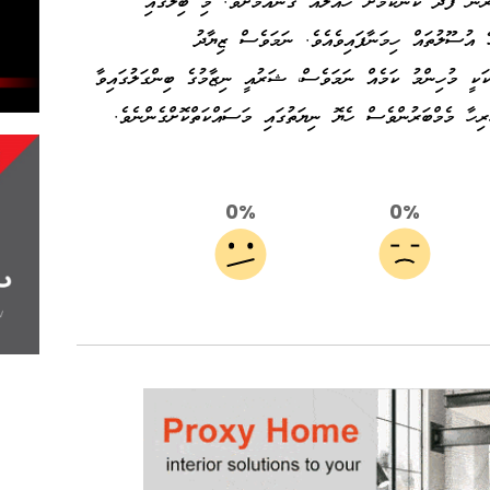
ުން ފަދަ ކަންކަމަށް ހައްލެއް ގެނައުމަށެވެ. މި ބިލުގައި
ޭ އުސޫލުތައް ހިމަނާފައިވެއެވެ. ނަމަވެސް ޒިޔާދު
ަކަކީ މުހިންމު ކަމެއް ނަމަވެސް، ޝަރުއީ ނިޒާމުގެ ބިންގަލުގައިވާ
ރިހާ މެމްބަރުންވެސް ހެޔޮ ނިޔަތުގައި މަސައްކަތްކޮށްގެންނެވެ.
0%
0%