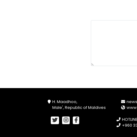
H. Maadhoo,
new
Male', Republic of Maldives
www
HOTLIN
+960 33