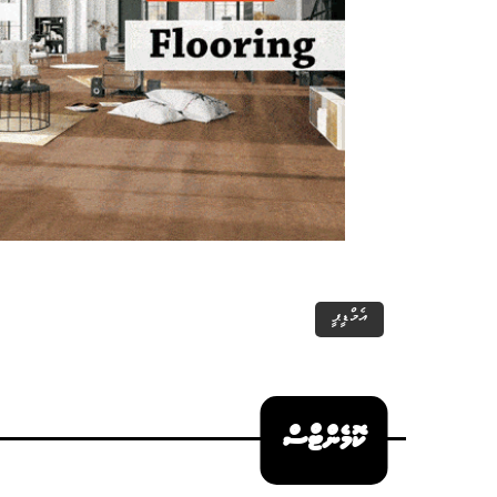
އެމްޑީޕީ
ކޮމެންޓްސް