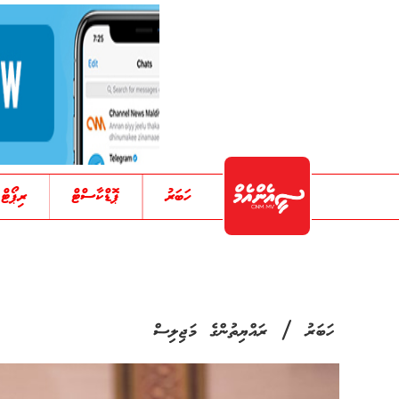
ހަބަރު
ޕޮޑްކާސްޓް
ރިޕޯޓް
/
ހަބަރު
ރައްޔިތުންގެ މަޖިލިސް