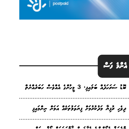
އެންމެ ފަސް
ބޮޑު ސަރަހަދެއް ބަލައިފި، 3 މީހުންގެ އެެއްވެސް ހަބަރެއްނެތް
ދިވެހި ރުފިޔާ މަދުކުރުމަށް ފިޔަވަޅުތަކެއް އަޅަން ނިންމައިފި