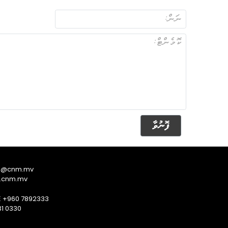
ފޮނުވާ
s@cnm.mv
.cnm.mv
E +960 7892333
1 0330