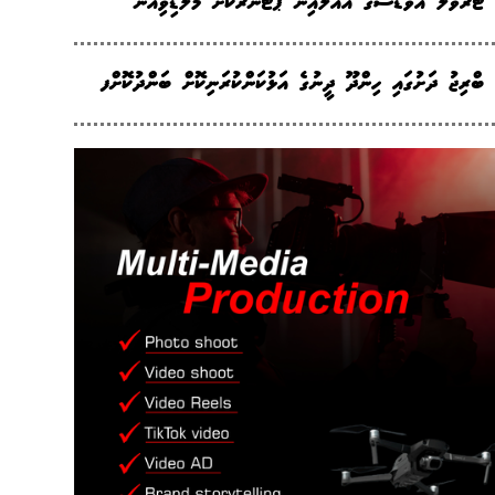
ޓްރެވަލް އެވޯޑްސްގެ އެއާލައިން ޕާޓްނަރަކަށް މޯލްޑިވިއަން
ބްރިޖު ދަށުގައި ހިންދޫ ދީނުގެ އަޅުކަންކުރަނިކޮށް ބަންދުކޮށްފ