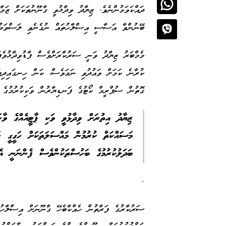
ދައްކަވަމުންނެވެ. ޒިޔާދު ވިދާޅުވީ ގާނޫނުތަކަށް ޒަ
ބޭނުންވާ އަސާސީ އިސްލާހުތައް ނުގެނެވި ލަސްވަމުނ
މެމްބަރު ޒިޔާދު ވަނީ ސަރުކާރަށްވެސް ފާޑުވިދާޅުވެ
ކުރާނެ ކަމަށް ވައުދުވި ނަމަވެސް، ކަން ހިނގައިދިޔ
ގޮތުން ސުޕްރީމް ކޯޓުގެ ފަނޑިޔާރުން ވަކިކުރުމުގެ މަ
ޒިޔާދު އިތުރަށް ވިދާޅުވީ ވަކި ޕާޓީއެއްގެ ވާހ
މަސައްކަތް ކުރުމުން މައްސަލަތަކަށް ހަގީގީ ހ
ބަދަލުކުރުމުގެ ބަހުސްތަކުންވެސް ފެންނަނީ އެ
.
ސަރުކާރުގެ ފަރާތުން ހެއްކާބެހޭ ގާނޫނަށް އިސްލާހު 