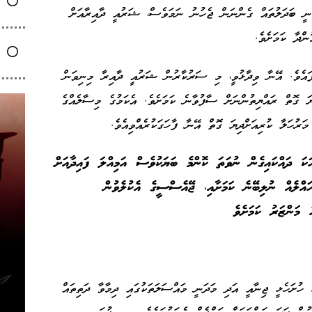
މާނީ ބަދަލުތައް ގެންނަން ޖެހުނު ނަމަވެސް، ޝަރުއީ ދާއިރާއަށް
ްދާ ކަމަށެވެ.
ފައެވެ. އޭނާ ވިދާޅުވީ، މި ސަރުކާރުން ޝަރުއީ ދާއިރާ މިނިވަން
ަ ގޮތް ރައްޔިތުންނަށް ސާފުވާނެ ކަމަށެވެ. އެކަމުގެ މިސާލެއްގެ
ރުހަލާ ކުރިއަށްދިޔަ ގޮތް އޭނާ ފާހަގަކުރެއްވިއެވެ.
ަކަ ދައްކައިގެން ނުވަތަ ކޮންމެ ބަޔަކުވެސް އަމިއްލަ ފައިދާއަށް
ައްލެއް ނުލިބޭނެ ކަމަށާއި، ޖޭއެސްސީގެ އެކުލެވުން
 މަންޒަރު ކަމަށެވެ
ހުށަހެޅީ ޖިނާއީ އަދި މަދަނީ މައްސަލަތަކުގައި ދިމާވާ ދަތިތައް