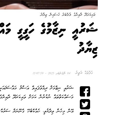
ވައިކަރަދޫ ދާއިރާގެ މެމްބަރު ހުސައިން ޒިޔާދު
ޝަރުއީ ނިޒާމުގެ ހަގީގީ މައ
ޒިޔާދު
ގުފްތަގް އަޖީރު
04 ނޮވެންބަރ 2025 - 15:07:59
ޝަރުއީ ނިޒާމަށް ދިމާވެފައިވާ އަސްލު މައްސަލައަކީ 
މަސައްކަތްތައް ނުކުރުން ކަމަށް ވައިކަރަދޫ ދާއިރާގެ
އޭނާ މިހެން ވިދާޅުވީ، ހެއްކާބެހޭ ގާނޫނަށް ސަރުކާރ