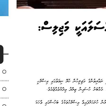
ްސަލައަކީ މަޖިލިސް:
ރައްޔިތުންގެ މަޖިލީހުން ހެޔޮ ނިޔަތުގައި އިސްލާހީ
 މެމްބަރު ހުސައިން ޒިޔާދު ވިދާޅުވެއްޖެއެވެ.
ުން ހުށަހަޅާފައިވާ އިސްލާހުތަކުގެ ބަހުސްގައި ވާހަކަ