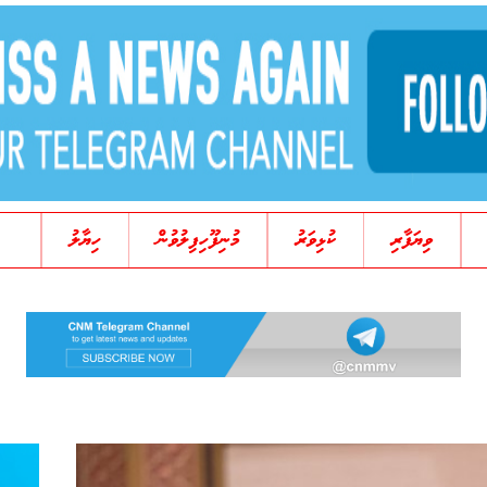
ވިޔަފާރި
ކުޅިވަރު
މުނިފޫހިފިލުވުން
ހިޔާލު