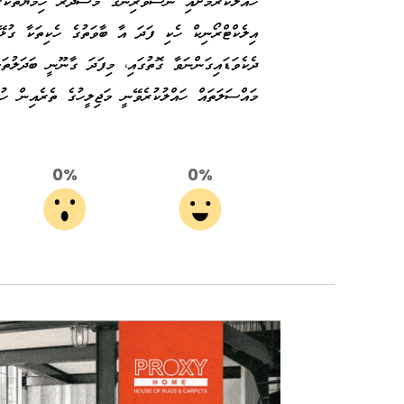
ހައްލުކުރުމަށާއި ނޫސްވެރިންގެ މަސްދަރު ހިމާޔަތްކުރ
އިލެކްޓްރޯނިކް ހެކި ފަދަ އާ ބާވަތުގެ ހެކިތަކާ ގުޅ
ދެކެވަޑައިގަންނަވާ ގޮތުގައި، މިފަދަ ގާނޫނީ ބަދަލުތ
މައްސަލަތައް ހައްލުކުރެވޭނީ މަޖިލީހުގެ ތެރެއިން ހު
0%
0%