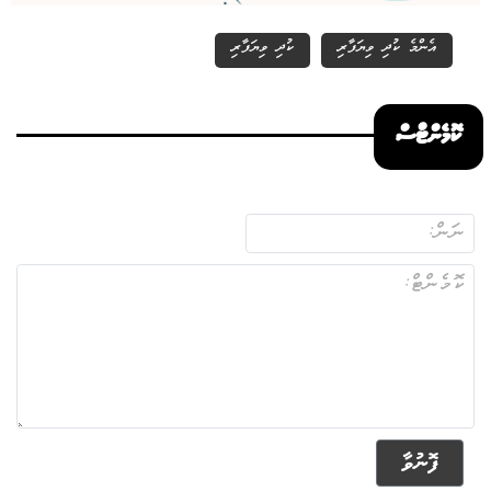
އެންމެ ކުދި ވިޔަފާރި
ކުދި ވިޔަފާރި
ކޮމެންޓްސް
ފޮނުވާ