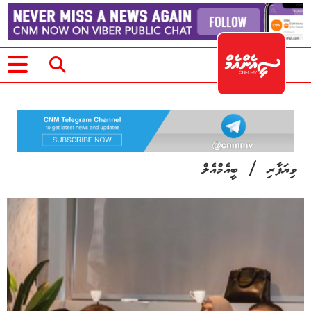
/
ވިޔަފާރި
ބީއެމްއެލް