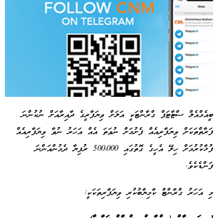
ބީއެމްއެލް ސްޓާޓަޕް ގްރާންޓަކީ އަލަށް ވިޔަފާރީގެ ދާއިރާއަށް ނުކުންނަ
ފަރާތްތަކަށް ވިޔަފާރިއެއް ފެށުމަށް ނުވަތަ އެއް އަހަރު ނުވާ ވިޔަފާރިއެއް
Advertisement
ފުޅާކުރުމަށް ހިލޭ އެހީގެ ގޮތުގައި 500،000 ރުފިޔާ ދެމުންއަންނަ
ފަންޑެކެވެ.
މި އަހަރު ގްރާންޓް ކާމިޔާބުކުރި ވިޔަފާރިތަކަކީ: