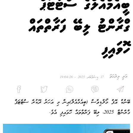
ބީއެމްްއެލްގެ ސްޓާޓަޕް
ގްރާންޓު ލިބޭ ފަރާތްތައް
ހޮވައިފި
އަލީ މިދުހަތު
17 ޑިސެމްބަރ 2025 - 19:04:26
ބޭންކް އޮފް މޯލްޑިވްސް (ބީއެމްއެލް)އިން މި އަހަރު ދޫކުރާ ސްޓާޓަޕް
ގްރާންޓް 2025، ލިބޭ ފަރާތްތައް ހޮވައިފި އެވެ.