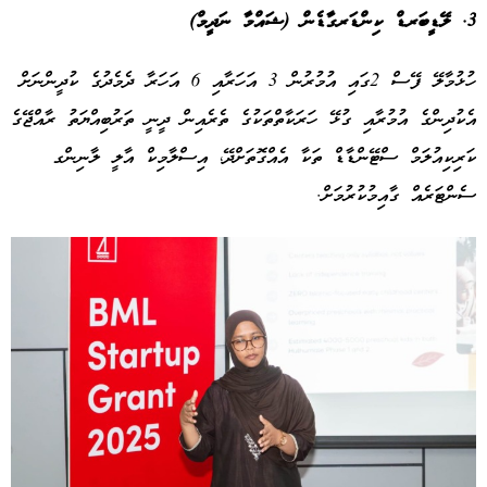
3. ލޭޑީބަރޑް ކިންޑަރގާޑެން (ޝައްމާ ނަދީމް)
ހުޅުމާލޭ ފޭސް 2ގައި އުމުރުން 3 އަހަރާއި 6 އަހަރާ ދެމެދުގެ ކުދީންނަށް
އެކުދިންގެ އުމުރާއި ގުޅޭ ހަރަކާތްތަކުގެ ތެރެއިން ދީނީ ތަރުބިއްޔަތު ރާއްޖޭގެ
ކަރިކިއުލަމް ސްޓޭންޑާޑް ތަކާ އެއްގޮތަށްދޭ، އިސްލާމިކް އާލީ ލާނިންގ
ސެންޓަރެއް ގާއިމުކުރުމަށް.