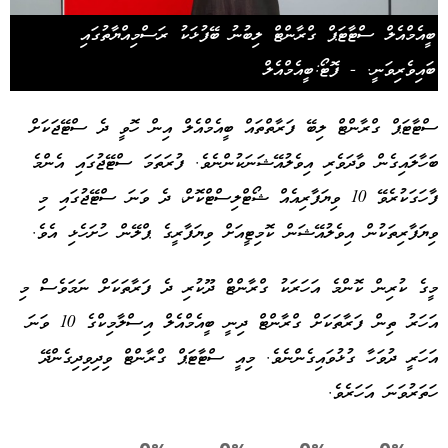
ބީއެމްއެލް ސްޓާޓަޕް ގްރާންޓް ލިބުނު ބޭފުޅަކު ރަސްމިއްޔާތުގައި
ބައިވެރިވަނީ. - ފޮޓޯ:ބީއެމްއެލް
ސްޓާޓަޕް ގްރާންޓް ލިބޭ ފަރާތްތައް ބީއެމްއެލް އިން ހޮވީ ދެ ސްޓޭޖަކަށް
ބަހާލައިގެން ވާދަވެރި އިވެލުއޭޝަނަކުންނެވެ. ފުރަތަމަ ސްޓޭޖުގައި އެންމެ
ފާހަގަކުރެވޭ 10 ވިޔަފާރިއެއް ޝޯޓްލިސްޓްކޮށް، ދެ ވަނަ ސްޓޭޖުގައި މި
ވިޔަފާރިތަކުން އިވެލުއޭޝަން ކޮމިޓީއަށް ވިޔަފާރީގެ ޕްލޭން ހުށަހެޅި އެވެ.
މީގެ ކުރިން ކޮންމެ އަހަރަކު ގްރާންޓް ދޫކުރި ދެ ފަރާތަކަށް ނަމަވެސް މި
އަހަރު ތިން ފަރާތަކަށް ގްރާންޓް ދިނީ ބީއެމްއެލް އިސްލާމިކްގެ 10 ވަނަ
އަހަރީ ދުވަހާ ގުޅުވައިގެންނެވެ. މިއީ ސްޓާޓަޕް ގްރާންޓް ވިދިވިދިގެންދޭ
ހަތަރުވަނަ އަހަރެވެ.