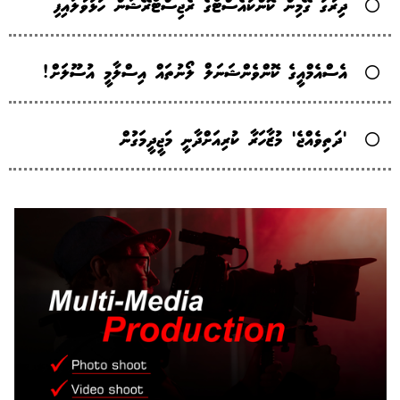
ދިރާގު ގޭމިން ކޮންކުއެސްޓްގެ ރެޖިސްޓްރޭޝަން ހުޅުވާލައިފި
އެސްއެމްއީގެ ކޮންވެންޝަނަލް ލޯނުތައް އިސްލާމީ އުސޫލަށް!
'ދަތިވެއްޖެ' މުޒާހަރާ ކުރިއަށްދާނީ މަޖީދީމަގުން