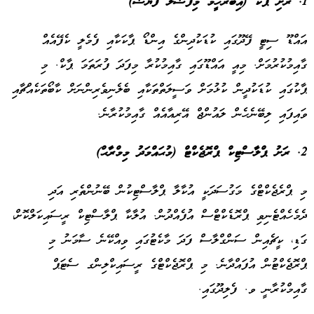
1. ރަށި ޕާކް (އިބްރާހީމް މިފްޟާލް ފަޔާޟް)
އައްޑޫ ސިޓީ ފޭދޫގައި ކުޑަކުދިންގެ އިންޑޯ ޕާކަކާއި ފެމެލީ ކެފޭއެއް
ގާއިމުކުރުމަށް. މިއީ އައްޑޫގައި ގާއިމުކުރާ މިފަދަ ފުރަތަމަ ޕާކް. މި
ޕާކުގައި ކުޑަކުދީން ކުޅުމަށް ވަސީލަތްތަކާއި ބެލެނިވެރިންނަށް ކާބޯތަކެއްޗާއި
ވައިފައި ލިބޭނެހެން ލައުންޖް އޭރިއާއެއް ގާއިމުކުރާނެ.
2. ރަށު ޕްލާސްޓިކް ޕްރޮޖެކްޓް (މުޙައްމަދު މިމްރާޙް)
މި ޕްރެޖެކްޓްގެ މަގުސަދަކީ އުކާލާ ޕްލާސްޓިކުން ބޭނުންތެރި އަދި
ދެމެހެއްޓެނިވި ޕްރޮޑެކްޓްސް އުފެއްދުން. އުލާކާ ޕްލާސްޓިކް ރީސައިކަލްކޮށް،
ގަޑި، ކީޗެއިން ސަންގްލާސް ފަދަ މާކެޓުގައި ވިއްކޭނެ ސާމަނު މި
ޕްރޮޖެކްޓުން އުފައްދާނެ. މި ޕްރޮޖެކްޓްގެ ރީސައިކްލިންގ ސެޓަޕް
ގާއިމްކުރާނީ ވ. ފެލިދޫގައި.