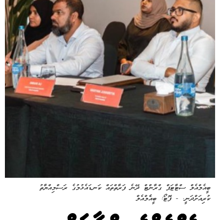
ބީއެމްއެލް ސްޓާޓަޕް ގްރާންޓް ދޭނެ ފަރާތްތައް ކަނޑައެޅުމުގެ ރަސްމިއްޔާތު
ކުރިއަށްދަނީ. - ފޮޓޯ: ބީއެެމްއެލް