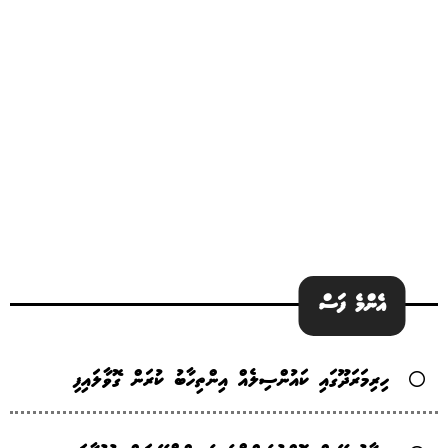
އެންމެ ފަސް
ހިރިމަރަދޫގައި ކައުންސިލެއް އިންތިހާބު ކުރަން ގޮވާލައިފި