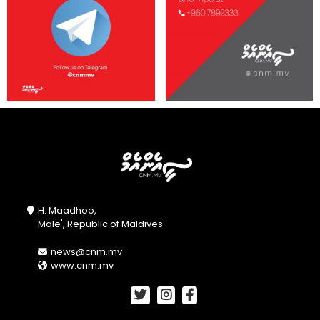
H. Maadhoo,
Male', Republic of Maldives
news@cnm.mv
www.cnm.mv