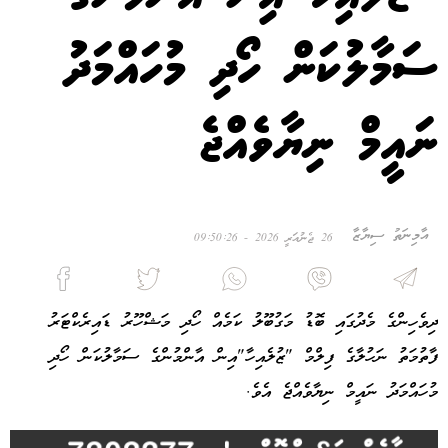
ސަމާލުކަން ހޯދި މުހައްމަދު
ނައީމް ނިޔާވެއްޖެ
އާމިނަތު ސިޔާޒާ
26 ޖެނުއަރީ 2026 - 09:50:26
ދިވެހިންގެ މެދުގައި ބޮޑު މަގުބޫލު ކަމެއް ހޯދި މަޝްހޫރު ޑައިރެކްޓަރު
ފާތުމަތު ނަހުލާގެ ފިލްމް "ޒުލެއިހާ"އިން އާންމުންގެ ސަމާލުކަން ހޯދި
މުހައްމަދު ނައީމް ނިޔާވެއްޖެ އެވެ.