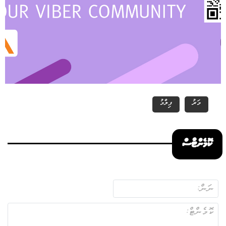
މަރު
ފިލްމު
ކޮމެންޓްސް