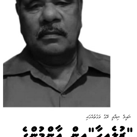
ނައީމް ނިޔާވީ ޜޭގެ ވަގުތެއްގައި
"ޒުލެއިހާ"އިން އާންމުންގެ