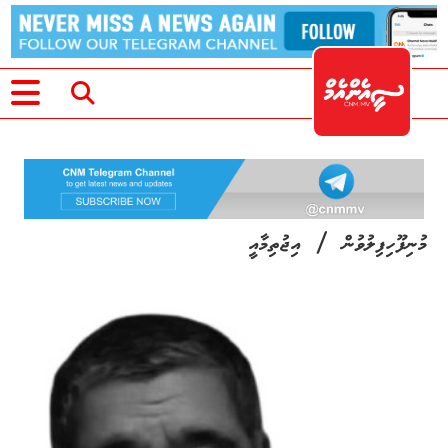
/
މުނިފޫހިފިލުވުން
އިޖުތިމާއީ