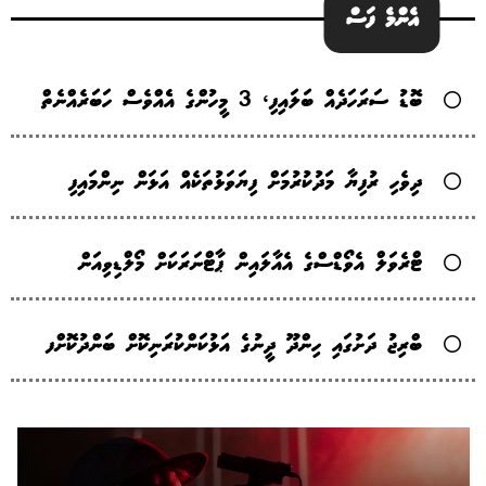
އެންމެ ފަސް
ބޮޑު ސަރަހަދެއް ބަލައިފި، 3 މީހުންގެ އެެއްވެސް ހަބަރެއްނެތް
ދިވެހި ރުފިޔާ މަދުކުރުމަށް ފިޔަވަޅުތަކެއް އަޅަން ނިންމައިފި
ޓްރެވަލް އެވޯޑްސްގެ އެއާލައިން ޕާޓްނަރަކަށް މޯލްޑިވިއަން
ބްރިޖު ދަށުގައި ހިންދޫ ދީނުގެ އަޅުކަންކުރަނިކޮށް ބަންދުކޮށްފ