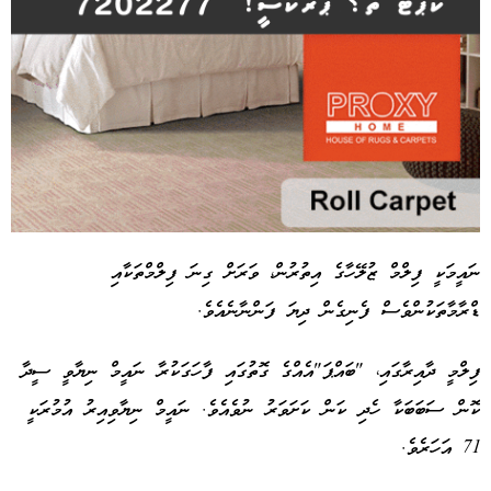
ނައީމަކީ ފިލްމް ޒުލޭހާގެ އިތުރުން، ވަރަށް ގިނަ ފިލްމްތަކާއި
ޑްރާމާތަކުންވެސް ފެނިގެން ދިޔަ ފަންނާނެއެވެ.
Advertisement
ފިލްމީ ދާއިރާގައި، "ބައްޕަ"އެއްގެ ގޮތުގައި ފާހަގަކުރާ ނައީމް ނިޔާވީ ސީދާ
ކޮން ސަބަބަކާ ހެދި ކަން ކަށަވަރު ނުވެއެވެ. ނައީމް ނިޔާވިއިރު އުމުރަކީ
71 އަހަރެވެ.