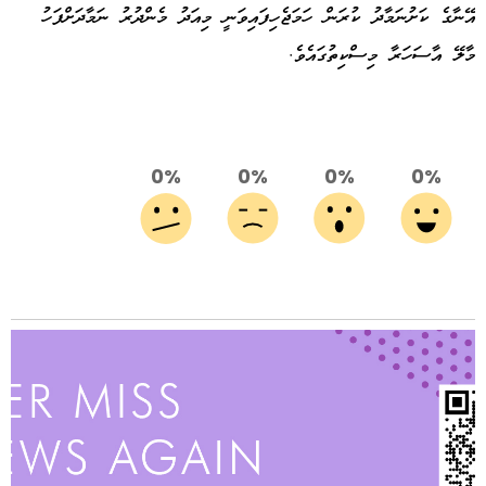
އޭނާގެ ކަށުނަމާދު ކުރަން ހަމަޖެހިފައިވަނީ މިއަދު މެންދުރު ނަމާދަށްފަހު
މާލޭ އާސަހަރާ މިސްކިތުގައެވެ.
0%
0%
0%
0%