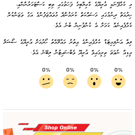
މި ކެމްޕޭނަކީ އުރީދޫގެ ކާމިޔާބީގެ ފަހަތުގައި ތިބި ކަސްޓަމަރުންނާއި،
ހިދުމަތް ދިނުމުގައި މަސައްކަތް ކުރަމުންދާ މުވައްޒަފުންގެ އަގު ވަޒަންކުރާ
ކެމްޕެއިނެއް ކަމަށް އެ ކުންފުނިން ބުނެ އެވެ.
ލިވް އަންލިމިޓަޑް ކެމްޕެއިންގެ އިތުރު މައުލޫމާތު ހޯދުމަށް އުރީދޫގެ ސޯޝަލް
މީޑިއާ ނުވަތަ ތިރީގައިވާ އުރީދޫ ވެބްސައިޓުން ލިބޭނެ އެވެ.
0%
0%
0%
0%