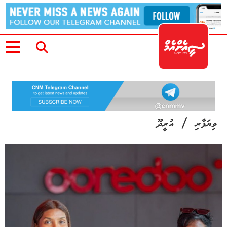
/
ވިޔަފާރި
އުރީދޫ