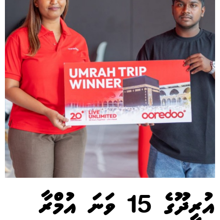
އުރީދޫގެ 15 ވަނަ އުމްރާ