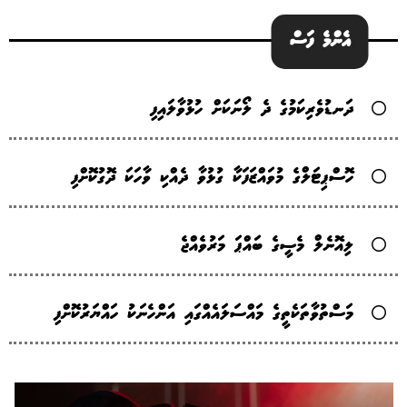
އެންމެ ފަސް
ދަނޑުވެރިކަމުގެ ދެ ލޯނަކަށް ހުޅުވާލައިފި
ހޮސްޕިޓަލްގެ މުވައްޒަފަކާ ގުޅުވާ ދެއްކި ވާހަކަ ދޮގުކޮށްފި
ލިއޮނެލް މެސީގެ ބައްޕަ މަރުވެއްޖެ
މަސްތުވާތަކެތީގެ މައްސަލައެއްގައި އަންހެނަކު ހައްޔަރުކޮށްފި