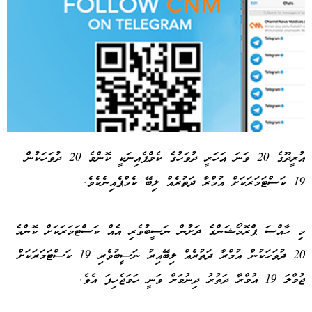
އުރީދޫގެ 20 ވަނަ އަހަރީ ދުވަހުގެ ކެމްޕެއިނަކީ ކޮންމެ 20 ދުވަހަކުން
19 ކަސްޓަމަރަކަށް އުމްރާ ދަތުރެއް ލިބޭ ކެމްޕެއިނެކެވެ.
Advertisement
މި ހާއްސަ ޕްރޮމޯޝަންގެ ދަށުން ނަސީބުވެރި އެއް ކަސްޓަމަރަކަށް ކޮންމެ
20 ދުވަހަކުން އުމްރާ ދަތުރެއް ލިބޭއިރު ނަސީބުވެރި 19 ކަސްޓަމަރަކަށް
ޖުމްލަ 19 އުމްރާ ދަތުރު ދިނުމަށް ވަނީ ހަމަޖެހިފަ އެވެ.