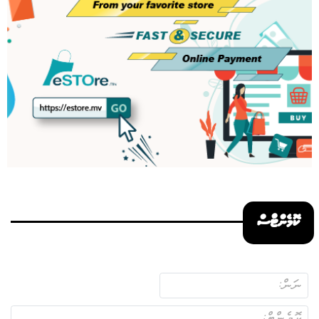
ކޮމެންޓްސް