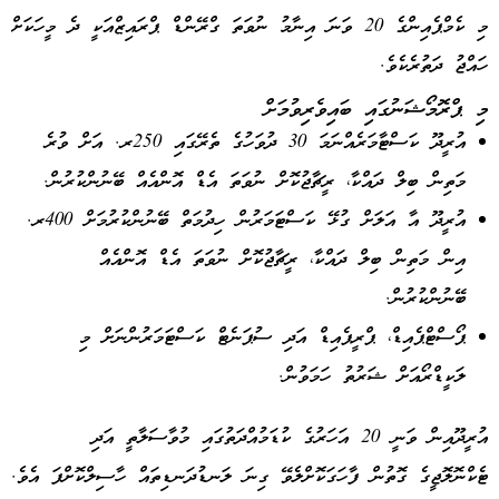
މި ކެމްޕެއިންގެ 20 ވަނަ އިނާމު ނުވަތަ ގްރޭންޑް ޕްރައިޒްއަކީ ދެ މީހަކަށް
ހައްޖު ދަތުރެކެވެ.
މި ޕްރޮމޯޝަނުގައި ބައިވެރިވުމަށް
އުރީދޫ ކަސްޓާމަރެއްނަމަ 30 ދުވަހުގެ ތެރޭގައި 250ރ. އަށް ވުރެ
މަތިން ބިލް ދައްކާ، ރީޗާޖުކޮށް ނުވަތަ އެޑް އޮންއެއް ބޭނުންކުރުން.
އުރީދޫ އާ އަލަށް ގުޅޭ ކަސްޓަމަރުން ހިދުމަތް ބޭނުންކުރުމަށް 400ރ.
އިން މަތިން ބިލް ދައްކާ، ރީޗާޖުކޮށް ނުވަތަ އެޑް އޮންއެއް
ބޭނުންކުރުން.
ޕޯސްޓްޕެއިޑް، ޕްރީޕެއިޑް އަދި ސުޕަނެޓް ކަސްޓަމަރުންނަށް މި
ލަކީޑްރޯއަށް ޝަރުތު ހަމަވުން.
އުރީދޫއިން ވަނީ 20 އަހަރުގެ ކުޑަމުއްދަތުގައި މުވާސަލާތީ އަދި
ޓެކްނޮލޮޖީގެ ގޮތުން ފާހަގަކޮށްލެވޭ ގިނަ ލަނޑުދަނޑިތައް ހާސިލްކޮށްފަ އެވެ.