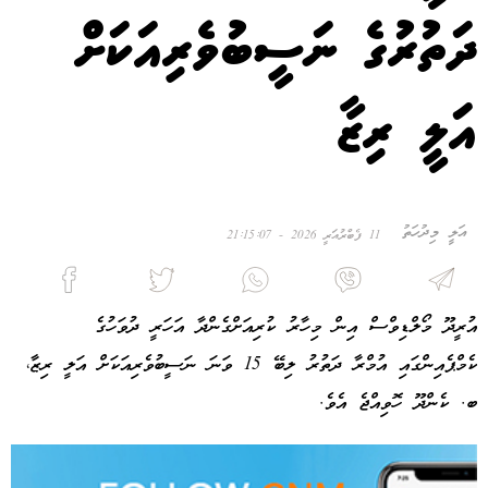
ދަތުރުގެ ނަސީބުވެރިއަކަށް
އަލީ ރިޒާ
އަލީ މިދުހަތު
11 ފެބްރުއަރީ 2026 - 21:15:07
އުރީދޫ މޯލްޑިވްސް އިން މިހާރު ކުރިއަށްގެންދާ އަހަރީ ދުވަހުގެ
ކެމްޕެއިންގައި އުމްރާ ދަތުރު ލިބޭ 15 ވަނަ ނަސީބުވެރިއަކަށް އަލީ ރިޒާ،
ބ. ކެންދޫ ހޮވިއްޖެ އެވެ.