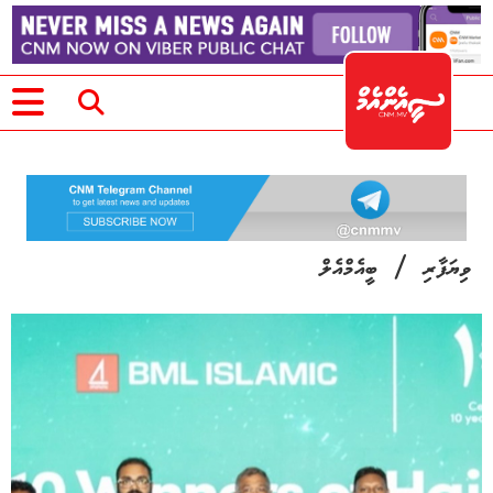
/
ވިޔަފާރި
ބީއެމްއެލް