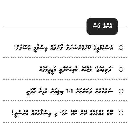
އެންމެ ފަސް
އެސްއެމްއީގެ ކޮންވެންޝަނަލް ލޯނުތައް އިސްލާމީ އުސޫލަށް!
'ދަތިވެއްޖެ' މުޒާހަރާ ކުރިއަށްދާނީ މަޖީދީމަގުން
ސަރުކާރުން ދަރަންޏަށް 1.1 ބިލިއަން ރުފިޔާ ހޯދަނީ
ބޮޑު ގެއްލުމެއް ދޭން ނޭދޭ ނަމަ، މި އިސްލާހުތައް ގެނެސްދީ!