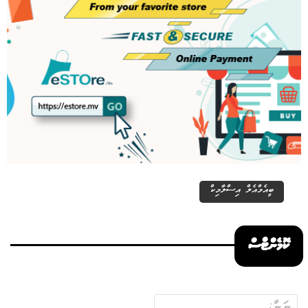
ބީއެމްއެލް އިސްލާމިކް
ކޮމެންޓްސް