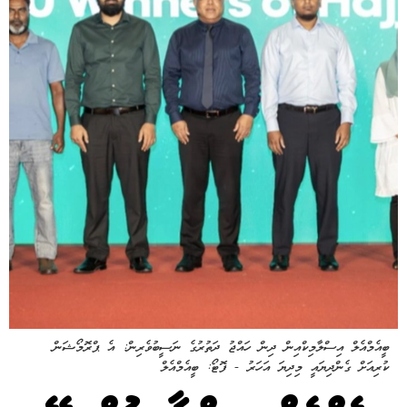
ބީއެމްއެލް އިސްލާމިކްއިން ދިން ހައްޖު ދަތުރުގެ ނަސީބުވެރިން: އެ ޕްރޮމޯޝަން
ކުރިއަށް ގެންދިޔައީ މިދިޔަ އަހަރު - ފޮޓޯ: ބީއެމްއެލް