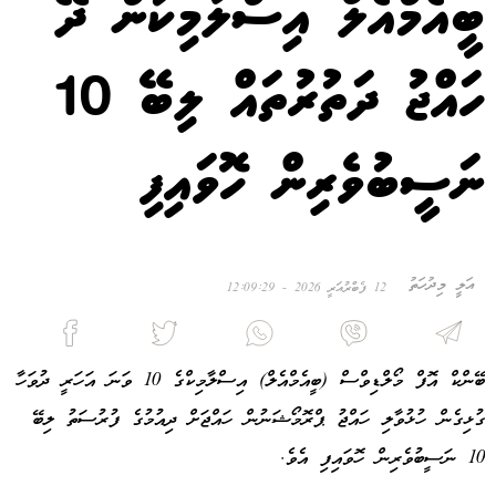
ބީއެމްއެލް އިސްލާމިކުން ދޭ
ހައްޖު ދަތުރުތައް ލިބޭ 10
ނަސީބުވެރިން ހޮވައިފި
އަލީ މިދުހަތު
12 ފެބްރުއަރީ 2026 - 12:09:29
ބޭންކް އޮފް މޯލްޑިވްސް (ބީއެމްއެލް) އިސްލާމިކްގެ 10 ވަނަ އަހަރީ ދުވަހާ
ގުޅިގެން ހުޅުވާލި ހައްޖު ޕްރޮމޯޝަނުން ހައްޖަށް ދިއުމުގެ ފުރުސަތު ލިބޭ
10 ނަސީބުވެރިން ހޮވައިފި އެވެ.