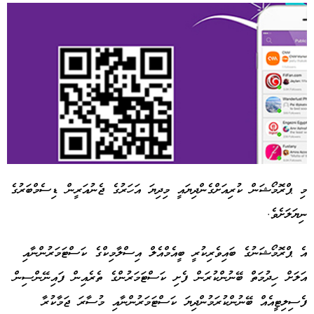
މި ޕްރޮމޯޝަން ކުރިއަށްގެންދިޔައީ މިދިޔަ އަހަރުގެ ޖެނުއަރީން ޑިސެމްބަރުގެ
ނިޔަލަށެވެ.
Advertisement
އެ ޕްރޮމޯޝަނުގެ ބައިވެރިކުރީ ބީއެމްއެލް އިސްލާމިކްގެ ކަސްޓަމަރުންނާއި
އަލަށް ހިދުމަތް ބޭނުންކުރަން ފެށި ކަސްޓަމަރުންގެ ތެރެއިން ފައިނޭންސިން
ފެސިލިޓީއެއް ބޭނުންކުރަމުންދިޔަ ކަސްޓަމަރުންނާއި މުސާރަ ޖަމާކުރާ