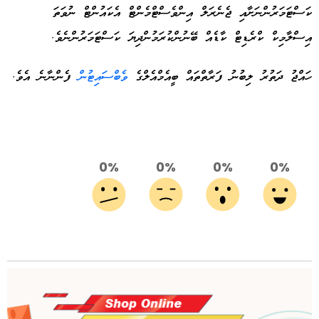
ކަސްޓަމަރުންނަށާއި ޖެނެރަލް އިންވެސްޓްމެންޓް އެކައުންޓް ނުވަތަ
އިސްލާމިކް ކްރެޑިޓް ކާޑެއް ބޭނުންކުރަމުންދިޔަ ކަސްޓަމަރުންނެވެ.
ހައްޖު ދަތުރު ލިބުނު ފަރާތްތައް ބީއެމްއެލްގެ
ވެބްސައިޓުން
ފެންނާނެ އެވެ.
0%
0%
0%
0%