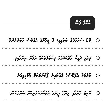
އެންމެ ފަސް
ބޮޑު ސަރަހަދެއް ބަލައިފި، 3 މީހުންގެ އެެއްވެސް ހަބަރެއްނެތް
ދިވެހި ރުފިޔާ މަދުކުރުމަށް ފިޔަވަޅުތަކެއް އަޅަން ނިންމައިފި
ޓްރެވަލް އެވޯޑްސްގެ އެއާލައިން ޕާޓްނަރަކަށް މޯލްޑިވިއަން
ބްރިޖު ދަށުގައި ހިންދޫ ދީނުގެ އަޅުކަންކުރަނިކޮށް ބަންދުކޮށްފ