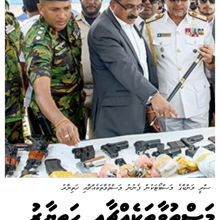
ސްރީ ލަންކާގެ މަސްބޯޓަކުން ފެނުނު މަސްތުވާތަކެއްޗާއި ހަތިޔާރު
މަސްތުވާތަކެއްޗާއި ހަތިޔާރު