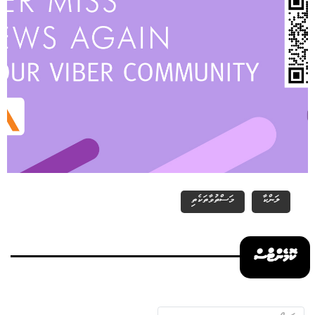
ލަންކާ
މަސްތުވާތަކެތި
ކޮމެންޓްސް