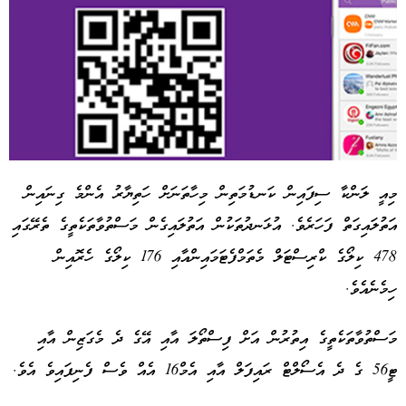
މިއީ ލަންކާ ސިފައިން ކަނޑުމަތިން މިހާތަނަށް ހަތިޔާރު އެންމެ ގިނައިން
އަތުލައިގަތް ފަހަރެވެ. އުޅަނދުތަކުން އަތުލައިގެން މަސްތުވާތަކެތީގެ ތެރޭގައި
Advertisement
478 ކިލޯގެ ކްރިސްޓަލް މެތަމްފެޓަމައިންއާއި 176 ކިލޯގެ ހެރޮއިން
ހިމެނެއެވެ.
މަސްތުވާތަކެތީގެ އިތުރުން އަށް ފިސްތޯލަ އާއި އޭގެ ދެ މެގަޒިން އާއި
ޓީ56 ގެ ދެ އެސޯލްޓް ރައިފަލް އާއި އެމް16 އެއް ވެސް ފެނިފައިވެ އެވެ.