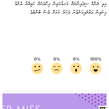
މިއީ ލަންކާ ސިފައިންނަށް ކަނޑުމަތިން މިހާތަނަށް ހަތިޔާރު އެންމެ
ގިނައިން އަތުލައިގަނެވުނު ފަހަރު ކަމަށް ވެސް ބުންޏެވެ.
0%
0%
0%
100%