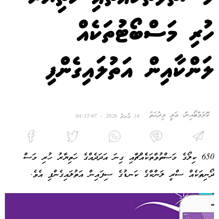
ހުރި މަސްބޯޓުތަކެއް
ލަންކާއިން އަތުލައިގެންފި
ކޮލަމްބޯއިން, އަލީ މިދުހަތު
14 މާރޗް 2026 - 04:35:07
650 ކިލޯގެ މަސްތުވާތަކެެއްޗާއި ގިނަ އަދަދެއްގެ ހަތިޔާރު ހުރި މަސް
ދޯނިތަކެއް ސްރީ ލަންކާގެ ކަނޑުގެ ސިފައިން އަތުލައިގެންފި އެވެ.