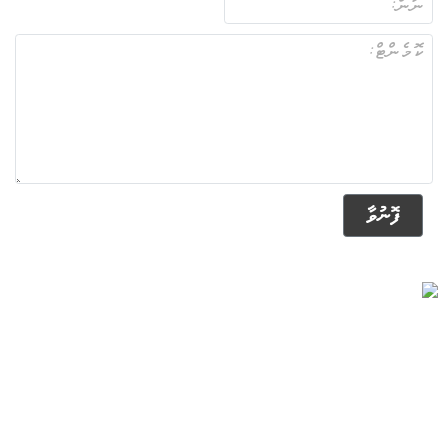
ފޮނުވާ