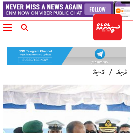
/
ދުނިޔެ
އޭޝިއާ