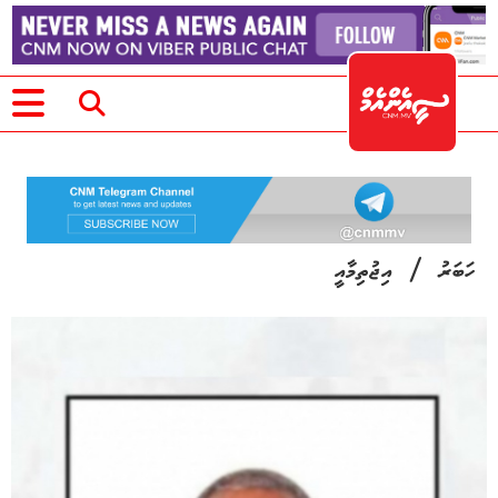
/
ހަބަރު
އިޖުތިމާއީ