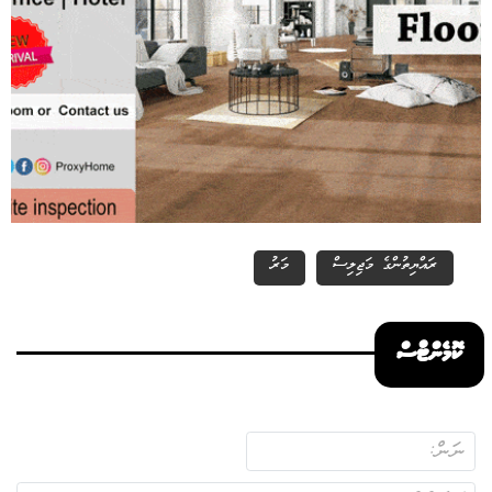
ރައްޔިތުންގެ މަޖިލިސް
މަރު
ކޮމެންޓްސް