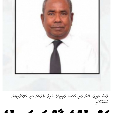
މޫސާ ރަމީޒު: އޭނާ ވަނީ ހާއްސަ މަޖިލީހުގެ ކުރީގެ މެމްބަރު އަދި އަތޮޅުވެރިކަން
ކުރައްވާފައި--