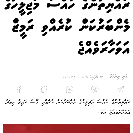
ރައްޔިތުންގެ ހާއްސަ މަޖިލީހުގެ
މެންބަރުކަން ކުރެއްވި ރަމީޒް
އަވަހާރަވެއްޖެ
އަލީ މިދުހަތު
05 އޭޕްރީލް 2026 - 19:27:55
ރައްޔިތުންގެ ހާއްސަ މަޖިލީހުގެ މެމްބަރުކަން ކުރެއްވި މޫސާ ރަމީޒު މިއަދު
އަވަހާރަވެއްޖެ އެވެ.