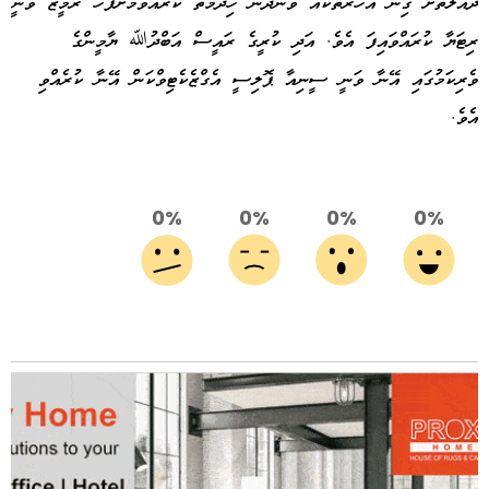
ދައުލަތަށް ގިނަ އަހަރުތަކެއް ވަންދެން ހިދުމަތް ކުރެއްވުމަށްފަހު ރަމީޒު ވަނީ
ރިޓަޔާ ކުރައްވައިފަ އެވެ. އަދި ކުރީގެ ރައީސް އަބްދުﷲ ޔާމީންގެ
ވެރިކަމުގައި އޭނާ ވަނީ ސީނިއާ ޕޮލިސީ އެގްޒެކެޓިވްކަން އޭނާ ކުރެއްވި
އެވެ.
0%
0%
0%
0%