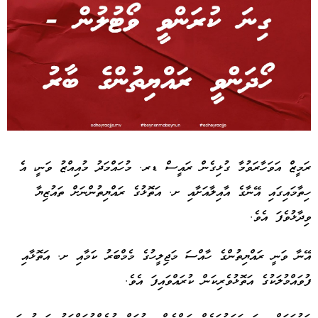
Advertisement
ރަމީޒް އަވަހާރަވުމާ ގުޅިގެން ރައީސް ޑރ. މުހައްމަދު މުއިއްޒު ވަނީ، އެ
ހިތާމައިގައި އޭނާގެ އާއިލާއަށާއި ށ. އަތޮޅުގެ ރައްޔިތުންނަށް ތައުޒިޔާ
ވިދާޅުވެފަ އެވެ.
އޭނާ ވަނީ ރައްޔިތުންގެ ހާއްސަ މަޖިލީހުގެ މެމްބަރު ކަމާއި ށ. އަތޮޅާއި
ފުވައްމުލަކުގެ އަތޮޅުވެރިކަން ކުރައްވައިފަ އެވެ.