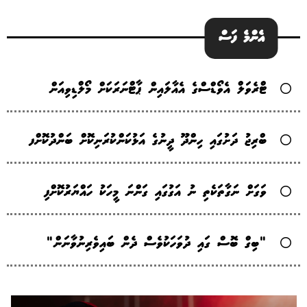
އެންމެ ފަސް
ޓްރެވަލް އެވޯޑްސްގެ އެއާލައިން ޕާޓްނަރަކަށް މޯލްޑިވިއަން
ބްރިޖު ދަށުގައި ހިންދޫ ދީނުގެ އަޅުކަންކުރަނިކޮށް ބަންދުކޮށްފ
ވަގަށް ނަގާތަކެތި ނު އަގުގައި ގަންނަ މީހަކު ހައްޔަރުކޮށްފި
"ބިގް ބޮސް ގައި ދުވަހަކުވެސް ދެން ބައިވެރިނުވާނަން"