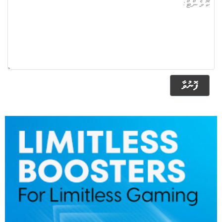
ފޮނުވާ