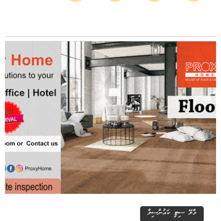
މާލޭ ސިޓީ ކައުންސިލް