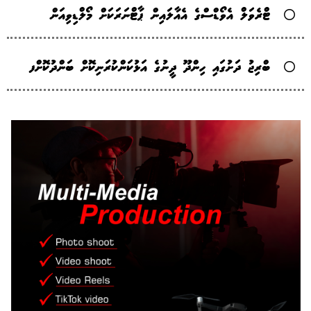
ޓްރެވަލް އެވޯޑްސްގެ އެއާލައިން ޕާޓްނަރަކަށް މޯލްޑިވިއަން
ބްރިޖު ދަށުގައި ހިންދޫ ދީނުގެ އަޅުކަންކުރަނިކޮށް ބަންދުކޮށްފ