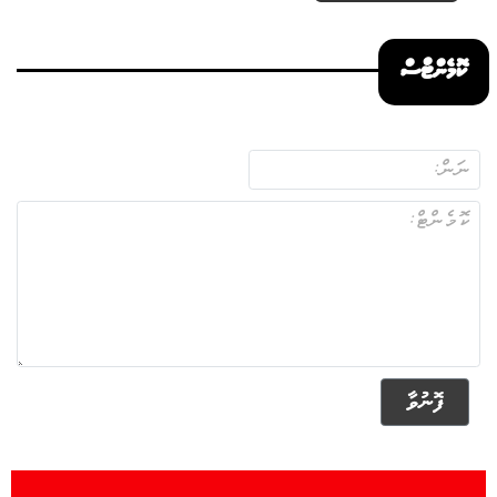
ކޮމެންޓްސް
ފޮނުވާ