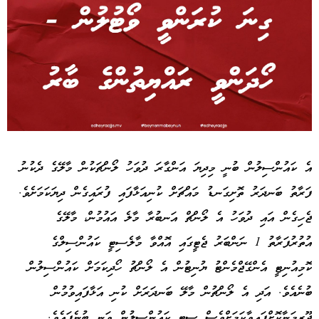
Advertisement
އެ ކައުންސިލުން ބުނީ މިދިޔަ އަންގާރަ ދުވަހު ލޯންޗަކުން މާލޭގެ ދެކުނު
ފަރާތު ބަނދަރު ތޮށިގަނޑު މައްޗަށް ކުނިއަޅާފައި ފުރައިގެން ދިޔަކަމަށެވެ.
ޖެހިގެން އައި ދުވަހު އެ ލޯންޗް އަނބުރާ މާލެ އައުމުން، މާލޭގެ
އުތުރުފަރާތު 1 ނަންބަރު ޖެޓީގައި އޮއްވާ މާލެސިޓީ ކައުންސިލްގެ
ކޮމިއުނިޓީ އެންގޭޖްމެންޓު ޔުނިޓުން އެ ލޯންޗު ހޯދިކަމަށް ކައުންސިލުން
ބުނެއެވެ. އަދި އެ ލޯންޗުން މާލޭ ބަނދަރަށް ކުނި އަޅާފައިވުމުން
ޖޫރިމަނާކޮށްފައިވާކަމަށްވެސް ސިޓީ ކައުންސިލުން ވަނީ ބުނެފައެވެ.