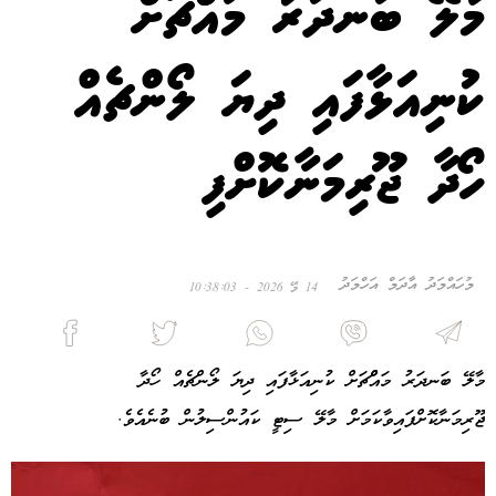
މާލޭ ބަނދަރު މައްްޗަށް
ކުނިއަޅާފައި ދިޔަ ލޯންޗެއް
ހޯދާ ޖޫރިމަނާކޮށްފި
މުހައްމަދު އާދަމް އަހްމަދު
14 މޭ 2026 - 10:38:03
މާލޭ ބަނދަރު މައްްޗަށް ކުނިއަޅާފައި ދިޔަ ލޯންޗެއް ހޯދާ
ޖޫރިމަނާކޮށްފައިވާކަމަށް މާލޭ ސިޓީ ކައުންސިލުން ބުނެއެވެ.