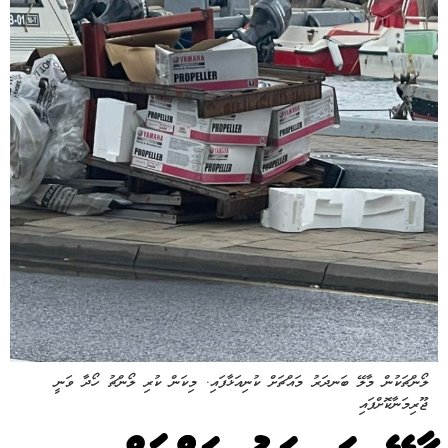
ލޯންޗަކުން މާލޭ ބަނދަރު މައްޗަށް ކުނިއަޅާފައި. މިކަން ކުރި ލޯންޗު ހޯދާ ވަނީ
ޖޫރިމަނާކޮށްފައި