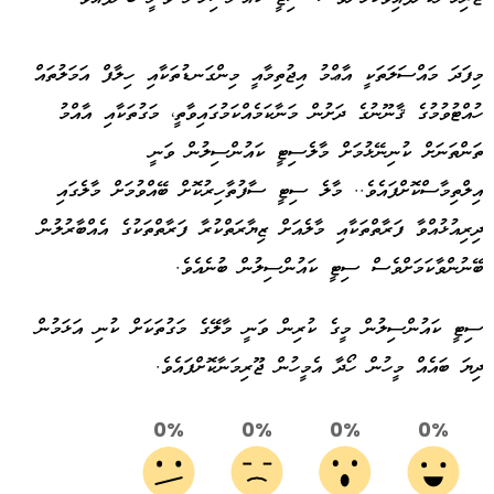
މިފަދަ މައްސަލަތަކީ އާޢްމު އިޖުތިމާއީ މިންގަނޑުތަކާއި ހިލާފް އަމަލުތައް
ހުއްޓުވުމުގެ ޤާނޫނުގެ ދަށުން މަނާކަމެއްކަމުގައިވާތީ، މަގުތަކާއި އާއްމު
ތަންތަނަށް ކުނިނޭޅުމަށް މާލެސިޓީ ކައުންސިލުން ވަނީ
އިލްތިމާސްކޮށްފައެވެ.. މާލެ ސިޓީ ސާފުތާހިރުކޮށް ބޭއްވުމަށް މާލެގައި
ދިރިއުޅުއްވާ ފަރާތްތަކާއި މާލެއަށް ޒިޔާރަތްކުރާ ފަރާތްތަކުގެ އެއްބާރުލުން
ބޭނުންވާކަމަށްވެސް ސިޓީ ކައުންސިލުން ބުނެއެވެ.
ސިޓީ ކައުންސިލުން މީގެ ކުރިން ވަނީ މާލޭގެ މަގުތަކަށް ކުނި އަޅަމުން
ދިޔަ ބައެއް މީހުން ހޯދާ އެމީހުން ޖޫރިމަނާކޮށްފައެވެ.
0%
0%
0%
0%