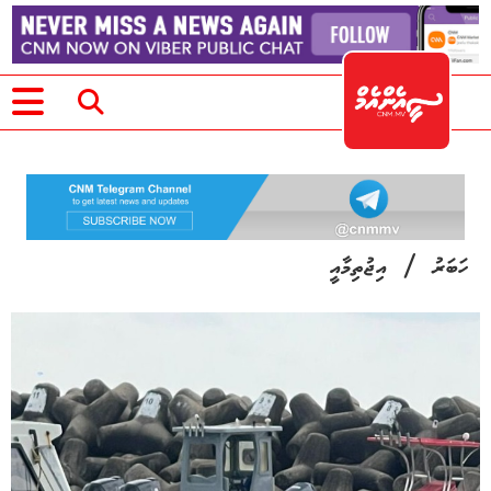
/
ހަބަރު
އިޖުތިމާއީ