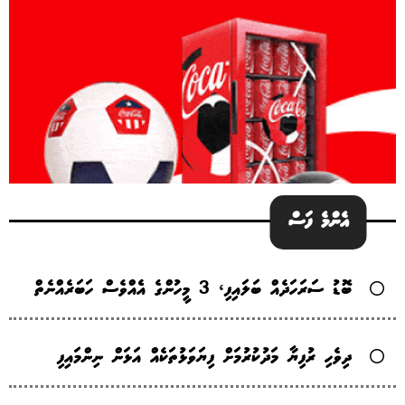
އެންމެ ފަސް
ބޮޑު ސަރަހަދެއް ބަލައިފި، 3 މީހުންގެ އެެއްވެސް ހަބަރެއްނެތް
ދިވެހި ރުފިޔާ މަދުކުރުމަށް ފިޔަވަޅުތަކެއް އަޅަން ނިންމައިފި