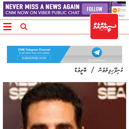
/
މުނިފޫހިފިލުވުން
ބޮލީވުޑް