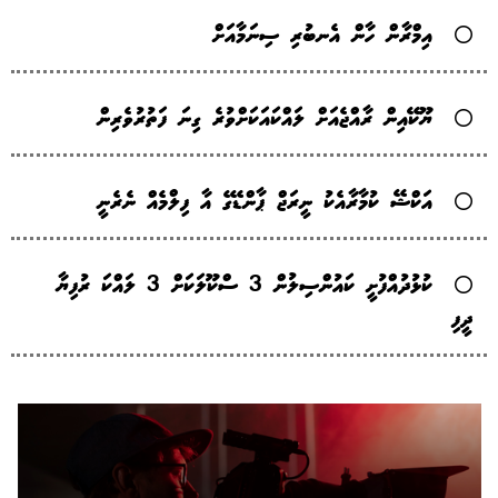
އިމްރާން ހާން އެނބުރި ސިނަމާއަށް
ޔޫކޭއިން ރާއްޖެއަށް ލައްކައަކަށްވުރެ ގިނަ ފަތުރުވެރިން
އަކްޝޭ ކުމާރާއެކު ނީރަޖް ޕާންޑޭގެ އާ ފިލްމެއް ނެރެނީ
ކުޅުދުއްފުށީ ކައުންސިލުން 3 ސްކޫލަކަށް 3 ލައްކަ ރުފިޔާ
ދީފި