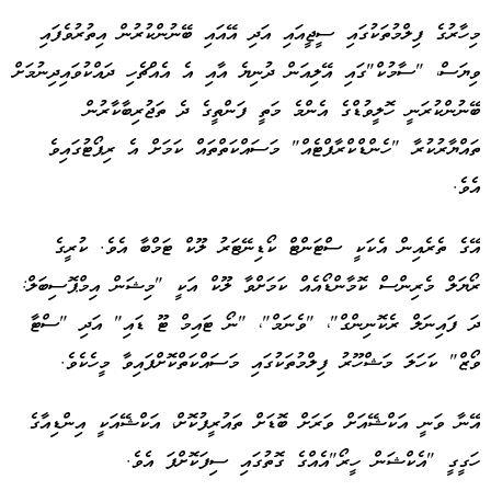
މިހާރުގެ ފިލްމުތަކުގައި ސީޖީއައި އަދި އޭއައި ބޭނުންކުރުން އިތުރުވެފައި
ވިޔަސް، "ސާމުކް"ގައި އޭލިއަން ދުނިޔެ އާއި އެ އެއްޗެހި ދައްކުވައިދިނުމަށް
ބޭނުންކުރަނީ ހޮލީވުޑްގެ އެންމެ މަތީ ފަންތީގެ ދެ ތަޖުރިބާކާރުން
ތައްޔާރުކުރާ "ހެންޑްކްރާފްޓެއް" މަސައްކަތްތައް ކަމަށް އެ ރިޕޯޓުގައިވެ
އެވެ.
އޭގެ ތެރެއިން އެކަކީ ސްޓަންޓް ކޯޑިނޭޓަރު ލޫކް ޓަމްބާ އެވެ. ކުރީގެ
ރޯޔަލް މެރިންސް ކޮމާންޑޯއެއް ކަމަށްވާ ލޫކް އަކީ "މިޝަން އިމްޕޮސިބަލް:
ދަ ފައިނަލް ރެކޮނިންގް"، "ވެނަމް"، "ނޯ ޓައިމް ޓޫ ޑައި" އަދި "ސްޓާ
ވޯޒް" ކަހަލަ މަޝްހޫރު ފިލްމުތަކުގައި މަސައްކަތްކޮށްފައިވާ މީހެކެވެ.
އޭނާ ވަނީ އަކްޝޭއަށް ވަރަށް ބޮޑަށް ތައުރީފުކޮށް، އަކްޝޭއަކީ އިންޑިއާގެ
ހަގީގީ "އެކްޝަން ހީރޯ"އެއްގެ ގޮތުގައި ސިފަކޮށްފަ އެވެ.