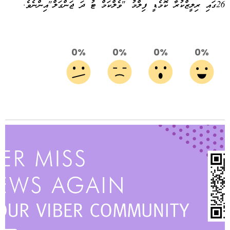
26ގައި ރިލީޒްކުރާ ކޮމެޑީ ފިލްމު "ވެލްކަމް ޓު ދަ ޖަންގަލް"އިންނެވެ.
0%
0%
0%
0%