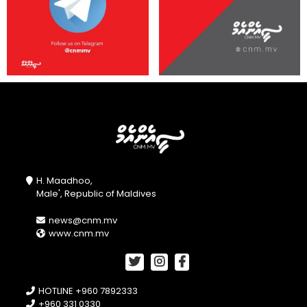
H. Maadhoo,
Male', Republic of Maldives
news@cnm.mv
www.cnm.mv
HOTLINE +960 7892333
+960 331 0330