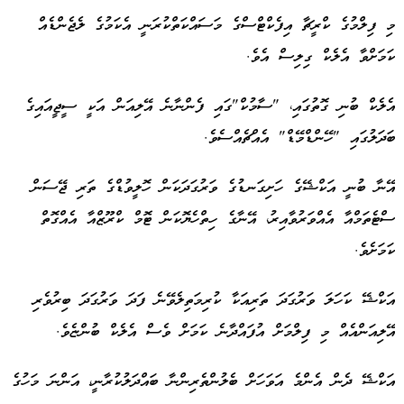
މި ފިލްމުގެ ކްރީޗާ އިފެކްޓްސްގެ މަސައްކަތްކުރަނީ އެކަމުގެ ލެޖެންޑެއް
ކަމަށްވާ އެލެކް ގިލިސް އެވެ.
އެލެކް ބުނި ގޮތުގައި، "ސާމުކް"ގައި ފެންނާނެ އޭލިއަން އަކީ ސީޖީއައިގެ
ބަދަލުގައި "ހޭންޑްމޭޑް" އެއްޗެއްސެވެ.
އޭނާ ބުނީ އަކްޝޭގެ ހަށިގަނޑުގެ ވަރުގަދަކަން ހޮލީވުޑްގެ ތަރި ޖޭސަން
ސްޓެތަމްއާ އެއްވަރުވާއިރު، އޭނާގެ ހިތްހެޔޮކަން ޓޮމް ކްރޫޒްއާ އެއްގޮތް
ކަމަށެވެ.
އަކްޝޭ ކަހަލަ ވަރުގަދަ ތަރިއަކާ ކުރިމަތިލެވޭނެ ފަދަ ވަރުގަދަ ބިރުވެރި
އޭލިއަންއެއް މި ފިލްމަށް އުފައްދާނެ ކަމަށް ވެސް އެލެކް ބުންޏެވެ.
އަކްޝޭ ދެން އެންމެ އަވަހަށް ބެލުންތެރިންނާ ބައްދަލުކުރާނީ، އަންނަ މަހުގެ