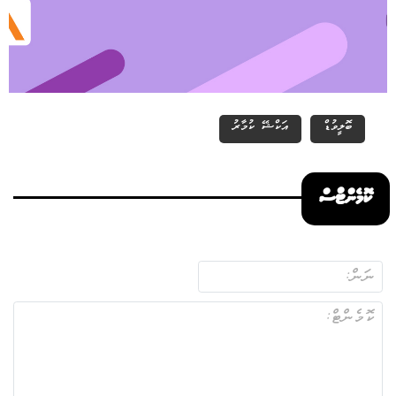
ބޮލީވުޑް
އަކްޝޭ ކުމާރު
ކޮމެންޓްސް