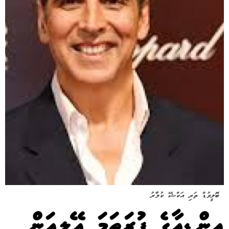
ބޮލީވުޑް ތަރި އަކްޝޭ ކުމާރު
އިންޑިއާގެ ފުރަތަމަ އޭލިއަން