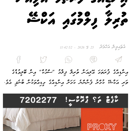
ތުރިލާ ފިލްމުގައި އަކްޝޭ
އުޘައިމީން އަހްމަދު
25 މޭ 2026 - 11:42:52
އިންޑިއާގެ ފުރަތަމަ އޭލިއަން ތުރިލާ ފިލްމު "ސާމުކް" އިން ބޮލީވުޑްގެ
ތަރި އަކްޝޭ ކުމާރު ފެންނާނެ ކަމަށް އިންޑިއާގެ މީޑިއާތަކުން ބުނެފި އެވެ.