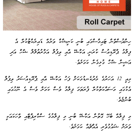
ހިންދުސްތާން ޓައިމްސްގައި ބުނީ ކަނީޝްކް ވަރުމާ ޑައިރެކްޓުކުރާ އެ
ފިލްމު ޕްރޮޑިއުސް ކުރަނީ އަކްޝޭ އާއި ވިޕުލް އަމްރުތުލާލް ޝާހް އަދި
Advertisement
އަޝީން ޝާހް ގުޅިގެން ކަމަށެވެ.
މިއީ 12 އަހަރުގެ މެދުކެނޑުމަކަށް ފަހު އަކްޝޭ އާއި ޕްރޮޑިއުސަރު ވިޕުލް
އެކުގައި މަސައްކަތްކުރާ ފުރަތަމަ ފިލްމު ވެސް ކަމަށް ވެސް އެ ނޫހުގައި
ބުންޏެވެ.
މި ފިލްމާ ބެހޭ ގޮތުން އަކްޝޭ ބުނީ މި ފިލްމުގެ ސްކްރިޕްޓާއި ވާހަކައަކީ
ވަރަށް ޝައުގުވެރި އެއްޗެއް ކަމަށެވެ.