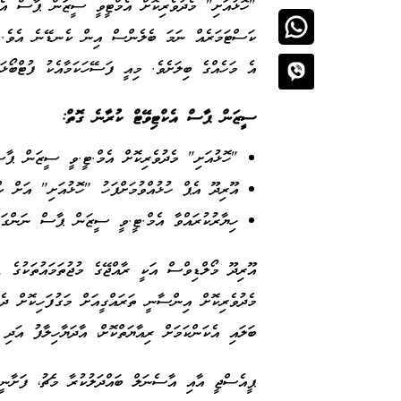
"ހޮޅުއަށި" މެދުވެރިކޮށް އެމްޓީވީ ސީޒަން ޕާސް އެކ
ކަސްޓަމަރެއް ނަމަ ބެލެންސް އިން ކެނޑޭނެ އެވެ. އ
އެ މަހެއްގެ ބިލަށެވެ. މިއީ ފަސޭހަކަމާއެކު ފުޓްބޯޅަ
ސީޒަން ޕާސް އެކްޓިވޭޓް ކުރާނެ ގޮތް:
"ހޮޅުއަށި" މެދުވެރިކޮށް އެމް.ޓީ.ވީ ސީޒަން ޕާސ
އޫރިދޫ އެޕް ހުޅުއްވުމަށްފަހު "ހޮޅުއަށި" އަށް ކް
ހިޔާރުކުރައްވާ އެމް.ޓީ.ވީ ސީޒަން ޕާސް ނަންގަވ
އޫރިދޫ މޯލްޑިވްސް އަކީ ރާއްޖޭގެ މުޖުތަމައުތަކުގެ ޑ
މެދުވެރިކޮށް އިންސާނީ ތަރައްގީއަށް މަގުފަހިކޮށް ދ
ބަލައި އެކަންކަމަށް ރިއާޔަތްކޮށް، އާދަޔާހިލާފު އަދި