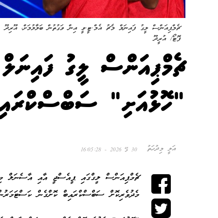
ޗެމްޕިއަންސް ލީގު ފައިނަލް މެޗު އެމް.ޓީ.ވީ އިން ވަގުތުން ބަލާލުމަށް، އޫރިދޫ "
ފޮޓޯ/ އުރީދޫ
ޗެމްޕިއަންސް ލީގު ފައިނަލް
"ހޮޅުއަށި" ސަބްސްކްރައިބ
އަލީ މިދުހަތު
30 މޭ 2026 - 16:05:28
ޗެމްޕިއަންސް ލީގްގައި ޕީއެސްޖީ އާއި އާސެނަލް މިރ
މެދުވެރިކޮށް ސަބްސްކްރައިބް ކޮށްގެން ކަސްޓަމަރުން