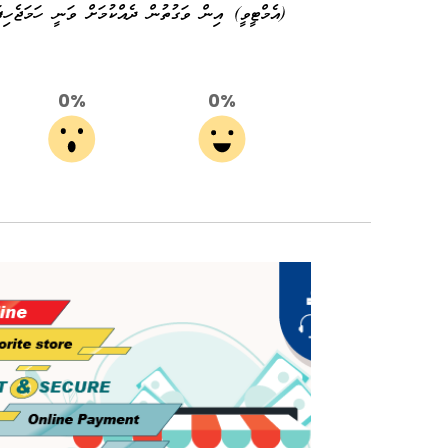
(އެމްޓީވީ) އިން ވަގުތުން ދެއްކުމަށް ވަނީ ހަމަޖެހިފ
0%
0%