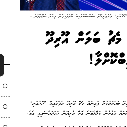
ހޮޅުއަށި" މެދުވެރިކޮށް ސަބްސްކްރައިބް ކޮށްލައިގެން މިހާރު ބަލާލެވޭނެ -
 މެޗު ބަލަން އޫރިދޫ
ްކޮށްލާ!
ޭ ބައްދަލުކުރާ ފައިނަލް މެޗް އޫރިދޫ އެޕްގައިވާ "ހޮޅުއަށި"
ނަށް ވަގުތުން ބަލާލެވޭނެ ގޮތް އުރީދޫން ހަމަޖައްސައިފި އެވެ.