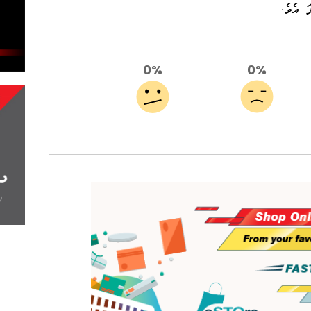
ަ އެވެ.
0%
0%