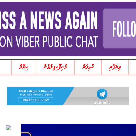
ވިޔަފާރި
ކުޅިވަރު
މުނިފޫހިފިލުވުން
ހިޔާލު