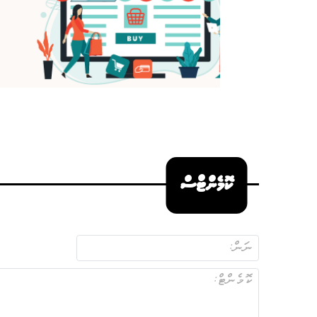
ކޮމެންޓްސް