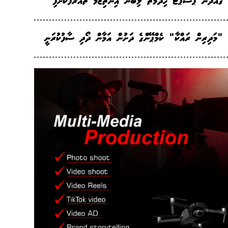
ގައްދޫން ޕާސްޕޯޓު ހިދުމަތް ލިބޭނެ އިންތިޒާމު ތައާރަފުކޮށްފި
"މަދިރިން ރައްކާ" ކެމްޕޭންގެ ދަށުން އަމާން ދޯދި ސާފުކުރަނީ