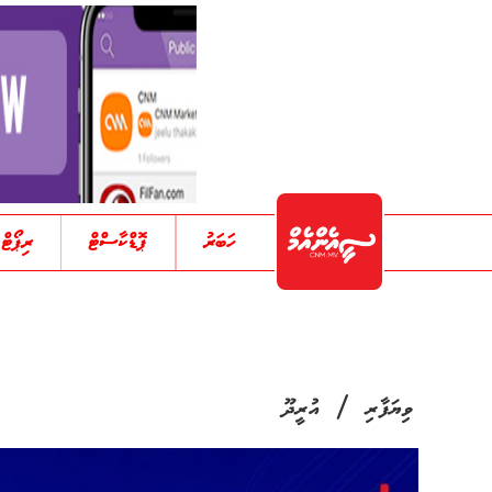
ހަބަރު
ޕޮޑްކާސްޓް
ރިޕޯޓް
/
ވިޔަފާރި
އުރީދޫ