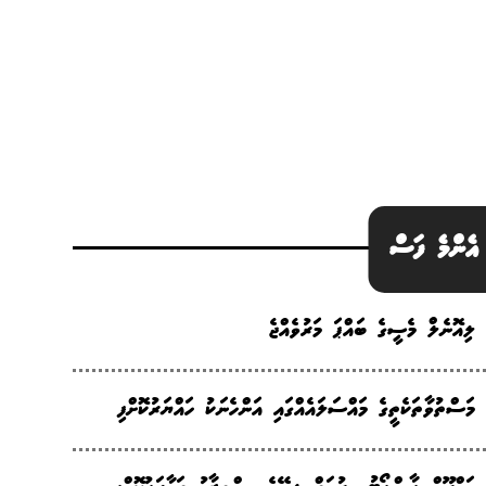
އެންމެ ފަސް
ލިއޮނެލް މެސީގެ ބައްޕަ މަރުވެއްޖެ
މަސްތުވާތަކެތީގެ މައްސަލައެއްގައި އަންހެނަކު ހައްޔަރުކޮށްފި