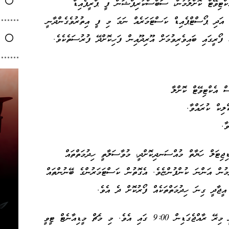
ްޓިވޭޓް ކޮށްލުމުން، ސަބްސްކުރިޕްޝަން ފީ ޕްރީޕެއިޑް
ަދި ޕޯސްޓްޕެއިޑް ކަސްޓަމަރެއް ނަމަ މި ފީ އިތުރުވެގެންދާނީ
 ފޯރީގައި ބައިވެރިވުމަށް އޫރިދޫއިން ފަހިކޮށްދޭ ފުރުސަތެކެވެ.
ް އެކްޓިވޭޓް ކޮށްލާ
ލިކް ކުރައްވާ.
ާ.
ިޖިޓަލް ހަޔާތް މުއްސަނދިކޮށްދީ، މުވާސަލާތީ ހިދުމަތްތައް
ެމުން އަންނަ ކުންފުންޏެވެ. އެގޮތުން ކަސްޓަމަރުންގެ ބޭނުންތައް
 އީޖާދީ ގިނަ ހިދުމަތްތަކެއް ފޯރުކޮށް ދެ އެވެ.
ޕީއެސްޖީ އާއި އާސެނަލް ބައްދަލުކުރާ މެޗު، ފަށާނީ މިރޭ ރާއްޖެގަޑިން 9:00 ގައި އެވެ. މި މެޗް މީޑިއާނެޓް ޓީވީ