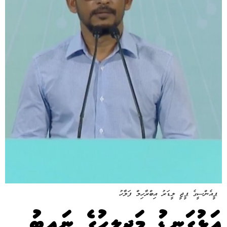
ޕީއެންސީގެ ޕީޖީ ލީޑަރު އިބްރާހިމް ފަލާހު
އަޅުގަނޑު މަޖިލީހުގެ ނައިބު