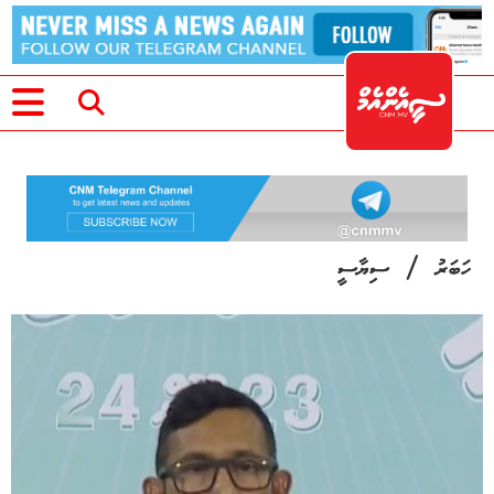
/
ހަބަރު
ސިޔާސީ