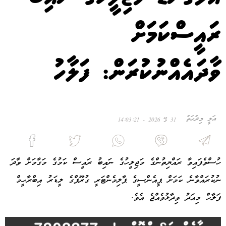
ރައީސްކަމަށް
ވާދައެއްނުކުރަން: ފަލާހު
އަލީ މިދުހަތު
31 މޭ 2026 - 14:03:21
ހުސްވެފައިވާ ރައްޔިތުންގެ މަޖިލީހުގެ ނައިބު ރައީސް ކަމުގެ މަގާމަށް ވާދަ
ނުކުރައްވާނެ ކަމަށް ޕީއެންސީގެ ޕާލިމެންޓަރީ ގުރޫޕްގެ ލީޑަރު އިބްރާހީމް
ފަލާހް މިއަދު ވިދާޅުވެއްޖެ އެވެ.