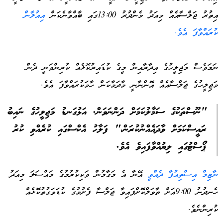
އިތުރު ޖަލްސާއެއް މިއަދު މެންދުރު 13:00ގައި ބާއްވާނެކަން
އިއުލާން
ކުރައްވާފަ އެވެ.
ނަމަވެސް މަޖިލީހުގެ އިދާރާއިން މީގެ ކުޑައިރުކޮޅެއް ކުރިންވަނީ ދެން
މަޖިލީހުގެ ޖަލްސާއެއް އޮންނާނީ މާދަމާކަން ހާމަކުރައްވާފަ އެވެ.
"ނޫސްތަކުގެ ސަމާލުކަމަށް ދަންނަވަން. އަޅުގަނޑު މަޖިލީހުގެ ނައިބު
ރައީސްކަމަށް ވާދައެއްނުކުރަން،" ފަލާހު އެކްސްގައި ކުރެއްވި ކުރު
ޕޯސްޓުގައި ލިޔުއްވާފައިވެ އެވެ.
ނާޒިމް އިސްތިއުފާ ދެއްވީ
އޭނާ އެ މަގާމުން ވަކިކުރުމުގެ މައްސަލަ މިއަދު
ހެނދުނު 9:00އަށް ތާވަލްކޮށްފައިވާ ޖަލްސާ ފެށުމުގެ ކުޑަވަގުތުކޮޅެއް
ކުރިންނެވެ.