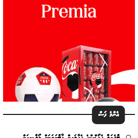
އެންމެ ފަސް
ޓްރެވަލް އެވޯޑްސްގެ އެއާލައިން ޕާޓްނަރަކަށް މޯލްޑިވިއަން