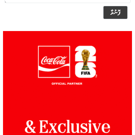
ފޮނުވާ