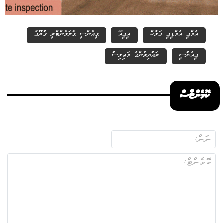
އެމްޕީ އެމްޑީޕީ ފަލާހް
އީޕީއޭ
ޕީއެންސީ ޕާލަމެންޓްރީ ގްރޫޕު
ޕީއެންސީ
ރައްޔިތުންގެ މަޖިލިސް
ކޮމެންޓްސް