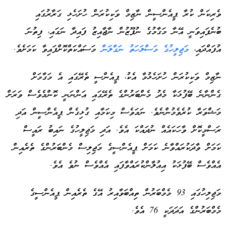
ވެރިކަން ކުރާ ޕީއެންސީން ނާޒިމް ވަކިކުރަން ހުށަހެޅި ގަރާރުގައި
ބުނެފައިވަނީ އޭނާ މަގާމުގެ ނުފޫޒުން ނާޖާއިޒު ފައިދާ ނަގައި، ފިތުނަ
އުފައްދައި،
މަޖިލީހުގެ މަސްލަހަތު ނަގާލަން
މަސައްކަތްކޮށްފައިވާ ކަމަށެވެ.
ނާޒިމް ވަކިކުރަން ހުށަހެޅުމާ އެކު، ޕީއެންސީ ތެރޭގައި އެ މަގާމަށް
ގެންނާނެ ބޭފުޅަކާ މެދު މެންބަރުންގެ ތެރޭގައި އަންނަނީ ކޮންމެވެސް ވަރަށް
މަޝްވަރާ ކުރެވެމުންނެވެ. ނަމަވެސް މިކަމާއި ގުޅިގެން ޕީއެންސީން އަދި
ރަސްމީކޮށް ވާހަކައެއް ނުދައްކަ އެވެ. އަދި މަޖިލީހުގެ ނައިބު ރައީސް
ކަމަށް ވާދަކުރައްވާނެ ކަމަށް ޕީއެންސީގެ މަޖިލިސް މެންބަރުންގެ ތެރެއިން
އެއްވެސް ބޭފުޅަކު އިއުލާންކުރައްވާފައި އެއްވެސް ނުވެ އެވެ.
މަޖިލިހުގައި 93 މެމްބަރުން ތިއްބަވާއިރު އޭގެ ތެރެއިން ޕީއެންސީގެ
މެމްބަރުންގެ އަދަދަކީ 76 އެވެ.