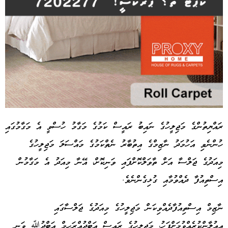
ރައްޔިތުންގެ މަޖިލީހުގެ ނައިބު ރައީސް ކަމުގެ މަގާމު ހުސްވީ އެ މަގާމުގައި
ހުންނެވި އަހުމަދު ނާޒިމްގެ އިތުބާރު ނެތްކަމުގެ މައްސަލަ މަޖިލީހުގެ
Advertisement
މިއަދުގެ ޖަލްސާ އަށް ތާވަލްކޮށްފައި ވަނިކޮށް، އޭނާ މިއަދު އެ މަގާމުން
އިސްތިއުފާ ދެއްވުމާއި ގުޅިގެންނެވެ.
ނާޒިމް އިސްތިއުފާދެއްވިކަން މަޖިލީހުގެ މިއަދުގެ ޖަލްސާގައި
އިއުލާންކުރެއްވުމަށްފަހު، މަޖިލީހުގެ ރައީސް އަބްދުއްރަހީމް އަބްދުﷲ ވަނީ