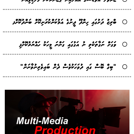
ބްރިޖު ދަށުގައި ހިންދޫ ދީނުގެ އަޅުކަންކުރަނިކޮށް ބަންދުކޮށްފ
ވަގަށް ނަގާތަކެތި ނު އަގުގައި ގަންނަ މީހަކު ހައްޔަރުކޮށްފި
"ބިގް ބޮސް ގައި ދުވަހަކުވެސް ދެން ބައިވެރިނުވާނަން"