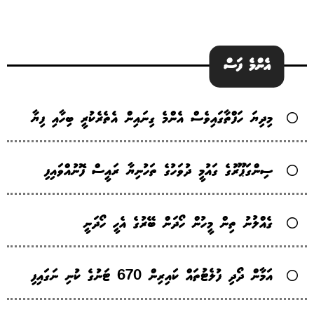
އެންމެ ފަސް
މިދިޔަ ހަފްތާގައިވެސް އެންމެ ގިނައިން އެތެރެކުރީ ބިހާއި ފިޔާ
ސިންގަޕޫރުގެ ގައުމީ ދުވަހުގެ ތަހުނިޔާ ރައީސް ފޮނުއްވައިފި
ގެއްލުނު ތިން މީހުން ހޯދަން ބޭރުގެ އެހީ ހޯދަނީ
އަމާން ދޯދި ފުލެޓުތައް ކައިރިން 670 ޓަނުގެ ކުނި ނަގައިފި