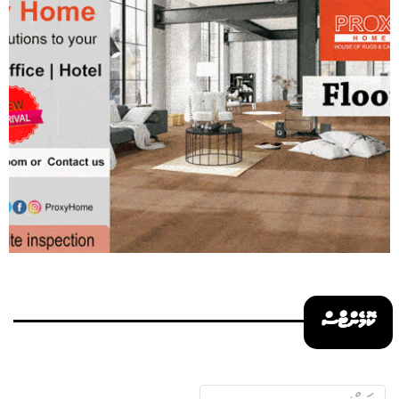
ކޮމެންޓްސް