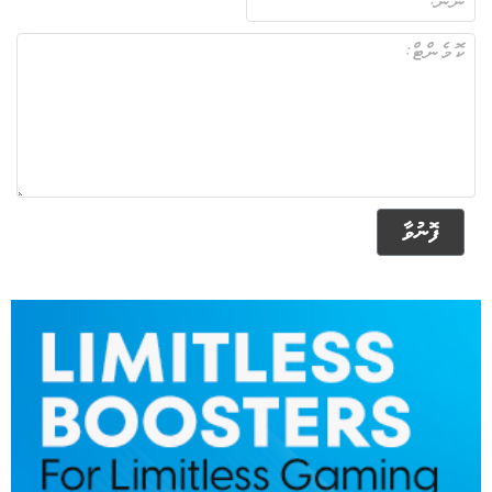
ފޮނުވާ