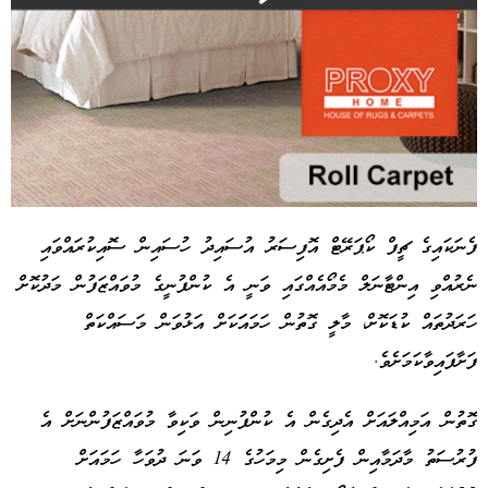
ފެނަކައިގެ ޗީފް ކޯޕަރޭޓް އޮފިސަރު އުސައިދު ހުސައިން ސޮއިކުރައްވައި
ނެރުއްވި އިންޓާނަލް މެމޯއެއްގައި ވަނީ އެ ކުންފުނީގެ މުވައްޒަފުން މަދުކޮށް
Advertisement
ހަރަދުތައް ކުޑަކޮށް، މާލީ ގޮތުން ހަމައަަކަށް އަޅުވަން މަސައްކަތް
ފަށާފައިވާކަމަށެވެ.
ގޮތުން އަމިއްލައަށް އެދިގެން އެ ކުންފުނިން ވަކިވާ މުވައްޒަފުންނަށް އެ
ފުރުސަތު މާދަމާއިން ފެށިގެން މިމަހުގެ 14 ވަނަ ދުވަހާ ހަމައަށް