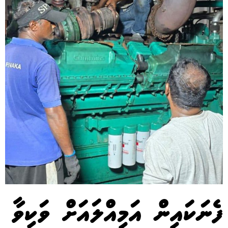
ފެނަކައިން އަމިއްލައަށް ވަކިވާ