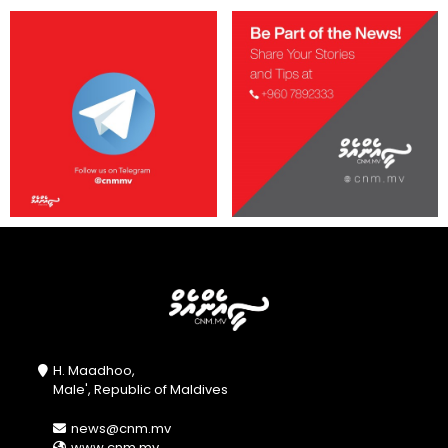
H. Maadhoo,
Male', Republic of Maldives
news@cnm.mv
www.cnm.mv