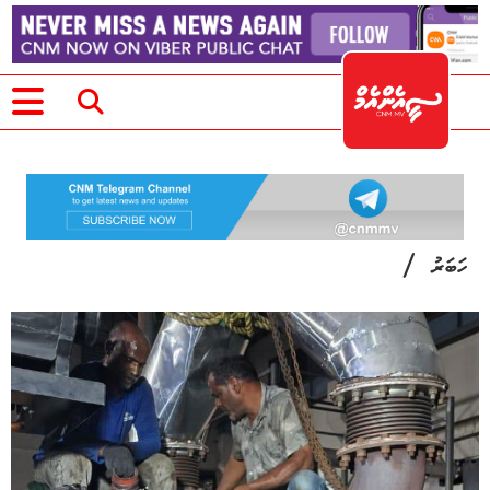
/
ހަބަރު