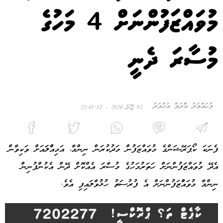
މުވައްޒަފުންނަށް 4 މަހުގެ
މުސާރަ ދެނީ
މުހައްމަދު އާދަމް އަހްމަދު
02 ޖޫން 2026 - 21:43:32
ފެނަކަ ކޯޕަރޭޝަންގެ މުވައްޒަފުން މަދުކުރަން ނިންމާ، އަމިއްްލަައަށް ވަކިވާން
އެދޭ މުވައްޒަފުންނަށް ހަތަރުމަހުގެ މުސާރަ އެއްކޮށް ދޭން އެކުންފުނިން
ނިންމާ މުވައްްޒަފުންނަށް އެ ފުރުސަތު ހުޅުވާލައިފި އެވެ.