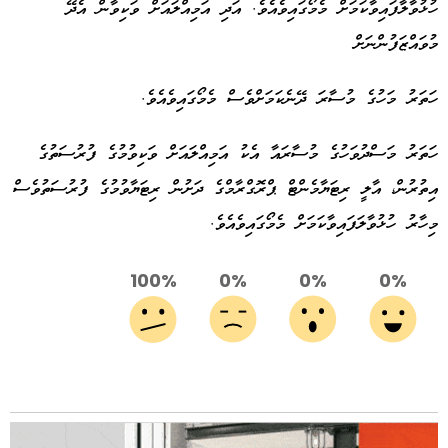
ހުޅުވާލާފައިވާކަމަށް މެމޯގައިވެއެވެ. އަދި އަމިއްލައަށް ވަކިވާން އެދޭ
މުވައްޒަފުންނަށް
ހަތަރު މަހުގެ މުސާރަ ދޭނެކަމަށްވެސް މެމޯގައިވެއެވެ.
ހަތަރު މަސްދުވަހުގެ މުސާރައާ އެކު އަމިއްލައަށް ވަކިވުމުގެ ފުރުސަތުގެ
އިތުރުން، އާލީ ރިޓަޔާމެންޓް ޕްރޮގްރާމްގެ ދަށުން ރިޓަޔާވުމުގެ ފުރުސަތުވެސް
މިހާރު ހުޅުވާލަފައިވާކަމަށް މެމޯގައިވެއެވެ.
100%
0%
0%
0%