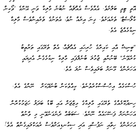
އޮތީ ޓީވީ ބަލާށެވެ. އެއްވެސް އެއްޗެއް ނުބުނެ މާލިކް ވަނީ އޭނާގެ 'ވޯކިން
ކްލޯސެޓް' ތެރެއަށެވެ. ގިނަ އިރެއް ނުވެ، އެތަނުގެ ތެރެއިންވެސް މާލިކް
ނިކުމެއްޖެ އެވެ.
"ބީނިޝް އާއި ކައިރާގެ ހުރިހައި އެއްޗެއް، އެތާ ތެރޭގައި ތަރުތީބު
ކުރެވޭނެ" ބޭނުންވި ޖުމުލަ ބުނެލާފައި މާލިކް ނިކުމެގެން އެދިޔައީ
އަހަރެންގެ މޫނަށް ބަލައިވެސް ނުލަ އެވެ.
ހުސްކަމެއް އިހްސާސްކުރެވުނެވެ. ކީއްވެކަން ބުނެދޭކަށް ނޭންގެ އެވެ.
ހިނދުކޮޅެއްގެ ތެރޭގައި މާލިކްގެ މިޒާޖަށް އައި ބޮޑު ބަދަލު ހަޖަމުކުރާން
އަހަންނަށް ފަސޭހައެއް ނޫނެވެ. ސަބަބެއް ދެނެގަނެވޭނީ މި ވާނުވާ
އަހަރެންގެ ހިތާއި ނަފުސާއި އަދި ސިކުނޑިއަށްވެސް ރެއަކާލައިގެންތާ އެވެ!