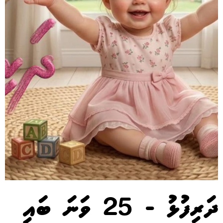
ދަރިފުޅު - 25 ވަނަ ބައި