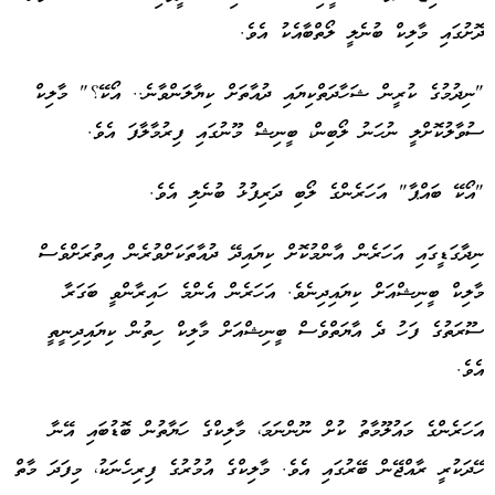
ދޮށުގައި މާލިކް ބުނެލީ ލޯތްބާއެކު އެވެ.
"ނިދުމުގެ ކުރީން ޝަހާދަތްކިޔައި ދުއާތަށް ކިޔާލަންވާނެ.. އޯކޭ؟" މާލިކް
ސުވާލުކޮށްލީ ނުހަނު ލޯބިން، ބީނިޝް މޫނުގައި ފިރުމާލާފަ އެވެ.
"އޯކޭ ބައްޕާ" އަހަރެންގެ ލޯބި ދަރިފުޅު ބުނެލި އެވެ.
ނިދާގަޑީގައި އަހަރެން އާންމުކޮށް ކިޔައިދޭ ދުއާތަކަށްވުރެން އިތުރަށްވެސް
މާލިކް ބީނިޝްއަށް ކިޔައިދިނެވެ. އަހަރެން އެންމެ ހައިރާންވީ ބަގަރާ
ސޫރަތުގެ ފަހު ދެ އާޔަތްވެސް ބީނިޝްއަށް މާލިކް ހިތުން ކިޔައިދިނީތީ
އެވެ.
އަހަރެންގެ މައުލޫމާތު ކުށް ނޫންނަމަ، މާލިކްގެ ހަޔާތުން ބޮޑުބައި އޭނާ
ހޭދަކުރީ ރާއްޖޭން ބޭރުގައި އެވެ. މާލިކްގެ އުމުރުގެ ފިރިހެނަކު، މިފަދަ މާތް