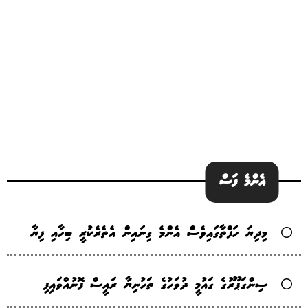
އެންމެ ފަސް
މިދިޔަ ހަފްތާގައިވެސް އެންމެ ގިނައިން އެތެރެކުރީ ބިހާއި ފިޔާ
ސިންގަޕޫރުގެ ގައުމީ ދުވަހުގެ ތަހުނިޔާ ރައީސް ފޮނުއްވައިފި