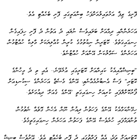
ފޮށީގެ ޒިޕް އަޅުވައިލުމަށްފަހު ބިންމަތީގައި ފޮށި ބެހެއްޓި އެވެ.
އަހަރެންނާއި ދިމާއަށް ބަލައިވެސް ނުލައި ދެ އަތުން ދެ ފޮށި ހިފައިގެން
ހިނގައިގަތެވެ. ކޮޓަރީން ނިކުތުމުގެ ކުރީން ކުއްލިޔަކަށް މާލިކް ހުއްޓުމުން،
އަހަރެންގެ ސަމާލުކަން އޭނާއަށް ހުއްޓުނެވެ.
"ބީނިޝްއާއިއެކު ކައިރާއަށް ކޮޓަރީގައި އުޅެވޭނެ.. އެއީ ތި ދެ މީހުންގެ
ކޮޓަރި" ފަސް އެނބުރުމެއްނެތި، އޭނާގެ މެސެޖް އަހަރެންގެ ސިކުނޑިއަށް
ފޯރުކޮށްލާފައި ކުރިއަށް ހިނގައިގަތީ 'އޭނާގެ ގެއަށް' ދިއުމަށެވެ.
ހިމޭންކަމާއެކު އޭނާގެ ފަހަތުން ދިއުން ނޫން އެހެން ގޮތެއް ނެތުމުން،
ތުންދަމާފައި ހުރެވެސް އޭނާގެ ފަހަތުން އަހަރެން ހިނގައިގަތީމެވެ.
ކޮޓަރިއަށް ވަދެ، އެއް ފަރާތުގައި ދެ ފޮށި ބެހެއްޓި އެވެ. އޭރުވެސް ބީނިޝް