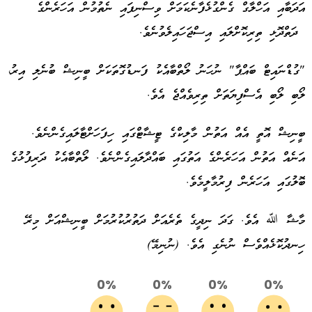
އަދަބާއި އަހްލާގް ގެންގުޅެފާނެކަމަށް ވިސްނިފައި ނެތުމުން އަހަރެންގެ
ދަތްދޮޅި ތިރިކޮށްލައި އިސްޖަހައިލެވުނެވެ.
"ގުޑްނައިޓް ބައްޕާ" ނުހަނު ލޯތްބާއެކު ފަނޑުގޮތަކަށް ބީނިޝް ބުނެލި އިރު،
ލޯބި ލޯބި އެސްފިޔަތަށް ތިރިވެއްޖެ އެވެ.
ބީނިޝް އޮތީ އެއް އަތުން މާލިކްގެ ޓީޝާޓްގައި ހިފަހަށްޓާލައިގެންނެވެ.
އަނެއް އަތުން އަހަރެންގެ އަތުގައި ބައްދާލައިގެންނެވެ. ލޯތްބާއެކު ދަރިފުޅުގެ
ބޮލުގައި އަހަރެން ފިރުމާލީމެވެ.
މާޝާ ﷲ އެވެ. ގަދަ ނިދީގެ ތެރެއަށް ދަތުރުކުރުމަށް ބީނިޝްއަށް މިރޭ
ހިނދުކޮޅެއްވެސް ނުނެގި އެވެ. (ނުނިމޭ)
0%
0%
0%
0%