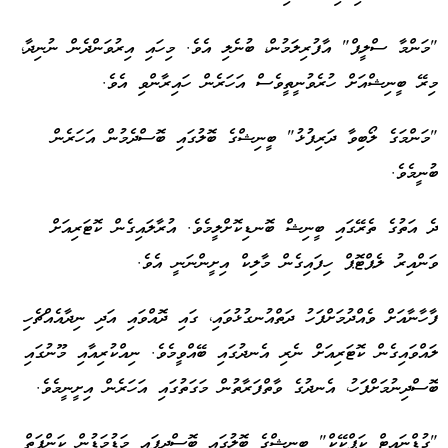
"މަންމާ ސްލީޕް" އާފުރިލަމުން، ބުނެލި އެވެ. މިހައި އިރުވަންދެން ނުނިދާ،
މިރޭ ބީނިޝްއަށް ހުރެވުނީތީވެސް އަހަރެން ހައިރާންވި އެވެ.
"މަންމަގެ ލޯބިވާ ދަރިފުޅު" ބީނިޝްގެ ބޮލުގައި ބޮސްދެމުން އަހަރެން
ބުނީމެވެ.
ދެ އަތުގެ ތެރޭގައި ބީނިޝް ބޮނޑިކޮށްލީމެވެ. އުރާލައިގެން ކޮޓަރިއަށް
ވަންއިރު ލެޕްޓޮޕް ހިފައިގެން މާލިކް އިށީންނަނީ އެވެ.
ފާހާނާއަށް ވެއްދުމަށްފަހު ދަތްއުނގުޅުވައި، ގައި ދޮއްވައި އަދި ނިދާއެއްޗެހި
ލައްވައިގެން ކޮޓަރިއަށް ނެރި އެނދުގައި ބޭއްވީމެވެ. ނިއްކުރިއާއި މޫނުގައި
ބޮސްދިނުމަށްފަހު، އެނދުގެ ވާތްފަރާތުން މަގަތުގައި އަހަރެން އިށީނީމެވެ.
"ގުޑްނައިޓް ކަޕްކޭކް" ބީނިޝްގެ ބޮލުގައި ބޮސްދީފައި މަޑުމަޑުން ކަންފަތް