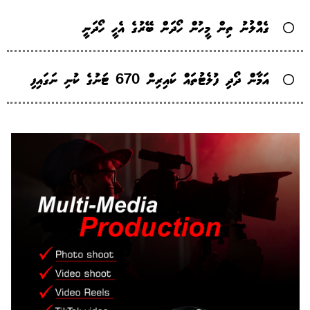
ގެއްލުނު ތިން މީހުން ހޯދަން ބޭރުގެ އެހީ ހޯދަނީ
އަމާން ދޯދި ފުލެޓުތައް ކައިރިން 670 ޓަނުގެ ކުނި ނަގައިފި