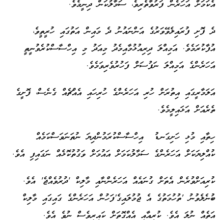
އެކަމަށް އަހަރެން ފަރުވާތެރިވެ، ސަމާލުކަން ދިނީމެވެ.
ދެ ފޮށި ފުރައިލެވޭވަރުގެ އަންނައުނު ދެ މައިން އަތުގައި ހުރީތީވެ،
އުފާކުރަމެވެ. އަމިއްލަ ދިރިއުޅުމާއިމެދު މިއަދު މި އިހްސާސްކުރެވުނީތީ
އަހަރެންގެ އަމިއްލަ ނަފުސަށް ފަހުރުވެރިވަމެވެ.
އަލަމާރީގައި އިތުރަށް ހުރި އަހަރެންގެ ހުރިހައި އެއްޗެއް ގެނެސް، ފޮށީގެ
ތެރެއަށް އަޅައިލީމެވެ.
ހިތާއި މުޅި ހަށިގަނޑު އިހްސާސްކުރަމުންދިޔަ ނުތަނަވަސްކަމެއް
ކުއްލިޔަކަށް އަހަރެންގެ ސަމާލުކަމަށް އައުމަށް ވަގުތުކޮޅެއް ނަގައިފި އެވެ.
ކުރިއަށްވުރެން އެތަށް ގުނައެއް އަހަރެންނާއި މާލިކް 'ދުރުވެއްޖެ' އެވެ.
ބުނެލެވުނު 'ތުހުމަތުގެ އެ ޖުމުލައިގެ'ފަހުން އަހަރެންގެ ގައިގައި މާލިކް
އަތެއް ނުލަ އެވެ. ކުރިއާއި އެއްގޮތަށް ކައިރިވެސް ނުވެ އެވެ.