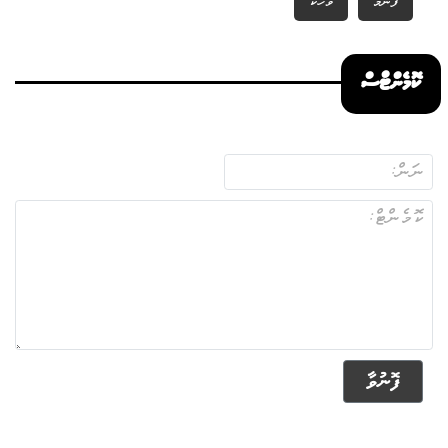
ފުނަމާ
ވާހަކަ
ކޮމެންޓްސް
ފޮނުވާ