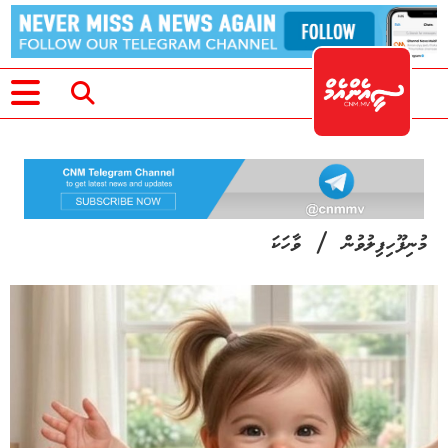
/
މުނިފޫހިފިލުވުން
ވާހަކަ