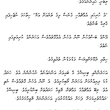
ލިބުނީ ހައިރާންކަމެވެ.
Advertisement
"އެ ހުރިހައި އެއްޗެއްހި ގެނެސް މީގެ ތެރެއަށް އަޅާ" ހިތްހަމަ ނުޖެހިފައި
މާލިކް ބުންޏެވެ.
އޭނާގެ ބަސްއެހުން ނޫން އެހެން އެއްގޮތެއްވެސް އަހަރެންގެ ކުރިމަތީގައި
ނެތެވެ.
ހިތާއި ދެކޮޅަށްވިޔަސް މަޑުމަޑުން ތެދުވީމެވެ.
އަހަރެންނާއި ބީނިޝްގެ މާ ބައިވަރު އަންނައުނެއް ނުހުންނާނެ އެވެ. ހަރަދު
ކުޑަ ދިރިއުޅުމަށް އަހަރެން ލޯބިކުރީމެވެ. އެ ނޫން އެހެން ގޮތެއްވެސް ނެތީ
އެވެ. ލިބޭ އެއްޗެއްގެ މައްޗަށް، ލާޒިމް ހަރަދުތަށް ބިނާކުރީމެވެ. ބީނިޝްގެ
'ރައްކާތެރިކަމަށް' ފަހަށް ރައްކާކުރުމަކީ އަހަރެންނަށް ލާޒިމްކަމެކެވެ.