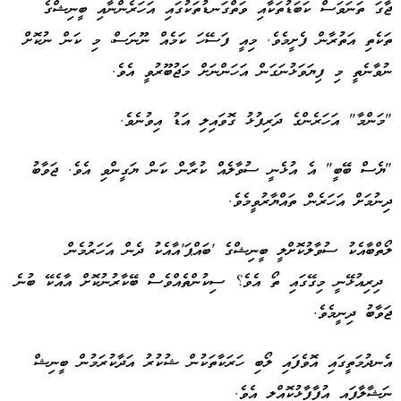
ޖާގަ ތަނަވަސް ކަބަޑުތަކާއި ވަތްގަނޑުތަކުގައި އަހަރެންނާއި ބީނިޝްގެ
ތަކެތި އަތުރާން ފެށީމެވެ. މިއީ ފަސޭހަ ކަމެއް ނޫނަސް، މި ކަން ނުކޮށް
ނުވާނެތީ މި ފިޔަވަޅުނަގަން އަހަންނަށް މަޖުބޫރުވީ އެވެ.
"މަންމާ" އަހަރެންގެ ދަރިފުޅު ގޮވައިލި އަޑު އިވުނެވެ.
"ޔެސް ބޭބީ" އެ އުޅެނީ ސުވާލެއް ކުރާން ކަން ޔަގީންވި އެވެ. ޖަވާބު
ދިނުމަށް އަހަރެން ތައްޔާރުވީމެވެ.
ލޯތްބާއެކު ސުވާލުކޮށްލީ ބީނިޝްގެ 'ބައްޕަ'އާއެކު ދެން އަހަރުމެން
ދިރިއުޅޭނީ މިގޭގައި ތޯ އެވެ؟ ސިކުންތެއްވެސް ބޭކާރުނުކޮށް އާއެކޭ ބުނެ
ޖަވާބު ދިނީމެވެ.
އެނދުމަތީގައި އޮވެފައި ލޯބި ހަރަކާތަކުން ޝުކުރު އަދާކުރަމުން ބީނިޝް
ނަޝާލާފައި އުފާފާޅުކޮއްލި އެވެ.