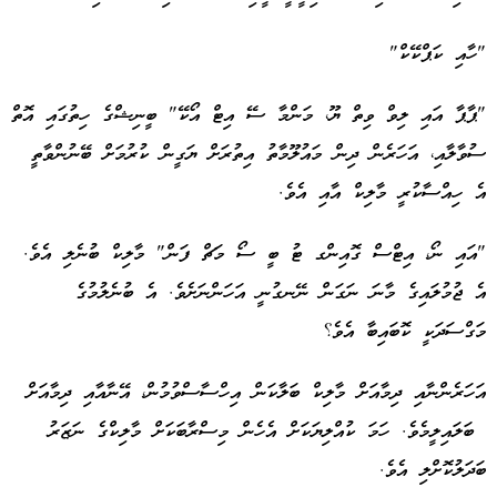
"ހާއި ކަޕްކޭކް"
"ޕާޕާ އައި ލިވް ވިތް ޔޫ، މަންމާ ސޭ އިޓް އޯކޭ" ބީނިޝްގެ ހިތުގައި އޮތް
ސުވާލާއި، އަހަރެން ދިން މައުލޫމާތު އިތުރަށް ޔަގީން ކުރުމަށް ބޭނުންވާތީ
އެ ހިއްސާކުރީ މާލިކް އާއި އެވެ.
"އައި ނޯ، އިޓްސް ގޮއިންގ ޓު ބީ ސޯ މަޗް ފަން" މާލިކް ބުނެލި އެވެ.
އެ ޖުމުލައިގެ މާނަ ނަގަން ނޭނގުނީ އަހަންނަށެވެ. އެ ބުނެލުމުގެ
މަގްސަދަކީ ކޮބައިބާ އެވެ؟
އަހަރެންނާއި ދިމާއަށް މާލިކް ބަލާކަން އިހްސާސްވުމުން، އޭނާއާއި ދިމާއަށް
ބަލައިލީމެވެ. ހަމަ ކުއްލިޔަކަށް އެހެން މިސްރާބަކަށް މާލިކްގެ ނަޒަރު
ބަދަލުކޮށްލި އެވެ.