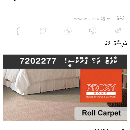
ފުނަމާ
08 ޖޫން 2026 - 09:48:50
އެޕިސޯޑް 25