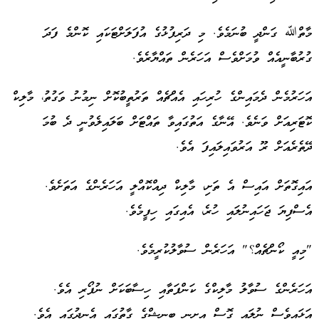
މާތްﷲ ގަންދީ ބުނަމެވެ. މި ދަރިފުޅުގެ އުފަލަށްޓަކައި ކޮންމެ ފަދަ
ގުރުބާނީއެއް ވުމަށްވެސް އަހަރެން ތައްޔާރެވެ.
އަހަރުމެން ދެމައިންގެ ހުރިހައި އެއްޗެއް ތަރުތީބުކޮށް ނިމުނު ވަގުތު، މާލިކް
ކޮޓަރިއަށް ވަނެވެ. އޭނާގެ އަތުގައިވާ ތައްޓަށް ބަލައިލެވުނީ ދެ ބުމަ
ދޭތެރެއަށް ރޫ އަރުވައިލައިފަ އެވެ.
އައިގޮތަށް އައިސް އެ ތަށި، މާލިކް ދިއްކޮއްލީ އަހަރެންގެ އަތަށެވެ.
އެސްފިޔަ ޖަހައިނުލައި ހުރެ، އެއިގައި ހިފީމެވެ.
"މިއީ ކޯންޗެއް؟" އަހަރެން ސުވާލުކުރީމެވެ.
އަހަރެންގެ ސުވާލު މާލިކްގެ ކަންފަތާއި ހިސާބަކަށް ނުފޯރި އެވެ.
އަޅައިވެސް ނުލައި ގޮސް އިށީނީ ބީނިޝްގެ ގާތުގައި އެނދުގައި އެވެ.