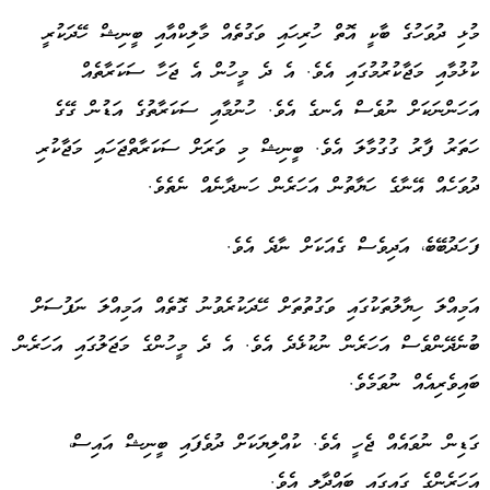
މުޅި ދުވަހުގެ ބާކީ އޮތް ހުރިހައި ވަގުތެއް މާލިކްއާއި ބީނިޝް ހޭދަކުރީ
ކުޅުމާއި މަޖާކުރުމުގައި އެވެ. އެ ދެ މީހުން އެ ޖަހާ ސަކަރާތެއް
އަހަންނަކަށް ނުވެސް އެނގެ އެވެ. ހުނުމާއި ސަކަރާތުގެ އަޑުން ގޭގެ
ހަތަރު ފާރު ގުގުމާލަ އެވެ. ބީނިޝް މި ވަރަށް ސަކަރާތްޖަހައި މަޖާކުރި
ދުވަހެއް އޭނާގެ ހަޔާތުން އަހަރެން ހަނދާނެއް ނެތެވެ.
ފަހަދުބޭބެ، އަދިވެސް ގެއަކަށް ނާދެ އެވެ.
އަމިއްލަ ހިޔާލުތަކުގައި ވަގުތުތަށް ހޭދަކުރެވުނު ގޮތެއް އަމިއްލަ ނަފުސަށް
ބުނެދޭންވެސް އަހަރެން ނުކުޅެދެ އެވެ. އެ ދެ މީހުންގެ މަޖަލުގައި އަހަރެން
ބައިވެރިއެއް ނުވަމެވެ.
ގަޑިން ނުވައެއް ޖެހީ އެވެ. ކުއްލިޔަކަށް ދުވެފައި ބީނިޝް އައިސް،
އަހަރެންގެ ގައިގައި ބައްދާލި އެވެ.