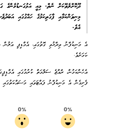
ދޫކޮށްލެވޭކަށް ނެތް. މިއީ އަޅުގަނޑުމެންގެ ގައ
މިނިވަންކަމާއި ފާގަތިކަމުގެ ހައްގުގައި އަބަދު
އެވެ.
އެ މަނިކުފާނު ވިދާޅުވި ގޮތުގައި، އެމްޑީޕީ އަލުން އ
ކަމަށެވެ.
އެހެންކަމުން، ރާއްޖެ ސަލާމަތް ކުރުމުގައި އެމްޑީޕީގ
ފެށިގެން އެ މަނިކުފާނު ފައްޓަވައި މަސައްކަތުގައި 
0%
0%