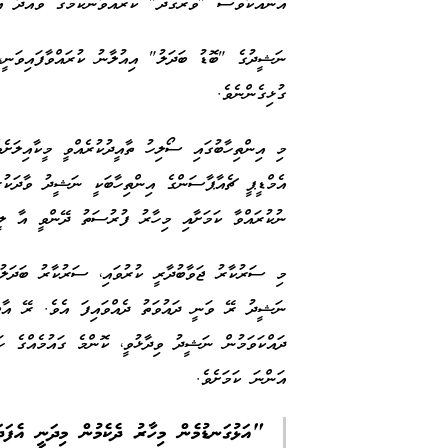
އަނެއްކާވެސް "ވަރުގަދަ" ކުރައްވާނެކަމުގެ ވައުދާ އ
ނަޝީދުގެ "ބޮޑު ބަދަލު" އިއުލާނު ކުރައްވާފައިވަނީ
ގުޅިގެންނެވެ.
މި އިންތިހާބުގައި ސޯލިހު ތާއީދުކުރެއްވީ މީކާއިލަށެވެ
އެމްޑީޕީ ޗެއާޕާސަންގެ އިންތިހާބަކީ ނަޝީދު ވާދަކުރަ
ނުކުރައްވާ ކަމަށާއި މިހާރު ފުރުސަތު ދޭންވީ އާ ލީ
މި ސަރުކާރު ޖަވާބުދާރީ ކުރުވައި، ސަރުކާރު ބަދަލުކ
ނަޝީދު ރޭ ވަނީ ދައުވަތު ދެއްވައިފަ އެވެ. ރޭ އާޓީ
ދައްކަވަމުން ނަޝީދު ވިދާޅުވީ، ކޮންމެ ގައުމެއްގެ ހަ
އަންނަ ކަމަށެވެ.
"އަޅުގަނޑުމެން މިހާރު ދެކެމުން މިދަނީ އެފަދަ