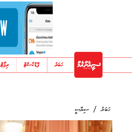
ހަބަރު
ޕޮޑްކާސްޓް
ރިޕޯޓް
/
ހަބަރު
ސިޔާސީ