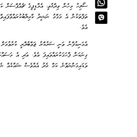
ސޯލިހު މިހެން ވިދާޅުވީ، އެމްޑީޕީގެ ޗެއާޕާސަން ކަމަ
ތަފާތަކުން އެ މަގާމު ނަޝީދު ކާމިޔާބުކުރައްވާފައިވ
އެވެ.
އެމަނިކުފާނު ވަނީ ސަރުކާރު ޖަވާބުދާރީ ކުރުވުމަށް
ގިނަކަން ފާހަގަކުރައްވައިފަ އެވެ. އަދި އެ މަސައްކަ
ވަޑައިގަންނަވާނެ ކަމާ މެދު އެއްވެސް ޝައްކެއް ނެތ