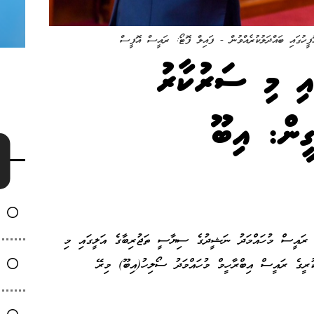
ހުގައި ބައްދަލުކުރެއްވުން - ފައިލް ފޮޓޯ: ރައީސް އޮފީސް
އި މި ސަރުކާރު
ގީން: އިބޫ
ގެ ރައީސް މުހައްމަދު ނަޝީދުގެ ސިޔާސީ ތަޖުރިބާގެ އަލީގައި މި
ުރީގެ ރައީސް އިބްރާހީމް މުހައްމަދު ސޯލިހު(އިބޫ) މިރޭ