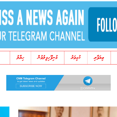
ވިޔަފާރި
ކުޅިވަރު
މުނިފޫހިފިލުވުން
ހިޔާލު