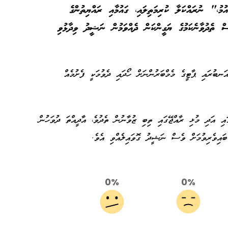
ުމު،" ނުރައްކަލާ ކުރިމަތިލައި، ގައުމާއި ރައްޔިތުންގެ
ވެސް ތެދުވާނެކަމުގެ ޔަގީންކަން ދެއްވަމުން ނަޝީދު ވިދާޅުވި
ަނބުރައި ޕާޓީގެ މެމްބަރުންނަށް ހޯދައި ދެވުމަކީ ފެށުމެއް
ައި އަދި މުޅި ރާއްޖޭގައި ތިބި ޒުވާނުން ތެދުވެ، އާދީއްތަ ދުވަހުން
ބައިވެރިވުމަށް ވެސް ނަޝީދު ގޮވައިލެއްވި އެވެ.
0%
0%