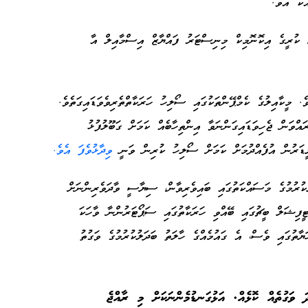
ެކު އެވެ.
، ކުރީގެ އިކޮނޮމިކް މިނިސްޓަރު ފައްޔާޒް އިސްމާއިލް އާ
. މީކާއިލުގެ ކެމްޕޭންތަކުގައި ސޯލިހު ހަރަކާތްތެރިވެވަޑައިގަތެވެ.
އްވަން ޖެހިވަޑައިގަންނަވާ އިންތިހާބެއް ކަމަށް ގަބޫލުފުޅު
ޑަރުން އުފެއްދުމަށް ކަމަށް ސޯލިހު ކުރިން ވަނީ
ވިދާޅުވެފަ އެވެ.
ުރުމުގެ މަސައްކަތުގައި ބައިވެރިވާން، ސިޔާސީ ވާދަވެރިންނަށް
ފިޝަލް ބީޗުގައި ބޭއްވި ހަރަކާތުގައި ސަޕޯޓަރުންނާ ވާހަކަ
ޔާތުގައި ވެސް، އެ ގައުމެއްގެ ހާލަތު ބަދަލުކުރުމުގެ ވަގުތު
 ވަގުތެއް ކޮޅެއް. އަޅުގަނޑުމެންނަކަށް މި ރާއްޖެ