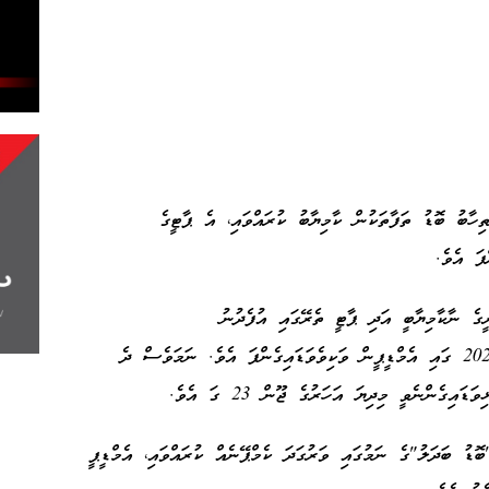
ިހާބު ބޮޑު ތަފާތަކުން ކާމިޔާބު ކުރައްވައި، އެ ޕާޓީގެ
ފަ އެވެ.
ގެ ނާކާމިޔާބީ އަދި ޕާޓީ ތެރޭގައި އުފެދުނު
ހިޔާލުތަފާތުވުންތަކާއެކު ނަޝީދު ވަނީ 21 ޖޫން 2023 ގައި އެމްޑީޕީން ވަކިވެވަޑައިގެންފަ އެވެ. ނަމަވެސް ދެ
ގެންނެވީ މިދިޔަ އަހަރުގެ ޖޫން 23 ގަ އެވެ.
ޮޑު ބަދަލު"ގެ ނަމުގައި ވަރުގަދަ ކެމްޕޭނެއް ކުރައްވައި، އެމްޑީޕީ