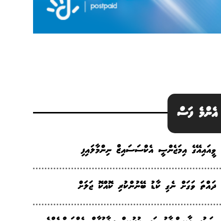
އެންމެ ފަސް
ވީއައިއޭގެ އިމަޖެންސީ އެކްސަސައިޒް ނިންމާލައިފި
ދައްތަ ވަގަށް ނެގި ކާޑު ބޭނުންކުރި ކޮއްކޮ ޖަލަށް