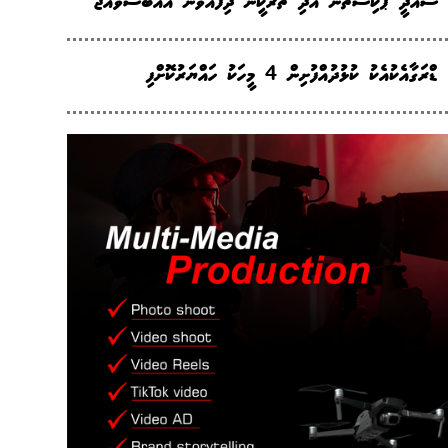
ސައުދީ ޕާކިސްތާނު އަދި ތުރުކީން ދިފާއުވާން އެއްބަސްވެއްޖެ
ޑްރަގާއެކުއެކު ކުޅުދުއްފުށިން 4 މީހަކު ހައްޔަރުކޮށްފި