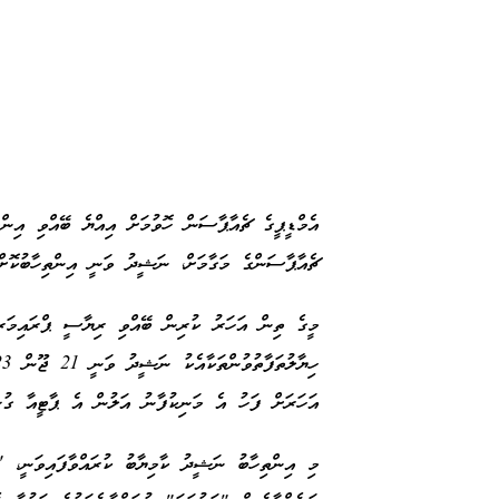
އެމްޑީޕީގެ ޗެއާޕާސަން ހޮވުމަށް އިއްޔެ ބޭއްވި އިންތ
ޗެއާޕާސަންގެ މަގާމަށް، ނަޝީދު ވަނީ އިންތިހާބުކޮށް
މީގެ ތިން އަހަރު ކުރިން ބޭއްވި ރިޔާސީ ޕްރައިމަރީ
އަހަރަށް ފަހު އެ މަނިކުފާނު އަލުން އެ ޕާޓީއާ ގުޅިވަޑައި
މި އިންތިހާބު ނަޝީދު ކާމިޔާބު ކުރައްވާފައިވަނީ، "ބ