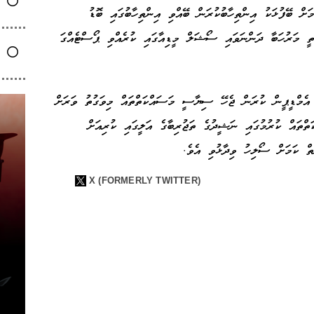
ށް ބޭފުޅަކު އިންތިހާބުކުރަން ބޭއްވި އިންތިހާބުގައި ބޮޑު
ާތީ މަރުހަބާ ދަންނަވައި ސޯޝަލް މީޑިއާގައި ކުރެއްވި ޕޯސްޓެއްގަ
 އެމްޑީޕީން ކުރަން ޖެހޭ ސިޔާސީ މަސައްކަތްތައް މިވަގުތު ވަރަށް
ތްތައް ކުރުމުގައި ނަޝީދުގެ ތަޖުރިބާގެ އަލީގައި ކުރިއަށް
ް ކަމަށް ސޯލިހު ވިދާޅުވި އެވެ.