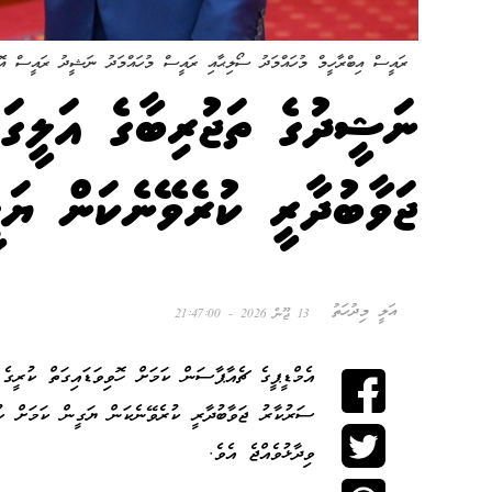
ރައީސް އިބްރާހީމް މުހައްމަދު ސޯލިޙާއި ރައީސް މުހައްމަދު ނަޝީދު ރައީސް އޮފީ
ނަޝީދުގެ ތަޖުރިބާގެ އަލީގަ
ޖަވާބުދާރީ ކުރެވޭނެކަން ޔަ
އަލީ މިދުހަތު
13 ޖޫން 2026 - 21:47:00
އެމްޑީޕީގެ ޗެއާޕާސަން ކަމަށް ހޮވިވަޑައިގަތް ކުރީ
ސަރުކާރު ޖަވާބުދާރީ ކުރެވޭނެކަން ޔަގީން ކަމަށް ކ
ވިދާޅުވެއްޖެ އެވެ.