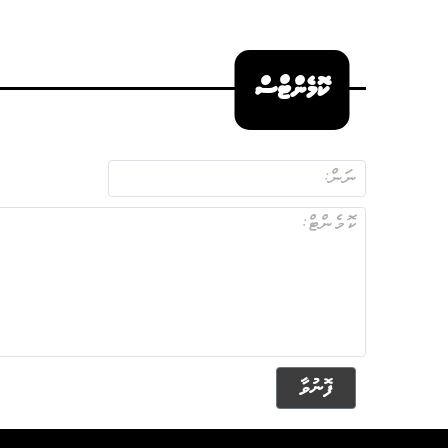
ކޮމެންޓްސް
ފޮނުވާ