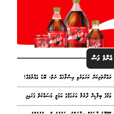
އެންމެ ފަސް
ރައްކާތެރިކަން ކަށަވަރުވި އިސްލާހެއް ނެތް- ބޮޑު ގެއްލުމެއް!
ވަޤުފު ބިލްޑިން ދާރުލް އަރަގަމްގެ އަމަލީ މަސައްކަތް ފަށައިފި