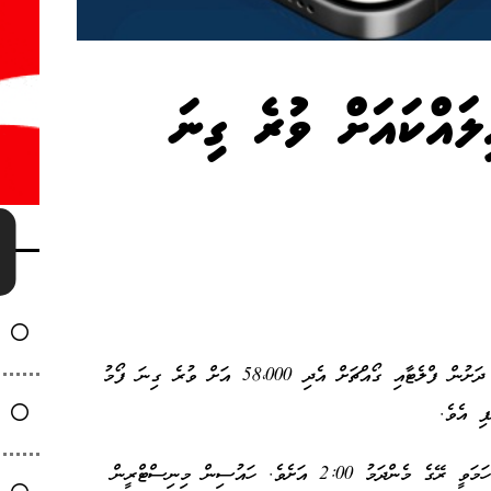
ލައްކައަށް ވުރެ ގިނަ
ސަރުކާރުގެ "ބޯހިޔާވަހިކަން އެންމެނަށް" ސްކީމްގެ ދަށުން ފްލެޓާއި ގޯއްޗަށް އެދި 58،000 އަށް ވުރެ ގިނަ ފޯމު
ި އެވެ.
ފްލެޓާއި ގޯއްޗަށް އެދި ފޯމު ހުށަހެޅުމުގެ މުއްދަތު ހަމަވީ ރޭގެ މެންދަމު 2:00 އަށެވެ. ހައުސިން މިނިސްޓްރީން