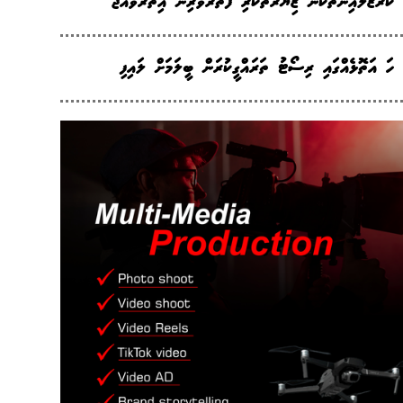
ކްރޫޒްލައިނާތަކުން ޒިޔާރަތްކުރި ފަތުރުވެރިން އިތުރުވެއްޖެ
ހަ އަތޮޅެއްގައި ރިސޯޓު ތަރައްގީކުރަން ބީލަމަށް ލައިފި