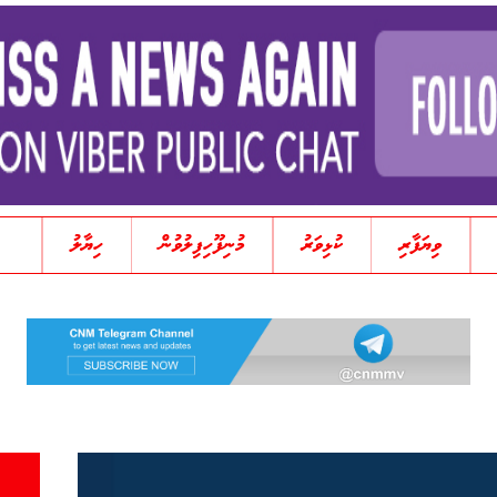
ވިޔަފާރި
ކުޅިވަރު
މުނިފޫހިފިލުވުން
ހިޔާލު