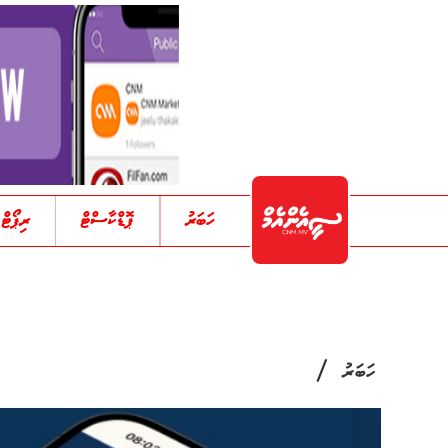
ހަބަރު
ޕޮޑްކާސްޓް
ރިޕޯޓް
/
ހަބަރު