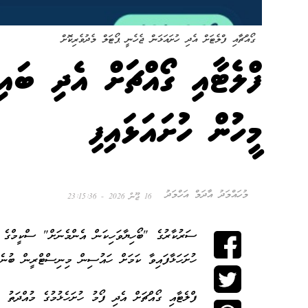
ގޯއްޗާއި ފްލެޓަށް އެދި ހުށައަޅަން ޖެހެނީ ޕޯޓަލް މެދުވެރިކޮށް
ފްލެޓާއި ގޯއްޗަށް އެދި ބައި
މީހުން ހުށައަޅައިފި
މުހައްމަދު އާދަމް އަހްމަދު
16 ޖޫން 2026 - 23:15:36
ހުށަހަޅާފައިވާ ކަމަށް ހައުސިން މިނިސްޓްރީން ބުނެފ