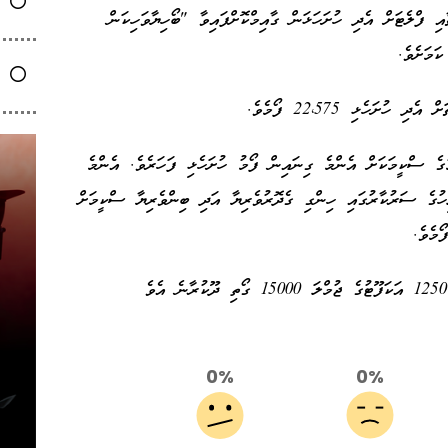
 ފްލެޓަށް އެދި ހުށަހަޅަން ގާއިމްކޮށްފައިވާ "ބޯހިޔާވަހިކަން
ުގެ ސްކީމަކަށް އެންމެ ގިނައިން ފޯމު ހުށަހެޅި ފަހަރެވެ. އެންމެ
ހުގެ ސަރުކާރުގައި ހިންގި ގެދޮރުވެރިޔާ އަދި ބިންވެރިޔާ ސްކީމަށް
0%
0%