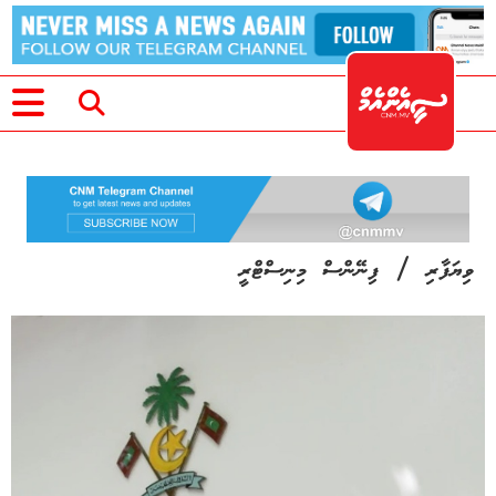
/
ވިޔަފާރި
ފިނޭންސް މިނިސްޓްރީ