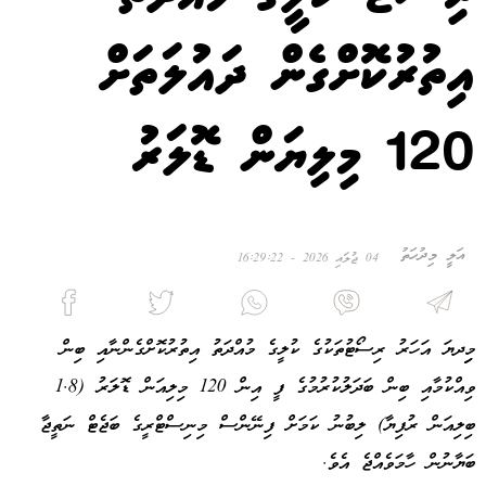
އިތުރުކޮށްގެން ދައުލަތަށް
120 މިލިޔަން ޑޮލަރު
އަލީ މިދުހަތު
04 ޖުލައި 2026 - 16:29:22
މިިދޔަ އަހަރު ރިސޯޓުތަކުގެ ކުލީގެ މުއްދަތު އިތުރުކޮށްގެންނާއި ބިން
ވިއްކުމާއި ބިން ބަދަލުކުރުމުގެ ފީ އިން 120 މިލިއަން ޑޮލަރު (1.8
ބިލިއަން ރުފިޔާ) ލިބުނު ކަމަށް ފިނޭންސް މިނިސްޓްރީގެ ބަޖެޓް ނަތީޖާ
ބަޔާނުން ހާމަވެއްޖެ އެވެ.