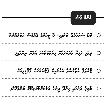
އެންމެ ފަސް
ބޮޑު ސަރަހަދެއް ބަލައިފި، 3 މީހުންގެ އެެއްވެސް ހަބަރެއްނެތް
ދިވެހި ރުފިޔާ މަދުކުރުމަށް ފިޔަވަޅުތަކެއް އަޅަން ނިންމައިފި
ޓްރެވަލް އެވޯޑްސްގެ އެއާލައިން ޕާޓްނަރަކަށް މޯލްޑިވިއަން
ބްރިޖު ދަށުގައި ހިންދޫ ދީނުގެ އަޅުކަންކުރަނިކޮށް ބަންދުކޮށްފ