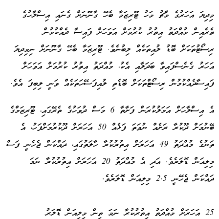
މިދިޔަ އަހަރުގެ މާޗު މަހު ޓޫރިޒަމާ ބެހޭ ގާނޫނަށް ގެނައި އިސްލާހުގެ
ތެރެއިން މުއްދަތު އިތުރު ކުރުމަށް އަވަހަށް ފައިސާ ދެއްކުމުން
ރިސޯޓުތަކަށް ބޮޑު ލުއިތަކެއް ލިބުނެވެ. ޓޫރިޒަމާ ބެހޭ ގާނޫނަށް ނިމިދިޔަ
އަހަރު ގެނެސްފައިވާ ބަދަލާއި އެކު، މުއްދަތު އިތުރު ކުރުމަށް އަވަހަށް
ފައިސާދެއްކުމުން ރިސޯޓްތަކަށް ބޮޑެތި ލުއިފަސޭހަތަކެއް ވަނީ ލިބިފަ އެވެ.
އެ އިސްލާހަށް އަމަލުކުރަން ފަށާތާ 6 މަސް ދުވަހުގެ ތެރޭގައި، ޓޫރިޒަމްގެ
ބޭނުމަށް ދޫކުރާ ރަށެއް ނުވަތަ ފަޅެއް 50 އަހަރަށް ދޫކުރުމަށްފަހު، އެ
ތަނުގެ މުއްދަތު 49 އަހަރަށް އިތުރުކުރާ ހާލަތުގައި، ދައްކަން ޖެހެނީ ފަސް
މިލިއަން ޑޮލަރެވެ. އަދި އެ މުއްދަތު 20 އަހަރަށް އިތުރުކުރާ ނަމަ
ދައްކަން ޖެހޭނީ 2.5 މިލިއަން ޑޮލަރެވެ.
25 އަހަރަށް މުއްދަތު އިތުރުކުރާ ނަމަ ތިން މިލިއަން ޑޮލަރު