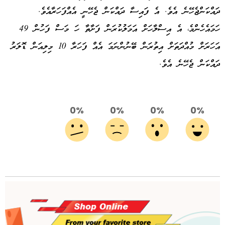
ދައްކަންޖެހޭނެ އެވެ. އެ ފައިސާ ދައްކަން ޖެހޭނީ އެއްފަހަރާއެވެ.
ހަމައެހެންމެ، އެ އިސްލާހަށް އަމަލުކުރަން ފަށާތާ ހަ މަސް ފަހުން 49
އަހަރަށް މުއްދަތަށް އިތުރަން ބޭނުންނަމަ އެއް ފަހަރާ 10 މިލިއަން ޑޮލަރު
ދައްކަން ޖެހޭނެ އެވެ.
0%
0%
0%
0%