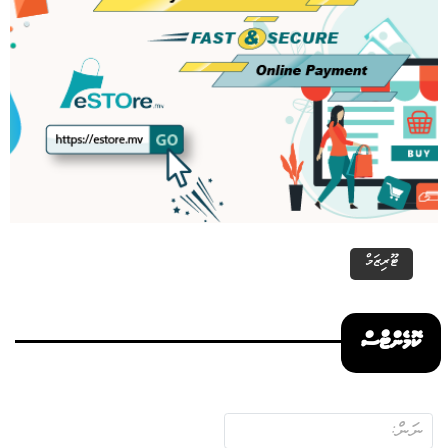
ޓޫރިޒަމް
ކޮމެންޓްސް