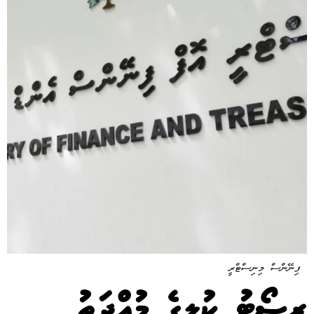
ފިނޭންސް މިނިސްޓްރީ
ރިސޯޓު ކުލީގެ މުއްދަތު