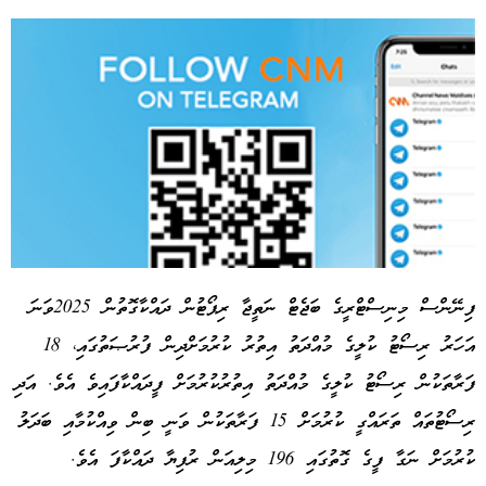
ފިނޭންސް މިނިސްޓްރީގެ ބަޖެޓް ނަތީޖާ ރިޕޯޓުން ދައްކާގޮތުން 2025ވަނަ
އަހަރު ރިސޯޓު ކުލީގެ މުއްދަތު އިތުރު ކުރުމަށްދިން ފުރުޞަތުގައި، 18
Advertisement
ފަރާތަކުން ރިސޯޓު ކުލީގެ މުއްދަތު އިތުރުކުރުމަށް ފީދައްކާފައިވެ އެވެ. އަދި
ރިސޯޓުތައް ތަރައްގީ ކުރުމަށް 15 ފަރާތަކުން ވަނީ ބިން ވިއްކުމާއި ބަދަލު
ކުރުމަށް ނަގާ ފީގެ ގޮތުގައި 196 މިލިއަން ރުފިޔާ ދައްކާފަ އެވެ.