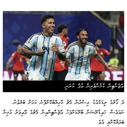
އާޖެންޓީނާ ކުޅުންތެރިން އުފާ ކުރަނީ
ދެ ގޯލުގެ ލީޑަކާއެކު މިސްރުން މެޗު ކާމިޔާބުކޮށްފާނެ ކަމަށް ބެލެވުނު
ނަމަވެސް، ހައިޑްރޭޝަން ބްރޭކަށްފަހު އާޖެންޓީނާއިން މެޗުގެ އޮއިވަރު މުޅިން
ބަދަލުކޮށްލި އެވެ.