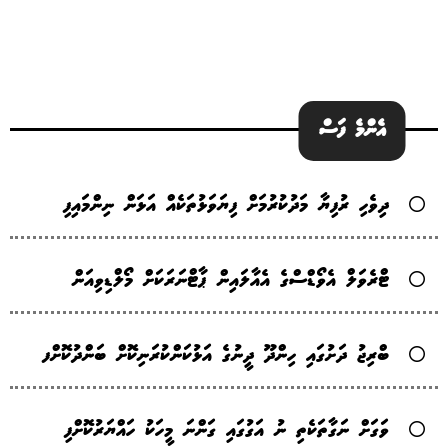
އެންމެ ފަސް
ދިވެހި ރުފިޔާ މަދުކުރުމަށް ފިޔަވަޅުތަކެއް އަޅަން ނިންމައިފި
ޓްރެވަލް އެވޯޑްސްގެ އެއާލައިން ޕާޓްނަރަކަށް މޯލްޑިވިއަން
ބްރިޖު ދަށުގައި ހިންދޫ ދީނުގެ އަޅުކަންކުރަނިކޮށް ބަންދުކޮށްފ
ވަގަށް ނަގާތަކެތި ނު އަގުގައި ގަންނަ މީހަކު ހައްޔަރުކޮށްފި