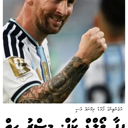
އާޖެންޓީނާގެ ފޯވާޑް ލިއޮނަލް މެސީ
ފީފާ ވޯލްޑް ކަޕް: މިސްރު ހިތް