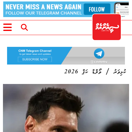
/
ކުޅިވަރު
ވޯލްޑް ކަޕް 2026