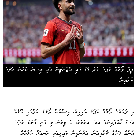
ފީފާ ވޯލްޑް ކަޕްގެ ގަދަ 16 ގައި އާޖެންޓީނާ އާއި މިސްރު ކުޅުނު މެޗުގެ
ތެެރެއިން.
މި ފަހަރުގެ ވޯލްޑް ކަޕަށް އައިއިރު، މިސްރުން ވޯލްޑް ކަޕްގައި މޮޅެއް
ވެސް ހޯދާފައިނުވެ އެވެ. އެކަމަކު، އެ ޓީމުން މި ވަނީ ވޯލްޑް ކަޕްގެ
އެންމެ ފަހުގެ ޗެމްޕިއަން، އާޖެންޓީނާ ކައިރީގައި ރަނގަޅު ކުޅުމެއް