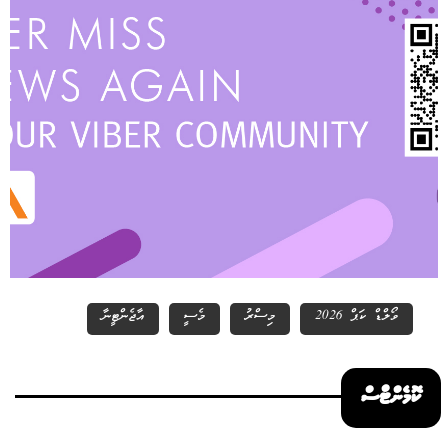
ވޯލްޑް ކަޕް 2026
މިސްރު
މެސީ
އާޖެންޓީނާ
ކޮމެންޓްސް