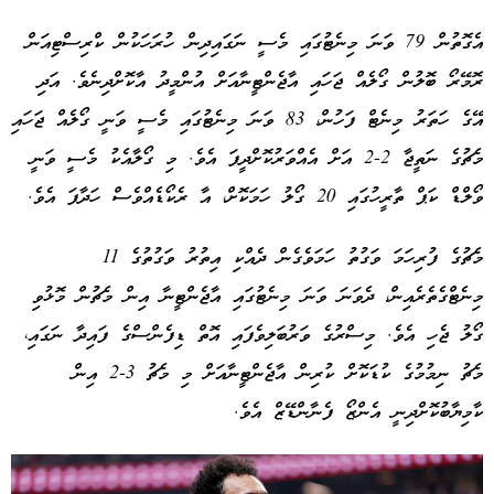
އެގޮތުން 79 ވަނަ މިނެޓުގައި މެސީ ނަގައިދިން ހުރަހަކުން ކްރިސްޓިއަން
ރޮމޭރޯ ބޮލުން ގޯލެއް ޖަހައި އާޖެންޓީނާއަށް އުންމީދު އާކޮށްދިނެވެ. އަދި
އޭގެ ހަތަރު މިނެޓް ފަހުން، 83 ވަނަ މިނެޓުގައި މެސީ ވަނީ ގޯލެއް ޖަހައި
މެޗުގެ ނަތީޖާ 2-2 އަށް އެއްވަރުކޮށްދީފަ އެވެ. މި ގޯލާއެކު މެސީ ވަނީ
ވޯލްޑް ކަޕް ތާރީހުގައި 20 ގޯލު ހަމަކޮށް، އާ ރެކޯޑެއްވެސް ހަދާފަ އެވެ.
މެޗުގެ ފުރިހަމަ ވަގުތު ހަމަވެގެން ދެއްކި އިތުރު ވަގުތުގެ 11
މިނެޓްގެތެރެއިން، ދެވަނަ ވަނަ މިނެޓުގައި އާޖެންޓީނާ އިން މެޗުން މޮޅުވި
ގޯލު ޖެހި އެވެ. މިސްރުގެ ވަރުބަލިވެފައި އޮތް ޑިފެންސްގެ ފައިދާ ނަގައި،
މެޗު ނިމުމުގެ ކުޑަކޮށް ކުރިން އާޖެންޓީނާއަށް މި މެޗު 3-2 އިން
ކާމިޔާބުކޮށްދިނީ އެންޒޯ ފެނާންޑޭޒް އެވެ.