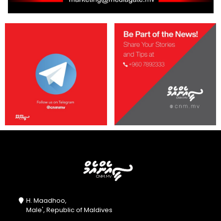
H. Maadhoo,
Male', Republic of Maldives