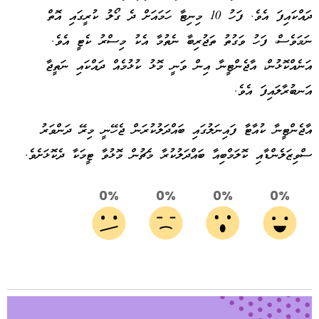
ދައްކައިފަ އެވެ. ފަހު 10 މިނިޓާ ހަމައަށް ދެ ގޯލު ކުރީގައި އޮތް
ނަމަވެސް، ފަހު ވަގުތު ތަޖުރިބާ ނެތުމާ އެކު މިސްރު ކެޓީ އެވެ.
އަނެއްކޮޅުން، އާޖެންޓީނާ އިން ވަނީ މޮޅު ކުޅުމެއް ދައްކައި ނަތީޖާ
އަނބުރާލައިފަ އެވެ.
އާޖެންޓީނާ ކުއާޓާ ފައިނަލުގައި ބައްދަލުކުރަން ޖެހޭނީ މިރޭ ދަންވަރު
ސްވިޒަލެންޑާއި ކޮލަމްބިއާ ބައްދަލުކުރާ މެޗުން މޮޅުވާ ޓީމަކާ ދެކޮޅަށެވެ.
0%
0%
0%
0%