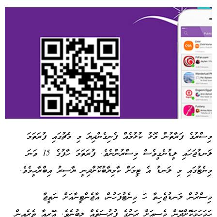
މިސްރުގެ ފަރާތުން މޮޅު ކުޅުމެއް ފެނިގެންދިޔަ މި މެޗުގައި ފުރަތަމަ
ލަނޑުޖަހައި ލީޑުނެގީވެސް މިސްރުންނެވެ. ފުރަތަމަ ހާފުގެ 15 ވަނަ
Advertisement
މިނެޓުގައި މި ލަނޑު އެ ޓީމަށް ކާމިޔާބުކޮށްދިނީ ޔާސިރު އިބްރާޙީމެވެ.
މިސްރުން ލަނޑުޖެހިތާ ހަ މިނެޓުފަހުން، އާޖެންޓީނާއަށް ނަތީޖާ
ހަމަހަމަކޮށްދޭން މެސީއަށް ރަނުގެ ފުރުސަތެއް ލިބުނެވެ. އޭރިއާ ތެރެއިން