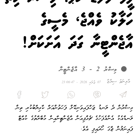
ހަލާކު ވެއްޖެ، މެސީގެ
އާޖެންޓީނާ ގަދަ އަށަކަށް!
މިސްރު 2 - 3 އާޖެންޓީނާ
އާމިނަތު ސިޔާޒާ
07 ޖުލައި 2026 - 23:06:47
މިސްރުން ދެ ލަނޑު ޖަހާފައިވަނިކޮށް ފަހަތުންއަރާ ކާމިޔާބުކުރި ތިން
ލަނޑާއެކު އެންމެފަހުގެ ޗެމްޕިއަން އާޖެންޓީނާއިން މުބާރާތުގެ ކުއާޓާ
ފައިނަލުން ޖާގަ ހޯދައިފި އެވެ.