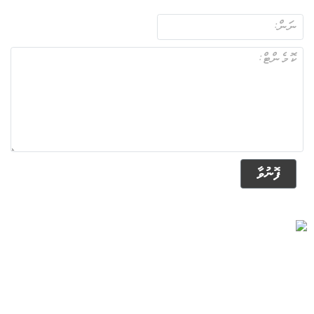
ފޮނުވާ