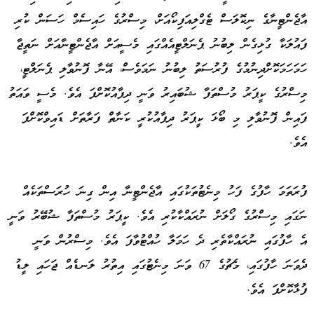
އާޖެންޓީނާގެ ނިކޮލަސް ޓެގްލިއަފިކޯއަށް، މިސްރުގެ ހައިސެމް ހަސަން ކުރި
ފައުލަކާ ގުޅިގެން ލިބުނު ޕެނަލްޓީއެއްގައި މެސީއަށް އާޖެންޓީނާއަށް ނަތީޖާ
ހަމަހަމަކޮށްދިނުމުގެ ފުރުސަތު ލިބުނު ނަމަވެސް، އޭނާ ފޮނުވާލި ޕެނަލްޓީ،
މިސްރުގެ ކީޕަރު މުސްތަފާ ޝުބައިރު ވަނީ ދިފާއުކޮށްފަ އެވެ. މެސީ ވައަތު
ފައިން ފޮނުވާލި މި ބޯޅަ ކީޕަރު ދިފާއުކުރީ ކަނާތް ފަރާތަށް ޑައިވްކޮށްފަ
އެވެ.
ފުރަތަމަ ހާފުގެ ފަހު މިނެޓުތަކުގައި އާޖެންޓީނާ އިން ގިނަ ހުރަސްތަކެއް
ނަގައި މިސްރުގެ ގޯލަށް ނުރައްކާކުރި އެވެ. ކީޕަރު މުސްތަފާ ޝުބޭރު ވަނީ
އެ ހާފުގައި ނުރައްކާތެރި ދެ ހަމަލާ ހުއްޓުވާފަ އެވެ. މިސްރުން ވަނީ
ދެވަނަ ހާފުގައި، މެޗުގެ 67 ވަނަ މިނެޓުގައި އިތުރު ލަނޑެއް ޖަހައި ލީޑު
ފުޅާކޮށްފަ އެވެ.