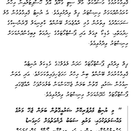
ޤާއިމްކުރުމުގެ މަސައްކަތް، މާލޭ ސިޓީ ގްރޫޕް އޮފް ހޮސްޕިޓަލްއިން މިހާރު
ކުރަމުންދާކަމަށް މިނިސްޓަރު ގީލާ ވިދާޅުވިއެވެ. އެ ޔުނިޓު ޤާއިމްވުމުން މާލެ
ސަރަހައްދުގެ އިތުރުން މުޅި ރާއްޖެއަށް ބޭނުންވާ ކްލިނިކަލް ފޮރެންސިކްގެ
ހިދުމަތާއި، މެޑިކޯ ލީގަލް އަދި ޕޯސްޓްމޯޓަމްގެ ހިދުމަތް ލިބިގެންދާނެކަަމަށް
މިނިސްޓަރު ވިދާޅުވިއެވެ.
ގީލާ ވިދާޅުވީ ޕޯސްޓްމޯޓަމް ހަދަން ލެވެލް2ގެ މެޑިކަލް ޔުނިޓެއް
ޤާއިމްކުރުމަށް ބޭނުންވާ ބިން މިހާރު ހަމަޖެހިފައިވާކަމަށެވެ. އަދި އެތަން
ނިމުމުން ޝަރުއީ ގޮތުން ބަލަން ޖެހޭކަންކަން ބެލުމަށްފަހު ރާއްޖޭގައި
ޕޯސްޓްމޯޓަމް ހެދޭނެކަމަށް މިނިސްޓަރު ވިދާޅުވިއެވެ.
" މި ޔުނިޓު މެދުވެރިކޮށް ޝަރުއީގޮތުން ބަލަން ޖެހޭ މަރުގެ
މައްސަލަތަކުގައި، މަރުވި ސަބަބު ދެނެގަތުމަށް ހަށިގަނޑު