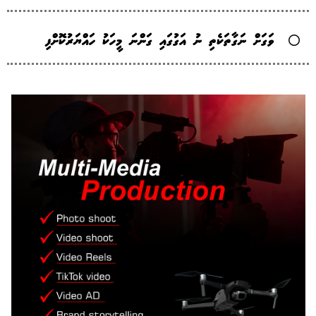
ވަގަށް ނަގާތަކެތި ނު އަގުގައި ގަންނަ މީހަކު ހައްޔަރުކޮށްފި