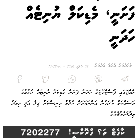
ފަށަނީ، މެޑިކަލް ޔުނިޓެއް
ހަދަނީ
މުހައްމަދު އާދަމް އަހްމަދު
08 ޖުލައި 2026 - 13:28:10
ރާއްޖޭގައި ޕޯސްޓްމޯޓަމް ހަދަން ފަށަން މެޑިކަލް ޔުނިޓެއް ހެދުމުގެ
މަސައްކަތް ކުރަމުން އަންނަކަމަށް ހެލްތު މިނިސްޓަރު ގީލާ އަލީ މިއަދު
ވިދާޅުވެއްޖެއެވެ.