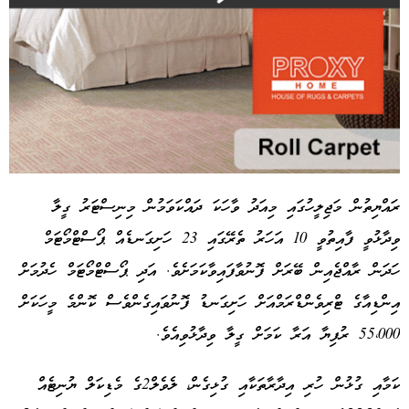
ރައްޔިތުން މަޖިލީހުގައި މިއަދު ވާހަކަ ދައްކަވަމުން މިނިސްޓަރު ގީލާ
ވިދާޅުވީ ފާއިތުވީ 10 އަހަރު ތެރޭގައި 23 ހަށިގަނޑެއް ޕޯސްޓްމޯޓަމް
Advertisement
ހަދަން ރާއްޖެއިން ބޭރަށް ފޮނުވާފައިވާކަމަށެވެ. އަދި ޕޯސްޓްމޯޓަމް ހެދުމަށް
އިންޑިއާގެ ޓްރިވެންޑްރަމްއަށް ހަށިގަނޑު ފޮނުވައިގެންވެސް ކޮންމެ މީހަކަށް
55،000 ރުފިޔާ އަރާ ކަމަށް ގީލާ ވިދާޅުވިއެވެ.
ކަމާއި ގުޅުން ހުރި އިދާރާތަކާއި ގުޅިގެން، ލެވެލް2ގެ މެޑިކަލް ޔުނިޓެއް