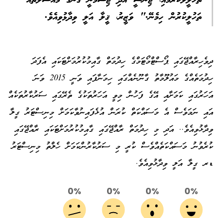
ތަހުލީލުކުރުމާއި، ޖިންސީ އަދި ޖިސްމާނީ ގޯނާގެ މައްސަލަތައް
ތަހުލީކުރުން ހިމެނޭ." ވަޒީރު، ޤީލާ އަލީ ވިދާޅުވިއެވެ.
ދިވެހިރާއްޖޭގައި ޕޯސްޓްމޯޓަމްގެ ހިދުމަތް ގާއިމުކުރުމަށްޓަކައި އެފަދަ
ހިދުމަތެއްގެ މައުލޫމާތު ގާނޫނެއްގައި ހިމަނާފައި ވަނީ 2015 ވަނަ
އަހަރުގައި ކަމަށާއި އޭގެ ފަހުން މިވީ އަހަރުތަކުގެ ތެރޭގައި ސަރުކާރުތަކެއް
އައި ނަމަވެސް އެ މަސައްކަތް ކުރަން އުޅެފައިނުވާކަމަށް މިނިސްޓަރު ގީލާ
ވިދާޅުވިއެވެ.. އަދި މި ހިދުމަތް ރާއްޖޭގައި ގާއިމުކުރުމަށްޓަކައި ރާއްޖޭގައި
ކުރެވުނު މަސައްކަތެއްވެސް ކުރީ މި ސަރުކާރުންކަމަށް ހެލްތު މިނިސްޓަރު
ޑރ ގީލާ އަލީ ވިދާޅުވިއެވެ.
0%
0%
0%
0%