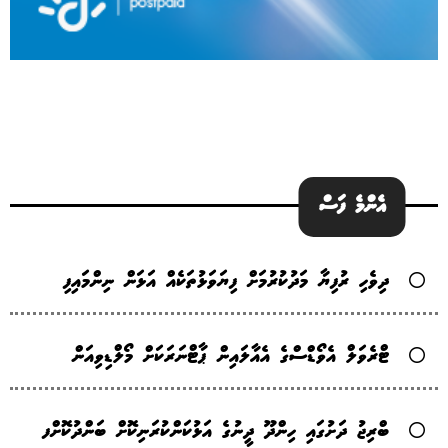
އެންމެ ފަސް
ދިވެހި ރުފިޔާ މަދުކުރުމަށް ފިޔަވަޅުތަކެއް އަޅަން ނިންމައިފި
ޓްރެވަލް އެވޯޑްސްގެ އެއާލައިން ޕާޓްނަރަކަށް މޯލްޑިވިއަން
ބްރިޖު ދަށުގައި ހިންދޫ ދީނުގެ އަޅުކަންކުރަނިކޮށް ބަންދުކޮށްފ