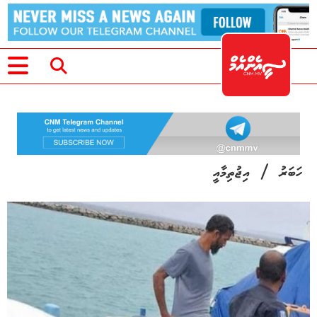
/
ހަބަރު
އިޖުތިމާއީ