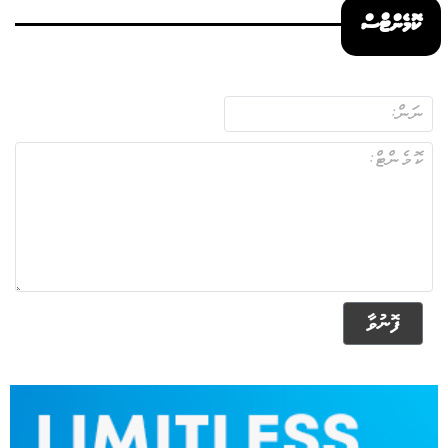
ކޮމެންޓްސް
ފޮނުވާ