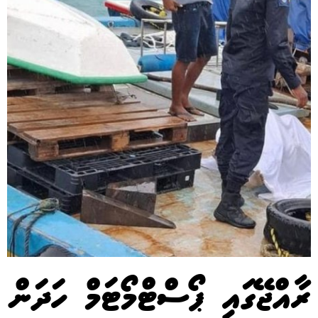
ރާއްޖޭގައި ޕޯސްޓްމޯޓަމް ހަދަން