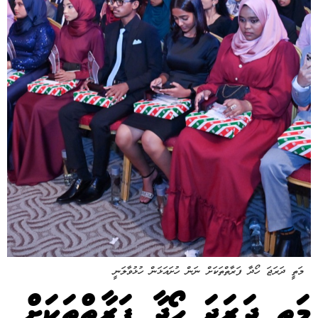
މަތީ ދަރަޖަ ހޯދާ ފަރާތްތަކަށް ނަން ހުށައަޅަން ހުޅުވާލަނީ
މަތީ ދަރަޖަ ހޯދާ ފަރާތްތަކަށް