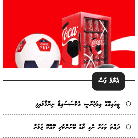
އެންމެ ފަސް
ވީއައިއޭގެ އިމަޖެންސީ އެކްސަސައިޒް ނިންމާލައިފި
ދައްތަ ވަގަށް ނެގި ކާޑު ބޭނުންކުރި ކޮއްކޮ ޖަލަށް