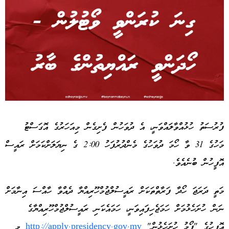
Advertisement
ފުރުސަތު ހުޅުއްވާލައްވަނީ، އެ ދުވަހުން ފެށިގެން މިއަހަރުގެ އޮގަސްޓު
މަހުގެ 31 ވާ ހޯމަ ދުވަހުގެ މެންދުރުފަހު 2:00 ގެ ނިޔަލަށްކަމަށް ރައީސް
އޮފީހުން ބުނެއެވެ.
މަތީ ދަރަޖަ ހޯދާ ފަރާތްތަކަށް ރައީސުލްޖުމްހޫރިއްޔާ ދެއްވާ ހާއްސަ އިނާމަށް
ނަން ހުށަހެޅުމަށް ހަމަޖެހިފައިވަނީ، ހަމައެކަނި ރައީސުލްޖުމްހޫރިއްޔާގެ
އޮފީހުގެ "ފޯމު ހުށަހެޅުން"
http://apply.presidency.gov.mv
މި