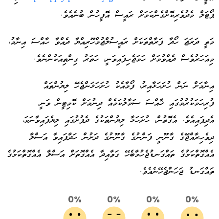
ޕޯޓަލް މެދުވެރިކޮށްގެންކަމަށް ރައީސް އޮފީހުން ބުނެއެވެ.
މަތީ ދަރަޖަ ހޯދާ ފަރާތްތަކަށް ރައީސުލްޖުމްހޫރިއްޔާ ދެއްވާ ހާއްސަ އިނާމު،
މިއަހަރުވެސް ދެއްވުމަށް ހަމަޖެހިފައިވަނީ، ހަތަރު ގިންތިއަކުންނެވެ.
އިނާމަށް ނަން ހުށަހަޅާއިރު، ފޯމާއެކު ހުށަހަޅަންޖެހޭ ލިޔުންތައް
ފުރިހަމަކުރުމުގައި ޚާއްސަ ސަމާލުކަމެއް ދިނުމަށް ކޮމިޓީން ވަނީ
އެދިފައިއެވެ. އެގޮތުން، ހުށަހަޅާ ލިޔުންތަކުގެ ދެފުށުގައި ލިޔެފައިވާނަމަ،
ދިވެހިރާއްޖޭގެ ގާނޫނީ ފަންނުގެ ގާނޫނުގެ ދަށުން ހަދާފައިވާ އަސްލާ
އެއްގޮތްކަމުގެ ތައްގަނޑުޖެހުމާބެހޭ ގަވާއިދާ އެއްގޮތަށް އަސްލާ އެއްގޮތްކަމުގެ
ތައްގަނޑު ޖަހަންޖެހޭނެއެވެ.
0%
0%
0%
0%