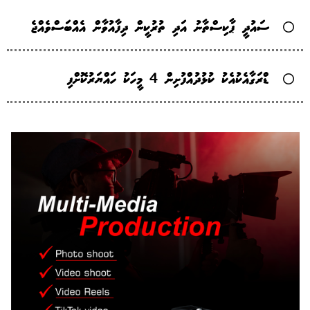
ސައުދީ ޕާކިސްތާނު އަދި ތުރުކީން ދިފާއުވާން އެއްބަސްވެއްޖެ
ޑްރަގާއެކުއެކު ކުޅުދުއްފުށިން 4 މީހަކު ހައްޔަރުކޮށްފި