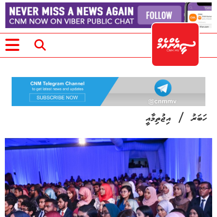
/
ހަބަރު
އިޖުތިމާއީ