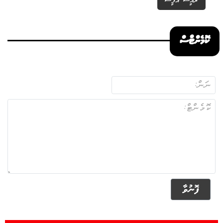
ރައީސް އޮފީސް
ކޮމެންޓްސް
ފޮނުވާ