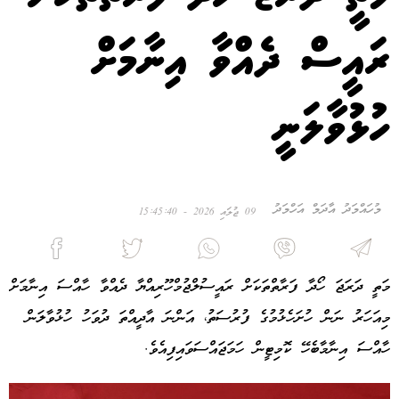
ރައީސް ދެއްވާ އިނާމަށް
ހުޅުވާލަނީ
މުހައްމަދު އާދަމް އަހްމަދު
09 ޖުލައި 2026 - 15:45:40
މަތީ ދަރަޖަ ހޯދާ ފަރާތްތަކަށް ރައީސުލްޖުމްހޫރިއްޔާ ދެއްވާ ހާއްސަ އިނާމަށް
މިއަހަރު ނަން ހުށަހެޅުމުގެ ފުރުސަތު، އަންނަ އާދީއްތަ ދުވަހު ހުޅުވާލަން
ހާއްސަ އިނާމާބެހޭ ކޮމިޓީން ހަމަޖައްސަވައިފިއެވެ.